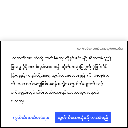
လက်မခံဘဲ ဆက်လက်လုပ်ဆောင်ပါ
“ကွတ်ကီးအားလုံးကို လက်ခံမည်” ကိုနှိပ်ခြင်းဖြင့် ဆိုက်လမ်းညွှန်
ပြသမှု ပိုမိုကောင်းမွန်လာစေရန်၊ ဆိုက်အသုံးပြုမှုကို ခွဲခြမ်းစိပ်
ဖြာရန်နှင့် ကျွန်ုပ်တို့၏ဈေးကွက်တင်ရောင်းချရန် ကြိုးပမ်းမှုများ
ကို အထောက်အကူဖြစ်စေရန်အလို့ငှာ ကွတ်ကီးများကို သင့်
စက်ပစ္စည်းတွင် သိမ်းဆည်းထားရန် သဘောတူရာရောက်
ပါသည်။
ကွတ်ကီးဆက်တင်များ
ကွတ်ကီးအားလုံးကို လက်ခံမည်