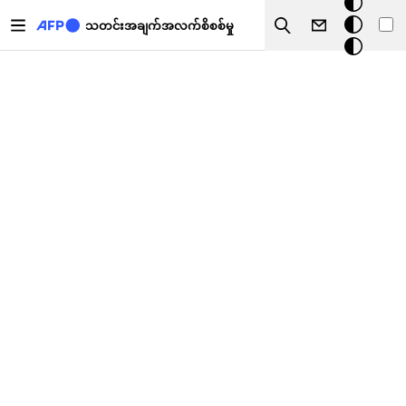
အ
အဓိကအကြောင်းအရာသို့ သွားမည်
မှောင်
သတင်းအချက်အလက်စိစစ်မှု
Search
မုဒ်