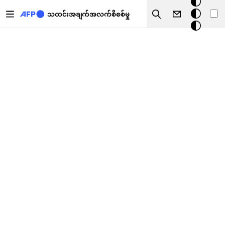
အ
အဓိကအကြောင်းအရာသို့ သွားမည်
မှောင်
သတင်းအချက်အလက်စိစစ်မှု
Search
မုဒ်