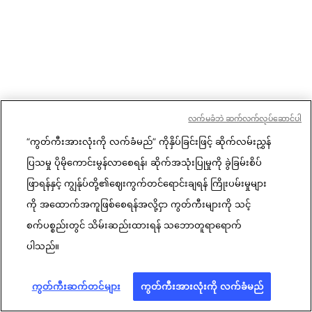
လက်မခံဘဲ ဆက်လက်လုပ်ဆောင်ပါ
“ကွတ်ကီးအားလုံးကို လက်ခံမည်” ကိုနှိပ်ခြင်းဖြင့် ဆိုက်လမ်းညွှန်
ပြသမှု ပိုမိုကောင်းမွန်လာစေရန်၊ ဆိုက်အသုံးပြုမှုကို ခွဲခြမ်းစိပ်
ဖြာရန်နှင့် ကျွန်ုပ်တို့၏ဈေးကွက်တင်ရောင်းချရန် ကြိုးပမ်းမှုများ
ကို အထောက်အကူဖြစ်စေရန်အလို့ငှာ ကွတ်ကီးများကို သင့်
စက်ပစ္စည်းတွင် သိမ်းဆည်းထားရန် သဘောတူရာရောက်
ပါသည်။
ကွတ်ကီးဆက်တင်များ
ကွတ်ကီးအားလုံးကို လက်ခံမည်