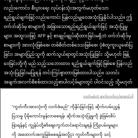
လည်းကောင်း၊ စီးပွားရေး လုပ်ငန်းသုံးအတွက်မဟုတ်သော
ရည်ရွယ်ချက်ဖြင့်လည်းကောင်း ပြန်လည်မျှဝေအသုံးပြုနိုင်ပါသည်။ ဤ
ဝက်ဘ်ဆိုဒ်မှ စာများကို အခြားသောရည်ရည်ရွယ်ချက်ဖြင့် အသုံးပြုမှု
များ၊ အထူးသဖြင့် AFP နှင့် စာချုပ်ချုပ်ဆိုထားခြင်းမရှိဘဲ ဝက်ဘ်ဆိုဒ်မှ
စာများကို အားလုံးဖြစ်စေ၊ တစ်စိတ်တစ်ဒေသဖြစ်စေ၊ ပုံစံတူကူးယူဖော်ပြ
ခြင်း၊ အများပြည်သူကို ဆက်သွယ်ရာတွင်အသုံးပြုခြင်း သို့မဟုတ် ဖြန့်
ဝေခြင်းတို့ကို မည်သည့်သဘောထား၊ ရည်ရွယ်ချက်ဖြင့်ဖြစ်စေ ပြန်လည်
အသုံးပြုခြင်းမပြုရန် တင်းကြပ်စွာတားမြစ်ထားပါသည်။ သတင်း
အချက်အလက်စိစစ်ထားသည့်စာပါလင့်ခ်များတွင် ပါဝင်သည့် သို့မဟုတ်
ဖော်ပြထားသည့် အကြောင်းအရာသည် သက်ဆိုင်သော သတင်း
လက်မခံဘဲ ဆက်လက်လုပ်ဆောင်ပါ
အချက်အလက်များကို အတည်ပြုရာတွင် စာဖတ်သူတို့ မှန်ကန်စွာ
“ကွတ်ကီးအားလုံးကို လက်ခံမည်” ကိုနှိပ်ခြင်းဖြင့် ဆိုက်လမ်းညွှန်
နားလည်စေရန်အလို့ငှာ လိုအပ်သည့် အတိုင်းအတာပမာဏအအလျောက်
ပြသမှု ပိုမိုကောင်းမွန်လာစေရန်၊ ဆိုက်အသုံးပြုမှုကို ခွဲခြမ်းစိပ်
ရယူဖော်ပြထားခြင်းဖြစ်ပါသည်။ AFP အနေဖြင့် ဤသို့သောတတိယအဖွဲ့
ဖြာရန်နှင့် ကျွန်ုပ်တို့၏ဈေးကွက်တင်ရောင်းချရန် ကြိုးပမ်းမှုများ
အစည်း (third party) ၏ စာ၊ အကြောင်းအရာများနှင့်ပတ်သက်၍ မူပိုင်
ကို အထောက်အကူဖြစ်စေရန်အလို့ငှာ ကွတ်ကီးများကို သင့်
ခွင့်ရှိသူ သို့မဟုတ် မူရင်းတင်သူများထံမှ မည်သည့်ပိုင်ခွင့်မှ ရယူထားခြင်း