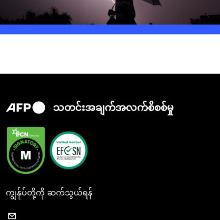
သတင်းအချက်အလက်စိစစ်မှု
ကျွန်ုပ်တို့ကို ဆက်သွယ်ရန်