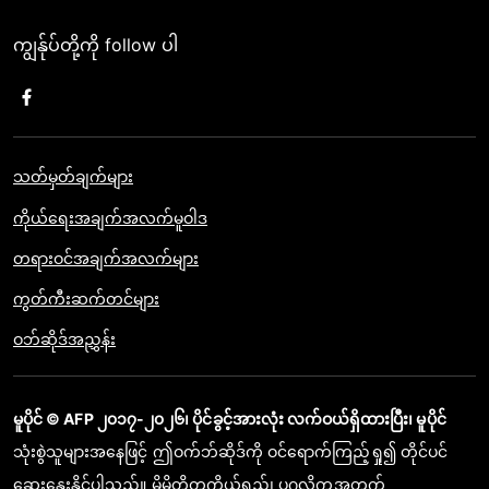
ကျွန်ုပ်တို့ကို follow ပါ
သတ်မှတ်ချက်များ
ကိုယ်ရေးအချက်အလက်မူဝါဒ
တရားဝင်အချက်အလက်များ
ကွတ်ကီးဆက်တင်များ
ဝဘ်ဆိုဒ်အညွှန်း
မူပိုင် © AFP ၂၀၁၇-၂၀၂၆၊ ပိုင်ခွင့်အားလုံး လက်ဝယ်ရှိထားပြီး၊ မူပိုင်
သုံးစွဲသူများအနေဖြင့် ဤဝက်ဘ်ဆိုဒ်ကို ဝင်ရောက်ကြည့်ရှု၍ တိုင်ပင်
ဆွေးနွေးနိုင်ပါသည်။ မိမိတို့တကိုယ်ရည်၊ ပုဂ္ဂလိကအတွက်