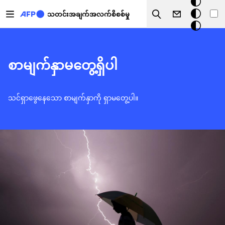
အ
အဓိကအကြောင်းအရာသို့ သွားမည်
မှောင်
သတင်းအချက်အလက်စိစစ်မှု
Search
မုဒ်
စာမျက်နှာမတွေ့ရှိပါ
သင်ရှာဖွေနေသော စာမျက်နှာကို ရှာမတွေ့ပါ။
ပုံရိပ်