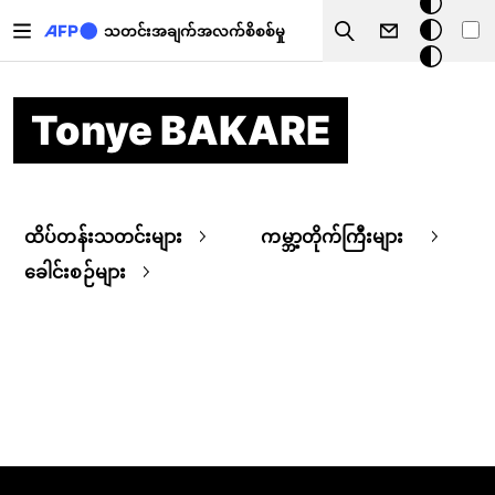
အ
အဓိကအကြောင်းအရာသို့ သွားမည်
မှောင်
သတင်းအချက်အလက်စိစစ်မှု
Search
မုဒ်
Tonye BAKARE
ထိပ်တန်းသတင်းများ
ကမ္ဘာ့တိုက်ကြီးများ
ခေါင်းစဉ်များ