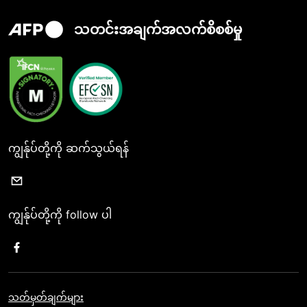
သတင်းအချက်အလက်စိစစ်မှု
ကျွန်ုပ်တို့ကို ဆက်သွယ်ရန်
ကျွန်ုပ်တို့ကို follow ပါ
သတ်မှတ်ချက်များ