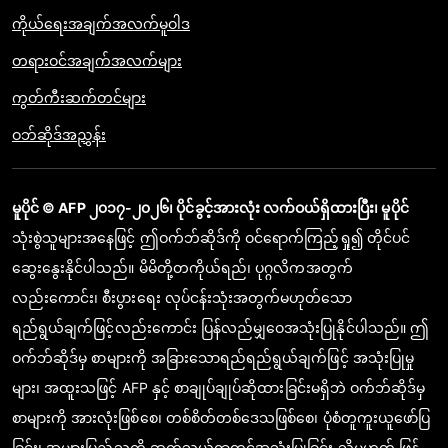
ကိုယ်ရေးအချက်အလက်မူဝါဒ
တရားဝင်အချက်အလက်များ
ကွတ်ကီးဆက်တင်များ
ဝဘ်ဆိုဒ်အညွှန်း
မူပိုင် © AFP ၂၀၁၇-၂၀၂၆၊ ပိုင်ခွင့်အားလုံး လက်ဝယ်ရှိထားပြီး၊ မူပိုင်
သုံးစွဲသူများအနေဖြင့် ဤဝက်ဘ်ဆိုဒ်ကို ဝင်ရောက်ကြည့်ရှု၍ တိုင်ပင်
ဆွေးနွေးနိုင်ပါသည်။ မိမိတို့တကိုယ်ရည်၊ ပုဂ္ဂလိကအတွက်
လည်းကောင်း၊ စီးပွားရေး လုပ်ငန်းသုံးအတွက်မဟုတ်သော
ရည်ရွယ်ချက်ဖြင့်လည်းကောင်း ပြန်လည်မျှဝေအသုံးပြုနိုင်ပါသည်။ ဤ
ဝက်ဘ်ဆိုဒ်မှ စာများကို အခြားသောရည်ရည်ရွယ်ချက်ဖြင့် အသုံးပြုမှု
များ၊ အထူးသဖြင့် AFP နှင့် စာချုပ်ချုပ်ဆိုထားခြင်းမရှိဘဲ ဝက်ဘ်ဆိုဒ်မှ
စာများကို အားလုံးဖြစ်စေ၊ တစ်စိတ်တစ်ဒေသဖြစ်စေ၊ ပုံစံတူကူးယူဖော်ပြ
ခြင်း၊ အများပြည်သူကို ဆက်သွယ်ရာတွင်အသုံးပြုခြင်း သို့မဟုတ် ဖြန့်