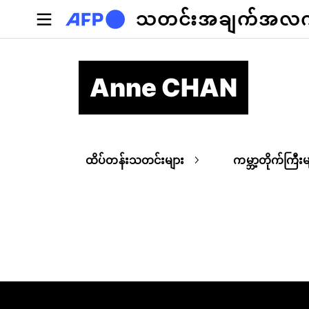
အဓိကအကြောင်းအရာသို့ သွားမည်
သတင်းအချက်အလက်စ
Anne CHAN
ထိပ်တန်းသတင်းများ
ကမ္ဘာ့တိုက်ကြီးမ