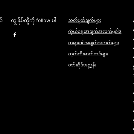
ယ်
ကျွန်ုပ်တို့ကို follow ပါ
သတ်မှတ်ချက်များ
ကိုယ်ရေးအချက်အလက်မူဝါဒ
တရားဝင်အချက်အလက်များ
ကွတ်ကီးဆက်တင်များ
ဝဘ်ဆိုဒ်အညွှန်း