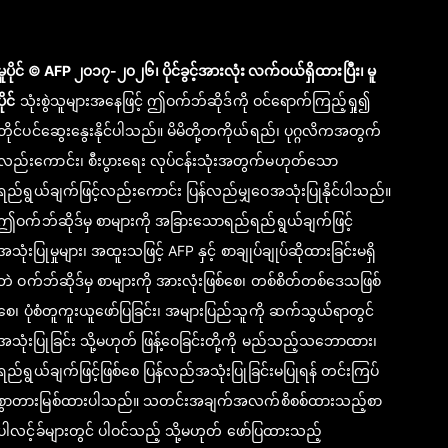
မူပိုင် © AFP ၂၀၁၇-၂၀၂၆၊ ပိုင်ခွင့်အားလုံး လက်ဝယ်ရှိထားပြီး၊ မူ
ပိုင်
သုံးစွဲသူများအနေဖြင့် ဤဝက်ဘ်ဆိုဒ်ကို ဝင်ရောက်ကြည့်ရှု၍
တိုင်ပင်ဆွေးနွေးနိုင်ပါသည်။ မိမိတို့တကိုယ်ရည်၊ ပုဂ္ဂလိကအတွက်
လည်းကောင်း၊ စီးပွားရေး လုပ်ငန်းသုံးအတွက်မဟုတ်သော
ရည်ရွယ်ချက်ဖြင့်လည်းကောင်း ပြန်လည်မျှဝေအသုံးပြုနိုင်ပါသည်။
ဤဝက်ဘ်ဆိုဒ်မှ စာများကို အခြားသောရည်ရည်ရွယ်ချက်ဖြင့်
အသုံးပြုမှုများ၊ အထူးသဖြင့် AFP နှင့် စာချုပ်ချုပ်ဆိုထားခြင်းမရှိ
ဘဲ ဝက်ဘ်ဆိုဒ်မှ စာများကို အားလုံးဖြစ်စေ၊ တစ်စိတ်တစ်ဒေသဖြစ်
စေ၊ ပုံစံတူကူးယူဖော်ပြခြင်း၊ အများပြည်သူကို ဆက်သွယ်ရာတွင်
အသုံးပြုခြင်း သို့မဟုတ် ဖြန့်ဝေခြင်းတို့ကို မည်သည့်သဘောထား၊
ရည်ရွယ်ချက်ဖြင့်ဖြစ်စေ ပြန်လည်အသုံးပြုခြင်းမပြုရန် တင်းကြပ်
စွာတားမြစ်ထားပါသည်။ သတင်းအချက်အလက်စိစစ်ထားသည့်စာ
ပါလင့်ခ်များတွင် ပါဝင်သည့် သို့မဟုတ် ဖော်ပြထားသည့်