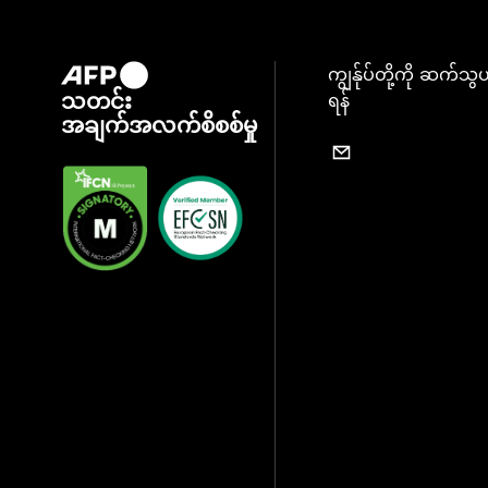
ကျွန်ုပ်တို့ကို ဆက်သွ
သတင်း
ရန်
အချက်အလက်စိစစ်မှု