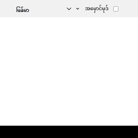
အမှောင်မုဒ်