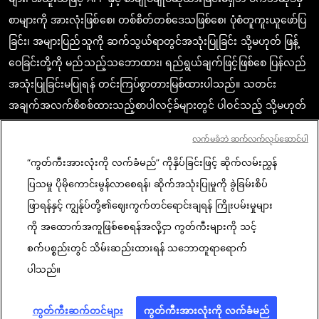
စာများကို အားလုံးဖြစ်စေ၊ တစ်စိတ်တစ်ဒေသဖြစ်စေ၊ ပုံစံတူကူးယူဖော်ပြ
ခြင်း၊ အများပြည်သူကို ဆက်သွယ်ရာတွင်အသုံးပြုခြင်း သို့မဟုတ် ဖြန့်
ဝေခြင်းတို့ကို မည်သည့်သဘောထား၊ ရည်ရွယ်ချက်ဖြင့်ဖြစ်စေ ပြန်လည်
အသုံးပြုခြင်းမပြုရန် တင်းကြပ်စွာတားမြစ်ထားပါသည်။ သတင်း
အချက်အလက်စိစစ်ထားသည့်စာပါလင့်ခ်များတွင် ပါဝင်သည့် သို့မဟုတ်
ဖော်ပြထားသည့် အကြောင်းအရာသည် သက်ဆိုင်သော သတင်း
လက်မခံဘဲ ဆက်လက်လုပ်ဆောင်ပါ
အချက်အလက်များကို အတည်ပြုရာတွင် စာဖတ်သူတို့ မှန်ကန်စွာ
“ကွတ်ကီးအားလုံးကို လက်ခံမည်” ကိုနှိပ်ခြင်းဖြင့် ဆိုက်လမ်းညွှန်
နားလည်စေရန်အလို့ငှာ လိုအပ်သည့် အတိုင်းအတာပမာဏအအလျောက်
ပြသမှု ပိုမိုကောင်းမွန်လာစေရန်၊ ဆိုက်အသုံးပြုမှုကို ခွဲခြမ်းစိပ်
ရယူဖော်ပြထားခြင်းဖြစ်ပါသည်။ AFP အနေဖြင့် ဤသို့သောတတိယအဖွဲ့
ဖြာရန်နှင့် ကျွန်ုပ်တို့၏ဈေးကွက်တင်ရောင်းချရန် ကြိုးပမ်းမှုများ
အစည်း (third party) ၏ စာ၊ အကြောင်းအရာများနှင့်ပတ်သက်၍ မူပိုင်
ကို အထောက်အကူဖြစ်စေရန်အလို့ငှာ ကွတ်ကီးများကို သင့်
ခွင့်ရှိသူ သို့မဟုတ် မူရင်းတင်သူများထံမှ မည်သည့်ပိုင်ခွင့်မှ ရယူထားခြင်း
စက်ပစ္စည်းတွင် သိမ်းဆည်းထားရန် သဘောတူရာရောက်
မရှိပါ။ ဤသို့ဆောင်ရွက်သည့်အတွက် မည်သို့သော တာဝန်မှရှိမည်
ပါသည်။
မဟုတ်ပါ။ AFP နှင့် AFP ၏ တံဆိပ်လိုဂိုမှာ မှတ်ပုံတင်ပြီးဖြစ်ကာ AFP ၏
ကုန်အမှတ်တံဆိပ်များလည်းဖြစ်ပါသည်။
ကွတ်ကီးဆက်တင်များ
ကွတ်ကီးအားလုံးကို လက်ခံမည်