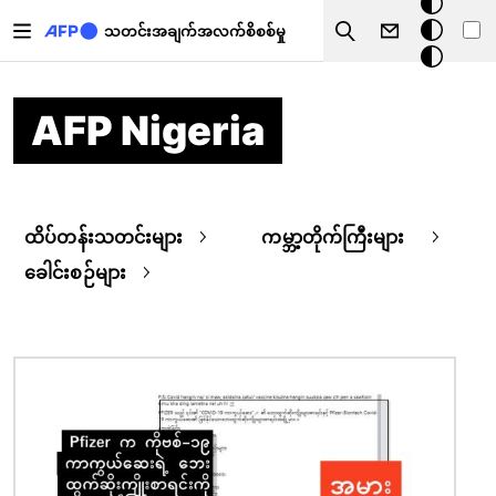
အ
အဓိကအကြောင်းအရာသို့ သွားမည်
မှောင်
သတင်းအချက်အလက်စိစစ်မှု
Search
မုဒ်
AFP Nigeria
ထိပ်တန်းသတင်းများ
ကမ္ဘာ့တိုက်ကြီးများ
ခေါင်းစဉ်များ
ပုံရိပ်