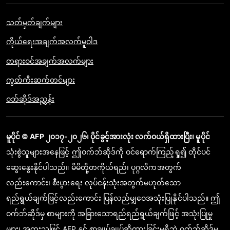
သတ်မှတ်ချက်များ
ကိုယ်ရေးအချက်အလက်မူဝါဒ
တရားဝင်အချက်အလက်များ
ကွတ်ကီးဆက်တင်များ
ဝဘ်ဆိုဒ်အညွှန်း
မူပိုင် © AFP ၂၀၁၇-၂၀၂၆၊ ပိုင်ခွင့်အားလုံး လက်ဝယ်ရှိထားပြီး၊ မူပိုင်
သုံးစွဲသူများအနေဖြင့် ဤဝက်ဘ်ဆိုဒ်ကို ဝင်ရောက်ကြည့်ရှု၍ တိုင်ပင်
ဆွေးနွေးနိုင်ပါသည်။ မိမိတို့တကိုယ်ရည်၊ ပုဂ္ဂလိကအတွက်
လည်းကောင်း၊ စီးပွားရေး လုပ်ငန်းသုံးအတွက်မဟုတ်သော
ရည်ရွယ်ချက်ဖြင့်လည်းကောင်း ပြန်လည်မျှဝေအသုံးပြုနိုင်ပါသည်။ ဤ
ဝက်ဘ်ဆိုဒ်မှ စာများကို အခြားသောရည်ရည်ရွယ်ချက်ဖြင့် အသုံးပြုမှု
များ၊ အထူးသဖြင့် AFP နှင့် စာချုပ်ချုပ်ဆိုထားခြင်းမရှိဘဲ ဝက်ဘ်ဆိုဒ်မှ