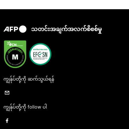
သတင်းအချက်အလက်စိစစ်မှု
ကျွန်ုပ်တို့ကို ဆက်သွယ်ရန်
ကျွန်ုပ်တို့ကို follow ပါ