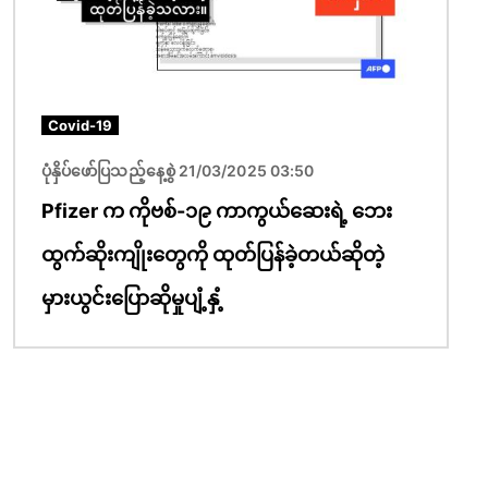
Covid-19
ပုံနှိပ်ဖော်ပြသည့်နေ့စွဲ 21/03/2025 03:50
Pfizer က ကိုဗစ်-၁၉ ကာကွယ်ဆေးရဲ့ ဘေး
ထွက်ဆိုးကျိုးတွေကို ထုတ်ပြန်ခဲ့တယ်ဆိုတဲ့
မှားယွင်းပြောဆိုမှုပျံ့နှံ့