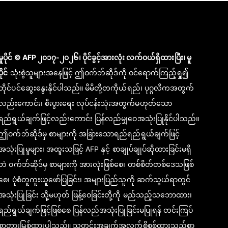
မူပိုင် © AFP ၂၀၁၇-၂၀၂၆၊ ပိုင်ခွင့်အားလုံး လက်ဝယ်ရှိထားပြီး၊ မူ
ပိုင်
သုံးစွဲသူများအနေဖြင့် ဤဝက်ဘ်ဆိုဒ်ကို ဝင်ရောက်ကြည့်ရှု၍
တိုင်ပင်ဆွေးနွေးနိုင်ပါသည်။ မိမိတို့တကိုယ်ရည်၊ ပုဂ္ဂလိကအတွက်
လည်းကောင်း၊ စီးပွားရေး လုပ်ငန်းသုံးအတွက်မဟုတ်သော
ရည်ရွယ်ချက်ဖြင့်လည်းကောင်း ပြန်လည်မျှဝေအသုံးပြုနိုင်ပါသည်။
ဤဝက်ဘ်ဆိုဒ်မှ စာများကို အခြားသောရည်ရည်ရွယ်ချက်ဖြင့်
အသုံးပြုမှုများ၊ အထူးသဖြင့် AFP နှင့် စာချုပ်ချုပ်ဆိုထားခြင်းမရှိ
ဘဲ ဝက်ဘ်ဆိုဒ်မှ စာများကို အားလုံးဖြစ်စေ၊ တစ်စိတ်တစ်ဒေသဖြစ်
စေ၊ ပုံစံတူကူးယူဖော်ပြခြင်း၊ အများပြည်သူကို ဆက်သွယ်ရာတွင်
အသုံးပြုခြင်း သို့မဟုတ် ဖြန့်ဝေခြင်းတို့ကို မည်သည့်သဘောထား၊
ရည်ရွယ်ချက်ဖြင့်ဖြစ်စေ ပြန်လည်အသုံးပြုခြင်းမပြုရန် တင်းကြပ်
စွာတားမြစ်ထားပါသည်။ သတင်းအချက်အလက်စိစစ်ထားသည့်စာ