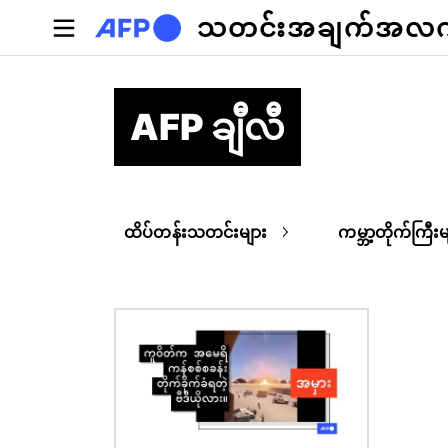
အဓိကအကြောင်းအရာသို့ သွားမည်
သတင်းအချက်အလက်စ
AFP ချီလီ
ထိပ်တန်းသတင်းများ
ကမ္ဘာ့တိုက်ကြီးမ
ပုံရိပ်