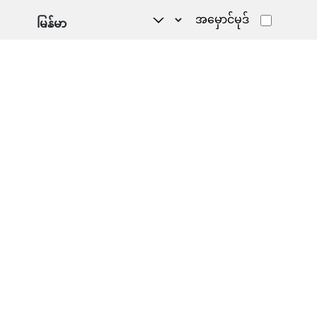
အမှောင်မုဒ်