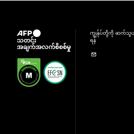
ကျွန်ုပ်တို့ကို ဆက်သွ
သတင်း
ရန်
အချက်အလက်စိစစ်မှု