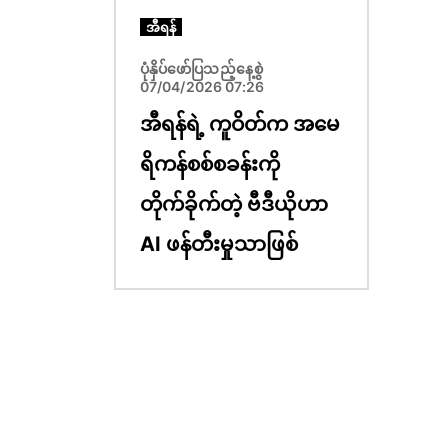
အီရန်
ပုံနှိပ်ဖော်ပြသည့်နေ့စွဲ
07/04/2026 07:26
အီရန်ရဲ့ ကူဝိတ်က အမေ
ရိကန်စစ်စခန်းကို
တိုက်ခိုက်တဲ့ ဗီဒီယိုဟာ
AI ဖန်တီးမှုသာဖြစ်