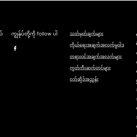
ယ်
ကျွန်ုပ်တို့ကို follow ပါ
သတ်မှတ်ချက်များ
ကိုယ်ရေးအချက်အလက်မူဝါဒ
တရားဝင်အချက်အလက်များ
ကွတ်ကီးဆက်တင်များ
ဝဘ်ဆိုဒ်အညွှန်း