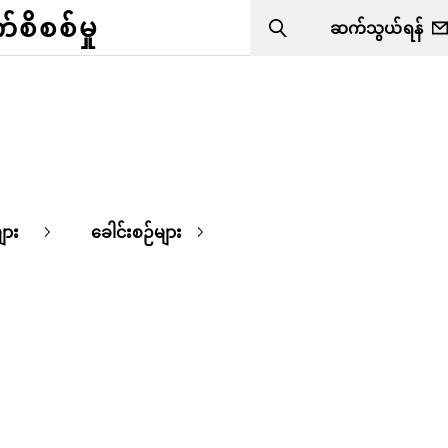
ိစစ်မှု
ဆက်သွယ်ရန်
Search
ျား
ခေါင်းစဉ်များ