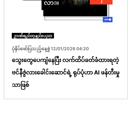
ဥာဏ်ရည်တုနည်းပညာ
ပုံနှိပ်ဖော်ပြသည့်နေ့စွဲ 12/01/2026 04:20
သွေးတွေပေကျံနေပြီး လက်ထိပ်ခတ်ခံထားရတဲ့
ဗင်နီဇွဲလားခေါင်းဆောင်ရဲ့ ရုပ်ပုံဟာ AI ဖန်တီးမှု
သာဖြစ်