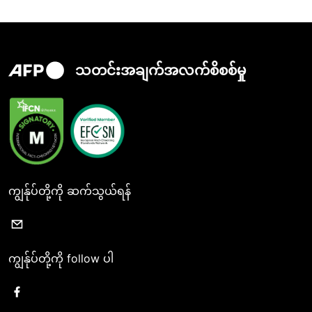
သတင်းအချက်အလက်စိစစ်မှု
ကျွန်ုပ်တို့ကို ဆက်သွယ်ရန်
ကျွန်ုပ်တို့ကို follow ပါ