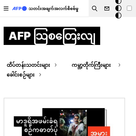
အ
အဓိကအကြောင်းအရာသို့ သွားမည်
မှောင်
သတင်းအချက်အလက်စိစစ်မှု
Search
မုဒ်
AFP သြစတြေးလျ
ထိပ်တန်းသတင်းများ
ကမ္ဘာ့တိုက်ကြီးများ
ခေါင်းစဉ်များ
ပုံရိပ်