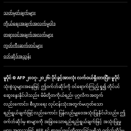
သတ်မှတ်ချက်များ
ကိုယ်ရေးအချက်အလက်မူဝါဒ
တရားဝင်အချက်အလက်များ
ကွတ်ကီးဆက်တင်များ
ဝဘ်ဆိုဒ်အညွှန်း
မူပိုင် © AFP ၂၀၁၇-၂၀၂၆၊ ပိုင်ခွင့်အားလုံး လက်ဝယ်ရှိထားပြီး၊ မူပိုင်
သုံးစွဲသူများအနေဖြင့် ဤဝက်ဘ်ဆိုဒ်ကို ဝင်ရောက်ကြည့်ရှု၍ တိုင်ပင်
ဆွေးနွေးနိုင်ပါသည်။ မိမိတို့တကိုယ်ရည်၊ ပုဂ္ဂလိကအတွက်
လည်းကောင်း၊ စီးပွားရေး လုပ်ငန်းသုံးအတွက်မဟုတ်သော
ရည်ရွယ်ချက်ဖြင့်လည်းကောင်း ပြန်လည်မျှဝေအသုံးပြုနိုင်ပါသည်။ ဤ
ဝက်ဘ်ဆိုဒ်မှ စာများကို အခြားသောရည်ရည်ရွယ်ချက်ဖြင့် အသုံးပြုမှု
များ၊ အထူးသဖြင့် AFP နှင့် စာချုပ်ချုပ်ဆိုထားခြင်းမရှိဘဲ ဝက်ဘ်ဆိုဒ်မှ