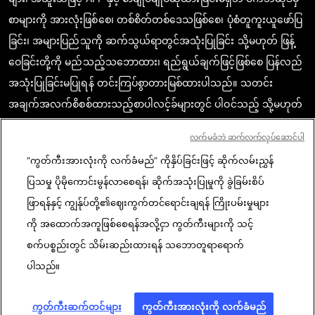
စာများကို အားလုံးဖြစ်စေ၊ တစ်စိတ်တစ်ဒေသဖြစ်စေ၊ ပုံစံတူကူးယူဖော်ပြ
ခြင်း၊ အများပြည်သူကို ဆက်သွယ်ရာတွင်အသုံးပြုခြင်း သို့မဟုတ် ဖြန့်
ဝေခြင်းတို့ကို မည်သည့်သဘောထား၊ ရည်ရွယ်ချက်ဖြင့်ဖြစ်စေ ပြန်လည်
အသုံးပြုခြင်းမပြုရန် တင်းကြပ်စွာတားမြစ်ထားပါသည်။ သတင်း
အချက်အလက်စိစစ်ထားသည့်စာပါလင့်ခ်များတွင် ပါဝင်သည့် သို့မဟုတ်
ဖော်ပြထားသည့် အကြောင်းအရာသည် သက်ဆိုင်သော သတင်း
လက်မခံဘဲ ဆက်လက်လုပ်ဆောင်ပါ
အချက်အလက်များကို အတည်ပြုရာတွင် စာဖတ်သူတို့ မှန်ကန်စွာ
“ကွတ်ကီးအားလုံးကို လက်ခံမည်” ကိုနှိပ်ခြင်းဖြင့် ဆိုက်လမ်းညွှန်
နားလည်စေရန်အလို့ငှာ လိုအပ်သည့် အတိုင်းအတာပမာဏအအလျောက်
ပြသမှု ပိုမိုကောင်းမွန်လာစေရန်၊ ဆိုက်အသုံးပြုမှုကို ခွဲခြမ်းစိပ်
ရယူဖော်ပြထားခြင်းဖြစ်ပါသည်။ AFP အနေဖြင့် ဤသို့သောတတိယအဖွဲ့
ဖြာရန်နှင့် ကျွန်ုပ်တို့၏ဈေးကွက်တင်ရောင်းချရန် ကြိုးပမ်းမှုများ
အစည်း (third party) ၏ စာ၊ အကြောင်းအရာများနှင့်ပတ်သက်၍ မူပိုင်
ကို အထောက်အကူဖြစ်စေရန်အလို့ငှာ ကွတ်ကီးများကို သင့်
ခွင့်ရှိသူ သို့မဟုတ် မူရင်းတင်သူများထံမှ မည်သည့်ပိုင်ခွင့်မှ ရယူထားခြင်း
စက်ပစ္စည်းတွင် သိမ်းဆည်းထားရန် သဘောတူရာရောက်
မရှိပါ။ ဤသို့ဆောင်ရွက်သည့်အတွက် မည်သို့သော တာဝန်မှရှိမည်
ပါသည်။
မဟုတ်ပါ။ AFP နှင့် AFP ၏ တံဆိပ်လိုဂိုမှာ မှတ်ပုံတင်ပြီးဖြစ်ကာ AFP ၏
ကုန်အမှတ်တံဆိပ်များလည်းဖြစ်ပါသည်။
ကွတ်ကီးဆက်တင်များ
ကွတ်ကီးအားလုံးကို လက်ခံမည်