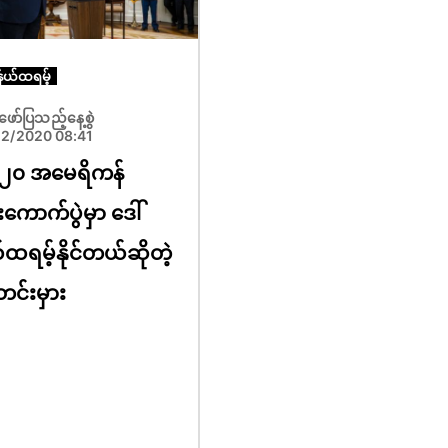
်နယ်ထရမ့်
ိပ်ဖော်ပြသည့်နေ့စွဲ
12/2020 08:41
၂၀ အမေရိကန်
းကောက်ပွဲမှာ ဒေါ်
ထရမ့်နိုင်တယ်ဆိုတဲ့
င်းမှား