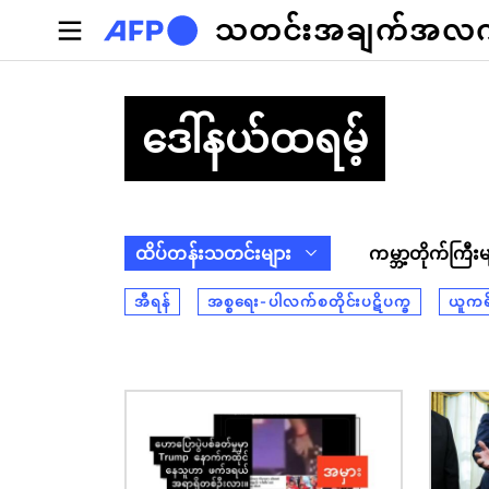
အဓိကအကြောင်းအရာသို့ သွားမည်
သတင်းအချက်အလက်စ
ဒေါ်နယ်ထရမ့်
ထိပ်တန်းသတင်းများ
ကမ္ဘာ့တိုက်ကြီးမ
အီရန်
အစ္စရေး-ပါလက်စတိုင်းပဋိပက္ခ
ယူကရိန
ပုံရိပ်
ပုံရိပ်