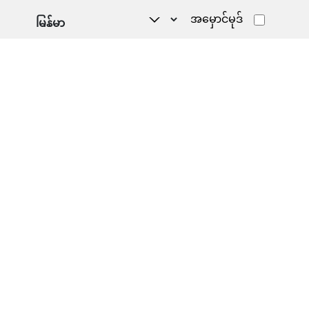
အမှောင်မုဒ်