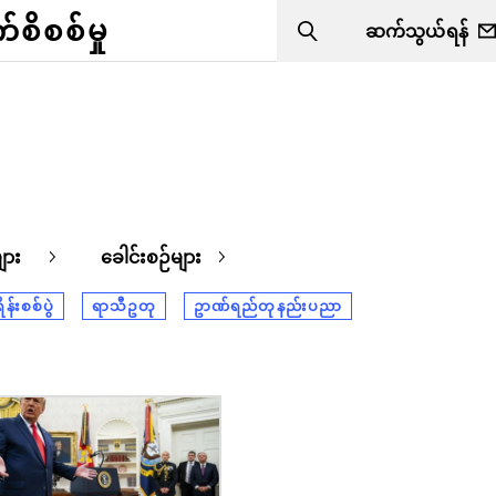
ိစစ်မှု
ဆက်သွယ်ရန်
Search
ျား
ခေါင်းစဉ်များ
်းစစ်ပွဲ
ရာသီဥတု
ဥာဏ်ရည်တုနည်းပညာ