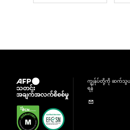
ကျွန်ုပ်တို့ကို ဆက်သွ
သတင်း
ရန်
အချက်အလက်စိစစ်မှု