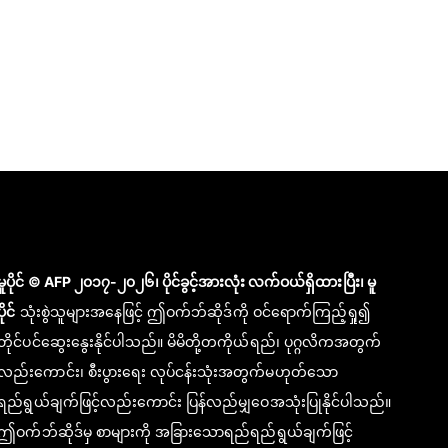
မူပိုင် © AFP ၂၀၁၇-၂၀၂၆၊ ပိုင်ခွင့်အားလုံး လက်ဝယ်ရှိထားပြီး၊ မူ
ပိုင်
သုံးစွဲသူများအနေဖြင့် ဤဝက်ဘ်ဆိုဒ်ကို ဝင်ရောက်ကြည့်ရှု၍
တိုင်ပင်ဆွေးနွေးနိုင်ပါသည်။ မိမိတို့တကိုယ်ရည်၊ ပုဂ္ဂလိကအတွက်
လည်းကောင်း၊ စီးပွားရေး လုပ်ငန်းသုံးအတွက်မဟုတ်သော
ရည်ရွယ်ချက်ဖြင့်လည်းကောင်း ပြန်လည်မျှဝေအသုံးပြုနိုင်ပါသည်။
ဤဝက်ဘ်ဆိုဒ်မှ စာများကို အခြားသောရည်ရည်ရွယ်ချက်ဖြင့်