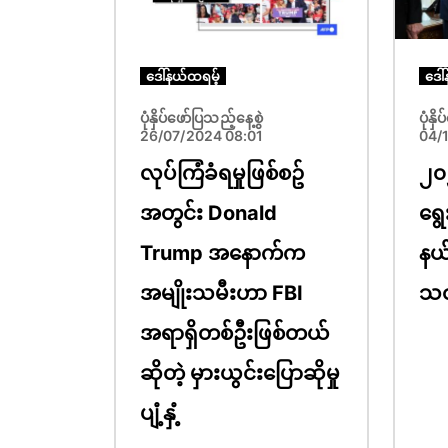
ဒေါ်နယ်ထရမ့်
ဒေါ
ပုံနှိပ်ဖော်ပြသည့်နေ့စွဲ
ပုံနှ
26/07/2024 08:01
04/
လုပ်ကြံခံရမှုဖြစ်စဥ်
၂၀
အတွင်း Donald
ရွေ
Trump အနောက်က
နယ်
အမျိုးသမီးဟာ FBI
သတ
အရာရှိတစ်ဦးဖြစ်တယ်
ဆိုတဲ့ မှားယွင်းပြောဆိုမှု
ပျံ့နှံ့