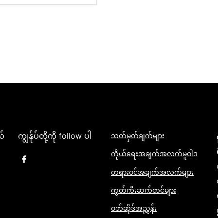
ယ်
ကျွန်ုပ်တို့ကို follow ပါ
သတ်မှတ်ချက်များ
ကိုယ်ရေးအချက်အလက်မူဝါဒ
တရားဝင်အချက်အလက်များ
ကွတ်ကီးဆက်တင်များ
ဝဘ်ဆိုဒ်အညွှန်း