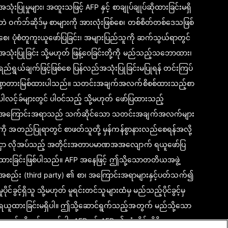
အသုံးပြုမှုများ၊ အထူးသဖြင့် AFP နှင့် စာချုပ်ချုပ်ဆိုထားခြင်းမရှိ
ဘဲ ဝက်ဘ်ဆိုဒ်မှ စာများကို အားလုံးဖြစ်စေ၊ တစ်စိတ်တစ်ဒေသဖြစ်
စေ၊ ပုံစံတူကူးယူဖော်ပြခြင်း၊ အများပြည်သူကို ဆက်သွယ်ရာတွင်
အသုံးပြုခြင်း သို့မဟုတ် ဖြန့်ဝေခြင်းတို့ကို မည်သည့်သဘောထား၊
ရည်ရွယ်ချက်ဖြင့်ဖြစ်စေ ပြန်လည်အသုံးပြုခြင်းမပြုရန် တင်းကြပ်
စွာတားမြစ်ထားပါသည်။ သတင်းအချက်အလက်စိစစ်ထားသည့်စာ
ပါလင့်ခ်များတွင် ပါဝင်သည့် သို့မဟုတ် ဖော်ပြထားသည့်
အကြောင်းအရာသည် သက်ဆိုင်သော သတင်းအချက်အလက်များ
ကို အတည်ပြုရာတွင် စာဖတ်သူတို့ မှန်ကန်စွာနားလည်စေရန်အလို့
ငှာ လိုအပ်သည့် အတိုင်းအတာပမာဏအအလျောက် ရယူဖော်ပြ
ထားခြင်းဖြစ်ပါသည်။ AFP အနေဖြင့် ဤသို့သောတတိယအဖွဲ့
အစည်း (third party) ၏ စာ၊ အကြောင်းအရာများနှင့်ပတ်သက်၍
မူပိုင်ခွင့်ရှိသူ သို့မဟုတ် မူရင်းတင်သူများထံမှ မည်သည့်ပိုင်ခွင့်မှ
ရယူထားခြင်းမရှိပါ။ ဤသို့ဆောင်ရွက်သည့်အတွက် မည်သို့သော
တာဝန်မှရှိမည်မဟုတ်ပါ။ AFP နှင့် AFP ၏ တံဆိပ်လိုဂိုမှာ