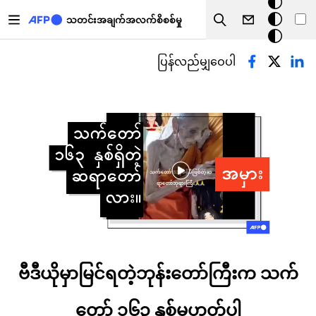
အ
အဓိကအကြောင်းအရာသို့ သွားမည်
မှောင်
သတင်းအချက်အလက်စိစစ်မှု
Search
မုဒ်
Primary tabs
ပြန်လည်မျှဝေပါ
ဗီဒီယိုမှာမြင်ရတဲ့ဘုန်းတော်ကြီးက သက်
တော် ၁၆၃ နှစ်မဟုတ်ပါ