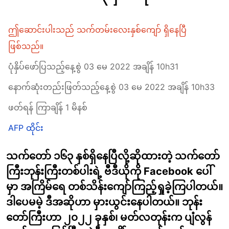
ဤဆောင်းပါးသည် သက်တမ်းလေးနှစ်ကျော် ရှိနေပြီ
ဖြစ်သည်။
ပုံနှိပ်ဖော်ပြသည့်နေ့စွဲ 03 မေ 2022 အချိန် 10h31
နောက်ဆုံးတည်းဖြတ်သည့်နေ့စွဲ 03 မေ 2022 အချိန် 10h33
ဖတ်ရန် ကြာချိန် 1 မိနစ်
AFP ထိုင်း
သက်တော် ၁၆၃ နှစ်ရှိနေပြီလို့ဆိုထားတဲ့ သက်တော်
ကြီးဘုန်းကြီးတစ်ပါးရဲ့ ဗီဒီယိုကို Facebook ပေါ်
မှာ အကြိမ်ရေ တစ်သိန်းကျော်ကြည့်ရှုခဲ့ကြပါတယ်။
ဒါပေမမဲ့ ဒီအဆိုဟာ မှားယွင်းနေပါတယ်။ ဘုန်း
တော်ကြီးဟာ ၂၀၂၂ ခုနှစ်၊ မတ်လတုန်းက ပျံလွန်