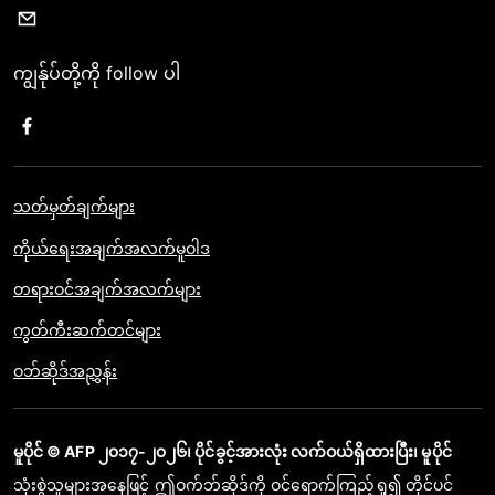
ကျွန်ုပ်တို့ကို follow ပါ
သတ်မှတ်ချက်များ
ကိုယ်ရေးအချက်အလက်မူဝါဒ
တရားဝင်အချက်အလက်များ
ကွတ်ကီးဆက်တင်များ
ဝဘ်ဆိုဒ်အညွှန်း
မူပိုင် © AFP ၂၀၁၇-၂၀၂၆၊ ပိုင်ခွင့်အားလုံး လက်ဝယ်ရှိထားပြီး၊ မူပိုင်
သုံးစွဲသူများအနေဖြင့် ဤဝက်ဘ်ဆိုဒ်ကို ဝင်ရောက်ကြည့်ရှု၍ တိုင်ပင်