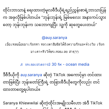
ထိုင်းဘာသာနဲ့ ရေးထားတဲ့မူလဗီဒီယိုရဲ့ရည်ညွှန်းစာရဲ့ဘာသာပြန်
က အခုလိုဖြစ်ပါတယ်။ “ဘုန်းဘုန်းရဲ့ မြစ်မလေး အနားကပ်သွား
တော့ ဘုန်းဘုန်းက သဘောကျပြီး သူ့ကို ဆုတွေပေးတယ်”
@auy.saranya
เมื่อเหลนน้อยมาเรียกหา หลวงตาสัมผัสได้ถึงความรักและห่วงใย เรียก
มาเคาะหัวให้พรเหลนเลย สาธุๆๆ
♬ บทเพลงสวดบารมี 30 ทัศ - ocean media
ဒီဗီဒီယိုကို
auy.saranya
ဆိုတဲ့ TikTok အကောင့်မှာ တင်ထား
တာဖြစ်ပြီး ဘုန်းတော်ကြီးရဲ့ တခြားဗီဒီယိုတွေကိုလည်း တင်
ထားတာတွေ့ရပါတယ်။
Saranya Khiewwilai ဆိုတဲ့ထိုင်းအမျိုးသမီးဟာ အဲဒီ TikTok