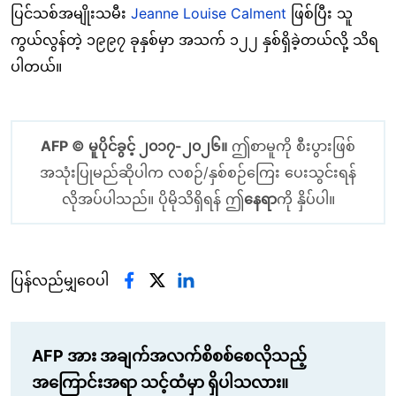
ပြင်သစ်အမျိုးသမီး
Jeanne Louise Calment
ဖြစ်ပြီး သူ
ကွယ်လွန်တဲ့ ၁၉၉၇ ခုနှစ်မှာ အသက် ၁၂၂ နှစ်ရှိခဲ့တယ်လို့ သိရ
ပါတယ်။
AFP © မူပိုင်ခွင့် ၂၀၁၇-၂၀၂၆။
ဤစာမူကို စီးပွားဖြစ်
အသုံးပြုမည်ဆိုပါက လစဉ်/နှစ်စဉ်ကြေး ပေးသွင်းရန်
လိုအပ်ပါသည်။ ပိုမိုသိရှိရန် ဤ
နေရာ
ကို နှိပ်ပါ။
ပြန်လည်မျှဝေပါ
AFP အား အချက်အလက်စိစစ်စေလိုသည့်
အကြောင်းအရာ သင့်ထံမှာ ရှိပါသလား။