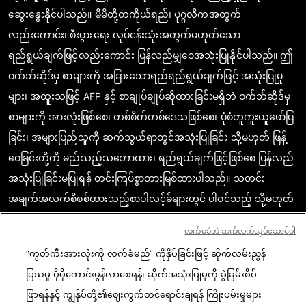
ဆွေးနွေးနိုင်ပါသည်။ မိမိတို့တကိုယ်ရည်၊ ပုဂ္ဂလိကအတွက်
လည်းကောင်း၊ စီးပွားရေး လုပ်ငန်းသုံးအတွက်မဟုတ်သော
ရည်ရွယ်ချက်ဖြင့်လည်းကောင်း ပြန်လည်မျှဝေအသုံးပြုနိုင်ပါသည်။ ဤ
ဝက်ဘ်ဆိုဒ်မှ စာများကို အခြားသောရည်ရည်ရွယ်ချက်ဖြင့် အသုံးပြုမှု
များ၊ အထူးသဖြင့် AFP နှင့် စာချုပ်ချုပ်ဆိုထားခြင်းမရှိဘဲ ဝက်ဘ်ဆိုဒ်မှ
စာများကို အားလုံးဖြစ်စေ၊ တစ်စိတ်တစ်ဒေသဖြစ်စေ၊ ပုံစံတူကူးယူဖော်ပြ
ခြင်း၊ အများပြည်သူကို ဆက်သွယ်ရာတွင်အသုံးပြုခြင်း သို့မဟုတ် ဖြန့်
ဝေခြင်းတို့ကို မည်သည့်သဘောထား၊ ရည်ရွယ်ချက်ဖြင့်ဖြစ်စေ ပြန်လည်
အသုံးပြုခြင်းမပြုရန် တင်းကြပ်စွာတားမြစ်ထားပါသည်။ သတင်း
အချက်အလက်စိစစ်ထားသည့်စာပါလင့်ခ်များတွင် ပါဝင်သည့် သို့မဟုတ်
ဖော်ပြထားသည့် အကြောင်းအရာသည် သက်ဆိုင်သော သတင်း
လက်မခံဘဲ ဆက်လက်လုပ်ဆောင်ပါ
အချက်အလက်များကို အတည်ပြုရာတွင် စာဖတ်သူတို့ မှန်ကန်စွာ
“ကွတ်ကီးအားလုံးကို လက်ခံမည်” ကိုနှိပ်ခြင်းဖြင့် ဆိုက်လမ်းညွှန်
နားလည်စေရန်အလို့ငှာ လိုအပ်သည့် အတိုင်းအတာပမာဏအအလျောက်
ပြသမှု ပိုမိုကောင်းမွန်လာစေရန်၊ ဆိုက်အသုံးပြုမှုကို ခွဲခြမ်းစိပ်
ရယူဖော်ပြထားခြင်းဖြစ်ပါသည်။ AFP အနေဖြင့် ဤသို့သောတတိယအဖွဲ့
ဖြာရန်နှင့် ကျွန်ုပ်တို့၏ဈေးကွက်တင်ရောင်းချရန် ကြိုးပမ်းမှုများ
အစည်း (third party) ၏ စာ၊ အကြောင်းအရာများနှင့်ပတ်သက်၍ မူပိုင်