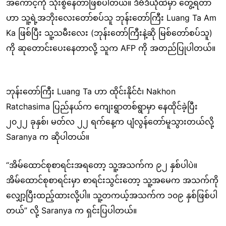
အကောင့်ကို သုံးစွဲနေတာဖြစ်ပါတယ်။ ဒီဗီဒီယိုထဲမှာ တွေ့ရတာ
ဟာ သူ့ရဲ့အဘိုးလေးတော်စပ်သူ ဘုန်းတော်ကြီး Luang Ta Am
Ka ဖြစ်ပြီး သူ့သမီးလေး (ဘုန်းတော်ကြီးနဲ့ဆို မြစ်တော်စပ်သူ)
ကို ဆုတောင်းပေးနေတာလို့ သူက AFP ကို အတည်ပြုပါတယ်။
ဘုန်းတော်ကြီး Luang Ta ဟာ ထိုင်းနိုင်ငံ၊ Nakhon
Ratchasima ပြည်နယ်က ကျေးရွာတစ်ရွာမှာ နေထိုင်ခဲ့ပြီး
၂၀၂၂ ခုနှစ်၊ မတ်လ ၂၂ ရက်နေ့က ပျံလွန်တော်မူသွားတယ်လို့
Saranya က ဆိုပါတယ်။
“အိမ်ထောင်စုစာရင်းအရတော့ သူ့အသက်က ၉၂ နှစ်ပါပဲ။
အိမ်ထောင်စုစာရင်းမှာ စာရင်းသွင်းတော့ သူ့အမေက အသက်ကို
လျှော့ပြီးထည့်ထားလို့ပါ။ သူ့တကယ့်အသက်က ၁၀၉ နှစ်ဖြစ်ပါ
တယ်” လို့ Saranya က ရှင်းပြပါတယ်။