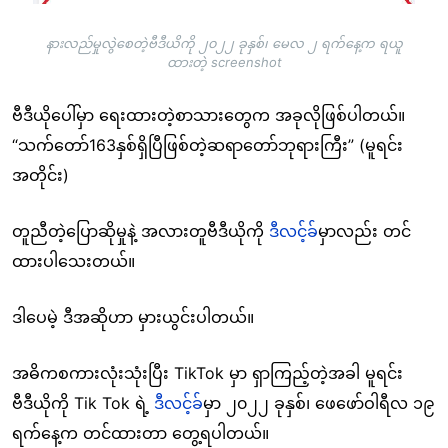
နားလည်မှုလွဲစေတဲ့ဗီဒီယိကို ၂၀၂၂ ခုနှစ်၊ မေလ ၂ ရက်နေ့က ရယူ
ထားတဲ့ screenshot
ဗီဒီယိုပေါ်မှာ ရေးထားတဲ့စာသားတွေက အခုလိုဖြစ်ပါတယ်။
“သက်တော်163နှစ်ရှိပြီဖြစ်တဲ့ဆရာတော်ဘုရားကြီး” (မူရင်း
အတိုင်း)
တူညီတဲ့ပြောဆိုမှုနဲ့ အလားတူဗီဒီယိုကို
ဒီလင့်ခ်
မှာလည်း တင်
ထားပါသေးတယ်။
ဒါပေမဲ့ ဒီအဆိုဟာ မှားယွင်းပါတယ်။
အဓိကစကားလုံးသုံးပြီး TikTok မှာ ရှာကြည့်တဲ့အခါ မူရင်း
ဗီဒီယိုကို Tik Tok ရဲ့
ဒီလင့်ခ်
မှာ ၂၀၂၂ ခုနှစ်၊ ဖေဖော်ဝါရီလ ၁၉
ရက်နေ့က တင်ထားတာ တွေ့ရပါတယ်။