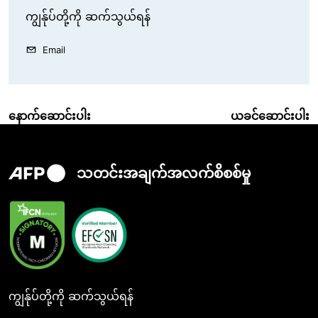
ကျွန်ုပ်တို့ကို ဆက်သွယ်ရန်
Email
နောက်ဆောင်းပါး
ယခင်ဆောင်းပါး
သတင်းအချက်အလက်စိစစ်မှု
ကျွန်ုပ်တို့ကို ဆက်သွယ်ရန်