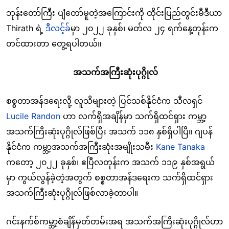
ဘုန်းတော်ကြီး ပျံတော်မူတဲ့အကြောင်းကို ထိုင်းပြည်တွင်းမီဒီယာ
Thirath ရဲ့
ဒီလင့်ခ်
မှာ ၂၀၂၂ ခုနှစ်၊ မတ်လ ၂၄ ရက်နေ့တုန်းက
တင်ထားတာ တွေ့ရပါတယ်။
အသက်အကြီးဆုံးပုဂ္ဂိုလ်
စစ္စတာအန်ဒရေးလို့ လူသိများတဲ့ ပြင်သစ်နိုင်ငံက သီလရှင်
Lucile Randon
ဟာ လက်ရှိအချိန်မှာ သက်ရှိထင်ရှား ကမ္ဘာ့
အသက်ကြီးဆုံးပုဂ္ဂိုလ်ဖြစ်ပြီး အသက် ၁၁၈ နှစ်ရှိပါပြီ။ ဂျပန်
နိုင်ငံက ကမ္ဘာ့အသက်အကြီးဆုံးအမျိုးသမီး
Kane Tanaka
ကတော့ ၂၀၂၂ ခုနှစ်၊ ဧပြီလတုန်းက အသက် ၁၁၉ နှစ်အရွယ်
မှာ ကွယ်လွန်ခဲ့တဲ့အတွက် စစ္စတာအန်ဒရေးက သက်ရှိထင်ရှား
အသက်ကြီးဆုံးပုဂ္ဂိုလ်ဖြစ်လာခဲ့တာပါ။
ဂင်းနက်စ်ကမ္ဘာ့စံချိန်မှတ်တမ်းအရ အသက်အကြီးဆုံးပုဂ္ဂိုလ်ဟာ