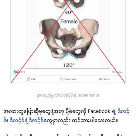
နားလည်မှုလွဲစေတဲ့ပို့စ်ရဲ့ screenshot
အလားတူပြောဆိုမှုတွေနဲ့အတူ ပို့စ်တွေကို Facebook ရဲ့
ဒီလင့်
ခ်
၊
ဒီလင့်ခ်
နဲ့
ဒီလင့်ခ်
တွေမှာလည်း တင်ထားပါသေးတယ်။