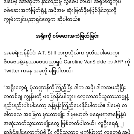
ဒါပေမဲ့ ဒီအဆိုဟာ နားလည်မှု လွဲစေပါတယ်။ အရိုးတွေကိုပဲ
စစ်ဆေးအကဲဖြတ်ရုံနဲ့ အဖိုအမ ဆုံးဖြတ်ဖို့မဖြစ်နိုင်ဘူးလို့
ကျွမ်းကျင်ပညာရှင်တွေက ဆိုပါတယ်။
အရိုးကို စစ်ဆေးအကဲဖြတ်ခြင်း
အမေရိကန်နိုင်ငံ၊ A.T. Still တက္ကသိုလ်က ဒုတိယပါမောက္ခ၊
ဇီဝဗေဒနဲ့မနုဿဗေဒပညာရှင် Caroline VanSickle က AFP ကို
Twitter ကနေ အခုလို ဖြေပါတယ်။
“အရိုးတွေရဲ့ ပုံသဏ္ဍာန်ကိုကြည့်ပြီး ဒါက အဖို၊ ဒါကအမဆိုပြီး
တထစ်ချ ကျွန်မတို့ မပြောနိုင်ပါဘူး။ လေ့လာသင်ယူထားသမျှနဲ့
နည်းနည်းပါးပါးတော့ ခန့်မှန်းကြည့်ပေးနိုင်ပါတယ်။ ဒါပေမဲ့ တ
ခါတလေ အဖြေက မှားတာမျိုး ဒါမှမဟုတ် မရေမရာအဖြေနဲ့ပဲ
အဆုံးသတ်သွားတာမျိုးတွေ ဖြစ်တတ်ပါတယ်။ လူဦးရေရဲ့ ၂
ရာခိုင်နှုန်းလောက်ပဲရှိပြီး လိင်သဘာဝ မကွဲပြားတဲ့ လူတွေရဲ့အဖို