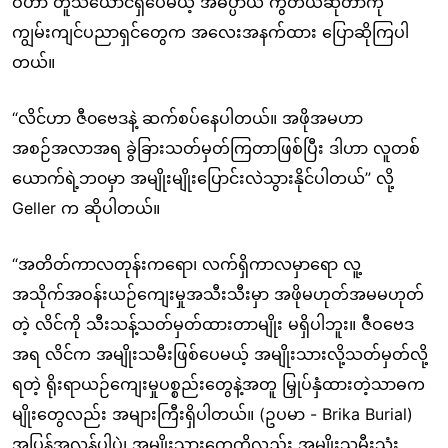
ဝဟာ တူသယောင်ရှိပေမယ့် အဓိပ္ပာယ် ကွဲတယ်ဆိုတာကို
ကျွမ်းကျင်ပညာရှင်တွေက အလေးအနက်ထား ပြောဆိုကြပါ
တယ်။
“လိင်ဟာ ဇီ၀ဗေဒနဲ့ ဆက်စပ်နေပါတယ်။ အဖိုအမဟာ
အစဉ်အလာအရ ခွဲခြားသတ်မှတ်ကြတာဖြစ်ပြီး ဒါဟာ လူတစ်
ယောက်ရဲ့ဘ၀မှာ အမျိုးမျိုးပြောင်းလဲသွားနိုင်ပါတယ်” လို့
Geller က ဆိုပါတယ်။
“အတိတ်ကာလတုန်းကရော၊ လက်ရှိကာလမှာရော လူ့
အသိုက်အဝန်းယဉ်ကျေးမှုအသီးသီးမှာ အဖိုမဟုတ်အမမဟုတ်
တဲ့ လိင်ကို သီးသန့်သတ်မှတ်ထားတာမျိုး မရှိပါဘူး။ ဇီဝဗေဒ
အရ လိင်က အမျိုးသမီးဖြစ်ပေမယ့် အမျိုးသားလို့သတ်မှတ်လို့
ရတဲ့ ရိုးရာယဉ်ကျေးမှုပစ္စည်းတွေနဲ့အတူ မြှုပ်နှံထားတဲ့သာဓက
မျိုးတွေလည်း အများကြီးရှိပါတယ်။ (ဥပမာ - Brika Burial)
အပြန်အလှန်ပါပဲ၊ အမျိုးသားတွေကိုလည်း အမျိုးသမီးသုံး