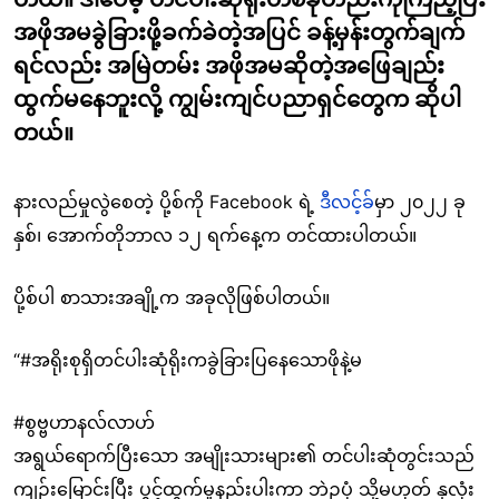
အဖိုအမခွဲခြားဖို့ခက်ခဲတဲ့အပြင် ခန့်မှန်းတွက်ချက်
ရင်လည်း အမြဲတမ်း အဖိုအမဆိုတဲ့အဖြေချည်း
ထွက်မနေဘူးလို့ ကျွမ်းကျင်ပညာရှင်တွေက ဆိုပါ
တယ်။
နားလည်မှုလွဲစေတဲ့ ပို့စ်ကို Facebook ရဲ့
ဒီလင့်ခ်
မှာ ၂၀၂၂ ခု
နှစ်၊ အောက်တိုဘာလ ၁၂ ရက်နေ့က တင်ထားပါတယ်။
ပို့စ်ပါ စာသားအချို့က အခုလိုဖြစ်ပါတယ်။
“#အရိုးစုရှိတင်ပါးဆုံရိုးကခွဲခြားပြနေသောဖိုနဲ့မ
#စွဗ္ဗဟာနလ်လာဟ်
အရွယ်ရောက်ပြီးသော အမျိုးသားများ၏ တင်ပါးဆုံတွင်းသည်
ကျဉ်းမြောင်းပြီး ပွင့်ထွက်မှုနည်းပါးကာ ဘဲဥပုံ သို့မဟုတ် နှလုံး