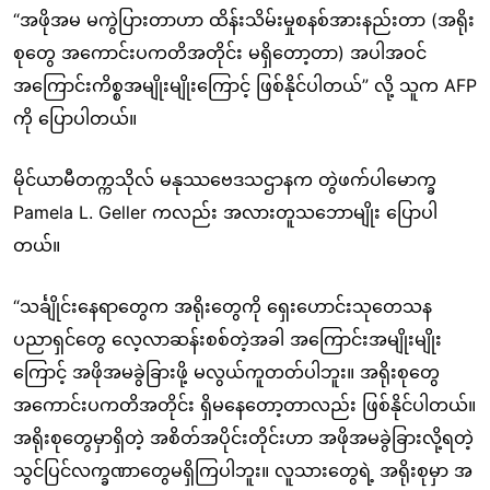
“အဖိုအမ မကွဲပြားတာဟာ ထိန်းသိမ်းမှုစနစ်အားနည်းတာ (အရိုး
စုတွေ အကောင်းပကတိအတိုင်း မရှိတော့တာ) အပါအဝင်
အကြောင်းကိစ္စအမျိုးမျိုးကြောင့် ဖြစ်နိုင်ပါတယ်” လို့ သူက AFP
ကို ပြောပါတယ်။
မိုင်ယာမီတက္ကသိုလ် မနုဿဗေဒသဌာနက တွဲဖက်ပါမောက္ခ
Pamela L. Geller ကလည်း အလားတူသဘောမျိုး ပြောပါ
တယ်။
“သင်္ချိုင်းနေရာတွေက အရိုးတွေကို ရှေးဟောင်းသုတေသန
ပညာရှင်တွေ လေ့လာဆန်းစစ်တဲ့အခါ အကြောင်းအမျိုးမျိုး
ကြောင့် အဖိုအမခွဲခြားဖို့ မလွယ်ကူတတ်ပါဘူး။ အရိုးစုတွေ
အကောင်းပကတိအတိုင်း ရှိမနေတော့တာလည်း ဖြစ်နိုင်ပါတယ်။
အရိုးစုတွေမှာရှိတဲ့ အစိတ်အပိုင်းတိုင်းဟာ အဖိုအမခွဲခြားလို့ရတဲ့
သွင်ပြင်လက္ခဏာတွေမရှိကြပါဘူး။ လူသားတွေရဲ့ အရိုးစုမှာ အ