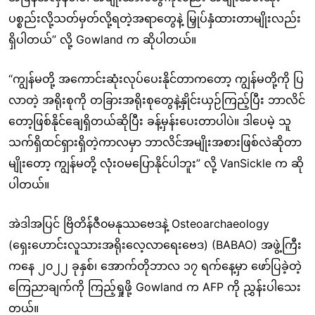
ပစ္စည်းလို့သတ်မှတ်လို့ရတဲ့အရာတွေနဲ့ မြှုပ်နှံထားတာမျိုးလည်း
ရှိပါတယ်” လို့ Gowland က ဆိုပါတယ်။
“ကျွန်မတို့ အကောင်းဆုံးလုပ်ပေးနိုင်တာကတော့ ကျွန်မတို့ကို ပြ
လာတဲ့ အရိုးစုကို တခြားအရိုးစုတွေနဲ့နှိုင်းယှဉ်ကြည့်ပြီး ဘာလိင်
တော့ဖြစ်နိုင်ချေရှိတယ်ဆိုပြီး ခန့်မှန်းပေးတာပါပဲ။ ဒါပေမဲ့ သူ
သက်ရှိထင်ရှားရှိတဲ့ကာလမှာ ဘာလိင်အမျိုးအစားဖြစ်လဲဆိုတာ
မျိုးတော့ ကျွန်မတို့ လုံးဝမပြောနိုင်ပါဘူး” လို့ VanSickle က ဆို
ပါတယ်။
အဲဒါအပြင် ဗြိတိန်ဇီ၀မနုဿဗေဒနဲ့ Osteoarchaeology
(ရှေးဟောင်းလူသားအရိုးလေ့လာရေးဗေဒ) (BABAO) အဖွဲ့ကြီး
ကနေ ၂၀၂၂ ခုနှစ်၊ အောက်တိုဘာလ ၁၇ ရက်နေ့မှာ ဖော်ပြခဲ့တဲ့
ကြေညာချက်ကို ကြည့်ရှုဖို့ Gowland က AFP ကို ညွှန်းပါသေး
တယ်။