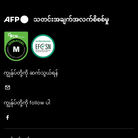
သတင်းအချက်အလက်စိစစ်မှု
ကျွန်ုပ်တို့ကို ဆက်သွယ်ရန်
ကျွန်ုပ်တို့ကို follow ပါ