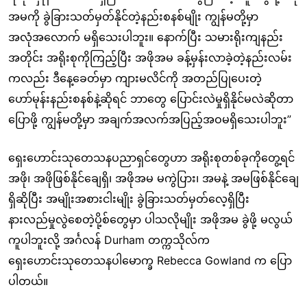
အမကို ခွဲခြားသတ်မှတ်နိုင်တဲ့နည်းစနစ်မျိုး ကျွန်မတို့မှာ
အလုံအလောက် မရှိသေးပါဘူး။ နောက်ပြီး သမားရိုးကျနည်း
အတိုင်း အရိုးစုကိုကြည့်ပြီး အဖိုအမ ခန့်မှန်းလာခဲ့တဲ့နည်းလမ်း
ကလည်း ဒီနေ့ခေတ်မှာ ကျားမလိင်ကို အတည်ပြုပေးတဲ့
ဟော်မုန်းနည်းစနစ်နဲ့ဆိုရင် ဘာတွေ ပြောင်းလဲမှုရှိနိုင်မလဲဆိုတာ
ပြောဖို့ ကျွန်မတို့မှာ အချက်အလက်အပြည့်အဝမရှိသေးပါဘူး”
ရှေးဟောင်းသုတေသနပညာရှင်တွေဟာ အရိုးစုတစ်ခုကိုတွေ့ရင်
အဖို၊ အဖိုဖြစ်နိုင်ချေရှိ၊ အဖိုအမ မကွဲပြား၊ အမနဲ့ အမဖြစ်နိုင်ချေ
ရှိဆိုပြီး အမျိုးအစားငါးမျိုး ခွဲခြားသတ်မှတ်လေ့ရှိပြီး
နားလည်မှုလွဲစေတဲ့ပို့စ်တွေမှာ ပါသလိုမျိုး အဖိုအမ ခွဲဖို့ မလွယ်
ကူပါဘူးလို့ အင်္ဂလန် Durham တက္ကသိုလ်က
ရှေးဟောင်းသုတေသနပါမောက္ခ Rebecca Gowland က ပြော
ပါတယ်။