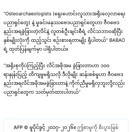
“Osteoarchaeologists (ရှေးဟောင်းလူသားအရိုးလေ့လာရေး
ပညာရှင်တွေ) နဲ့ မှုခင်းမနုဿဗေဒပညာရှင်တွေဟာ ဇီဝဗေဒ
နည်းအရခွဲခြားတဲ့လိင်နဲ့ လူတစ်ဦးချင်းစီရဲ့ လိင်သဘာ၀ဆိုပြီး
နှစ်မျိုးလုံးကို ထည့်သွင်း စဉ်းစားရတာမျိုး ရှိပါတယ်” BABAO
ရဲ့ ထုတ်ပြန်ချက်မှာ ပါရှိပါတယ်။
“အရိုးစုကိုပဲကြည့်ပြီး လိင်အဖိုအမ ခွဲခြားတာဟာ ၁၀၀
ရာနှုန်းပြည့် တိကျမှုမရှိသလို ဒီလိုမျိုး ဆန်းစစ်မှုဟာ ဇီဝဗေဒ
နည်းအရလိင်အဖိုအမခွဲခြားတာနဲ့ ကိုက်ညီမှုမရှိလှဘူးလို့လည်း
ပညာရှင်တွေက သတ်မှတ်ထားပါတယ်”
AFP © မူပိုင်ခွင့် ၂၀၁၇-၂၀၂၆။
ဤစာမူကို စီးပွားဖြစ်