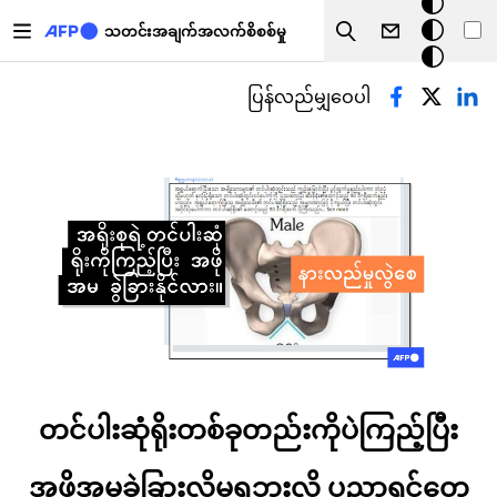
အ
အဓိကအကြောင်းအရာသို့ သွားမည်
မှောင်
သတင်းအချက်အလက်စိစစ်မှု
Search
မုဒ်
Primary tabs
ပြန်လည်မျှဝေပါ
တင်ပါးဆုံရိုးတစ်ခုတည်းကိုပဲကြည့်ပြီး
အဖိုအမခွဲခြားလို့မရဘူးလို့ ပညာရှင်တွေ