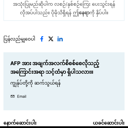
အသုံးပြုမည်ဆိုပါက လစဉ်/နှစ်စဉ်ကြေး ပေးသွင်းရန်
လိုအပ်ပါသည်။ ပိုမိုသိရှိရန် ဤ
နေရာ
ကို နှိပ်ပါ။
ပြန်လည်မျှဝေပါ
AFP အား အချက်အလက်စိစစ်စေလိုသည့်
အကြောင်းအရာ သင့်ထံမှာ ရှိပါသလား။
ကျွန်ုပ်တို့ကို ဆက်သွယ်ရန်
Email
နောက်ဆောင်းပါး
ယခင်ဆောင်းပါး