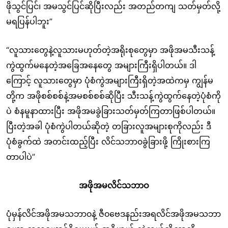
ဖိုသွင်ပြင်၊ အမသွင်ပြင်ဆိုပြီးလည်း အတည်တကျ သတ်မှတ်လို့
မရပြန်ပါဘူး”
“လူသားတွေနဲ့လူသားမဟုတ်တဲ့အရိုးစုတွေမှာ အဖိုအမသီးသန့်
ကွဲထွက်မနေတဲ့အခြေအနေတွေ အများကြီးရှိပါတယ်။ ဒါ
ကြောင့် လူသားတွေမှာ ပုံစံကွဲအများကြီးရှိတဲ့အထဲကမှ ကျွန်မ
တို့က အဖိုစစ်စစ်နဲ့အမစစ်စစ်ဆိုပြီး သီးသန့်ကွဲထွက်နေတဲ့ပုံစံကို
ပဲ စံနမူနာထားပြီး အဖိုအမခွဲခြားသတ်မှတ်ကြတာဖြစ်ပါတယ်။
ပြီးတဲ့အခါ ပုံစံကွဲပါတယ်ဆိုတဲ့ တခြားလူအများစုကိုလည်း ဒီ
ပုံစံခွက်ထဲ အတင်းထည့်ပြီး လိင်သဘာ၀ခွဲခြားဖို့ ကြိုးစားကြ
တာပါပဲ”
အဖိုအမလိင်သဘာဝ
ပုံမှန်လိင်အဖိုအမသဘာ၀နဲ့ ဇီ၀ဗေဒနည်းအရလိင်အဖိုအမသဘာ