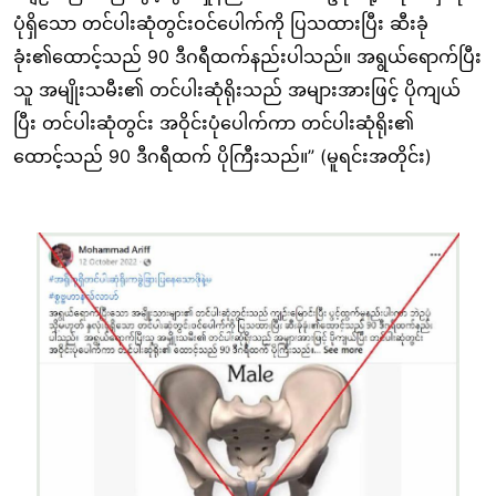
ပုံရှိသော တင်ပါးဆုံတွင်းဝင်ပေါက်ကို ပြသထားပြီး ဆီးခုံ
ခုံး၏ထောင့်သည် 90 ဒီဂရီထက်နည်းပါသည်။ အရွယ်ရောက်ပြီး
သူ အမျိုးသမီး၏ တင်ပါးဆုံရိုးသည် အများအားဖြင့် ပိုကျယ်
ပြီး တင်ပါးဆုံတွင်း အဝိုင်းပုံပေါက်ကာ တင်ပါးဆုံရိုး၏
ထောင့်သည် 90 ဒီဂရီထက် ပိုကြီးသည်။” (မူရင်းအတိုင်း)
Image