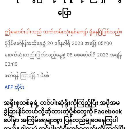
ပြော
ဤဆောင်းပါးသည် သက်တမ်းသုံးနှစ်ကျော် ရှိနေပြီဖြစ်သည်။
ပုံနှိပ်ဖော်ပြသည့်နေ့စွဲ 20 ဇန်နဝါရီ 2023 အချိန် 05h00
နောက်ဆုံးတည်းဖြတ်သည့်နေ့စွဲ 08 ဖေဖော်ဝါရီ 2023 အချိန်
03h19
ဖတ်ရန် ကြာချိန် 1 မိနစ်
AFP ထိုင်း
အရိုးစုတစ်ခုရဲ့ တင်ပါးဆုံရိုးကိုကြည့်ပြီး အဖိုအမ
ခွဲခြားနိုင်တယ်လို့ဆိုထားတဲ့ပို့စ်တွေကို Facebook
ပေါ်မှာ အကြိမ်ရေများစွာ ပြန်လည်မျှဝေနေကြပါ
တယ်။ ဒါပေမဲ့ တင်ပါးဆုံရိုးတစ်ခုတည်းကိုကြည့်ပြီး