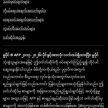
သတ်မှတ်ချက်များ
ကိုယ်ရေးအချက်အလက်မူဝါဒ
တရားဝင်အချက်အလက်များ
ကွတ်ကီးဆက်တင်များ
ဝဘ်ဆိုဒ်အညွှန်း
မူပိုင် © AFP ၂၀၁၇-၂၀၂၆၊ ပိုင်ခွင့်အားလုံး လက်ဝယ်ရှိထားပြီး၊ မူပိုင်
သုံးစွဲသူများအနေဖြင့် ဤဝက်ဘ်ဆိုဒ်ကို ဝင်ရောက်ကြည့်ရှု၍ တိုင်ပင်
ဆွေးနွေးနိုင်ပါသည်။ မိမိတို့တကိုယ်ရည်၊ ပုဂ္ဂလိကအတွက်
လည်းကောင်း၊ စီးပွားရေး လုပ်ငန်းသုံးအတွက်မဟုတ်သော
ရည်ရွယ်ချက်ဖြင့်လည်းကောင်း ပြန်လည်မျှဝေအသုံးပြုနိုင်ပါသည်။ ဤ
ဝက်ဘ်ဆိုဒ်မှ စာများကို အခြားသောရည်ရည်ရွယ်ချက်ဖြင့် အသုံးပြုမှု
များ၊ အထူးသဖြင့် AFP နှင့် စာချုပ်ချုပ်ဆိုထားခြင်းမရှိဘဲ ဝက်ဘ်ဆိုဒ်မှ
စာများကို အားလုံးဖြစ်စေ၊ တစ်စိတ်တစ်ဒေသဖြစ်စေ၊ ပုံစံတူကူးယူဖော်ပြ