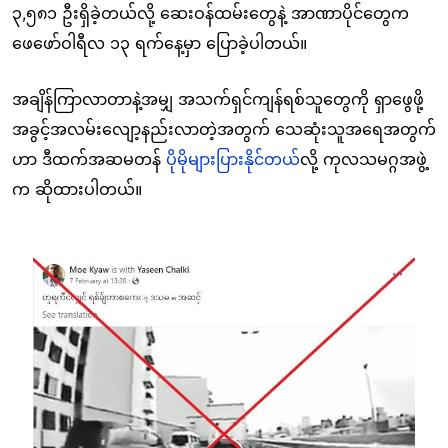
၃,၅၈၁ ဦးရှိခဲ့တယ်လို့ ဆေးဝန်ထမ်းတွေနဲ့ အာဏာပိုင်တွေက
ဖေဖော်ဝါရီလ ၁၃ ရက်နေ့မှာ ပြောခဲ့ပါတယ်။
အချိန်ကြာလာတာနဲ့အမျှ အသက်ရှင်ကျန်ရစ်သူတွေကို ရှာဖွေဖို့
အခွင့်အလမ်းလျော့နည်းလာတဲ့အတွက် သေဆုံးသူအရေအတွက်
ဟာ ဒီထက်အဆမတန်
ပိုမိုများပြားနိုင်တယ်
လို့ ကုလသမဂ္ဂအဖွဲ့
က ဆိုထားပါတယ်။
Image