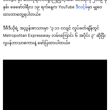
နှစ်၊ ဖေဖော်ဝါရီလ ၁၉ ရက်နေ့က YouTube
ဒီလင့်ခ်
မှာ မျှဝေ
ထားတာတွေ့ရပါတယ်။
ဒီဗီဒီယိုရဲ့ အညွှန်းစာသားမှာ “၃.၁၁ ငလျင် လှုပ်ခတ်ချိန်တွင်
Metropolitan Expressway လမ်းကြောင်း ၆ အပိုင်း ၃” ဆိုပြီး
ဂျပန်ဘာသာစကားနဲ့ ဖော်ပြထားပါတယ်။