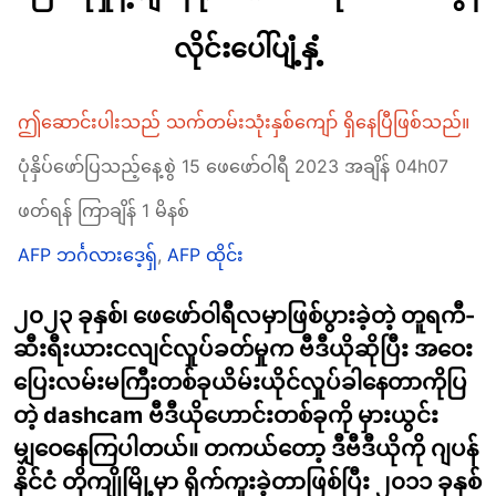
လိုင်းပေါ်ပျံ့နှံ့
ဤဆောင်းပါးသည် သက်တမ်းသုံးနှစ်ကျော် ရှိနေပြီဖြစ်သည်။
ပုံနှိပ်ဖော်ပြသည့်နေ့စွဲ 15 ဖေဖော်ဝါရီ 2023 အချိန် 04h07
ဖတ်ရန် ကြာချိန် 1 မိနစ်
AFP ဘင်္ဂလားဒေ့ရှ်
,
AFP ထိုင်း
၂၀၂၃ ခုနှစ်၊ ဖေဖော်ဝါရီလမှာဖြစ်ပွားခဲ့တဲ့ တူရကီ-
ဆီးရီးယားငလျင်လှုပ်ခတ်မှုက ဗီဒီယိုဆိုပြီး အဝေး
ပြေးလမ်းမကြီးတစ်ခုယိမ်းယိုင်လှုပ်ခါနေတာကိုပြ
တဲ့ dashcam ဗီဒီယိုဟောင်းတစ်ခုကို မှားယွင်း
မျှဝေနေကြပါတယ်။ တကယ်တော့ ဒီဗီဒီယိုကို ဂျပန်
နိုင်ငံ တိုကျိုမြို့မှာ ရိုက်ကူးခဲ့တာဖြစ်ပြီး ၂၀၁၁ ခုနှစ်