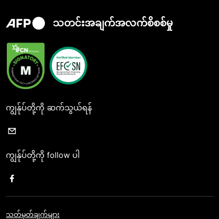
သတင်းအချက်အလက်စိစစ်မှု
ကျွန်ုပ်တို့ကို ဆက်သွယ်ရန်
ကျွန်ုပ်တို့ကို follow ပါ
သတ်မှတ်ချက်များ