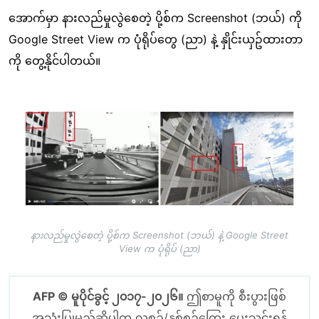
အောက်မှာ နားလည်မှုလွဲစေတဲ့ ပို့စ်က Screenshot (ဘယ်) ကို
Google Street View က ပုံရိုပ်တွေ (ညာ) နဲ့ နှိုင်းယှဥ်ထားတာ
ကို တွေ့နိုင်ပါတယ်။
Image
နားလည်မှုလွဲစေတဲ့ ပို့စ်က Screenshot (ဘယ်) နဲ့ Google Street
View က ပုံရိုပ် (ညာ)
AFP © မူပိုင်ခွင့် ၂၀၁၇-၂၀၂၆။
ဤစာမူကို စီးပွားဖြစ်
အသုံးပြုမည်ဆိုပါက လစဉ်/နှစ်စဉ်ကြေး ပေးသွင်းရန်