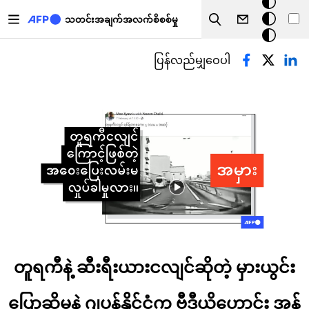
အ
အဓိကအကြောင်းအရာသို့ သွားမည်
မှောင်
သတင်းအချက်အလက်စိစစ်မှု
Search
မုဒ်
Primary tabs
ပြန်လည်မျှဝေပါ
တူရကီနဲ့ ဆီးရီးယားငလျင်ဆိုတဲ့ မှားယွင်း
ပြောဆိုမှုနဲ့ ဂျပန်နိုင်ငံက ဗီဒီယိုဟောင်း အွန်