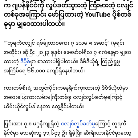
က ဂျပန်နိုင်ငံကို လှုပ်ခတ်သွားတဲ့ ကြီးမားတဲ့ ငလျင်
တစ်ခုအကြောင်း ဖော်ပြထားတဲ့ YouTube ပို့စ်တစ်
ခုမှာ မျှဝေထားပါတယ်။
"“တူရကီငလျှင် ရစ်ခ်ျတာစကေး ၇ ဒသမ ၈ အဆင့်” (မူရင်း
အတိုင်း) ဆိုပြီး ၂၀၂၃ ခုနှစ်၊ ဖေဖော်ဝါရီလ ၇ ရက်နေ့မှာ မျှဝေ
ထားတဲ့
ဒီပို့စ်
မှာ စာသားပါရှိပါတယ်။ ဒီဗီဒီယိုရဲ့ ကြည့်ရှုမှု
အကြိမ်ရေ ၆၆,၀၀၀ ကျော်ရှိနေပါတယ်။
ကားတစ်စီးရဲ့ အတွင်းပိုင်းကနေရိုက်ကူးထားတဲ့ ဒီဗီဒီယိုထဲမှာ
အဝေးပြေးကားလမ်းမကြီးတစ်ခု ငလျင်လှုပ်ခတ်မှုကြောင့်
ယိမ်းယိုင်လှုပ်ခါနေတာ တွေ့နိုင်ပါတယ်။
ပြင်းအား ၇.၈ မဂ္ဂနီကျုရှိတဲ့
ငလျင်လှုပ်ခတ်မှု
ကြောင့် တူရကီ
နိုင်ငံမှာ သေဆုံးသူ ၃၁,၆၄၃ ဦး ရှိခဲ့ပြီး ဆီးရီးယားနိုင်ငံမှာတော့