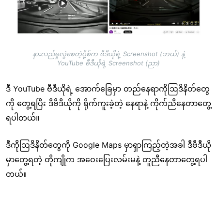
နားလည်မှုလွဲစေတဲ့ပို့စ်က ဗီဒီယိုရဲ့ Screenshot (ဘယ်) နဲ့
YouTube ဗီဒီယိုရဲ့ Screenshot (ညာ)
ဒီ YouTube ဗီဒီယိုရဲ့ အောက်ခြေမှာ တည်နေရာကိုဩဒိနိတ်တွေ
ကို တွေ့ရပြီး ဒီဗီဒီယိုကို ရိုက်ကူးခဲ့တဲ့ နေရာနဲ့ ကိုက်ညီနေတာတွေ့
ရပါတယ်။
ဒီကိုဩဒိနိတ်တွေကို Google Maps မှာရှာကြည့်တဲ့အခါ ဒီဗီဒီယို
မှာတွေ့ရတဲ့ တိုကျိုက အဝေးပြေးလမ်းမနဲ့ တူညီနေတာတွေ့ရပါ
တယ်။