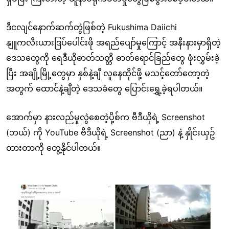
ဒီငလျင်နောက်ဆက်တွဲဖြစ်တဲ့ Fukushima Daiichi
နျူကလီးယားဒြပ်ပေါင်းဖို အရည်ပျော်မှုကြောင့် အနီးနားမှာရှိတဲ့
ဒေသတွေကို ရေဒီယိုဓာတ်သတ္တိ ဓာတ်ရောင်ခြည်တွေ ဖုံးလွှမ်းခဲ့
ပြီး အချို့မြို့တွေမှာ နှစ်နဲ့ချီ လူနေထိုင်ဖို့ မသင့်တော်တော့တဲ့
အတွက် ထောင်နဲ့ချီတဲ့ ဒေသခံတွေ ပြောင်းရွှေ့ခဲ့ရပါတယ်။
အောက်မှာ နားလည်မှုလွဲစေတဲ့ပို့စ်က ဗီဒီယိုရဲ့ Screenshot
(ဘယ်) ကို YouTube ဗီဒီယိုရဲ့ Screenshot (ညာ) နဲ့ နှိုင်းယှဥ်
ထားတာကို တွေ့နိုင်ပါတယ်။
Image