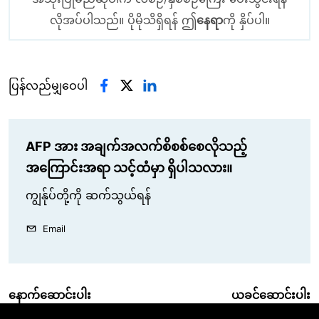
လိုအပ်ပါသည်။ ပိုမိုသိရှိရန် ဤ
နေရာ
ကို နှိပ်ပါ။
ပြန်လည်မျှဝေပါ
AFP အား အချက်အလက်စိစစ်စေလိုသည့်
အကြောင်းအရာ သင့်ထံမှာ ရှိပါသလား။
ကျွန်ုပ်တို့ကို ဆက်သွယ်ရန်
Email
နောက်ဆောင်းပါး
ယခင်ဆောင်းပါး