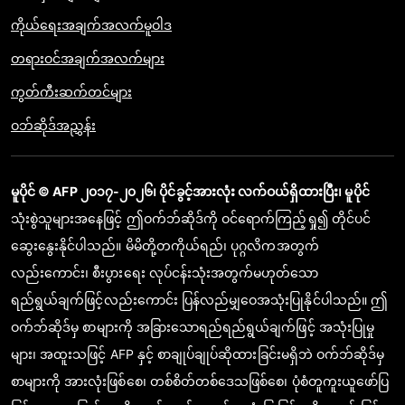
ကိုယ်ရေးအချက်အလက်မူဝါဒ
တရားဝင်အချက်အလက်များ
ကွတ်ကီးဆက်တင်များ
ဝဘ်ဆိုဒ်အညွှန်း
မူပိုင် © AFP ၂၀၁၇-၂၀၂၆၊ ပိုင်ခွင့်အားလုံး လက်ဝယ်ရှိထားပြီး၊ မူပိုင်
သုံးစွဲသူများအနေဖြင့် ဤဝက်ဘ်ဆိုဒ်ကို ဝင်ရောက်ကြည့်ရှု၍ တိုင်ပင်
ဆွေးနွေးနိုင်ပါသည်။ မိမိတို့တကိုယ်ရည်၊ ပုဂ္ဂလိကအတွက်
လည်းကောင်း၊ စီးပွားရေး လုပ်ငန်းသုံးအတွက်မဟုတ်သော
ရည်ရွယ်ချက်ဖြင့်လည်းကောင်း ပြန်လည်မျှဝေအသုံးပြုနိုင်ပါသည်။ ဤ
ဝက်ဘ်ဆိုဒ်မှ စာများကို အခြားသောရည်ရည်ရွယ်ချက်ဖြင့် အသုံးပြုမှု
များ၊ အထူးသဖြင့် AFP နှင့် စာချုပ်ချုပ်ဆိုထားခြင်းမရှိဘဲ ဝက်ဘ်ဆိုဒ်မှ
စာများကို အားလုံးဖြစ်စေ၊ တစ်စိတ်တစ်ဒေသဖြစ်စေ၊ ပုံစံတူကူးယူဖော်ပြ