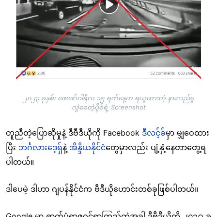
၂၀၂၃ ခုနှစ်၊ ဖေဖော်ဝါရီလ ၁၅ ရက်နေ့က ရယူထားတဲ့ နားလည်မှု
လွဲစေတဲ့ပို့စ်ရဲ့ Screenshot
တူညီတဲ့ပြောဆိုမှုနဲ့ ဒီဗီဒီယိုကို Facebook
ဒီလင့်ခ်
မှာ မျှဝေထား
ပြီး
ဘင်္ဂလားဒေ့ရှ်
နဲ့
အိန္ဒိယနိုင်ငံ
တွေမှာလည်း ပျံ့နှံ့နေတာတွေ့ရ
ပါတယ်။
ဒါပေမဲ့ ဒါဟာ ဂျပန်နိုင်ငံက ဗီဒီယိုဟောင်းတစ်ခုဖြစ်ပါတယ်။
Google မှာ ဓာတ်ပုံရာဇဝင်ရှာကြည့်တဲ့အခါ ဒီဗီဒီယိုကို ၂၀၁၉ ခု