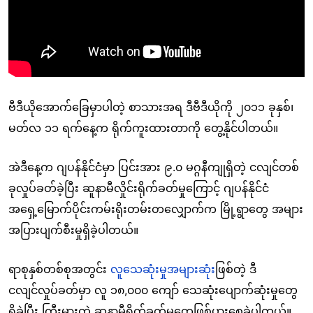
ဗီဒီယိုအောက်ခြေမှာပါတဲ့ စာသားအရ ဒီဗီဒီယိုကို ၂၀၁၁ ခုနှစ်၊
မတ်လ ၁၁ ရက်နေ့က ရိုက်ကူးထားတာကို တွေ့နိုင်ပါတယ်။
အဲဒီနေ့က ဂျပန်နိုင်ငံမှာ ပြင်းအား ၉.၀ မဂ္ဂနီကျုရှိတဲ့ ငလျင်တစ်
ခုလှုပ်ခတ်ခဲ့ပြီး ဆူနာမီလှိုင်းရိုက်ခတ်မှုကြောင့် ဂျပန်နိုင်ငံ
အရှေ့မြောက်ပိုင်းကမ်းရိုးတမ်းတလျှောက်က မြို့ရွာတွေ အများ
အပြားပျက်စီးမှုရှိခဲ့ပါတယ်။
ရာစုနှစ်တစ်စုအတွင်း
လူသေဆုံးမှုအများဆုံ
းဖြစ်တဲ့ ဒီ
ငလျင်လှုပ်ခတ်မှာ လူ ၁၈,၀၀၀ ကျော် သေဆုံးပျောက်ဆုံးမှုတွေ
ရှိခဲပြီး ကြီးမားတဲ့ ဆူနာမီရိုက်ခတ်မှုတွေဖြစ်ပွားစေခဲ့ပါတယ်။