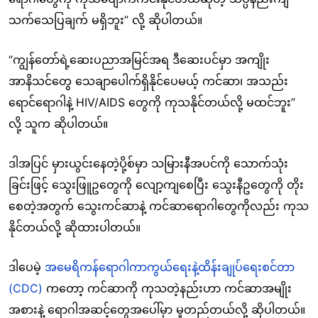
သက်သေပြချက် မရှိဘူး” လို့ ဆိုပါတယ်။
“ကျွန်တော်ရဲ့ဆေးပညာအမြင်အရ ဒီဆေးပင်မှာ အကျိုး
အာနိသင်တွေ သေချာပေါက်ရှိနိုင်ပေမယ့် ကင်ဆာ၊ အသည်း
ရောင်ရောဂါနဲ့ HIV/AIDS တွေကို ကုသနိုင်တယ်လို့ မထင်ဘူး”
လို့ သူက ဆိုပါတယ်။
ဒါအပြင် မှားယွင်းနေတဲ့ပို့စ်မှာ သမြားနီအပင်ကို သောက်သုံး
ခြင်းဖြင့် သွေးဖြူဥတွေကို လျော့ကျစေပြီး သွေးနီဥတွေကို တိုး
စေတဲ့အတွက် သွေးကင်ဆာနဲ့ ကင်ဆာရောဂါတွေကိုလည်း ကုသ
နိုင်တယ်လို့ ဆိုထားပါတယ်။
ဒါပေမဲ့
အမေရိကန်ရောဂါကာကွယ်ရေးနဲ့ထိန်းချုပ်ရေးစင်တာ
(CDC)
ကတော့ ကင်ဆာကို ကုသတဲ့နည်းဟာ ကင်ဆာအမျိုး
အစားနဲ့ ရောဂါအဆင့်တွေအပေါ်မှာ မူတည်တယ်လို့ ဆိုပါတယ်။