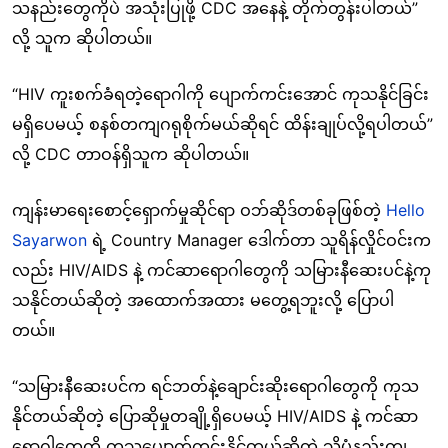
သနည်းတွေကိုပဲ အသုံးပြုဖို့ CDC အနေနဲ့ တိုက်တွန်းပါတယ်”
လို့ သူက ဆိုပါတယ်။
“HIV ကူးစက်ခံရတဲ့ရောဂါကို ပျောက်ကင်းအောင် ကုသနိုင်ခြင်း
မရှိပေမယ့် စနစ်တကျဂရုစိုက်မယ်ဆိုရင် ထိန်းချုပ်လို့ရပါတယ်”
လို့ CDC တာဝန်ရှိသူက ဆိုပါတယ်။
ကျန်းမာရေးစောင့်ရှောက်မှုဆိုင်ရာ ဝဘ်ဆိုဒ်တစ်ခုဖြစ်တဲ့
Hello
Sayarwon
ရဲ့ Country Manager ဒေါက်တာ သူရိန်လှိုင်ဝင်းက
လည်း HIV/AIDS နဲ့ ကင်ဆာရောဂါတွေကို သမြားနီဆေးပင်နဲ့ကု
သနိုင်တယ်ဆိုတဲ့ အထောက်အထား မတွေ့ရဘူးလို့ ပြောပါ
တယ်။
“သမြားနီဆေးပင်က ရင်ဘတ်နဲ့ချောင်းဆိုးရောဂါတွေကို ကုသ
နိုင်တယ်ဆိုတဲ့ ပြောဆိုမှုတချို့ရှိပေမယ့် HIV/AIDS နဲ့ ကင်ဆာ
ရောဂါတွေကို ကုသပျောက်ကင်းနိုင်တယ်ဆိုတဲ့ သိပ္ပံနည်းကျ