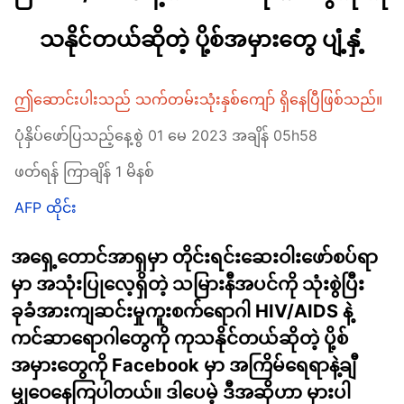
သနိုင်တယ်ဆိုတဲ့ ပို့စ်အမှားတွေ ပျံ့နှံ့
ဤဆောင်းပါးသည် သက်တမ်းသုံးနှစ်ကျော် ရှိနေပြီဖြစ်သည်။
ပုံနှိပ်ဖော်ပြသည့်နေ့စွဲ 01 မေ 2023 အချိန် 05h58
ဖတ်ရန် ကြာချိန် 1 မိနစ်
AFP ထိုင်း
အရှေ့တောင်အာရှမှာ တိုင်းရင်းဆေးဝါးဖော်စပ်ရာ
မှာ အသုံးပြုလေ့ရှိတဲ့ သမြားနီအပင်ကို သုံးစွဲပြီး
ခုခံအားကျဆင်းမှုကူးစက်ရောဂါ HIV/AIDS နဲ့
ကင်ဆာရောဂါတွေကို ကုသနိုင်တယ်ဆိုတဲ့ ပို့စ်
အမှားတွေကို Facebook မှာ အကြိမ်ရေရာနဲ့ချီ
မျှဝေနေကြပါတယ်။ ဒါပေမဲ့ ဒီအဆိုဟာ မှားပါ