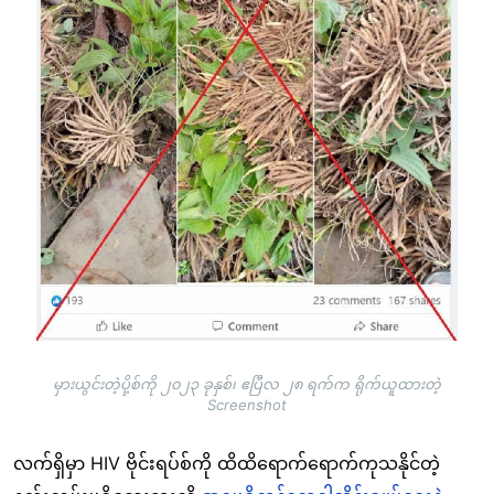
မှားယွင်းတဲ့ပို့စ်ကို ၂၀၂၃ ခုနှစ်၊ ဧပြီလ ၂၈ ရက်က ရိုက်ယူထားတဲ့
Screenshot
လက်ရှိမှာ HIV ဗိုင်းရပ်စ်ကို ထိထိရောက်ရောက်ကုသနိုင်တဲ့