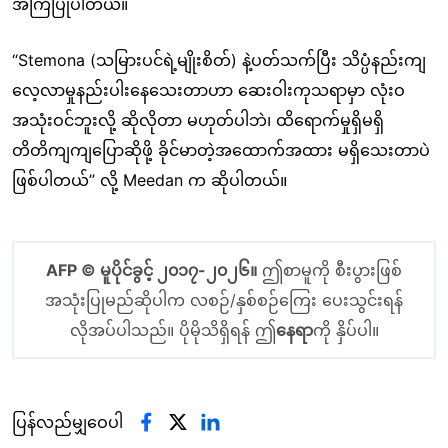
အကြံပြုပါတယ်။
“Stemona (သမြားပင်ရဲ့မျိုးစိတ်) နဲ့ပတ်သက်ပြီး သိပ္ပံနည်းကျ
လေ့လာမှုနည်းပါးနေသေးတာဟာ ဆေးဝါးကုသရာမှာ လုံးဝ
အသုံးဝင်ဘူးလို့ ဆိုလိုတာ မဟုတ်ပါဘဲ၊ ထိရောက်မှုရှိမရှိ
တိတိကျကျပြောဆိုဖို့ ခိုင်မာတဲ့အထောက်အထား မရှိသေးတာပဲ
ဖြစ်ပါတယ်” လို့ Meedan က ဆိုပါတယ်။
AFP © မူပိုင်ခွင့် ၂၀၁၇-၂၀၂၆။
ဤစာမူကို စီးပွားဖြစ်
အသုံးပြုမည်ဆိုပါက လစဉ်/နှစ်စဉ်ကြေး ပေးသွင်းရန်
လိုအပ်ပါသည်။ ပိုမိုသိရှိရန် ဤ
နေရာ
ကို နှိပ်ပါ။
ပြန်လည်မျှဝေပါ