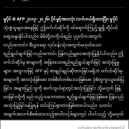
မူပိုင် © AFP ၂၀၁၇-၂၀၂၆၊ ပိုင်ခွင့်အားလုံး လက်ဝယ်ရှိထားပြီး၊ မူပိုင်
သုံးစွဲသူများအနေဖြင့် ဤဝက်ဘ်ဆိုဒ်ကို ဝင်ရောက်ကြည့်ရှု၍ တိုင်ပင်
ဆွေးနွေးနိုင်ပါသည်။ မိမိတို့တကိုယ်ရည်၊ ပုဂ္ဂလိကအတွက်
လည်းကောင်း၊ စီးပွားရေး လုပ်ငန်းသုံးအတွက်မဟုတ်သော
ရည်ရွယ်ချက်ဖြင့်လည်းကောင်း ပြန်လည်မျှဝေအသုံးပြုနိုင်ပါသည်။ ဤ
ဝက်ဘ်ဆိုဒ်မှ စာများကို အခြားသောရည်ရည်ရွယ်ချက်ဖြင့် အသုံးပြုမှု
များ၊ အထူးသဖြင့် AFP နှင့် စာချုပ်ချုပ်ဆိုထားခြင်းမရှိဘဲ ဝက်ဘ်ဆိုဒ်မှ
စာများကို အားလုံးဖြစ်စေ၊ တစ်စိတ်တစ်ဒေသဖြစ်စေ၊ ပုံစံတူကူးယူဖော်ပြ
ခြင်း၊ အများပြည်သူကို ဆက်သွယ်ရာတွင်အသုံးပြုခြင်း သို့မဟုတ် ဖြန့်
ဝေခြင်းတို့ကို မည်သည့်သဘောထား၊ ရည်ရွယ်ချက်ဖြင့်ဖြစ်စေ ပြန်လည်
အသုံးပြုခြင်းမပြုရန် တင်းကြပ်စွာတားမြစ်ထားပါသည်။ သတင်း
အချက်အလက်စိစစ်ထားသည့်စာပါလင့်ခ်များတွင် ပါဝင်သည့် သို့မဟုတ်
ဖော်ပြထားသည့် အကြောင်းအရာသည် သက်ဆိုင်သော သတင်း
လက်မခံဘဲ ဆက်လက်လုပ်ဆောင်ပါ