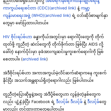
နည်းလမ်းမရှိသေးဘူးလို့
အမေရိကန်ရောဂါထိန်းချုပ်ရေးနဲ့
ကာကွယ်ရေးစင်တာ (CDC)
(archived link)
နဲ့
ကမ္ဘာ့
ကျန်းမာရေးအဖွဲ့ (WHO)
(archived link)
ရဲ့ ဝဘ်ဆိုဒ်စာမျက်နှာ
တွေမှာ ဖော်ပြထားပါတယ်။
HIV ဗိုင်းရပ်စ်ဟာ
ခန္ဓာကိုယ်အတွင်းမှာ ရောဂါပိုးတွေကို တိုက်
ထုတ်ဖို့ ကူညီတဲ့ ဆဲလ်တွေကို တိုက်ခိုက်တာ ဖြစ်ပြီး AIDS လို့
ခေါ်တဲ့ နောက်ပိုင်းမှာ ခုခံအားကျဆင်းမှုကူးစက်ရောဂါကို ဖြစ်
စေတာပါ။ (
archived link
)
အဲဒီဗိုင်းရပ်စ်ဟာ အကာအကွယ်မဲ့လိင်ဆက်ဆံရာကနေ ကူးစက်
နိုင်ပြီး အသက်အန္တရာယ်ရှိတဲ့ရောဂါလည်း ဖြစ်ပါတယ်။
တူညီတဲ့ပြောဆိုမှုနဲ့အတူ အဲဒီပို့စ်တွေဟာ လွန်ခဲ့တဲ့နှစ်တွေက
လည်း ပျံ့နှံ့ခဲ့ပြီး Facebook ရဲ့
ဒီလင့်ခ်
၊
ဒီလင့်ခ်
နဲ့
ဒီလင့်ခ်
တွေ
မှာလည်း တင်ထားတာတွေ့ရပါတယ်။