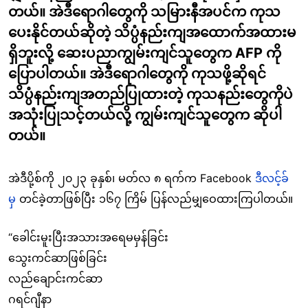
တယ်။ အဲဒီရောဂါတွေကို သမြားနီအပင်က ကုသ
ပေးနိုင်တယ်ဆိုတဲ့ သိပ္ပံနည်းကျအထောက်အထားမ
ရှိဘူးလို့ ဆေးပညာကျွမ်းကျင်သူတွေက AFP ကို
ပြောပါတယ်။ အဲဒီရောဂါတွေကို ကုသဖို့ဆိုရင်
သိပ္ပံနည်းကျအတည်ပြုထားတဲ့ ကုသနည်းတွေကိုပဲ
အသုံးပြုသင့်တယ်လို့ ကျွမ်းကျင်သူတွေက ဆိုပါ
တယ်။
အဲဒီပို့စ်ကို ၂၀၂၃ ခုနှစ်၊ မတ်လ ၈ ရက်က Facebook
ဒီလင့်ခ်
မှ
ာ တင်ခဲ့တာဖြစ်ပြီး ၁၆၇ ကြိမ် ပြန်လည်မျှဝေထားကြပါတယ်။
“ခေါင်းမူးပြီးအသားအရေမမှန်ခြင်း
သွေးကင်ဆာဖြစ်ခြင်း
လည်ချောင်းကင်ဆာ
ဂရင်ဂျီနာ