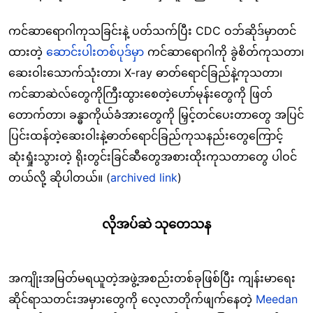
ကင်ဆာရောဂါကုသခြင်းနဲ့ ပတ်သက်ပြီး CDC ဝဘ်ဆိုဒ်မှာတင်
ထားတဲ့
ဆောင်းပါးတစ်ပုဒ်မှာ
ကင်ဆာရောဂါကို ခွဲစိတ်ကုသတာ၊
ဆေးဝါးသောက်သုံးတာ၊ X-ray ဓာတ်ရောင်ခြည်နဲ့ကုသတာ၊
ကင်ဆာဆဲလ်တွေကိုကြီးထွားစေတဲ့ဟော်မုန်းတွေကို ဖြတ်
တောက်တာ၊ ခန္ဓာကိုယ်ခံအားတွေကို မြှင့်တင်ပေးတာတွေ အပြင်
ပြင်းထန်တဲ့ဆေးဝါးနဲ့ဓာတ်ရောင်ခြည်ကုသနည်းတွေကြောင့်
ဆုံးရှုံးသွားတဲ့ ရိုးတွင်းခြင်ဆီတွေအစားထိုးကုသတာတွေ ပါဝင်
တယ်လို့ ဆိုပါတယ်။ (
archived link
)
လိုအပ်ဆဲ သုတေသန
အကျိုးအမြတ်မရယူတဲ့အဖွဲ့အစည်းတစ်ခုဖြစ်ပြီး ကျန်းမာရေး
ဆိုင်ရာသတင်းအမှားတွေကို လေ့လာတိုက်ဖျက်နေတဲ့
Meedan