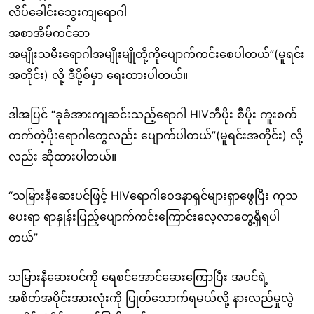
လိပ်ခေါင်းသွေးကျရောဂါ
အစာအိမ်ကင်ဆာ
အမျိုးသမီးရောဂါအမျိုးမျိုတို့ကိုပျောက်ကင်းစေပါတယ်”(မူရင်း
အတိုင်း) လို့ ဒီပို့စ်မှာ ရေးထားပါတယ်။
ဒါအပြင် “ခုခံအားကျဆင်းသည့်ရောဂါ HIVဘီပိုး စီပိုး ကူးစက်
တက်တဲ့ပိုးရောဂါတွေလည်း ပျောက်ပါတယ်”(မူရင်းအတိုင်း) လို့
လည်း ဆိုထားပါတယ်။
“သမြားနီဆေးပင်ဖြင့် HIVရောဂါဝေဒနာရှင်များရှာဖွေပြီး ကုသ
ပေးရာ ရာနှုန်းပြည့်ပျောက်ကင်းကြောင်းလေ့လာတွေ့ရှိရပါ
တယ်”
သမြားနီဆေးပင်ကို ရေစင်အောင်ဆေးကြောပြီး အပင်ရဲ့
အစိတ်အပိုင်းအားလုံးကို ပြုတ်သောက်ရမယ်လို့ နားလည်မှုလွဲ