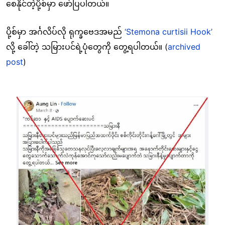
စေနိုင်တဲ့ပို့စ်မှာ ဖော်ပြပါတယ်။
ပို့စ်မှာ အင်္ဂလိပ်လို ရုက္ခဗေဒအမည်
‘Stemona curtisii Hook’
လို့ ခေါ်တဲ့ သမြားပင်ရဲ့ပုံတွေကို တွေ့ရပါတယ်။ (
archived
post
)
Image