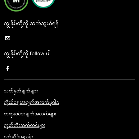
ကျွန်ုပ်တို့ကို ဆက်သွယ်ရန်
ကျွန်ုပ်တို့ကို follow ပါ
သတ်မှတ်ချက်များ
ကိုယ်ရေးအချက်အလက်မူဝါဒ
တရားဝင်အချက်အလက်များ
ကွတ်ကီးဆက်တင်များ
ဝဘ်ဆိုဒ်အညွှန်း