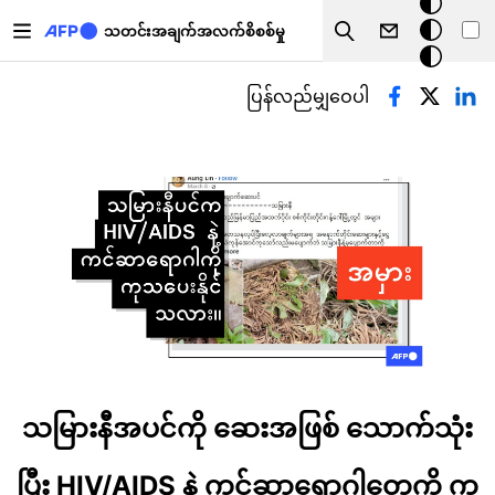
အ
အဓိကအကြောင်းအရာသို့ သွားမည်
မှောင်
သတင်းအချက်အလက်စိစစ်မှု
Search
မုဒ်
Primary tabs
ပြန်လည်မျှဝေပါ
သမြားနီအပင်ကို ဆေးအဖြစ် သောက်သုံး
ပြီး HIV/AIDS နဲ့ ကင်ဆာရောဂါတွေကို ကု