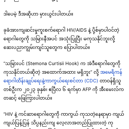
ဒါပေမဲ့ ဒီအဆိုဟာ မှားယွင်းပါတယ်။
ခုခံအားကျဆင်းမှုကူးစက်ရောဂါ HIV/AIDS နဲ့ ပို့စ်မှာပါဝင်တဲ့
ရောဂါတွေကို သမြားနီအပင် အသုံးပြုပြီး မကုသနိုင်ဘူးလို့
ဆေးပညာကျွမ်းကျင်သူတွေက ပြောပါတယ်။
“သမြားပင် (Stemona Curtisii Hook) က အဲဒီရောဂါတွေကို
ကုသနိုင်တယ်ဆိုတဲ့ အထောက်အထား မရှိဘူး” လို့
အမေရိကန်
ရောဂါထိန်းချုပ်ရေးနဲ့ကာကွယ်ရေးစင်တာ (CDC)
တာဝန်ရှိသူ
တစ်ဦးက ၂၀၂၃ ခုနှစ်၊ ဧပြီလ ၆ ရက်မှာ AFP ကို အီးမေးလ်က
တဆင့် ဖြေကြားပါတယ်။
“HIV နဲ့ ကင်ဆာရောဂါတွေကို ကာကွယ် ကုသတဲ့နေရာမှာ ကျယ်
ကျယ်ပြန့်ပြန် သိပ္ပနည်းကျ လေ့လာအတည်ပြုထားတဲ့ ကု