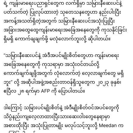
ရဲ့ ကျန်းမာရေးပညာရှင်တွေက လက်ရှိမှာ သမြားနီဆေးပင်နဲ့
ပတ်သက်တဲ့ ပြုလုပ်ထားတဲ့ သုတေသနတွေဟာ နည်းပါးပြီး
အကန့်အသတ်ရှိတဲ့အတွက် သမြားနီဆေးပင်အသုံးပြုပြီး
အခြားအထွေထွေကျန်းမာရေးအခြေအနေတွေကို ကုသနိုင်ခြင်း
ရှိမရှိ ကောက်ချချက်ဖို့ မလုံလောက်ဘူးလို့ ဆိုပါတယ်။
“သမြားနီဆေးပင်နဲ့ အဲဒီအပင်မျိုးစိတ်တွေဟာ ကျန်းမာရေး
အခြေအနေတွေကို ကုသရာမှာ အသုံးဝင်တယ်လို့
ကောက်ချက်ချဖို့အတွက် လုံလောက်တဲ့ လေ့လာချက်တွေ မရှိ
ဘူး” လို့ အဆိုပါအဖွဲ့အစည်းတာဝန်ရှိသူတွေက ၂၀၂၃ ခုနှစ်၊
ဧပြီလ ၂၈ ရက်မှာ AFP ကို ပြောပါတယ်။
ဒါကြောင့် သမြားပင်မျိုးစိတ်နဲ့ အဲဒီမျိုးစိတ်ဝင်အပင်တွေကို
သိပ္ပံနည်းကျလေ့လာထားပြီးသားဆေးဝါးတွေနေရာမှာ
အစားထိုးပြီး အသုံးပြုတာမျိုး မလုပ်သင့်ဘူးလို့ Meedan က