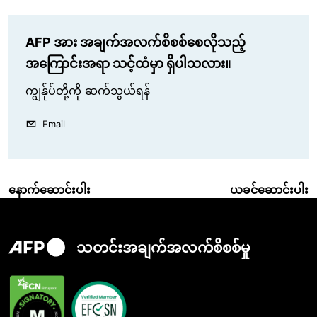
AFP အား အချက်အလက်စိစစ်စေလိုသည့်
အကြောင်းအရာ သင့်ထံမှာ ရှိပါသလား။
ကျွန်ုပ်တို့ကို ဆက်သွယ်ရန်
Email
နောက်ဆောင်းပါး
ယခင်ဆောင်းပါး
သတင်းအချက်အလက်စိစစ်မှု