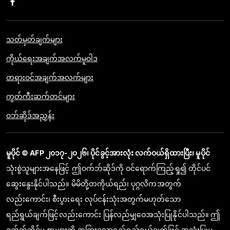
သတ်မှတ်ချက်များ
ကိုယ်ရေးအချက်အလက်မူဝါဒ
တရားဝင်အချက်အလက်များ
ကွတ်ကီးဆက်တင်များ
ဝဘ်ဆိုဒ်အညွှန်း
မူပိုင် © AFP ၂၀၁၇-၂၀၂၆၊ ပိုင်ခွင့်အားလုံး လက်ဝယ်ရှိထားပြီး၊ မူပိုင်
သုံးစွဲသူများအနေဖြင့် ဤဝက်ဘ်ဆိုဒ်ကို ဝင်ရောက်ကြည့်ရှု၍ တိုင်ပင်
ဆွေးနွေးနိုင်ပါသည်။ မိမိတို့တကိုယ်ရည်၊ ပုဂ္ဂလိကအတွက်
လည်းကောင်း၊ စီးပွားရေး လုပ်ငန်းသုံးအတွက်မဟုတ်သော
ရည်ရွယ်ချက်ဖြင့်လည်းကောင်း ပြန်လည်မျှဝေအသုံးပြုနိုင်ပါသည်။ ဤ
ဝက်ဘ်ဆိုဒ်မှ စာများကို အခြားသောရည်ရည်ရွယ်ချက်ဖြင့် အသုံးပြုမှု