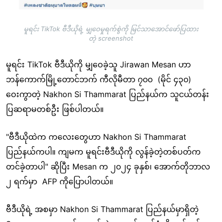
မူရင်း TikTok ဗီဒီယိုရဲ့ မျှဝေမှုရက်စွဲကို မြင်သာအောင်ဖော်ပြထား
တဲ့ screenshot
မူရင်း TikTok ဗီဒီယိုကို မျှဝေခဲ့သူ Jirawan Mesan ဟာ
ဘန်ကောက်မြို့တောင်ဘက် ကီလိုမီတာ ၇၀၀ (မိုင် ၄၃၀)
ဝေးကွာတဲ့ Nakhon Si Thammarat ပြည်နယ်က သူငယ်တန်း
ပြဆရာမတစ်ဦး ဖြစ်ပါတယ်။
"ဗီဒီယိုထဲက ကလေးတွေဟာ Nakhon Si Thammarat
ပြည်နယ်ကပါ။ ကျမက မူရင်းဗီဒီယိုကို လွန်ခဲ့တဲ့တစ်ပတ်က
တင်ခဲ့တာပါ" ဆိုပြီး Mesan က ၂၀၂၄ ခုနှစ်၊ အောက်တိုဘာလ
၂ ရက်မှာ AFP ကိုပြောပါတယ်။
ဗီဒီယိုရဲ့ အစမှာ Nakhon Si Thammarat ပြည်နယ်မှာရှိတဲ့