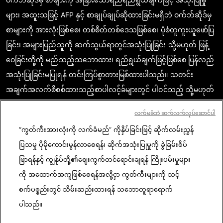
များ၊ အထူးသဖြင့် AFP နှင့် စာချုပ်ချုပ်ဆိုထားခြင်းမရှိဘဲ ဝက်ဘ်ဆိုဒ်မှ
စာများကို အားလုံးဖြစ်စေ၊ တစ်စိတ်တစ်ဒေသဖြစ်စေ၊ ပုံစံတူကူးယူဖော်ပြ
ခြင်း၊ အများပြည်သူကို ဆက်သွယ်ရာတွင်အသုံးပြုခြင်း သို့မဟုတ် ဖြန့်
ဝေခြင်းတို့ကို မည်သည့်သဘောထား၊ ရည်ရွယ်ချက်ဖြင့်ဖြစ်စေ ပြန်လည်
အသုံးပြုခြင်းမပြုရန် တင်းကြပ်စွာတားမြစ်ထားပါသည်။ သတင်း
အချက်အလက်စိစစ်ထားသည့်စာပါလင့်ခ်များတွင် ပါဝင်သည့် သို့မဟုတ်
ဖော်ပြထားသည့် အကြောင်းအရာသည် သက်ဆိုင်သော သတင်း
လက်မခံဘဲ ဆက်လက်လုပ်ဆောင်ပါ
အချက်အလက်များကို အတည်ပြုရာတွင် စာဖတ်သူတို့ မှန်ကန်စွာ
“ကွတ်ကီးအားလုံးကို လက်ခံမည်” ကိုနှိပ်ခြင်းဖြင့် ဆိုက်လမ်းညွှန်
နားလည်စေရန်အလို့ငှာ လိုအပ်သည့် အတိုင်းအတာပမာဏအအလျောက်
ပြသမှု ပိုမိုကောင်းမွန်လာစေရန်၊ ဆိုက်အသုံးပြုမှုကို ခွဲခြမ်းစိပ်
ရယူဖော်ပြထားခြင်းဖြစ်ပါသည်။ AFP အနေဖြင့် ဤသို့သောတတိယအဖွဲ့
ဖြာရန်နှင့် ကျွန်ုပ်တို့၏ဈေးကွက်တင်ရောင်းချရန် ကြိုးပမ်းမှုများ
အစည်း (third party) ၏ စာ၊ အကြောင်းအရာများနှင့်ပတ်သက်၍ မူပိုင်
ကို အထောက်အကူဖြစ်စေရန်အလို့ငှာ ကွတ်ကီးများကို သင့်
ခွင့်ရှိသူ သို့မဟုတ် မူရင်းတင်သူများထံမှ မည်သည့်ပိုင်ခွင့်မှ ရယူထားခြင်း
စက်ပစ္စည်းတွင် သိမ်းဆည်းထားရန် သဘောတူရာရောက်
မရှိပါ။ ဤသို့ဆောင်ရွက်သည့်အတွက် မည်သို့သော တာဝန်မှရှိမည်
ပါသည်။
မဟုတ်ပါ။ AFP နှင့် AFP ၏ တံဆိပ်လိုဂိုမှာ မှတ်ပုံတင်ပြီးဖြစ်ကာ AFP ၏