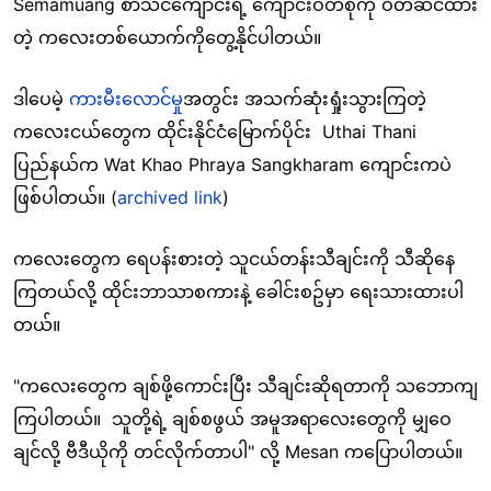
Semamuang စာသင်ကျောင်းရဲ့ ကျောင်းဝတ်စုံကို ဝတ်ဆင်ထား
တဲ့ ကလေးတစ်ယောက်ကိုတွေ့နိုင်ပါတယ်။
ဒါပေမဲ့
ကားမီးလောင်မှု
အတွင်း အသက်ဆုံးရှုံးသွားကြတဲ့
ကလေးငယ်တွေက ထိုင်းနိုင်ငံမြောက်ပိုင်း Uthai Thani
ပြည်နယ်က Wat Khao Phraya Sangkharam ကျောင်းကပဲ
ဖြစ်ပါတယ်။ (
archived link
)
ကလေးတွေက ရေပန်းစားတဲ့ သူငယ်တန်းသီချင်းကို သီဆိုနေ
ကြတယ်လို့ ထိုင်းဘာသာစကားနဲ့ ခေါင်းစဥ်မှာ ရေးသားထားပါ
တယ်။
"ကလေးတွေက ချစ်ဖို့ကောင်းပြီး သီချင်းဆိုရတာကို သဘောကျ
ကြပါတယ်။ သူတို့ရဲ့ ချစ်စဖွယ် အမူအရာလေးတွေကို မျှဝေ
ချင်လို့ ဗီဒီယိုကို တင်လိုက်တာပါ" လို့ Mesan ကပြောပါတယ်။