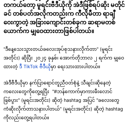
တကယ်တော့ မူရင်းဗီဒီယိုကို အဲဒီဖြစ်ရပ်ဆိုး မတိုင်
ခင် တစ်ပတ်အလိုကတည်းက ကီလိုမီတာ ရာချီ
ဝေးကွာတဲ့ အခြားကျောင်းတစ်ခုက ဆရာမတစ်
ယောက်က မျှဝေထားတာဖြစ်ပါတယ်။
"ဒီနေ့သေးသွားတယ်ခလေးအုပ်စုသနားလိုက်တာ" (မူရင်း
အတိုင်း) ဆိုပြီး ၂၀၂၄ ခုနှစ်၊ အောက်တိုဘာလ ၂ ရက်က မျှဝေ
ထားတဲ့
ဒီ TikTok ဗီဒီယို
မှာ ရေးသားထားပါတယ်။
အဲဒီဗီဒီယိုမှာ နက်ပြာရောင်တူညီဝတ်စုံနဲ့ သီချင်းဆိုနေတဲ့
ကလေးတွေကိုတွေ့ရပြီး "#ဘန်ကောက်မှာကားမီးလောင်
ဖြစ်ပွား" (မူရင်းအတိုင်း) ဆိုတဲ့ hashtag အပြင် "ခလေးတွေ
ကံဆိုးလိုက်တာသနားပါတယ်" (မူရင်းအတိုင်း) ဆိုတဲ့ hashtag
ကိုလည်းတွေ့ရပါတယ်။