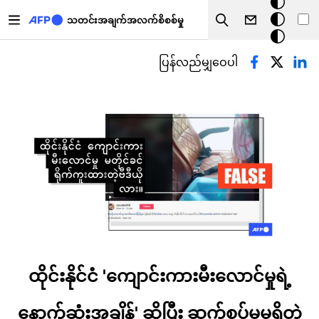
အ
အဓိကအကြောင်းအရာသို့ သွားမည်
မှောင်
သတင်းအချက်အလက်စိစစ်မှု
Search
မုဒ်
Primary tabs
ပြန်လည်မျှဝေပါ
ထိုင်းနိုင်ငံ 'ကျောင်းကားမီးလောင်မှုရဲ့
နောက်ဆုံးအချိန်' ဆိုပြီး ဆက်စပ်မှုမရှိတဲ့