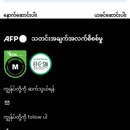
နောက်ဆောင်းပါး
ယခင်ဆောင်းပါး
သတင်းအချက်အလက်စိစစ်မှု
ကျွန်ုပ်တို့ကို ဆက်သွယ်ရန်
ကျွန်ုပ်တို့ကို follow ပါ