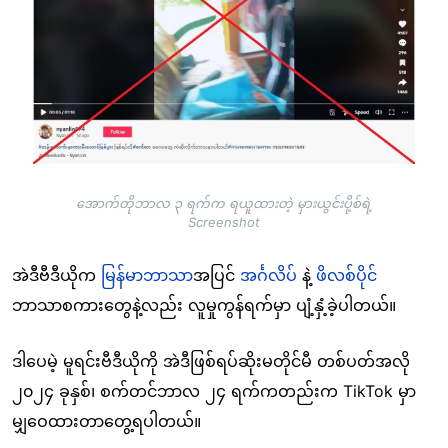
အောက်တိုဘာလ ၃ ရက်က ရယူထားတဲ့ မှားယွင်းပို့စ်ရဲ့
Screenshot
အဲဒီဗီဒီယိုက
မြန်မာဘာသာ
အပြင်
အင်္ဂလိပ်
နဲ့
ဖိလစ်ပိုင်
ဘာသာစကားတွေနဲ့လည်း လူမှုကွန်ရက်မှာ ပျံ့နှံ့ခဲ့ပါတယ်။
ဒါပေမဲ့ မူရင်းဗီဒီယိုကို အဲဒီဖြစ်ရပ်ဆိုးမတိုင်မီ တစ်ပတ်အလို
၂၀၂၄ ခုနှစ်၊ စက်တင်ဘာလ ၂၄ ရက်ကတည်းက TikTok မှာ
မျှဝေထားတာတွေ့ရပါတယ်။