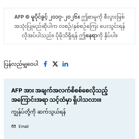
AFP © မူပိုင်ခွင့် ၂၀၁၇-၂၀၂၆။
ဤစာမူကို စီးပွားဖြစ်
အသုံးပြုမည်ဆိုပါက လစဉ်/နှစ်စဉ်ကြေး ပေးသွင်းရန်
လိုအပ်ပါသည်။ ပိုမိုသိရှိရန် ဤ
နေရာ
ကို နှိပ်ပါ။
ပြန်လည်မျှဝေပါ
AFP အား အချက်အလက်စိစစ်စေလိုသည့်
အကြောင်းအရာ သင့်ထံမှာ ရှိပါသလား။
ကျွန်ုပ်တို့ကို ဆက်သွယ်ရန်
Email