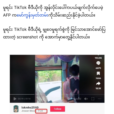
မူရင်း TikTok ဗီဒီယိုကို အွန်လိုင်းပေါ်ကပယ်ဖျက်လိုက်ပေမဲ့
AFP က
မော်ကွန်းမှတ်တမ်း
ကိုသိမ်းဆည်းနိုင်ခဲ့ပါတယ်။
မူရင်း TikTok ဗီဒီယိုရဲ့ မျှဝေမှုရက်စွဲကို မြင်သာအောင်ဖော်ပြ
ထားတဲ့ screenshot ကို အောက်မှာတွေ့နိုင်ပါတယ်။
Image