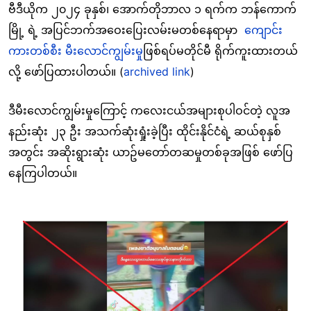
ဗီဒီယိုက ၂၀၂၄ ခုနှစ်၊ အောက်တိုဘာလ ၁ ရက်က ဘန်ကောက်
မြို့ ရဲ့ အပြင်ဘက်အဝေးပြေးလမ်းမတစ်နေရာမှာ
ကျောင်း
ကားတစ်စီး မီးလောင်ကျွမ်းမှု
ဖြစ်ရပ်မတိုင်မီ ရိုက်ကူးထားတယ်
လို့ ဖော်ပြထားပါတယ်။ (
archived link
)
ဒီမီးလောင်ကျွမ်းမှုကြောင့် ကလေးငယ်အများစုပါဝင်တဲ့ လူအ
နည်းဆုံး ၂၃ ဦး အသက်ဆုံးရှုံးခဲ့ပြီး ထိုင်းနိုင်ငံရဲ့ ဆယ်စုနှစ်
အတွင်း အဆိုးရွားဆုံး ယာဥ်မတော်တဆမှုတစ်ခုအဖြစ် ဖော်ပြ
နေကြပါတယ်။
Image