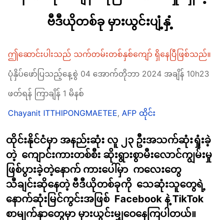
ဗီဒီယိုတစ်ခု မှားယွင်းပျံ့နှံ့
ဤဆောင်းပါးသည် သက်တမ်းတစ်နှစ်ကျော် ရှိနေပြီဖြစ်သည်။
ပုံနှိပ်ဖော်ပြသည့်နေ့စွဲ 04 အောက်တိုဘာ 2024 အချိန် 10h23
ဖတ်ရန် ကြာချိန် 1 မိနစ်
Chayanit ITTHIPONGMAETEE
,
AFP ထိုင်း
ထိုင်းနိုင်ငံမှာ အနည်းဆုံး လူ ၂၃ ဦးအသက်ဆုံးရှုံးခဲ့
တဲ့ ကျောင်းကားတစ်စီး ဆိုးရွားစွာမီးလောင်ကျွမ်းမှု
ဖြစ်ပွားခဲ့တဲ့နောက် ကားပေါ်မှာ ကလေးတွေ
သီချင်းဆိုနေတဲ့ ဗီဒီယိုတစ်ခုကို သေဆုံးသူတွေရဲ့
နောက်ဆုံးမြင်ကွင်းအဖြစ် Facebook နဲ့ TikTok
စာမျက်နှာတွေမှာ မှားယွင်းမျှဝေနေကြပါတယ်။