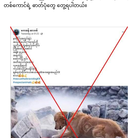
တစ်ကောင်ရဲ့ ဓာတ်ပုံတွေ တွေ့ရပါတယ်။
Image