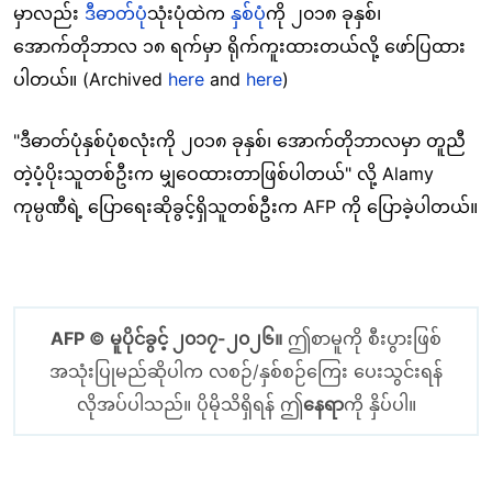
မှာလည်း
ဒီဓာတ်ပုံ
သုံးပုံထဲက
နှစ်ပုံ
ကို ၂၀၁၈ ခုနှစ်၊
အောက်တိုဘာလ ၁၈ ရက်မှာ ရိုက်ကူးထားတယ်လို့ ဖော်ပြထား
ပါတယ်။ (Archived
here
and
here
)
"ဒီဓာတ်ပုံနှစ်ပုံစလုံးကို ၂၀၁၈ ခုနှစ်၊ အောက်တိုဘာလမှာ တူညီ
တဲ့ပံ့ပိုးသူတစ်ဦးက မျှဝေထားတာဖြစ်ပါတယ်" လို့ Alamy
ကုမ္ပဏီရဲ့ ပြောရေးဆိုခွင့်ရှိသူတစ်ဦးက AFP ကို ပြောခဲ့ပါတယ်။
AFP © မူပိုင်ခွင့် ၂၀၁၇-၂၀၂၆။
ဤစာမူကို စီးပွားဖြစ်
အသုံးပြုမည်ဆိုပါက လစဉ်/နှစ်စဉ်ကြေး ပေးသွင်းရန်
လိုအပ်ပါသည်။ ပိုမိုသိရှိရန် ဤ
နေရာ
ကို နှိပ်ပါ။