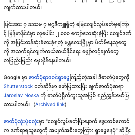
ကျက်ထားပါတယ်။
ပြင်းအား ၇ ဒဿမ ၇ မဂ္ဂနီကျူရှိတဲ့ မြေငလျင်လှုပ်ခတ်မှုကြော
င့် မြန်မာနိုင်ငံမှာ လူပေါင်း ၂,၀၀၀ ကျော်သေဆုံးခဲ့ပြီး ငလျင်ဒဏ်
ကို အပြင်းထန်ဆုံးခံစားခဲ့ရတဲ့ မန္တလေးမြို့မှာ ပိတ်မိနေသူတွေ
ကို အသက်ရှင်လျက်ကယ်ဆယ်နိုင်ရေး မျှော်လင့်ချက်တွေ
တဖြည်းဖြည်း မှေးမှိန်နေပါတယ်။
Google မှာ
ဓာတ်ပုံရာဇဝင်ရှာဖွေ
ကြည့်တဲ့အခါ ဒီဓာတ်ပုံတွေကို
Shutterstock
ဝဘ်ဆိုဒ်မှာ ဖော်ပြထားပြီး ချက်ဓာတ်ပုံဆရာ
Jaroslav Noska
ကို ဓာတ်ပုံရိုက်ကူးသူအဖြစ် ရည်ညွှန်းဖော်ပြ
ထားပါတယ်။ (
Archived link
)
ဓာတ်ပုံသုံးပုံစလုံး
မှာ "ငလျင်လှုပ်ခတ်ပြီးနောက် ခွေးတစ်ကောင်
က ဒဏ်ရာရသူတွေကို အပျက်အစီးတွေကြား ရှာဖွေနေပုံ" ဆိုပြီး