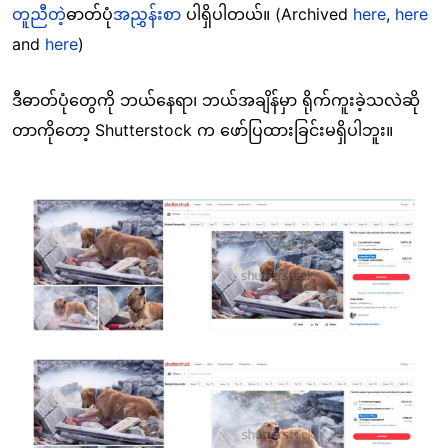
တူညီတဲ့
ဓာတ်ပုံ
အညွှန်းစာ
ပါရှိပါတယ်။ (Archived
here
,
here
and
here
)
ဒီဓာတ်ပုံတွေကို ဘယ်နေရာ၊ ဘယ်အချိန်မှာ ရိုက်ကူးခဲ့သလဲဆို
တာကိုတော့ Shutterstock က ဖော်ပြထားခြင်းမရှိပါဘူး။
Image
Image