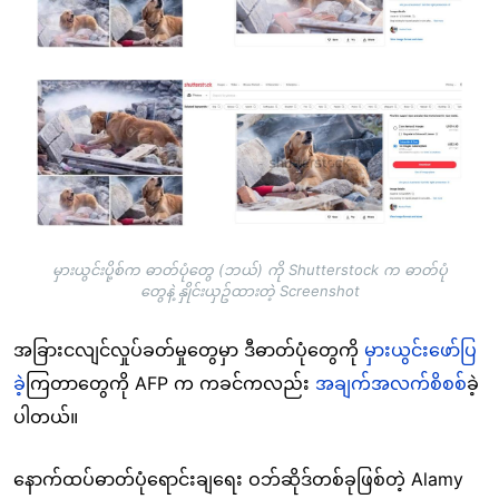
Image
မှားယွင်းပို့စ်က ဓာတ်ပုံတွေ (ဘယ်) ကို Shutterstock က ဓာတ်ပုံ
တွေနဲ့ နှိုင်းယှဥ်ထားတဲ့ Screenshot
အခြားငလျင်လှုပ်ခတ်မှုတွေမှာ ဒီဓာတ်ပုံတွေကို
မှားယွင်းဖော်ပြ
ခဲ့
ကြတာတွေကို AFP က ကခင်ကလည်း
အချက်အလက်စိစစ်
ခဲ့
ပါတယ်။
နောက်ထပ်ဓာတ်ပုံရောင်းချရေး ဝဘ်ဆိုဒ်တစ်ခုဖြစ်တဲ့ Alamy