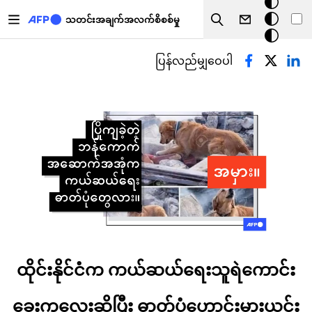
အ
အဓိကအကြောင်းအရာသို့ သွားမည်
မှောင်
သတင်းအချက်အလက်စိစစ်မှု
Search
မုဒ်
Primary tabs
ပြန်လည်မျှဝေပါ
ထိုင်းနိုင်ငံက ကယ်ဆယ်ရေးသူရဲကောင်း
ခွေးကလေးဆိုပြီး ဓာတ်ပုံဟောင်းမှားယွင်း