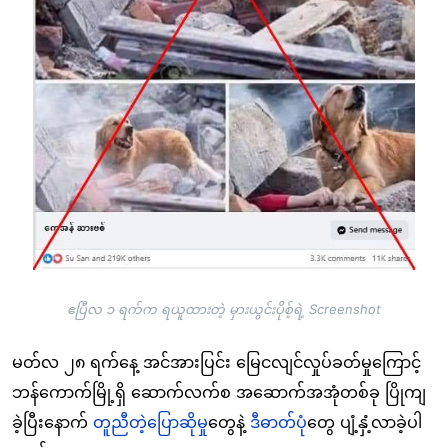
ဧပြီလ ၁ ရက်က ရယူထားတဲ့ မှားယွင်းပိုစ့်ရဲ့ Screenshot
မတ်လ ၂၈ ရက်နေ့ အင်အားပြင်း မြေငလျင်လှုပ်ခတ်မှုကြောင့်
ဘန်ကောက်မြို့ရှိ ဆောက်လက်စ အဆောက်အအုံတစ်ခု ပြိုကျ
ခဲ့ပြီးနောက်
တူညီတဲ့ပြောဆိုမှု
တွေနဲ့
ဒီဓာတ်ပုံ
တွေ ပျံ့နှံ့လာခဲ့ပါ