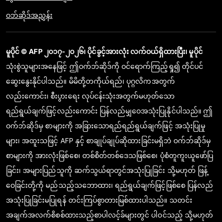
ဝဘ်ဆိုဒ်အညွှန်း
မူပိုင် © AFP ၂၀၁၇-၂၀၂၆၊ ပိုင်ခွင့်အားလုံး လက်ဝယ်ရှိထားပြီး၊ မူပိုင်
သုံးစွဲသူများအနေဖြင့် ဤဝက်ဘ်ဆိုဒ်ကို ဝင်ရောက်ကြည့်ရှု၍ တိုင်ပင်
ဆွေးနွေးနိုင်ပါသည်။ မိမိတို့တကိုယ်ရည်၊ ပုဂ္ဂလိကအတွက်
လည်းကောင်း၊ စီးပွားရေး လုပ်ငန်းသုံးအတွက်မဟုတ်သော
ရည်ရွယ်ချက်ဖြင့်လည်းကောင်း ပြန်လည်မျှဝေအသုံးပြုနိုင်ပါသည်။ ဤ
ဝက်ဘ်ဆိုဒ်မှ စာများကို အခြားသောရည်ရည်ရွယ်ချက်ဖြင့် အသုံးပြုမှု
များ၊ အထူးသဖြင့် AFP နှင့် စာချုပ်ချုပ်ဆိုထားခြင်းမရှိဘဲ ဝက်ဘ်ဆိုဒ်မှ
စာများကို အားလုံးဖြစ်စေ၊ တစ်စိတ်တစ်ဒေသဖြစ်စေ၊ ပုံစံတူကူးယူဖော်ပြ
ခြင်း၊ အများပြည်သူကို ဆက်သွယ်ရာတွင်အသုံးပြုခြင်း သို့မဟုတ် ဖြန့်
ဝေခြင်းတို့ကို မည်သည့်သဘောထား၊ ရည်ရွယ်ချက်ဖြင့်ဖြစ်စေ ပြန်လည်
အသုံးပြုခြင်းမပြုရန် တင်းကြပ်စွာတားမြစ်ထားပါသည်။ သတင်း
အချက်အလက်စိစစ်ထားသည့်စာပါလင့်ခ်များတွင် ပါဝင်သည့် သို့မဟုတ်