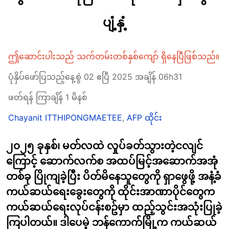
ပျံ့နှံ့
ဤဆောင်းပါးသည် သက်တမ်းတစ်နှစ်ကျော် ရှိနေပြီဖြစ်သည်။
ပုံနှိပ်ဖော်ပြသည့်နေ့စွဲ 02 ဧပြီ 2025 အချိန် 06h31
ဖတ်ရန် ကြာချိန် 1 မိနစ်
Chayanit ITTHIPONGMAETEE
,
AFP ထိုင်း
၂၀၂၅ ခုနှစ်၊ မတ်လထဲ လှုပ်ခတ်သွားတဲ့ငလျင်
ကြောင့် ဆောက်လက်စ အထပ်မြင့်အဆောက်အအုံ
တစ်ခု ပြိုကျခဲ့ပြီး ပိတ်မိနေသူတွေကို ရှာဖွေဖို့ အနံ့ခံ
ကယ်ဆယ်ရေးခွေးတွေကို ထိုင်းအာဏာပိုင်တွေက
ကယ်ဆယ်ရေးလုပ်ငန်းစဥ်မှာ ထည့်သွင်းအသုံးပြုခဲ့
ကြပါတယ်။ ဒါပေမဲ့ ဘန်ကောက်မြို့က ကယ်ဆယ်