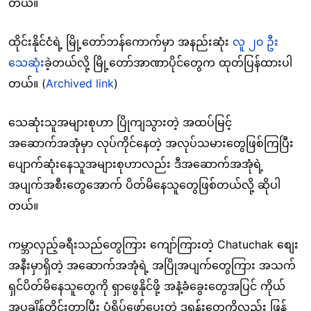
တယ်။
ထိုင်းနိုင်ငံရဲ့ မြို့တော်ဘန်ကောက်မှာ အနည်းဆုံး
လူ ၂၀ ဦး
သေဆုံး
ခဲ့တယ်လို့ မြို့တော်အာဏာပိုင်တွေက ထုတ်ပြန်ထားပါ
တယ်။ (
Archived link
)
သေဆုံးသူအများစုဟာ ပြိုကျသွားတဲ့ အထပ်မြင့်
အဆောက်အအုံမှာ လုပ်ကိုင်နေတဲ့ အလုပ်သမားတွေဖြစ်ကြပြီး
ပျောက်ဆုံးနေသူအများစုဟာလည်း ဒီအဆောက်အအုံရဲ့
အပျက်အစီးတွေအောက် ပိတ်မိနေသူတွေဖြစ်တယ်လို့ ဆိုပါ
တယ်။
ကမ္ဘာလှည့်ခရီးသည်တွေကြား ကျော်ကြားတဲ့ Chatuchak စျေး
အနီးမှာရှိတဲ့ အဆောက်အအုံရဲ့ အပြိုအပျက်တွေကြား အသက်
ရှင်ပိတ်မိနေသူတွေကို ရှာဖွေနိုင်ဖို့ အနံ့ခံခွေးတွေအပြင် ကိုယ်
အပူချိန်တိုင်းတာပြီး ပုံရိပ်ဖော်ပေးတဲ့ ဒရုန်းတွေကိုလည်း ဖြန့်