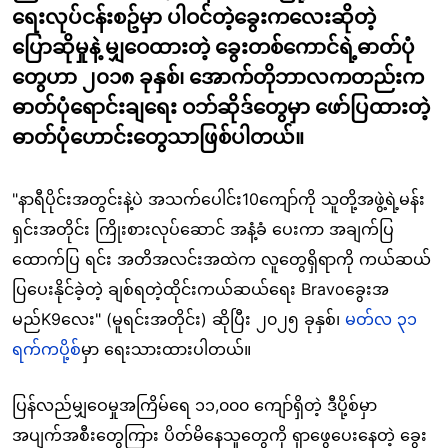
ရေးလုပ်ငန်းစဥ်မှာ ပါဝင်တဲ့ခွေးကလေးဆိုတဲ့
ပြောဆိုမှုနဲ့ မျှဝေထားတဲ့ ခွေးတစ်ကောင်ရဲ့ဓာတ်ပုံ
တွေဟာ ၂၀၁၈ ခုနှစ်၊ အောက်တိုဘာလကတည်းက
ဓာတ်ပုံရောင်းချရေး ဝဘ်ဆိုဒ်တွေမှာ ဖော်ပြထားတဲ့
ဓာတ်ပုံဟောင်းတွေသာဖြစ်ပါတယ်။
"နာရီပိုင်းအတွင်းနဲ့ပဲ အသက်ပေါင်း10ကျော်ကို သူတို့အဖွဲ့ရဲ့မန်း
ရှင်းအတိုင်း ကြိုးစားလုပ်ဆောင် အနံ့ခံ ပေးကာ အချက်ပြ
ထောက်ပြ ရင်း အတိအလင်းအထဲက လူတွေရှိရာကို ကယ်ဆယ်
ပြပေးနိုင်ခဲ့တဲ့ ချစ်ရတဲ့ထိုင်းကယ်ဆယ်ရေး Bravoခွေးအ
မည်K9လေး" (မူရင်းအတိုင်း) ဆိုပြီး ၂၀၂၅ ခုနှစ်၊
မတ်လ ၃၁
ရက်ကပို့စ်
မှာ ရေးသားထားပါတယ်။
ပြန်လည်မျှဝေမှုအကြိမ်ရေ ၁၁,၀၀၀ ကျော်ရှိတဲ့ ဒီပို့စ်မှာ
အပျက်အစီးတွေကြား ပိတ်မိနေသူတွေကို ရှာဖွေပေးနေတဲ့ ခွေး