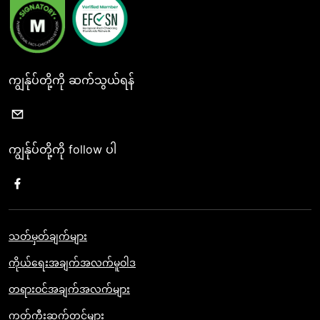
ကျွန်ုပ်တို့ကို ဆက်သွယ်ရန်
ကျွန်ုပ်တို့ကို follow ပါ
သတ်မှတ်ချက်များ
ကိုယ်ရေးအချက်အလက်မူဝါဒ
တရားဝင်အချက်အလက်များ
ကွတ်ကီးဆက်တင်များ