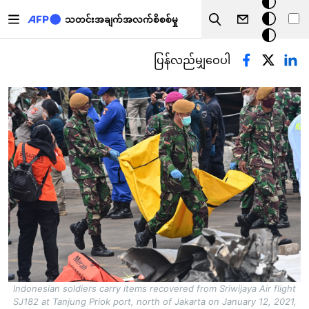
အ
အဓိကအကြောင်းအရာသို့ သွားမည်
မှောင်
သတင်းအချက်အလက်စိစစ်မှု
Search
မုဒ်
Primary tabs
ပြန်လည်မျှဝေပါ
Indonesian soldiers carry items recovered from Sriwijaya Air flight
SJ182 at Tanjung Priok port, north of Jakarta on January 12, 2021,