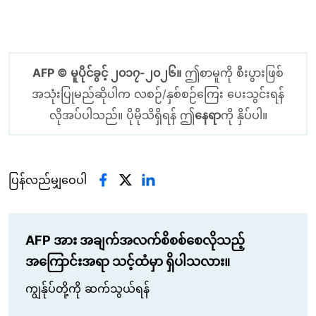
AFP © မူပိုင်ခွင့် ၂၀၁၇-၂၀၂၆။
ဤစာမူကို စီးပွားဖြစ်
အသုံးပြုမည်ဆိုပါက လစဉ်/နှစ်စဉ်ကြေး ပေးသွင်းရန်
လိုအပ်ပါသည်။ ပိုမိုသိရှိရန် ဤ
နေရာ
ကို နှိပ်ပါ။
ပြန်လည်မျှဝေပါ
AFP အား အချက်အလက်စိစစ်စေလိုသည့်
အကြောင်းအရာ သင့်ထံမှာ ရှိပါသလား။
ကျွန်ုပ်တို့ကို ဆက်သွယ်ရန်