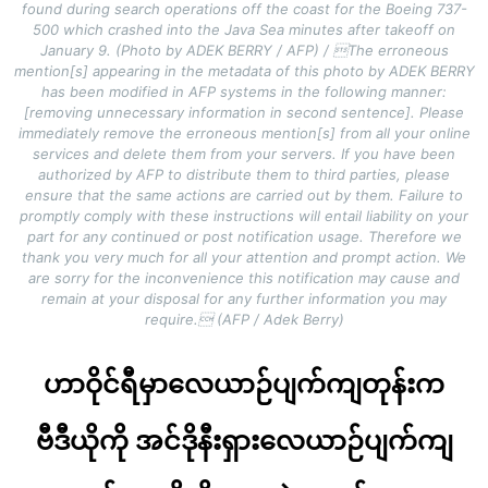
found during search operations off the coast for the Boeing 737-
500 which crashed into the Java Sea minutes after takeoff on
January 9. (Photo by ADEK BERRY / AFP) / The erroneous
mention[s] appearing in the metadata of this photo by ADEK BERRY
has been modified in AFP systems in the following manner:
[removing unnecessary information in second sentence]. Please
immediately remove the erroneous mention[s] from all your online
services and delete them from your servers. If you have been
authorized by AFP to distribute them to third parties, please
ensure that the same actions are carried out by them. Failure to
promptly comply with these instructions will entail liability on your
part for any continued or post notification usage. Therefore we
thank you very much for all your attention and prompt action. We
are sorry for the inconvenience this notification may cause and
remain at your disposal for any further information you may
require. (AFP / Adek Berry)
ဟာဝိုင်ရီမှာလေယာဉ်ပျက်ကျတုန်းက
ဗီဒီယိုကို အင်ဒိုနီးရှားလေယာဉ်ပျက်ကျ