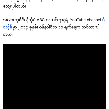
တွေ့ရပါတယ်။
အလားတူဗီဒီယိုကိုပဲ ABC သတင်းဌာနရဲ့ YouTube channel
ဒီ
လင့်ခ်
မှာ ၂၀၁၄ ခုနှစ်၊ ဇန်နဝါရီလ ၁၀ ရက်နေ့က တင်ထားပါ
တယ်။