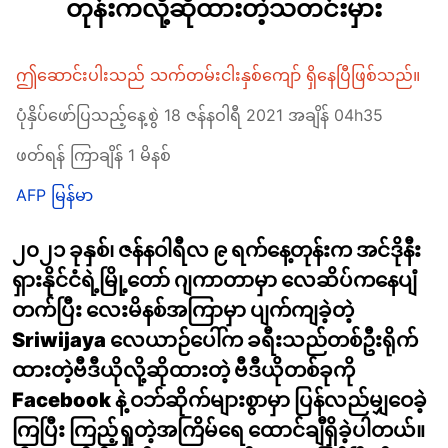
တုန်းကလို့ဆိုထားတဲ့သတင်းမှား
ဤဆောင်းပါးသည် သက်တမ်းငါးနှစ်ကျော် ရှိနေပြီဖြစ်သည်။
ပုံနှိပ်ဖော်ပြသည့်နေ့စွဲ 18 ဇန်နဝါရီ 2021 အချိန် 04h35
ဖတ်ရန် ကြာချိန် 1 မိနစ်
AFP မြန်မာ
၂၀၂၁ ခုနှစ်၊ ဇန်နဝါရီလ ၉ ရက်နေ့တုန်းက အင်ဒိုနီး
ရှားနိုင်ငံရဲ့မြို့တော် ဂျကာတာမှာ လေဆိပ်ကနေပျံ
တက်ပြီး လေးမိနစ်အကြာမှာ ပျက်ကျခဲ့တဲ့
Sriwijaya လေယာဉ်ပေါ်က ခရီးသည်တစ်ဦးရိုက်
ထားတဲ့ဗီဒီယိုလို့ဆိုထားတဲ့ ဗီဒီယိုတစ်ခုကို
Facebook နဲ့ ဝဘ်ဆိုက်များစွာမှာ ပြန်လည်မျှဝေခဲ့
ကြပြီး ကြည့်ရှုတဲ့အကြိမ်ရေ ထောင်ချီရှိခဲ့ပါတယ်။