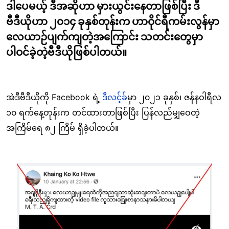
ဒါပေမယ့် ဒီအဆိုဟာ မှားယွင်းနေတာဖြစ်ပြီး ဒီ
ဗီဒီယိုဟာ ၂၀၁၄ ခုနှစ်တုန်းက ဟာဝိုင်ရီကမ်းလွန်မှာ
လေယာဉ်ပျက်ကျတဲ့အကြောင်း သတင်းတွေမှာ
ပါဝင်ခဲ့တဲ့ဗီဒီယိုဖြစ်ပါတယ်။
အဲဒီဗီဒီယိုကို Facebook ရဲ့
ဒီလင့်ခ်
မှာ ၂၀၂၁ ခုနှစ်၊ ဇန်နဝါရီလ
၁၀ ရက်နေ့တုန်းက တင်ထားတာဖြစ်ပြီး ပြန်လည်မျှဝေတဲ့
အကြိမ်ရေ ၈၂ ကြိမ် ရှိခဲ့ပါတယ်။
Image