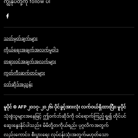
ကျွန်ုပ်တို့ကို follow ပါ
သတ်မှတ်ချက်များ
ကိုယ်ရေးအချက်အလက်မူဝါဒ
တရားဝင်အချက်အလက်များ
ကွတ်ကီးဆက်တင်များ
ဝဘ်ဆိုဒ်အညွှန်း
မူပိုင် © AFP ၂၀၁၇-၂၀၂၆၊ ပိုင်ခွင့်အားလုံး လက်ဝယ်ရှိထားပြီး၊ မူပိုင်
သုံးစွဲသူများအနေဖြင့် ဤဝက်ဘ်ဆိုဒ်ကို ဝင်ရောက်ကြည့်ရှု၍ တိုင်ပင်
ဆွေးနွေးနိုင်ပါသည်။ မိမိတို့တကိုယ်ရည်၊ ပုဂ္ဂလိကအတွက်
လည်းကောင်း၊ စီးပွားရေး လုပ်ငန်းသုံးအတွက်မဟုတ်သော