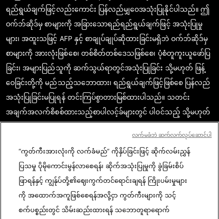
ရည်ရွယ်ချက်ဖြင့်လည်းကောင်း ပြန်လည်မျှဝေအသုံးပြုနိုင်ပါသည်။ ဤ
ဝက်ဘ်ဆိုဒ်မှ စာများကို အခြားသောရည်ရည်ရွယ်ချက်ဖြင့် အသုံးပြုမှု
များ၊ အထူးသဖြင့် AFP နှင့် စာချုပ်ချုပ်ဆိုထားခြင်းမရှိဘဲ ဝက်ဘ်ဆိုဒ်မှ
စာများကို အားလုံးဖြစ်စေ၊ တစ်စိတ်တစ်ဒေသဖြစ်စေ၊ ပုံစံတူကူးယူဖော်ပြ
ခြင်း၊ အများပြည်သူကို ဆက်သွယ်ရာတွင်အသုံးပြုခြင်း သို့မဟုတ် ဖြန့်
ဝေခြင်းတို့ကို မည်သည့်သဘောထား၊ ရည်ရွယ်ချက်ဖြင့်ဖြစ်စေ ပြန်လည်
အသုံးပြုခြင်းမပြုရန် တင်းကြပ်စွာတားမြစ်ထားပါသည်။ သတင်း
အချက်အလက်စိစစ်ထားသည့်စာပါလင့်ခ်များတွင် ပါဝင်သည့် သို့မဟုတ်
ဖော်ပြထားသည့် အကြောင်းအရာသည် သက်ဆိုင်သော သတင်း
လက်မခံဘဲ ဆက်လက်လုပ်ဆောင်ပါ
အချက်အလက်များကို အတည်ပြုရာတွင် စာဖတ်သူတို့ မှန်ကန်စွာ
“ကွတ်ကီးအားလုံးကို လက်ခံမည်” ကိုနှိပ်ခြင်းဖြင့် ဆိုက်လမ်းညွှန်
နားလည်စေရန်အလို့ငှာ လိုအပ်သည့် အတိုင်းအတာပမာဏအအလျောက်
ပြသမှု ပိုမိုကောင်းမွန်လာစေရန်၊ ဆိုက်အသုံးပြုမှုကို ခွဲခြမ်းစိပ်
ရယူဖော်ပြထားခြင်းဖြစ်ပါသည်။ AFP အနေဖြင့် ဤသို့သောတတိယအဖွဲ့
ဖြာရန်နှင့် ကျွန်ုပ်တို့၏ဈေးကွက်တင်ရောင်းချရန် ကြိုးပမ်းမှုများ
အစည်း (third party) ၏ စာ၊ အကြောင်းအရာများနှင့်ပတ်သက်၍ မူပိုင်
ကို အထောက်အကူဖြစ်စေရန်အလို့ငှာ ကွတ်ကီးများကို သင့်
ခွင့်ရှိသူ သို့မဟုတ် မူရင်းတင်သူများထံမှ မည်သည့်ပိုင်ခွင့်မှ ရယူထားခြင်း
စက်ပစ္စည်းတွင် သိမ်းဆည်းထားရန် သဘောတူရာရောက်
မရှိပါ။ ဤသို့ဆောင်ရွက်သည့်အတွက် မည်သို့သော တာဝန်မှရှိမည်