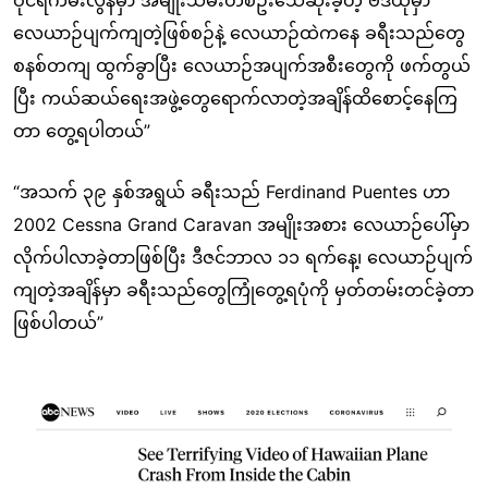
ဝိုင်ရီကမ်းလွန်မှာ အမျိုးသမီးတစ်ဦးသေဆုံးခဲ့တဲ့ ဗီဒီယိုမှာ
လေယာဉ်ပျက်ကျတဲ့ဖြစ်စဉ်နဲ့ လေယာဉ်ထဲကနေ ခရီးသည်တွေ
စနစ်တကျ ထွက်ခွာပြီး လေယာဉ်အပျက်အစီးတွေကို ဖက်တွယ်
ပြီး ကယ်ဆယ်ရေးအဖွဲ့တွေရောက်လာတဲ့အချိန်ထိစောင့်နေကြ
တာ တွေ့ရပါတယ်”
“အသက် ၃၉ နှစ်အရွယ် ခရီးသည် Ferdinand Puentes ဟာ
2002 Cessna Grand Caravan အမျိုးအစား လေယာဉ်ပေါ်မှာ
လိုက်ပါလာခဲ့တာဖြစ်ပြီး ဒီဇင်ဘာလ ၁၁ ရက်နေ့၊ လေယာဉ်ပျက်
ကျတဲ့အချိန်မှာ ခရီးသည်တွေကြုံတွေ့ရပုံကို မှတ်တမ်းတင်ခဲ့တာ
ဖြစ်ပါတယ်”
Image