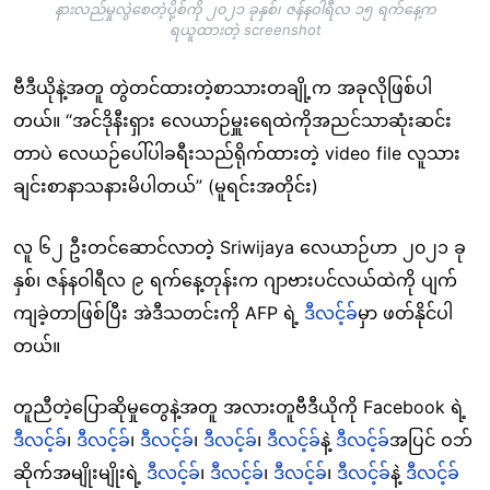
နားလည်မှုလွဲစေတဲ့ပို့စ်ကို ၂၀၂၁ ခုနှစ်၊ ဇန်နဝါရီလ ၁၅ ရက်နေ့က
ရယူထားတဲ့ screenshot
ဗီဒီယိုနဲ့အတူ တွဲတင်ထားတဲ့စာသားတချို့က အခုလိုဖြစ်ပါ
တယ်။ “အင်ဒိုနီးရှား လေယာဉ်မှူးရေထဲကိုအညင်သာဆုံးဆင်း
တာပဲ လေယဉ်ပေါ်ပါခရီးသည်ရိုက်ထားတဲ့ video file လူသား
ချင်းစာနာသနားမိပါတယ်” (မူရင်းအတိုင်း)
လူ ၆၂ ဦးတင်ဆောင်လာတဲ့ Sriwijaya လေယာဉ်ဟာ ၂၀၂၁ ခု
နှစ်၊ ဇန်နဝါရီလ ၉ ရက်နေ့တုန်းက ဂျာဗားပင်လယ်ထဲကို ပျက်
ကျခဲ့တာဖြစ်ပြီး အဲဒီသတင်းကို AFP ရဲ့
ဒီလင့်ခ်
မှာ ဖတ်နိုင်ပါ
တယ်။
တူညီတဲ့ပြောဆိုမှုတွေနဲ့အတူ အလားတူဗီဒီယိုကို Facebook ရဲ့
ဒီလင့်ခ်
၊
ဒီလင့်ခ်
၊
ဒီလင့်ခ်
၊
ဒီလင့်ခ်
၊
ဒီလင့်ခ်
နဲ့
ဒီလင့်ခ်
အပြင် ဝဘ်
ဆိုက်အမျိုးမျိုးရဲ့
ဒီလင့်ခ်
၊
ဒီလင့်ခ်
၊
ဒီလင့်ခ်
၊
ဒီလင့်ခ်
နဲ့
ဒီလင့်ခ်