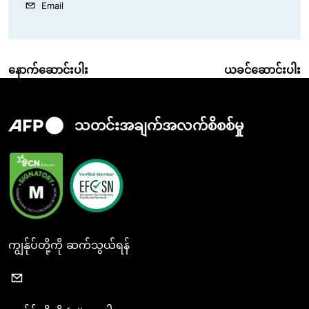
Email
နောက်ဆောင်းပါး
ယခင်ဆောင်းပါး
သတင်းအချက်အလက်စိစစ်မှု
ကျွန်ုပ်တို့ကို ဆက်သွယ်ရန်