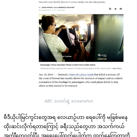
ABC သတင်းရဲ့ screenshot
ဗီဒီယိုပါမြင်ကွင်းတွေအရ လေယာဉ်ဟာ ရေပေါ်ကို မဖြစ်မနေ
ထိုးဆင်းလိုက်ရတာကြောင့် ခရီးသည်တွေဟာ အသက်ကယ်
အင်္ကျီတွေဝတ်ပြီး အရေးပေါ်ထွက်ပေါက်က ထွက်နေကြတာကို