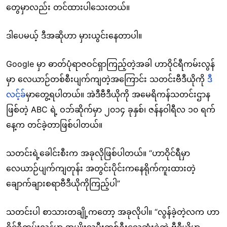
တွေမှာလည်း တင်ထားပါသေးတယ်။
ဒါပေမယ့် ဒီအဆိုဟာ မှားယွင်းနေတာပါ။
Google မှာ ဓာတ်ပုံရာဇဝင်ရှာကြည့်တဲ့အခါ ဟာဝိုင်ရီကမ်းလွန်
မှာ လေယာဉ်တစ်စီးပျက်ကျတဲ့အကြောင်း သတင်းဗီဒီယိုကို
ဒီ
လင့်ခ်
မှာတွေ့ရပါတယ်။ အဲဒီဗီဒီယိုကို အမေရိကန်သတင်းဌာန
ဖြစ်တဲ့ ABC ရဲ့ ဝဘ်ဆိုက်မှာ ၂၀၁၄ ခုနှစ်၊ ဇန်နဝါရီလ ၁၀ ရက်
နေ့က တင်ခဲ့တာဖြစ်ပါတယ်။
သတင်းရဲ့ခေါင်းစီးက အခုလိုဖြစ်ပါတယ်။ “ဟာဝိုင်ရီမှာ
လေယာဉ်ပျက်ကျတုန်း အတွင်းပိုင်းကနေရိုက်ကူးထားတဲ့
ချောက်ချားစရာဗီဒီယိုကိုကြည့်ပါ”
သတင်းပါ စာသားတချို့ကတော့ အခုလိုပါ။ “လွန်ခဲ့တဲ့လက ဟာ