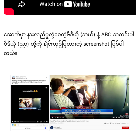
အောက်မှာ နားလည်မှုလွဲစေတဲ့ဗီဒီယို (ဘယ်) နဲ့ ABC သတင်းပါ
ဗီဒီယို (ညာ) တို့ကို နှိုင်းယှဉ်ပြထားတဲ့ screenshot ဖြစ်ပါ
တယ်။
Image