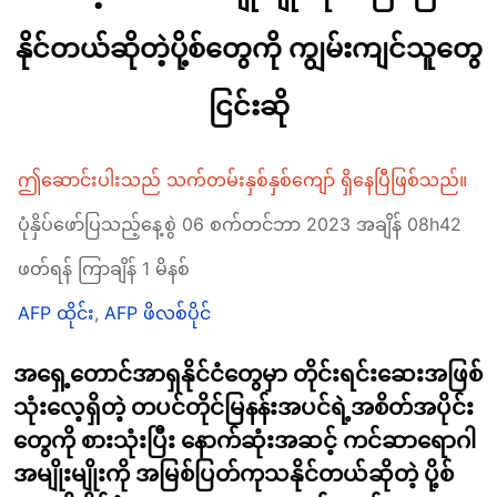
နိုင်တယ်ဆိုတဲ့ပို့စ်တွေကို ကျွမ်းကျင်သူတွေ
ငြင်းဆို
ဤဆောင်းပါးသည် သက်တမ်းနှစ်နှစ်ကျော် ရှိနေပြီဖြစ်သည်။
ပုံနှိပ်ဖော်ပြသည့်နေ့စွဲ 06 စက်တင်ဘာ 2023 အချိန် 08h42
ဖတ်ရန် ကြာချိန် 1 မိနစ်
AFP ထိုင်း
,
AFP ဖိလစ်ပိုင်
အရှေ့တောင်အာရှနိုင်ငံတွေမှာ တိုင်းရင်းဆေးအဖြစ်
သုံးလေ့ရှိတဲ့ တပင်တိုင်မြနန်းအပင်ရဲ့အစိတ်အပိုင်း
တွေကို စားသုံးပြီး နောက်ဆုံးအဆင့် ကင်ဆာရောဂါ
အမျိုးမျိုးကို အမြစ်ပြတ်ကုသနိုင်တယ်ဆိုတဲ့ ပို့စ်