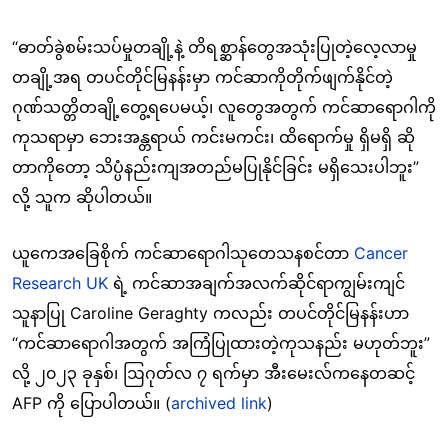
“ဓာတ်ခွဲစမ်းသပ်မှုတချို့နဲ့ တိရစ္ဆာန်တွေအသုံးပြုတဲ့လေ့လာမှု
တချို့အရ တပင်တိုင်မြနန်းမှာ ကင်ဆာကိုတိုက်ဖျက်နိုင်တဲ့
ဂုဏ်သတ္တိတချို့တွေ့ရပေမယ့်၊ လူတွေအတွက် ကင်ဆာရောဂါကို
ကုသရာမှာ ဘေးအန္တရာယ် ကင်းမကင်း၊ ထိရောက်မှု ရှိမရှိ ဆို
တာကိုတော့ သိပ္ပံနည်းကျအတည်မပြုနိုင်ခြင်း မရှိသေးပါဘူး”
လို့ သူက ဆိုပါတယ်။
ယူကေအခြေစိုက် ကင်ဆာရောဂါသုတေသနစင်တာ
Cancer
Research UK
ရဲ့ ကင်ဆာအချက်အလက်ဆိုင်ရာကျွမ်းကျင်
သူနာပြု Caroline Geraghty ကလည်း တပင်တိုင်မြနန်းဟာ
“ကင်ဆာရောဂါအတွက် အကြံပြုထားတဲ့ကုသနည်း မဟုတ်ဘူး”
လို့ ၂၀၂၃ ခုနှစ်၊ ဩဂုတ်လ ၇ ရက်မှာ အီးမေးလ်ကနေတဆင့်
AFP ကို ပြောပါတယ်။ (
archived link
)