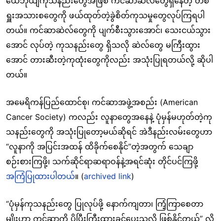
ယေဘုယျကုသနည်းတွေအဖြစ် ကင်ဆာဆဲလ်တွေရှိနေတဲ့ တစ်
ရှူးအသားစတွေကို ဖယ်ထုတ်တဲ့ခွဲစိတ်ကုသမှုတွေလုပ်ကြရပါ
တယ်။ ကင်ဆာဆဲလ်တွေကို ပျက်စီးသွားအောင်၊ သေးငယ်သွား
အောင် လုပ်တဲ့ ကုသနည်းတွေ ရှိသလို ဆဲလ်တွေ မကြီးထွား
အောင် တားဆီးတဲ့ကုထုံးတွေကိုလည်း အသုံးပြုရတယ်လို့ ဆိုပါ
တယ်။
အမေရိကန်ပြည်ထောင်စု၊ ကင်ဆာအဖွဲ့အစည်း (American
Cancer Society) ကလည်း လူနာတွေအနေနဲ့ ပုံမှန်မဟုတ်တဲ့ကု
သနည်းတွေကို အသုံးပြုတော့မယ်ဆိုရင် အဲဒီနည်းလမ်းတွေဟာ
“လူနာကို အပြင်းအထန် ထိခိုက်စေနိုင်”တဲ့အတွက် သေချာ
စဉ်းစားကြဖို့၊ သက်ဆိုင်ရာဆရာဝန်နဲ့အရင်ဆုံး တိုင်ပင်ကြဖို့
အကြံပြုထားပါတယ်
။ (
archived link
)
“ပုံမှန်ကုသနည်းတွေ ပြုလုပ်ဖို့ နောက်ကျတာ၊ ကြံ့ကြာစေတာ
မျိုးဟာ ကင်ဆာကို ပိုပြီးကြီးထွားခွင့်ပေးသလို ဖြစ်နိုင်တယ်” လို့