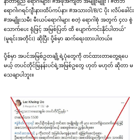
နာတာရှည် ရောဂါများ၊ #အဖုအကျိတ် အမျိူးမျိူး ၊ #တီဘီ
ရောဂါ၊ဂရင်ဂျီးနား၊ထိပ်ကပ်နာ၊ #အသားဝါ/B/C ပိုး ၊လိပ်ခေါင်း
#အမျိူးသမီး မီးယပ်ရောဂါများ စတဲ့ ရောဂါစုံ အတွက် ၄လ စွဲ
သောက်ပေး ရုံဖြင့် အမြစ်ပြတ် ထိ ပျောက်ကင်းနိုင်ပါတယ်”
(မူရင်းအတိုင်း) ဆိုပြီး ပို့စ်မှာ ဆက်ရေးထားပါတယ်။
ပို့စ်မှာ အပင်အမြစ်ဥတချို့ရဲ့ပုံတွေကို တင်ထားတာတွေ့ရပေ
မယ့် တပင်တိုင်မြနန်းပင်ရဲ့အမြစ်ဥတွေ ဟုတ် မဟုတ် ဆိုတာ မ
သေချာပါဘူး။
Image