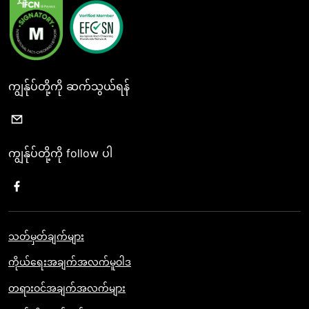
ကျွန်ုပ်တို့ကို ဆက်သွယ်ရန်
ကျွန်ုပ်တို့ကို follow ပါ
သတ်မှတ်ချက်များ
ကိုယ်ရေးအချက်အလက်မူဝါဒ
တရားဝင်အချက်အလက်များ