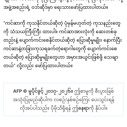
အဖွဲ့အစည်းရဲ့ ဝဘ်ဆိုဒ်မှာ ရေးသားဖော်ပြထားပါတယ်။
“ကင်ဆာကို ကုသနိုင်တယ်ဆိုတဲ့ ပုံမှန်မဟုတ်တဲ့ ကုသနည်းတွေ
ကို သံသယကြီးကြီး ထားပါ။ ကင်ဆာအားလုံးကို ဆေးတစ်ခု
တည်းနဲ့ ပျောက်ကင်းစေနိုင်တယ်ဆိုတဲ့ ပြောဆိုမှုမျိုး၊ နောက်ပြီး
ကင်ဆာနဲ့တခြားကုသရခက်တဲ့ရောဂါတွေကို ပျောက်ကင်းစေ
တယ်ဆိုတဲ့ ပြောဆိုမှုမျိုးတွေဟာ အမှားအယွင်းဖြစ်ဖို့ သေချာ
တယ်” လို့လည်း ဖော်ပြထားပါတယ်။
AFP © မူပိုင်ခွင့် ၂၀၁၇-၂၀၂၆။
ဤစာမူကို စီးပွားဖြစ်
အသုံးပြုမည်ဆိုပါက လစဉ်/နှစ်စဉ်ကြေး ပေးသွင်းရန်
လိုအပ်ပါသည်။ ပိုမိုသိရှိရန် ဤ
နေရာ
ကို နှိပ်ပါ။