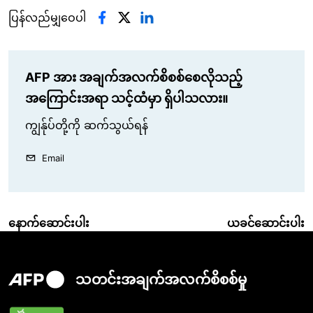
ပြန်လည်မျှဝေပါ
AFP အား အချက်အလက်စိစစ်စေလိုသည့်
အကြောင်းအရာ သင့်ထံမှာ ရှိပါသလား။
ကျွန်ုပ်တို့ကို ဆက်သွယ်ရန်
Email
နောက်ဆောင်းပါး
ယခင်ဆောင်းပါး
သတင်းအချက်အလက်စိစစ်မှု