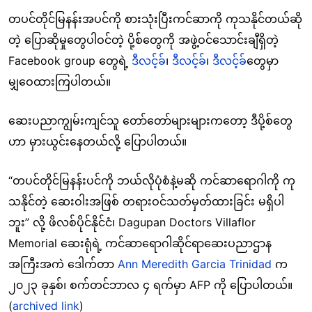
တပင်တိုင်မြနန်းအပင်ကို စားသုံးပြီးကင်ဆာကို ကုသနိုင်တယ်ဆို
တဲ့ ပြောဆိုမှုတွေပါဝင်တဲ့ ပို့စ်တွေကို အဖွဲ့ဝင်သောင်းချီရှိတဲ့
Facebook group တွေရဲ့
ဒီလင့်ခ်
၊
ဒီလင့်ခ်
၊
ဒီလင့်ခ်
တွေမှာ
မျှဝေထားကြပါတယ်။
ဆေးပညာကျွမ်းကျင်သူ တော်တော်များများကတော့ ဒီပို့စ်တွေ
ဟာ မှားယွင်းနေတယ်လို့ ပြောပါတယ်။
“တပင်တိုင်မြနန်းပင်ကို ဘယ်လိုပုံစံနဲ့မဆို ကင်ဆာရောဂါကို ကု
သနိုင်တဲ့ ဆေးဝါးအဖြစ် တရားဝင်သတ်မှတ်ထားခြင်း မရှိပါ
ဘူး” လို့ ဖိလစ်ပိုင်နိုင်ငံ၊ Dagupan Doctors Villaflor
Memorial ဆေးရုံရဲ့ ကင်ဆာရောဂါဆိုင်ရာဆေးပညာဌာန
အကြီးအကဲ ဒေါက်တာ
Ann Meredith Garcia Trinidad
က
၂၀၂၃ ခုနှစ်၊ စက်တင်ဘာလ ၄ ရက်မှာ AFP ကို ပြောပါတယ်။
(
archived link
)