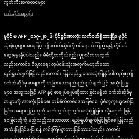
ကွတ်ကီးဆက်တင်များ
ဝဘ်ဆိုဒ်အညွှန်း
မူပိုင် © AFP ၂၀၁၇-၂၀၂၆၊ ပိုင်ခွင့်အားလုံး လက်ဝယ်ရှိထားပြီး၊ မူပိုင်
သုံးစွဲသူများအနေဖြင့် ဤဝက်ဘ်ဆိုဒ်ကို ဝင်ရောက်ကြည့်ရှု၍ တိုင်ပင်
ဆွေးနွေးနိုင်ပါသည်။ မိမိတို့တကိုယ်ရည်၊ ပုဂ္ဂလိကအတွက်
လည်းကောင်း၊ စီးပွားရေး လုပ်ငန်းသုံးအတွက်မဟုတ်သော
ရည်ရွယ်ချက်ဖြင့်လည်းကောင်း ပြန်လည်မျှဝေအသုံးပြုနိုင်ပါသည်။ ဤ
ဝက်ဘ်ဆိုဒ်မှ စာများကို အခြားသောရည်ရည်ရွယ်ချက်ဖြင့် အသုံးပြုမှု
များ၊ အထူးသဖြင့် AFP နှင့် စာချုပ်ချုပ်ဆိုထားခြင်းမရှိဘဲ ဝက်ဘ်ဆိုဒ်မှ
စာများကို အားလုံးဖြစ်စေ၊ တစ်စိတ်တစ်ဒေသဖြစ်စေ၊ ပုံစံတူကူးယူဖော်ပြ
ခြင်း၊ အများပြည်သူကို ဆက်သွယ်ရာတွင်အသုံးပြုခြင်း သို့မဟုတ် ဖြန့်
ဝေခြင်းတို့ကို မည်သည့်သဘောထား၊ ရည်ရွယ်ချက်ဖြင့်ဖြစ်စေ ပြန်လည်
အသုံးပြုခြင်းမပြုရန် တင်းကြပ်စွာတားမြစ်ထားပါသည်။ သတင်း
အချက်အလက်စိစစ်ထားသည့်စာပါလင့်ခ်များတွင် ပါဝင်သည့် သို့မဟုတ်