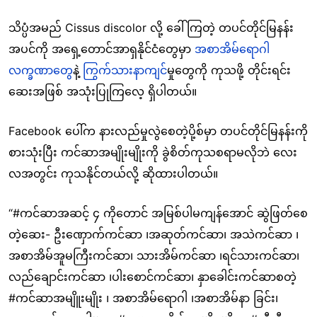
သိပ္ပံအမည် Cissus discolor လို့ ခေါ်ကြတဲ့ တပင်တိုင်မြနန်း
အပင်ကို အရှေ့တောင်အာရှနိုင်ငံတွေမှာ
အစာအိမ်ရောဂါ
လက္ခဏာတွေ
နဲ့
ကြွက်သားနာကျင်
မှုတွေကို ကုသဖို့ တိုင်းရင်း
ဆေးအဖြစ် အသုံးပြုကြလေ့ ရှိပါတယ်။
Facebook ပေါ်က နားလည်မှုလွဲစေတဲ့ပို့စ်မှာ တပင်တိုင်မြနန်းကို
စားသုံးပြီး ကင်ဆာအမျိုးမျိုးကို ခွဲစိတ်ကုသစရာမလိုဘဲ လေး
လအတွင်း ကုသနိုင်တယ်လို့ ဆိုထားပါတယ်။
“#ကင်ဆာအဆင့် ၄ ကိုတောင် အမြစ်ပါမကျန်အောင် ဆွဲဖြတ်စေ
တဲ့ဆေး- ဦးဏှောက်ကင်ဆာ ၊အဆုတ်ကင်ဆာ၊ အသဲကင်ဆာ ၊
အစာအိမ်အူမကြီးကင်ဆာ၊ သားအိမ်ကင်ဆာ ၊ရင်သားကင်ဆာ၊
လည်ချောင်းကင်ဆာ ၊ပါးစောင်ကင်ဆာ၊ နှာခေါင်းကင်ဆာစတဲ့
#ကင်ဆာအမျိူးမျိုး ၊ အစာအိမ်ရောဂါ ၊အစာအိမ်နာ ခြင်း၊