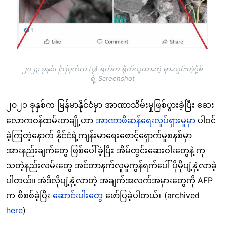
၂၀၂၃ ခုနှစ်၊ ဩဂုတ်လ (၇) ရက်က ရိုက်ယူထားတဲ့ မှားယွင်းတဲ့ပို့စ်
ရဲ့ Screenshot
၂၀၂၁ ခုနှစ်က မြန်မာနိုင်ငံမှာ အာဏာသိမ်းမှုဖြစ်ပွားခဲ့ပြီး ဆေး
လောကဝန်ထမ်းတချို့ဟာ
အာဏာဖီဆန်ရေးလှုပ်ရှားမှုမှာ
ပါဝင်
ခဲ့ကြတဲ့နောက် နိုင်ငံရဲ့ကျန်းမာရေးစောင့်ရှောက်မှုစနစ်မှာ
အားနည်းချက်တွေ ဖြစ်ပေါ်ခဲ့ပြီး အိမ်တွင်းဆေးဝါးတွေနဲ့ ကု
သတဲ့နည်းလမ်းတွေ အင်တာနက်လူမှုကွန်ရက်ပေါ် ပိုမိုပျံ့နှံ့လာခဲ့
ပါတယ်။ အဲဒီလိုပျံ့နှံ့လာတဲ့ အချက်အလက်အမှားတွေကို AFP
က စိစစ်ခဲ့ပြီး
ဆောင်းပါးတွေ
ဖော်ပြခဲ့ပါတယ်။ (archived
here
)