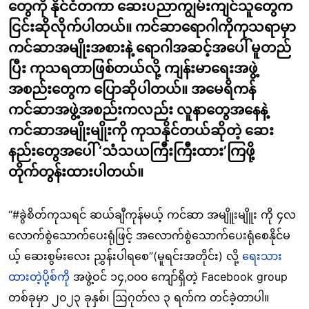
တွေကို နိုင်ငံတကာ ဆေးပညာကျွမ်းကျင်သူတွေက
ငြင်းဆိုလိုက်ပါတယ်။ ကင်ဆာရောဂါကိုကုသရာမှာ
ကင်ဆာအမျိုးအစားနဲ့ ရောဂါအဆင့်အပေါ် မူတည်
ပြီး ကုသရတာဖြစ်တယ်လို့ ကျန်းမာရေးအဖွဲ့
အစည်းတွေက ပြောဆိုပါတယ်။ အမေရိကန်
ကင်ဆာအဖွဲ့အစည်းကလည်း လူနာတွေအနေနဲ့
ကင်ဆာအမျိုးမျိုးကို ကုသနိုင်တယ်ဆိုတဲ့ ဆေး
နည်းတွေအပေါ် ‘သံသယကြီးကြီးထား’ကြဖို့
တိုက်တွန်းထားပါတယ်။
“#ခွဲစိတ်ကုသရင် ဆယ်ချီကုန်မယ့် ကင်ဆာ အမျိူးမျိူး ကို ၄လ
လောက်စွဲသောက်ပေးရုံဖြင့် အလောက်စွဲသောက်ပေးရုံစေနိုင်မ
ယ့် ဆေးစွမ်းလေး ညွှန်းပါရစေ”(မူရင်းအတိုင်း) လို့
ရေးသား
ထားတဲ့ပို့စ်ကို
အဖွဲ့ဝင် ၁၄,၀၀၀ ကျော်ရှိတဲ့ Facebook group
တစ်ခုမှာ ၂၀၂၃ ခုနှစ်၊ ဩဂုတ်လ ၃ ရက်က တင်ခဲ့တာပါ။