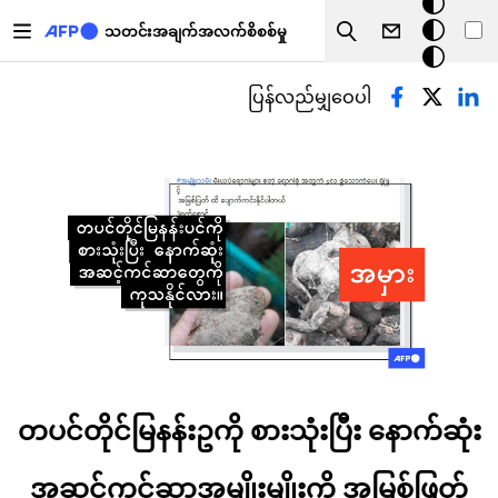
အ
အဓိကအကြောင်းအရာသို့ သွားမည်
မှောင်
သတင်းအချက်အလက်စိစစ်မှု
Search
မုဒ်
Primary tabs
ပြန်လည်မျှဝေပါ
တပင်တိုင်မြနန်းဥကို စားသုံးပြီး နောက်ဆုံး
အဆင့်ကင်ဆာအမျိုးမျိုးကို အမြစ်ဖြတ်