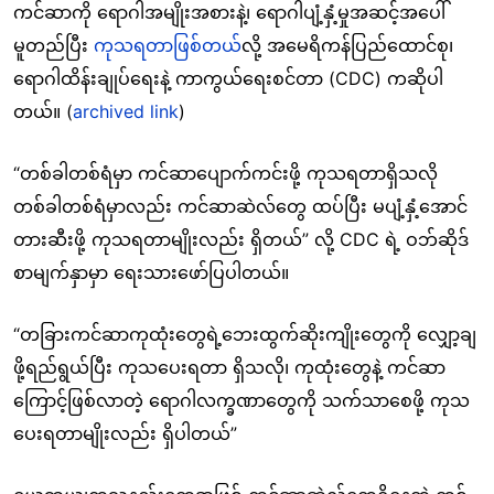
ကင်ဆာကို ရောဂါအမျိုးအစားနဲ့၊ ရောဂါပျံ့နှံ့မှုအဆင့်အပေါ်
မူတည်ပြီး
ကုသရတာဖြစ်တယ်
လို့ အမေရိကန်ပြည်ထောင်စု၊
ရောဂါထိန်းချုပ်ရေးနဲ့ ကာကွယ်ရေးစင်တာ (CDC) ကဆိုပါ
တယ်။ (
archived link
)
“တစ်ခါတစ်ရံမှာ ကင်ဆာပျောက်ကင်းဖို့ ကုသရတာရှိသလို
တစ်ခါတစ်ရံမှာလည်း ကင်ဆာဆဲလ်တွေ ထပ်ပြီး မပျံ့နှံ့အောင်
တားဆီးဖို့ ကုသရတာမျိုးလည်း ရှိတယ်” လို့ CDC ရဲ့ ဝဘ်ဆိုဒ်
စာမျက်နှာမှာ ရေးသားဖော်ပြပါတယ်။
“တခြားကင်ဆာကုထုံးတွေရဲ့ဘေးထွက်ဆိုးကျိုးတွေကို လျှော့ချ
ဖို့ရည်ရွယ်ပြီး ကုသပေးရတာ ရှိသလို၊ ကုထုံးတွေနဲ့ ကင်ဆာ
ကြောင့်ဖြစ်လာတဲ့ ရောဂါလက္ခဏာတွေကို သက်သာစေဖို့ ကုသ
ပေးရတာမျိုးလည်း ရှိပါတယ်”