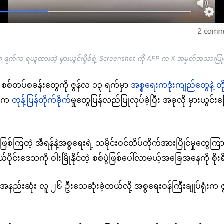
၈ ရက်က ရယူထားတဲ့ မှားယွင်းပို့စ်ရဲ့ Screenshot ကို AFP က X အမှတ်အသားပြ
နဲ့ စစ်တပ်စခန်းတွေကို ဇွန်လ ၁၃ ရက်မှာ
အစ္စရေးကဒုံးကျည်တွေနဲ့ တို
က်က
တုန့်ပြန်တိုက်ခိုက်
မှုတွေပြန်လည်ပြုလုပ်ခဲ့ပြီး အခုလို မှားယွင်းပြော
ြတဲ့ အီရန်နဲ့အစ္စရေးရဲ့ သမိုင်းဝင်ထိပ်တိုက်အားပြိုင်မှုတွေကြ
ိုင်းဒေသကို ဝါးမြိုနိုင်တဲ့ စစ်ပွဲဖြစ်ပေါ်လာမယ့်အခြေအနေကို စိုးရ
 အနည်းဆုံး လူ ၂၆ ဦးသေဆုံးခဲ့တယ်လို့ အစ္စရေးဝန်ကြီးချုပ်ရုံးက 