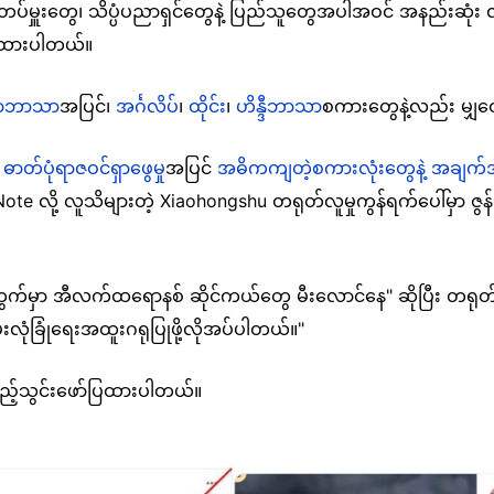
်တပ်မှူးတွေ၊ သိပ္ပံပညာရှင်တွေနဲ့ ပြည်သူတွေအပါအဝင် အနည်းဆုံး လ
်ထားပါတယ်။
မာဘာသာ
အပြင်၊
အင်္ဂလိပ်
၊
ထိုင်း
၊
ဟိန္ဒီဘာသာ
စကားတွေနဲ့လည်း မျ
ာ
ဓာတ်ပုံရာဇဝင်ရှာဖွေမှု
အပြင်
အဓိကကျတဲ့စကားလုံးတွေနဲ့ အချက်
Note လို့ လူသိများတဲ့ Xiaohongshu တရုတ်လူမှုကွန်ရက်ပေါ်မှာ
ပ်ကွက်မှာ အီလက်ထရောနစ် ဆိုင်ကယ်တွေ မီးလောင်နေ" ဆိုပြီး တ
ီးလုံခြုံရေးအထူးဂရုပြုဖို့လိုအပ်ပါတယ်။"
ှာထည့်သွင်းဖော်ပြထားပါတယ်။