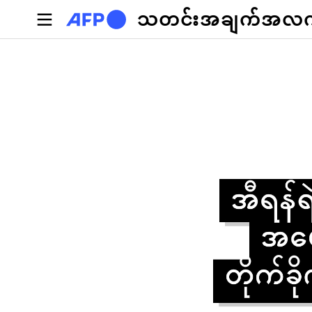
အဓိကအကြောင်းအရာသို့ သွားမည်
သတင်းအချက်အလက်စ
Primary tabs