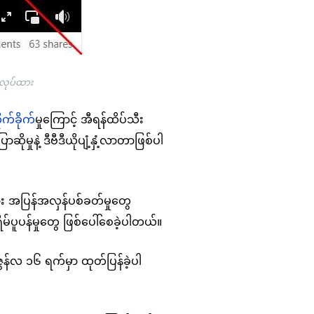
ုလုပ်ထား
က်ခိုက်
မှုကြောင့် အီရန်ထိပ်သီး
ဆိုမှုနဲ့ ဒီဗီဒီယိုပျံ့နှံ့လာတာဖြစ်ပါ
ား အပြန်အလှန်ပစ်ခတ်မှုတွေ
ိမ်ပူပန်မှုတွေ ဖြစ်ပေါ်စေခဲ့ပါတယ်။
ဇွန်လ ၁၆ ရက်မှာ ထုတ်ပြန်ခဲ့ပါ