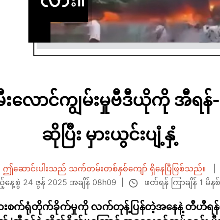
ီးလောင်ကျွမ်းမှုဗီဒီယိုကို အီရန
ဆိုပြီး မှားယွင်းပျံ့နှံ့
ဤဆောင်းပါးသည် သက်တမ်းတစ်နှစ်ကျော် ရှိနေပြီဖြစ်သည်။
ဖတ်ရန် ကြာချိန် 1 မိနစ
သည့်နေ့စွဲ 24 ဇွန် 2025 အချိန် 08h09
က်ရုံတိုက်ခိုက်မှုကို လက်တုန့်ပြန်တဲ့အနေနဲ့ တီဟီရန်