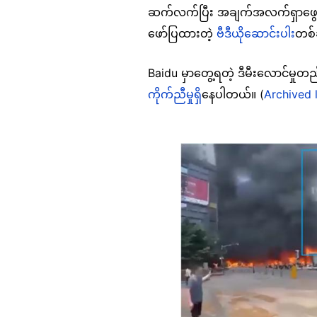
ဆက်လက်ပြီး အချက်အလက်ရှာဖွေကြည
ဖော်ပြထားတဲ့
ဗီဒီယိုဆောင်းပါး
တစ်
Baidu မှာတွေ့ရတဲ့ ဒီမီးလောင်မှု
ကိုက်ညီမှုရှိ
နေပါတယ်။ (
Archived 
Image