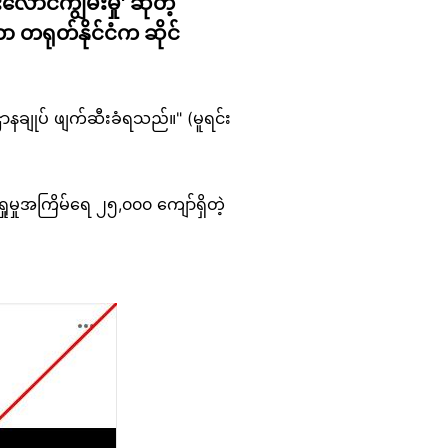
ောင်ကျွမ်းမှု' ဆိုတဲ့
ုဟာ တရုတ်နိုင်ငံက ဆိုင်
ာနချုပ် ဖျက်ဆီးခံရသည်။" (မူရင်း
ှုမှုအကြိမ်ရေ ၂၅,၀၀၀ ကျော်ရှိတဲ့