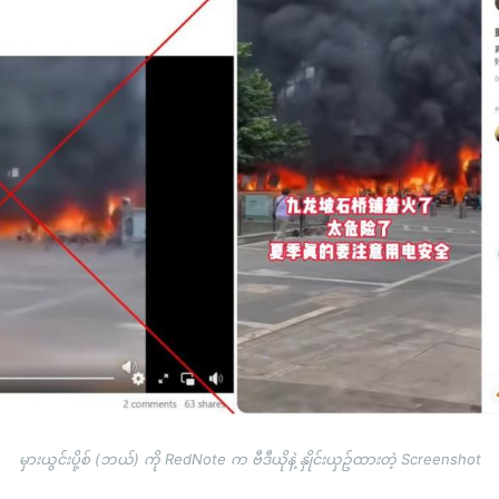
မှားယွင်းပို့စ် (ဘယ်) ကို RedNote က ဗီဒီယိုနဲ့ နှိုင်းယှဥ်ထားတဲ့ Screenshot