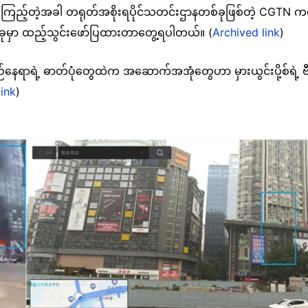
့်တဲ့အခါ တရုတ်အစိုးရပိုင်သတင်းဌာနတစ်ခုဖြစ်တဲ့ CGTN ကလည
ခုမှာ ထည့်သွင်းဖော်ပြထားတာတွေ့ရပါတယ်။ (
Archived link
)
တည်နေရာရဲ့ ဓာတ်ပုံတွေထဲက အဆောက်အအုံတွေဟာ မှားယွင်းပို့စ်ရဲ
link
)