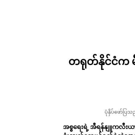
တရုတ်နိုင်ငံက မ
ပုံနှိပ်ဖော်ပြ
အစ္စရေးရဲ့ အီရန်နျူကလီးယားစ