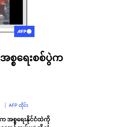
်-အစ္စရေးစစ်ပွဲက
်
AFP ထိုင်း
က အစ္စရေးနိုင်ငံထဲကို