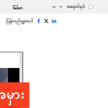
အမှောင်မုဒ်
ပြန်လည်မျှဝေပါ