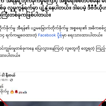
 'အီရန်ရဲ့တိုက်ခိုက်မှုကြောင့် အစ္စရေးစစ်တပ်စခန်း မီးလ
ုတစ်ခု လူမှုကွန်ရက်မှာ ပျံ့နှံ့နေပါတယ်။ ဒါပေမဲ့ ဒီဗီဒီယိ
မှုကြီးတစ်ခုကဖြစ်ပါတယ်။
်ခိုက်မှု အီရန်၏ ပဉ္စမမြောက်တိုက်ခိုက်မှု အစ္စရေး၏ အဓိကစစ်ဌ
န်လ ၁၄ ရက်ကမျှဝေထားတဲ့
Facebook ပို့စ့်
မှာ ရေးသားထားပါတယ်။
င်ကျွမ်းမှုတစ်ခုကနေ ပြေးလွှားနေကြတဲ့ လူတွေကို တွေ့ရတဲ့ ကြည့်ရ
ျှဝေထားပါတယ်။