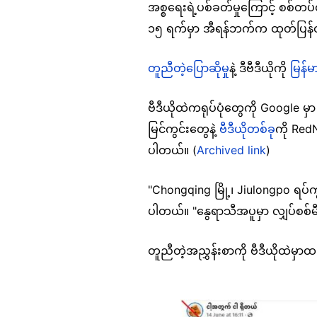
အစ္စရေးရဲ့ပစ်ခတ်မှုကြောင့် စစ်တပ
၁၅ ရက်မှာ အီရန်ဘက်က ထုတ်ပြန
တူညီတဲ့ပြောဆိုမှု
နဲ့ ဒီဗီဒီယိုကို
မြန်
ဗီဒီယိုထဲကရုပ်ပုံတွေကို Google မှ
မြင်ကွင်းတွေနဲ့
ဗီဒီယိုတစ်ခု
ကို Red
ပါတယ်။ (
Archived link
)
"Chongqing မြို့၊ Jiulongpo ရ
ပါတယ်။ "နွေရာသီအပူမှာ လျှပ်စစ်မ
တူညီတဲ့အညွှန်းစာကို ဗီဒီယိုထဲမ
Image