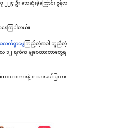
ူ ၂၂၄ ဦး သေဆုံးခဲ့ကြောင်း ဇွန်လ
ှဝေနေကြပါတယ်။
အလက်ရှာဖွေ
ကြည့်တဲ့အခါ တူညီတဲ့
 ဇွန်လ ၁၂ ရက်က မျှဝေထားတာတွေ့ရ
ရုတ်ဘာသာစကားနဲ့ စာသားဖော်ပြထား