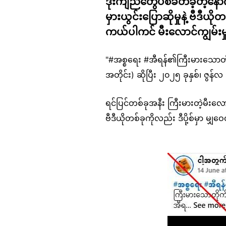
ဒုံးကျည်တွေပစ်ခတ်ခဲ့တဲ့နောက်
မှားယွင်းပြောဆိုမှုနဲ့ ဗီဒီယိ
ကယ်ပါကင် မီးလောင်ကျွမ်း
"#အစ္စရေး #အီရန်၏ကြီးမားသောတိုက
အတိုင်း) ဆိုပြီး ၂၀၂၅ ခုနှစ်၊ ဇွ
ရင်ပြင်တစ်ခုအနီး ကြီးမားတဲ့မီးလော
ဗီဒီယိုတစ်ခုကိုလည်း ဒီပို့စ်မှာ မ
Image