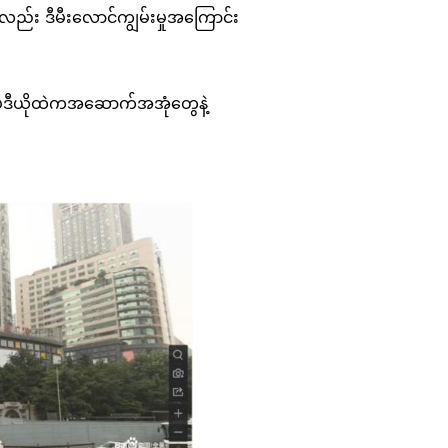
်း ဒီမီးလောင်ကျွမ်းမှုအကြောင်း
့ ဗီဒီယိုထဲကအဆောက်အအုံတွေနဲ့