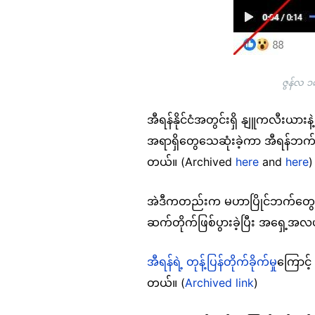
ဇွန်လ ၁
အီရန်နိုင်ငံအတွင်းရှိ နျူကလီးယား
အရာရှိတွေသေဆုံးခဲ့ကာ အီရန်ဘ
တယ်။ (Archived
here
and
here
)
အဲဒီကတည်းက မဟာပြိုင်ဘက်တွေဖြစ်က
ဆက်တိုက်ဖြစ်ပွားခဲ့ပြီး အရှေ့အလယ်ပ
အီရန်ရဲ့ တုန့်ပြန်တိုက်ခိုက်မှု
ကြောင့်
တယ်။ (
Archived link
)