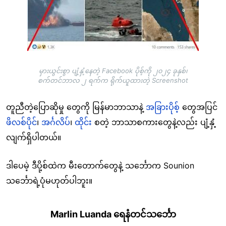
မှားယွင်းစွာ ပျံ့နှံ့နေတဲ့ Facebook ပိုစ့်ကို ၂၀၂၄ ခုနှစ်၊
စက်တင်ဘာလ ၂ ရက်က ရိုက်ယူထားတဲ့ Screenshot
တူညီတဲ့ပြောဆိုမှု တွေကို မြန်မာဘာသာနဲ့
အခြားပိုစ့်
တွေအပြင်
ဖိလစ်ပိုင်
၊
အင်္ဂလိပ်
၊
ထိုင်း
စတဲ့ ဘာသာစကားတွေနဲ့လည်း ပျံ့နှံ့
လျက်ရှိပါတယ်။
ဒါပေမဲ့ ဒီပို့စ်ထဲက မီးတောက်တွေနဲ့ သင်္ဘောက Sounion
သင်္ဘောရဲ့ပုံမဟုတ်ပါဘူး။
Marlin Luanda
ရေနံတင်သင်္ဘော