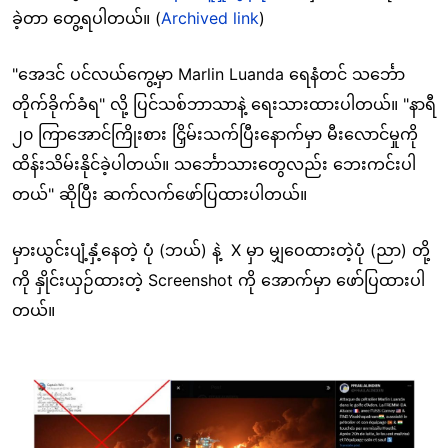
ခဲ့တာ တွေ့ရပါတယ်။
(
Archived link
)
"အေဒင် ပင်လယ်ကွေ့မှာ Marlin Luanda ရေနံတင် သင်္ဘော
တိုက်ခိုက်ခံရ" လို့ ပြင်သစ်ဘာသာနဲ့ ရေးသားထားပါတယ်။ "နာရီ
၂၀ ကြာအောင်ကြိုးစား ငြှိမ်းသက်ပြီးနောက်မှာ မီးလောင်မှုကို
ထိန်းသိမ်းနိုင်ခဲ့ပါတယ်။ သင်္ဘောသားတွေလည်း ဘေးကင်းပါ
တယ်" ဆိုပြီး ဆက်လက်ဖော်ပြထားပါတယ်။
မှားယွင်းပျံ့နှံ့နေတဲ့ ပုံ (ဘယ်) နဲ့ X မှာ မျှဝေထားတဲ့ပုံ (ညာ) တို့
ကို နှိုင်းယှဉ်ထားတဲ့ Screenshot ကို အောက်
မှာ ဖော်ပြထားပါ
တယ်။
Image