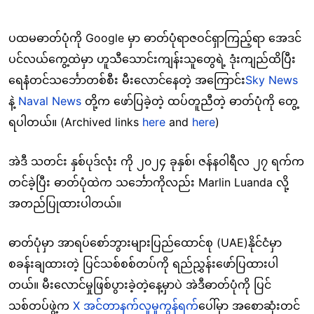
ပထမဓာတ်ပုံကို Google မှာ ဓာတ်ပုံရာဇဝင်ရှာကြည့်ရာ အေဒင်
ပင်လယ်ကွေ့ထဲမှာ ဟူသီသောင်းကျန်းသူတွေရဲ့ ဒုံးကျည်ထိပြီး
ရေနံတင်သင်္ဘောတစ်စီး
မီးလောင်နေတဲ့ အကြော
င်း
Sky News
နဲ့
Naval News
တို့က
ဖော်ပြခဲ့တ
ဲ့ ထပ်တူညီတဲ့ ဓာတ်ပုံကို တွေ့
ရပါတယ်။
(Archived links
here
and
here
)
အဲဒီ သတင်း နှစ်ပုဒ်လုံး ကို ၂၀၂၄ ခုနှစ်၊ ဇန်နဝါရီလ ၂၇ ရက်က
တင်ခဲ့ပြီး ဓာတ်ပုံထဲက သင်္ဘောကိုလည်း Marlin Luanda လို့
အတည်ပြုထားပါတယ်။
ဓာတ်ပုံမှာ အာရပ်စော်ဘွားများပြည်ထောင်စု (
UAE)နိုင်ငံမှာ
စခန်းချထားတဲ့ ပြင်သစ်စစ်တပ်ကို ရည်ညွှန်းဖော်ပြထားပါ
တယ်။
မီးလောင်မှုဖြစ်ပွားခဲ
့တဲ့နေ့မှာပဲ
အဲဒီဓာတ်ပုံကို ပြင်
သစ်တပ်ဖွဲ့က
X အင်တာနက်လူမှုကွန်ရက်
ပေါ်မှာ အစောဆုံးတင်