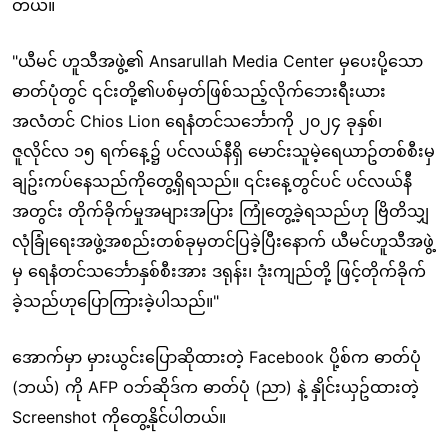
တယ်။
"ယီမင် ဟူသီအဖွဲ့၏ Ansarullah Media Center မှပေးပို့သော
ဓာတ်ပုံတွင် ၎င်းတို့၏ပစ်မှတ်ဖြစ်သည့်လိုက်ဘေးရီးယား
အလံတင် Chios Lion ရေနံတင်သင်္ဘောကို ၂၀၂၄ ခုနှစ်၊
ဇူလိုင်လ ၁၅ ရက်နေ့၌ ပင်လယ်နီရှိ မောင်းသူမဲ့ရေယာဥ်တစ်စီးမှ
ချဥ်းကပ်နေသည်ကိုတွေ့ရှိရသည်။ ၎င်းနေ့တွင်ပင် ပင်လယ်နီ
အတွင်း တိုက်ခိုက်မှုအများအပြား ကြုံတွေ့ခဲ့ရသည်ဟု ဗြိတိသျှ
လုံခြုံရေးအဖွဲ့အစည်းတစ်ခုမှတင်ပြခဲ့ပြီးနောက် ယီမင်ဟူသီအဖွဲ့
မှ ရေနံတင်သင်္ဘောနှစ်စီးအား ဒရုန်း၊ ဒုံးကျည်တို့ ဖြင့်တိုက်ခိုက်
ခဲ့သည်ဟုပြောကြားခဲ့ပါသည်။
"
အောက်မှာ မှားယွင်းပြောဆိုထားတဲ့ Facebook ပို့စ်က ဓာတ်ပုံ
(ဘယ်) ကို AFP ဝဘ်ဆိုဒ်က ဓာတ်ပုံ (ညာ) နဲ့ နှိုင်းယှဥ်ထားတဲ့
Screenshot ကိုတွေ့နိုင်ပါတယ်။