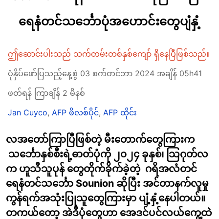
ရေနံတင်သင်္ဘောပုံအဟောင်းတွေပျံနှံ့
ဤဆောင်းပါးသည် သက်တမ်းတစ်နှစ်ကျော် ရှိနေပြီဖြစ်သည်။
ပုံနှိပ်ဖော်ပြသည့်နေ့စွဲ 03 စက်တင်ဘာ 2024 အချိန် 05h41
ဖတ်ရန် ကြာချိန် 2 မိနစ်
Jan Cuyco
,
AFP ဖိလစ်ပိုင်
,
AFP ထိုင်း
လအတော်ကြာပြီဖြစ်တဲ့ မီးတောက်တွေကြားက
သင်္ဘောနှစ်စီးရဲ့ဓာတ်ပုံကို ၂၀၂၄ ခုနှစ်၊ သြဂုတ်လ
က ဟူသီသူပုန် တွေတိုက်ခိုက်ခဲ့တဲ့ ဂရိအလံတင်
ရေနံတင်သင်္ဘော Sounion ဆိုပြီး အင်တာနက်လူမှု
ကွန်ရက်အသုံးပြုသူတွေကြားမှာ ပျံ့နှံ့နေပါတယ်။
တကယ်တော့ အဲဒီပုံတွေဟာ အေဒင်ပင်လယ်ကွေ့ထဲ