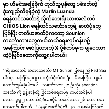
မှာ ယီမင်အခြေစိုက် ဟူသီသူပုန်တွေ ပစ်ခတ်တဲ့
ဒုံးကျည်ထိမှန်ခဲ့တဲ့ Marlin Luanda
ရေနံတင်သင်္ဘောနဲ့ လိုက်ဘေးရီးယားအလံတင်
CHIOS Lion ရေနံတင်သင်္ဘောတွေရဲ့ ဓာတ်ပုံတွေ
ဖြစ်ပြီး တတိယဓာတ်ပုံကတော့ Sounion
သင်္ဘောသားတွေကယ်ဆယ်ရေးလုပ်ငန်းစဥ်
အကြောင်း ဖော်ပြထားတဲ့ X ပို့စ်တစ်ခုက မျှဝေထား
တဲ့ပုံဖြစ်နေတာကိုတွေ့ရပါတယ်။
"ဂရိ အလံတင် ဆီတင်သင်္ဘော MT Sunion ဖြစ်နေကြ Red Sea
ထိပ်မှာ အကြိမ်များစွာ အတိုက်ခိုက်ခံရပြီး... မီးအကြီအကျယ်
လောင်ကျွမ်းခဲ့ပါတယ်....သင်္ဘောသား ၂၈ ဦးလုံး abandon
သင်္ဘော ကို စွန့်ခွာခဲ့လို့ ပြင်သစ်ရေတပ်မှ ကယ်တင်ခဲ့ပါ
တယ်....ရုရှ ၂ ယောက်နဲ့ ဖိလစ်ပိုင် သင်္ဘောသား ၂၆ ယောက်မှာ
ဘေးကင်းပါတယ်...." (မူရင်းအတိုင်း)လို့ ၂၀၂၄ ခုနှစ်၊ သြဂုတ်