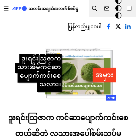
အ
အဓိကအကြောင်းအရာသို့ သွားမည်
မှောင်
သတင်းအချက်အလက်စိစစ်မှု
Search
မုဒ်
Primary tabs
ပြန်လည်မျှဝေပါ
ဒူးရင်းသြဇာက ကင်ဆာပျောက်ကင်းစေ
တယ်ဆိုတဲ့ လူသားအပေါ်စမ်းသပ်မှု