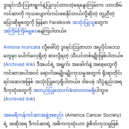
ဒူးရင်းသီးသြဇာရွက်နဲ့ပြုလုပ်ထားတဲ့ရေနွေးကြမ်းက သားအိမ်
ကင်ဆာကို ကုသပျောက်ကင်းစေနိုင်တယ်လို့ဆိုတဲ့ တူညီတဲ့
ပြောဆိုမှုတွေကို မြန်မာ Facebook
အသုံးပြုသူ
တွေက
အကြိမ်ကြိမ်မျှဝေ
နေကြပါတယ်။
Annona muricata
လို့ခေါ်တဲ့ ဒူးရင်းသြဇာဟာ အပူပိုင်းဒေသ
တွေမှာ ပေါက်လေ့ရှိတဲ့ စားလို့ရတဲ့ သီးပင်တစ်မျိုးဖြစ်ပါတယ်။
(
Archived link
) ဒီအပင်ရဲ့ အရွက်၊ အခေါက်နဲ့ အစေ့တွေကို
ကင်ဆာအပါအဝင် ရောဂါအမျိုးမျိုးကုသမှုအတွက် ရိုးရာတိုင်း
ရင်းဆေးအဖြစ် အသုံးပြုလေ့ရှိပါတယ်။ ဒါပေမဲ့ သိပ္ပံနည်းအရ
ဒီကုထုံးတွေကို
အတည်ပြုထောက်ခံထားတာမရှိ
ပါဘူး။
(
Archived link
)
အမေရိကန်ကင်ဆာအဖွဲ့အစည်း
(America Cancer Society)
ရဲ့ အဆိုအရ ဒီကင်ဆာရဲ့ အဓိကကုထုံးဟာ ခွဲစိတ်ကုသမှုဖြစ်