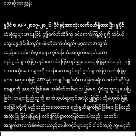
ဝဘ်ဆိုဒ်အညွှန်း
မူပိုင် © AFP ၂၀၁၇-၂၀၂၆၊ ပိုင်ခွင့်အားလုံး လက်ဝယ်ရှိထားပြီး၊ မူပိုင်
သုံးစွဲသူများအနေဖြင့် ဤဝက်ဘ်ဆိုဒ်ကို ဝင်ရောက်ကြည့်ရှု၍ တိုင်ပင်
ဆွေးနွေးနိုင်ပါသည်။ မိမိတို့တကိုယ်ရည်၊ ပုဂ္ဂလိကအတွက်
လည်းကောင်း၊ စီးပွားရေး လုပ်ငန်းသုံးအတွက်မဟုတ်သော
ရည်ရွယ်ချက်ဖြင့်လည်းကောင်း ပြန်လည်မျှဝေအသုံးပြုနိုင်ပါသည်။ ဤ
ဝက်ဘ်ဆိုဒ်မှ စာများကို အခြားသောရည်ရည်ရွယ်ချက်ဖြင့် အသုံးပြုမှု
များ၊ အထူးသဖြင့် AFP နှင့် စာချုပ်ချုပ်ဆိုထားခြင်းမရှိဘဲ ဝက်ဘ်ဆိုဒ်မှ
စာများကို အားလုံးဖြစ်စေ၊ တစ်စိတ်တစ်ဒေသဖြစ်စေ၊ ပုံစံတူကူးယူဖော်ပြ
ခြင်း၊ အများပြည်သူကို ဆက်သွယ်ရာတွင်အသုံးပြုခြင်း သို့မဟုတ် ဖြန့်
ဝေခြင်းတို့ကို မည်သည့်သဘောထား၊ ရည်ရွယ်ချက်ဖြင့်ဖြစ်စေ ပြန်လည်
အသုံးပြုခြင်းမပြုရန် တင်းကြပ်စွာတားမြစ်ထားပါသည်။ သတင်း
အချက်အလက်စိစစ်ထားသည့်စာပါလင့်ခ်များတွင် ပါဝင်သည့် သို့မဟုတ်
ဖော်ပြထားသည့် အကြောင်းအရာသည် သက်ဆိုင်သော သတင်း