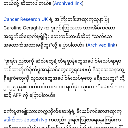
တယ်လို့ ဆိုထားပါတယ်။ (
Archived link
)
Cancer Research UK
ရဲ့ အကြီးတန်းအထူးကုသူနာပြု
Caroline Geraghty က ဒူးရင်းသြဇာဟာ သားအိမ်ကင်ဆာ
အတွက်ထိရောက်မှုရှိပြီး ဘေးကင်းတယ်ဆိုတဲ့ "သက်သေ
အထောက်အထားမရှိဘူး"လို့ ပြောပါတယ်။ (
Archived link
)
"ဒူးရင်းသြဇာကို ဆဲလ်တွေနဲ့ တိရစ္ဆာန်တွေအပေါ်စမ်းသပ်ရာမှာ
ကင်ဆာတိုက်ခိုက်မှုအာနိသင်တွေတွေ့ရပေမယ့် ဒီသုသေသနတွေ့
ရှိချက်တွေကို လူသားတွေအပေါ်စမ်းသပ်မှုတွေ မရှိသေးဘူး" လို့
၂၀၂၅ ခုနှစ်၊ စက်တင်ဘာလ ၁၀ ရက်မှာ သူမက အီမေးလ်ကတ
ဆင့် AFP ကို ပြောပါတယ်။
စင်္ကာပူအမျိုးသားတက္ကသိုလ်ဆေးရုံရဲ့ မီးယပ်ကင်ဆာအထူးကု
ဒေါက်တာ Joseph Ng
ကလည်း ဒူးရင်းသြဇာရေနွေးကြမ်းက