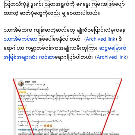
သြဇာသီးပုံနဲ့ ဒူးရင်းသြဇာအရွက်ကို ရေနွေးကြမ်းအဖြစ်ဖျော်
ထားတဲ့ ဓာတ်ပုံတွေကိုလည်း မျှဝေထားပါတယ်။
သားအိမ်ထဲက ကျန်းမာတဲ့ဆဲလ်တွေ မျိုးဗီဇပြောင်းလဲမှုကနေ
သားအိမ်ကင်ဆာ
ဖြစ်ပေါ်စေနိုင်ပါတယ်။ (
Archived link
) ဒီ
ရောဂါဟာ ကမ္ဘာတစ်ဝန်းကအမျိုးသမီးထုကြား
ဆဋ္ဌမမြောက်
အဖြစ်အများဆုံး ကင်ဆာ
ရောဂါဖြစ်ပါတယ်။ (
Archived link
)
Image