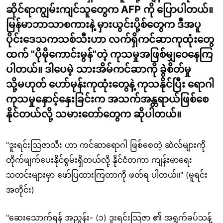
ဆိုင်ရာကျွမ်းကျင်သူတွေက AFP ကို ပြောပါတယ်။
မြန်မာဘာသာစကားနဲ့ မှားယွင်းပို့စ်တွေက ဒီအပူ
ပိုင်းဒေသကသစ်သီးဟာ လက်ရှိကင်ဆာကုထုံးတွေ
ထက် "ပိုမိုကောင်းမွန်"တဲ့ ကုသမှုအဖြစ်မျှဝေနေကြ
ပါတယ်။ ဒါပေမဲ့ သားအိမ်ကင်ဆာကို ခွဲစိတ်မှု
သို့မဟုတ် ဟော်မုန်းကုထုံးတွေနဲ့ ကုသနိုင်ပြီး ရောဂါ
ကုသမှုနှောင့်နှေးခြင်းက အသက်အန္တရာယ်ဖြစ်စေ
နိုင်တယ်လို့ သမားတော်တွေက ဆိုပါတယ်။
"ဒူးရင်းသြဇာသီး ဟာ ကင်ဆာရောဂါ ဖြစ်စေတဲ့ ဆဲလ်များကို
တိုက်ဖျက်ပေးနိုင်စွမ်းရှိတယ်လို့ နိုင်ငံတကာ ကျန်းမာရေး
သတင်းများမှာ ဖော်ပြထားကြတာကို ဖတ်ရ ပါတယ်။" (မူရင်း
အတိုင်း)
"ဆေးသောက်ရန် အညွန်း- (၁) ဒူးရင်းသြဇာ ၏ အရွက်ခပ်သန့်