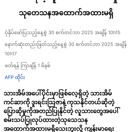
သုတေသနအထောက်အထားမရှိ
ပုံနှိပ်ဖော်ပြသည့်နေ့စွဲ 30 စက်တင်ဘာ 2025 အချိန် 10h15
နောက်ဆုံးတည်းဖြတ်သည့်နေ့စွဲ 30 စက်တင်ဘာ 2025 အချိန်
10h17
ဖတ်ရန် ကြာချိန် 1 မိနစ်
AFP ထိုင်း
သားအိမ်အပေါ်ပိုင်းမှာဖြစ်လေ့ရှိတဲ့ သားအိမ်
ကင်ဆာကို ဒူးရင်းသြဇာနဲ့ ကုသနိုင်တယ်ဆိုတဲ့
ပြောဆိုမှုကိုအတည်ပြုနိုင်တဲ့ လူသားတွေအပေါ်
စမ်းသပ်ပြုလုပ်ထားတဲ့သုသေသန
အထောက်အထားမရှိသေးဘူးလို့ ကျန်းမာရေး