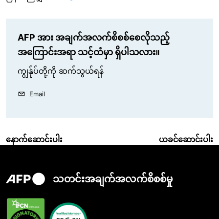
AFP အား အချက်အလက်စိစစ်စေလိုသည့်
အကြောင်းအရာ သင့်ထံမှာ ရှိပါသလား။
ကျွန်ုပ်တို့ကို ဆက်သွယ်ရန်
Email
နောက်ဆောင်းပါး
ယခင်ဆောင်းပါး
သတင်းအချက်အလက်စိစစ်မှု