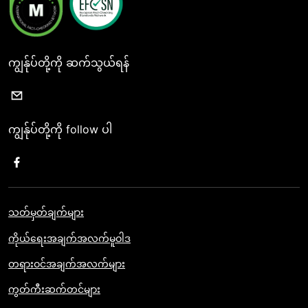
ကျွန်ုပ်တို့ကို ဆက်သွယ်ရန်
ကျွန်ုပ်တို့ကို follow ပါ
သတ်မှတ်ချက်များ
ကိုယ်ရေးအချက်အလက်မူဝါဒ
တရားဝင်အချက်အလက်များ
ကွတ်ကီးဆက်တင်များ