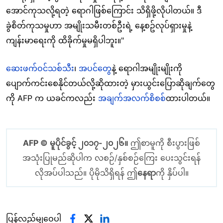
အောင်ကုသလို့ရတဲ့ ရောဂါဖြစ်ကြောင်း သိရှိဖို့လိုပါတယ်။ ဒီ
ခွဲစိတ်ကုသမှုဟာ အမျိုးသမီးတစ်ဦးရဲ့ နေ့စဥ်လုပ်ရှားမှုနဲ့
ကျန်းမာရေးကို ထိခိုက်မှုမရှိပါဘူး။"
ဆေးဖက်ဝင်သစ်သီး
၊
အပင်တွေ
နဲ့ ရောဂါအမျိုးမျိုးကို
ပျောက်ကင်းစေနိုင်တယ်လို့ဆိုထားတဲ့ မှားယွင်းပြောဆိုချက်တွေ
ကို AFP က ယခင်ကလည်း
အချက်အလက်စိစစ်
ထားပါတယ်။
AFP © မူပိုင်ခွင့် ၂၀၁၇-၂၀၂၆။
ဤစာမူကို စီးပွားဖြစ်
အသုံးပြုမည်ဆိုပါက လစဉ်/နှစ်စဉ်ကြေး ပေးသွင်းရန်
လိုအပ်ပါသည်။ ပိုမိုသိရှိရန် ဤ
နေရာ
ကို နှိပ်ပါ။
ပြန်လည်မျှဝေပါ