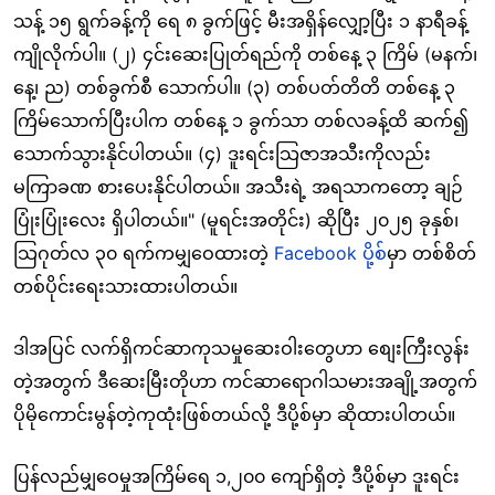
သန့် ၁၅ ရွက်ခန့်ကို ရေ ၈ ခွက်ဖြင့် မီးအရှိန်လျှော့ပြီး ၁ နာရီခန့်
ကျိုလိုက်ပါ။ (၂) ၄င်းဆေးပြုတ်ရည်ကို တစ်နေ့ ၃ ကြိမ် (မနက်၊
နေ့၊ ည) တစ်ခွက်စီ သောက်ပါ။ (၃) တစ်ပတ်တိတိ တစ်နေ့ ၃
ကြိမ်သောက်ပြီးပါက တစ်နေ့ ၁ ခွက်သာ တစ်လခန့်ထိ ဆက်၍
သောက်သွားနိုင်ပါတယ်။ (၄) ဒူးရင်းသြဇာအသီးကိုလည်း
မကြာခဏ စားပေးနိုင်ပါတယ်။ အသီးရဲ့ အရသာကတော့ ချဉ်
ပြုံးပြုံးလေး ရှိပါတယ်။" (မူရင်းအတိုင်း) ဆိုပြီး ၂၀၂၅ ခုနှစ်၊
သြဂုတ်လ ၃၀ ရက်ကမျှဝေထားတဲ့
Facebook ပို့စ်
မှာ တစ်စိတ်
တစ်ပိုင်းရေးသားထားပါတယ်။
ဒါအပြင် လက်ရှိကင်ဆာကုသမှုဆေးဝါးတွေဟာ စျေးကြီးလွန်း
တဲ့အတွက် ဒီဆေးမြီးတိုဟာ ကင်ဆာရောဂါသမားအချို့အတွက်
ပိုမိုကောင်းမွန်တဲ့ကုထုံးဖြစ်တယ်လို့ ဒီပို့စ်မှာ ဆိုထားပါတယ်။
ပြန်လည်မျှဝေမှုအကြိမ်ရေ ၁,၂၀၀ ကျော်ရှိတဲ့ ဒီပို့စ်မှာ ဒူးရင်း