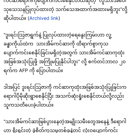
ကင်ဆာရောဂါကိုပျောက်ကင်းစေနိုင်တယ်ဆိုတဲ့ "လူသားအပေါ်
သုသေသနပြုလုပ်ထားတဲ့ သက်သေအထာက်အထားမရှိဘူး"လို့
ဆိုပါတယ်။ (
Archived link
)
"ဒူးရင်းသြဇာရွက်နဲ့ ပြုလုပ်ထားတဲ့ရေနွေးကြမ်းဟာ လူ့
ခန္ဓာကိုယ်ထဲက သားအိမ်ကင်ဆာကို ထိရာက်စွာကုသ
ပျောက်ကင်းစေနိုင်ခြင်းမရှိတဲ့အတွက် သားအိမ်ကင်ဆာကုထုံး
အဖြစ်အသုံးပြုဖို့ အကြုံမပြုနိုင်ပါဘူး" လို့ စက်တင်ဘာလ ၂၀
ရက်က AFP ကို ပြောပါတယ်။
ဒါအပြင် ဒူးရင်းသြဇာကို ကင်ဆာကုထုံးအဖြစ်အသုံးပြုခြင်းက
ရောဂါပိုမိုဆိုးရွာစေနိုင်ပြီး အသက်ဆုံးရှုံးစေနိုင်တယ်လို့လည်း
သူကသတိပေးခဲ့ပါတယ်။
"သားအိမ်ကင်ဆာဖြစ်ပွားနေတဲ့အမျိုးသမီးတွေအနေနဲ့ ဒီရောဂါ
ဟာ ရိုးရှင်းတဲ့ ခွဲစိတ်ကုသမှုတစ်ခုနဲ့တင် လုံးဝပျောက်ကင်း