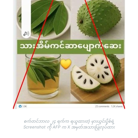
စက်တင်ဘာလ ၂၄ ရက်က ရယူထားတဲ့ မှားယွင်းပို့စ်ရဲ့
Screenshot ကို AFP က X အမှတ်အသားပြုလုပ်ထား