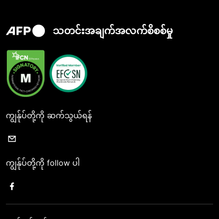
သတင်းအချက်အလက်စိစစ်မှု
ကျွန်ုပ်တို့ကို ဆက်သွယ်ရန်
ကျွန်ုပ်တို့ကို follow ပါ