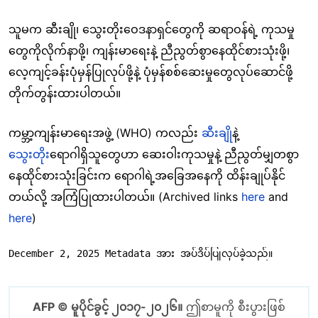
သူမက ဆီးချို၊ သွေးတိုးဝေဒနာရှင်တွေကို ဆရာဝန်ရဲ့ ကုသမှု
တွေကိုလိုက်နာဖို့၊ ကျန်းမာရေးနဲ့ ညီညွတ်စွာနေထိုင်စားသုံးဖို့၊
လေ့ကျင့်ခန်းပုံမှန်ပြုလုပ်ဖို့နဲ့ ပုံမှန်စစ်ဆေးမှုတွေလုပ်ဆောင်ဖို့
တိုက်တွန်းထားပါတယ်။
ကမ္ဘာ့ကျန်းမာရေးအဖွဲ့ (WHO) ကလည်း
ဆီးချို
နဲ့
သွေးတိုး
ရောဂါရှိသူတွေဟာ ဆေးဝါးကုသမှုနဲ့ ညီညွတ်မျှတစွာ
နေထိုင်စားသုံးခြင်းက ရောဂါရဲ့အခြေအနေကို ထိန်းချုပ်နိုင်
တယ်လို့ အကြံပြုထားပါတယ်။ (Archived links
here
and
here
)
December 2, 2025 Metadata အား အပ်ဒိပ်ပြုလုပ်ခဲ့သည်။
AFP © မူပိုင်ခွင့် ၂၀၁၇-၂၀၂၆။
ဤစာမူကို စီးပွားဖြစ်