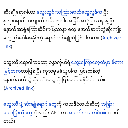
ဆီးချိုရောဂါဟာ
သွေးတွင်းသကြားဓာတ်တွေလွန်ကဲ
ပြီး
နှလုံးရောဂါ၊ ကျောက်ကပ်ရောဂါ၊ အမြင်အာရုံပြဿနာနဲ့ ဦး
နှောက်အာရုံကြောဆိုင်ရာပြဿနာ စတဲ့ နောက်ဆက်တွဲဆိုးကျိုး
တွေဖြစ်ပေါ်စေနိုင်တဲ့ ရောဂါတစ်မျိုးပဲဖြစ်ပါတယ်။ (
Archived
link
)
သွေးတိုးရောဂါကတော့ ခန္ဓာကိုယ်ရဲ့
သွေးကြောတွေထဲမှာ ဖိအား
မြင့်တက်
တာဖြစ်ပြီး ကုသမှုမခံယူပါက ပြင်းထန်တဲ့
နောက်ဆက်တွဲဆိုးကျိုးတွေကို ဖြစ်ပေါ်စေနိုင်ပါတယ်။
(
Archived link
)
သွေးတိုးနဲ့ ဆီးချိုရောဂါတွေ
ကို ကုသနိုင်တယ်ဆိုတဲ့
အခြား
ဆေးမြီးတိုတွေ
ကိုလည်း AFP က
အချက်အလက်စိစစ်
ထားပါ
တယ်။