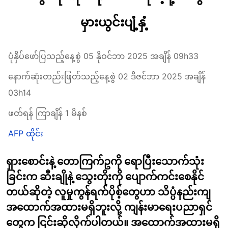
မှားယွင်းပျံ့နှံ့
ပုံနှိပ်ဖော်ပြသည့်နေ့စွဲ 05 နိုဝင်ဘာ 2025 အချိန် 09h33
နောက်ဆုံးတည်းဖြတ်သည့်နေ့စွဲ 02 ဒီဇင်ဘာ 2025 အချိန်
03h14
ဖတ်ရန် ကြာချိန် 1 မိနစ်
AFP ထိုင်း
ရှားစောင်းနဲ့ တောကြက်ဥကို ရောပြီးသောက်သုံး
ခြင်းက ဆီးချိုနဲ့ သွေးတိုးကို ပျောက်ကင်းစေနိုင်
တယ်ဆိုတဲ့ လူမှုကွန်ရက်ပိုစ့်တွေဟာ သိပ္ပံနည်းကျ
အထောက်အထားမရှိဘူးလို့ ကျန်းမာရေးပညာရှင်
တွေက ငြင်းဆိုလိုက်ပါတယ်။ အထောက်အထားမရှိ