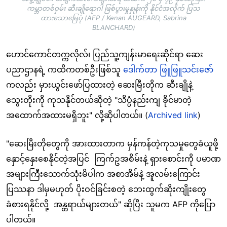
ကမ္ဘာတစ်ဝှမ်း ဆီးချိုရောဂါ ဖြစ်ပွားမှုနှုန်းကို နိုင်ငံအလိုက် ပြသ
ထားသောမြေပုံ (AFP / Kenan AUGEARD, Sabrina
BLANCHARD)
ဟောင်ကောင်တက္ကလိုလ်၊ ပြည်သူ့ကျန်းမာရေးဆိုင်ရာ ဆေး
ပညာဌာနရဲ့ ကထိကတစ်ဦးဖြစ်သူ
ဒေါက်တာ ဖြူဖြူသင်းဇော်
ကလည်း မှားယွင်းဖော်ပြထားတဲ့ ဆေးမြီးတိုက ဆီးချိုနဲ့
သွေးတိုးကို ကုသနိုင်တယ်ဆိုတဲ့ "သိပ္ပံနည်းကျ ခိုင်မာတဲ့
အထောက်အထားမရှိဘူး" လို့ဆိုပါတယ်။ (
Archived link
)
"ဆေးမြီးတိုတွေကို အားထားတာက မှန်ကန်တဲ့ကုသမှုတွေခံယူဖို့
နှောင့်နှေးစေနိုင်တဲ့အပြင် ကြက်ဥအစိမ်းနဲ့ ရှားစောင်းကို ပမာဏ
အများကြီးသောက်သုံးမိပါက အစာအိမ်နဲ့ အူလမ်းကြောင်း
ပြဿနာ ဒါမှမဟုတ် ပိုးဝင်ခြင်းစတဲ့ ဘေးထွက်ဆိုးကျိုးတွေ
ခံစားရနိုင်လို့ အန္တရာယ်များတယ်" ဆိုပြီး သူမက AFP ကိုပြော
ပါတယ်။