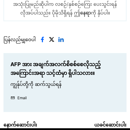
အသုံးပြုမည်ဆိုပါက လစဉ်/နှစ်စဉ်ကြေး ပေးသွင်းရန်
လိုအပ်ပါသည်။ ပိုမိုသိရှိရန် ဤ
နေရာ
ကို နှိပ်ပါ။
ပြန်လည်မျှဝေပါ
AFP အား အချက်အလက်စိစစ်စေလိုသည့်
အကြောင်းအရာ သင့်ထံမှာ ရှိပါသလား။
ကျွန်ုပ်တို့ကို ဆက်သွယ်ရန်
Email
နောက်ဆောင်းပါး
ယခင်ဆောင်းပါး