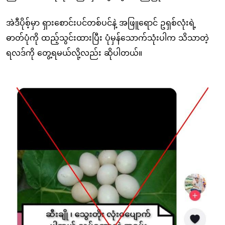
အဲဒီပိုစ့်မှာ ရှားစောင်းပင်တစ်ပင်နဲ့ အဖြူရောင် ဥရှစ်လုံးရဲ့
ဓာတ်ပုံကို ထည့်သွင်းထားပြီး ပုံမှန်သောက်သုံးပါက သိသာတဲ့
ရလဒ်ကို တွေ့ရမယ်လို့လည်း ဆိုပါတယ်။
Image