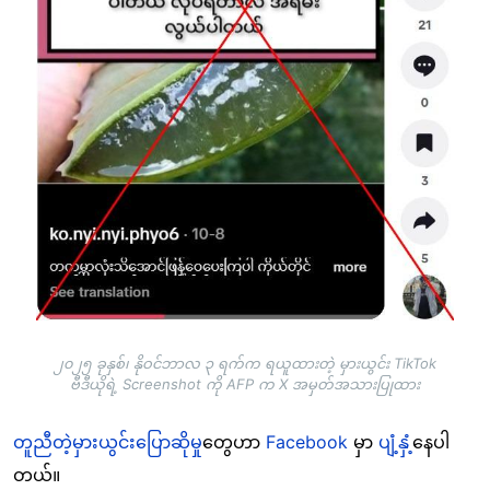
၂၀၂၅ ခုနှစ်၊ နိုဝင်ဘာလ ၃ ရက်က ရယူထားတဲ့ မှားယွင်း TikTok
ဗီဒီယိုရဲ့ Screenshot ကို AFP က X အမှတ်အသားပြုထား
တူညီတဲ့မှားယွင်းပြောဆိုမှု
တွေဟာ
Facebook
မှာ
ပျံ့နှံ့
နေပါ
တယ်။