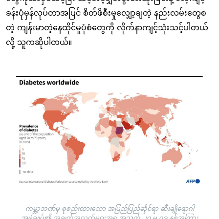
ခန်းပုံမှန်လုပ်တာအပြင် စိတ်ဖိစီးမှုလျှော့ချတဲ့ နည်းလမ်းတွေစ
တဲ့ ကျန်းမာတဲ့နေထိုင်မှုပုံစံတွေကို လိုက်နာကျင့်သုံးသင့်ပါတယ်
လို့ သူကဆိုပါတယ်။
Image
ကမ္ဘာ့ဘဏ်မှ စုစည်းထားသော အပြည်ပြည်ဆိုင်ရာ ဆီးချိုရောဂါ
အဖွဲ့ချုပ်၏ အချက်အလက်များအရ အသက် ၂၀ မှ ၇၉ နှစ်အကြား