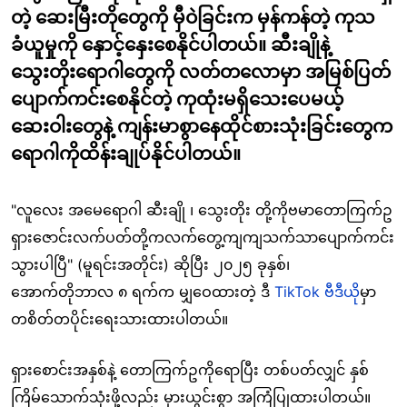
တဲ့ ဆေးမြီးတိုတွေကို မှီဝဲခြင်းက မှန်ကန်တဲ့ ကုသ
ခံယူမှုကို နှောင့်နှေးစေနိုင်ပါတယ်။ ဆီးချိုနဲ့
သွေးတိုးရောဂါတွေကို လတ်တလောမှာ အမြစ်ပြတ်
ပျောက်ကင်းစေနိုင်တဲ့ ကုထုံးမရှိသေးပေမယ့်
ဆေးဝါးတွေနဲ့ ကျန်းမာစွာနေထိုင်စားသုံးခြင်းတွေက
ရောဂါကိုထိန်းချုပ်နိုင်ပါတယ်။
"လူလေး အမေရောဂါ ဆီးချို ၊ သွေးတိုး တို့ကိုဗမာတောကြက်ဥ
ရှားဇောင်းလက်ပတ်တို့ကလက်တွေ့ကျကျသက်သာပျောက်ကင်း
သွားပါပြီ" (မူရင်းအတိုင်း) ဆိုပြီး ၂၀၂၅ ခုနှစ်၊
အောက်တိုဘာလ ၈ ရက်က မျှဝေထားတဲ့ ဒီ
TikTok ဗီဒီယို
မှာ
တစိတ်တပိုင်းရေးသားထားပါတယ်။
ရှားစောင်းအနှစ်နဲ့ တောကြက်ဥကိုရောပြီး တစ်ပတ်လျှင် နှစ်
ကြိမ်သောက်သုံးဖို့လည်း မှားယွင်းစွာ အကြံပြုထားပါတယ်။