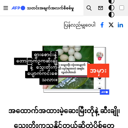
အ
အဓိကအကြောင်းအရာသို့ သွားမည်
မှောင်
သတင်းအချက်အလက်စိစစ်မှု
Search
မုဒ်
Primary tabs
ပြန်လည်မျှဝေပါ
အထောက်အထားမဲ့ဆေးမြီးတိုနဲ့ ဆီးချို၊
သွေးတိုးကုသနိုင်တယ်ဆိုတဲ့ပို့စ်တွေ