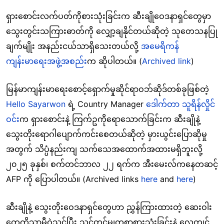
ရှားစောင်းလက်ပတ်ကိုစားသုံးခြင်းက ဆီးချိုဝေဒနာရှင်တွေမှာ
သွေးတွင်းသကြားဓာတ်ကို လျှော့ချနိုင်တယ်ဆိုတဲ့ သုတေသနပြု
ချက်မျိုး အနည်းငယ်သာရှိသေးတယ်လို့
အမေရိကန်
ကျန်းမာရေးအဖွဲ့အစည်း
က ဆိုပါတယ်။ (
Archived link
)
မြန်မာကျန်းမာရေးစောင့်ရှောက်မှုဆိုင်ရာဝဘ်ဆိုဒ်တစ်ခုဖြစ်တဲ့
Hello Sayarwon
ရဲ့ Country Manager
ဒေါက်တာ သူရိန်လှိုင်
ဝင်း
က ရှားစောင်းနဲ့ ကြက်ဥကိုရောသောက်ခြင်းက ဆီးချိုနဲ့
သွေးတိုးရောဂါပျောက်ကင်းစေတယ်ဆိုတဲ့ မှားယွင်းပြောဆိုမှု
အတွက် သိပ္ပံနည်းကျ သက်သေအထောက်အထားမရှိဘူးလို့
၂၀၂၅ ခုနှစ်၊ စက်တင်ဘာလ ၂၂ ရက်က အီးမေးလ်ကနေတဆင့်
AFP ကို ပြောပါတယ်။ (Archived links
here
and
here
)
ဆီးချိုနဲ့ သွေးတိုးဝေဒနာရှင်တွေဟာ ညွှန်ကြားထားတဲ့ ဆေးဝါး
တွေကိုသာမှီဝဲသင့်ပြီး သင့်တင့်မျှတစွာစားသုံးခြင်းနဲ့ လေ့ကျင့်