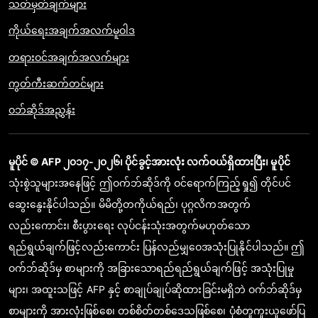
သတ်မှတ်ချက်များ
ကိုယ်ရေးအချက်အလက်မူဝါဒ
တရားဝင်အချက်အလက်များ
ကွတ်ကီးဆက်တင်များ
ဝဘ်ဆိုဒ်အညွှန်း
မူပိုင် © AFP ၂၀၁၇-၂၀၂၆၊ ပိုင်ခွင့်အားလုံး လက်ဝယ်ရှိထားပြီး၊ မူပိုင်
သုံးစွဲသူများအနေဖြင့် ဤဝက်ဘ်ဆိုဒ်ကို ဝင်ရောက်ကြည့်ရှု၍ တိုင်ပင်
ဆွေးနွေးနိုင်ပါသည်။ မိမိတို့တကိုယ်ရည်၊ ပုဂ္ဂလိကအတွက်
လည်းကောင်း၊ စီးပွားရေး လုပ်ငန်းသုံးအတွက်မဟုတ်သော
ရည်ရွယ်ချက်ဖြင့်လည်းကောင်း ပြန်လည်မျှဝေအသုံးပြုနိုင်ပါသည်။ ဤ
ဝက်ဘ်ဆိုဒ်မှ စာများကို အခြားသောရည်ရည်ရွယ်ချက်ဖြင့် အသုံးပြုမှု
များ၊ အထူးသဖြင့် AFP နှင့် စာချုပ်ချုပ်ဆိုထားခြင်းမရှိဘဲ ဝက်ဘ်ဆိုဒ်မှ
စာများကို အားလုံးဖြစ်စေ၊ တစ်စိတ်တစ်ဒေသဖြစ်စေ၊ ပုံစံတူကူးယူဖော်ပြ