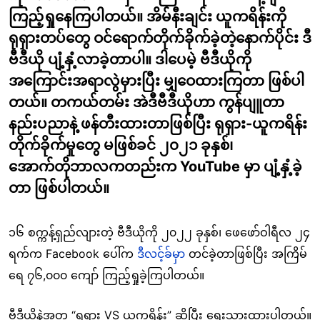
ကြည့်ရှုနေကြပါတယ်။ အိမ်နီးချင်း ယူကရိန်းကို
ရုရှားတပ်တွေ ဝင်ရောက်တိုက်ခိုက်ခဲ့တဲ့နောက်ပိုင်း ဒီ
ဗီဒီယို ပျံ့နှံ့လာခဲ့တာပါ။ ဒါပေမဲ့ ဗီဒီယိုကို
အကြောင်းအရာလွဲမှားပြီး မျှဝေထားကြတာ ဖြစ်ပါ
တယ်။ တကယ်တမ်း အဲဒီဗီဒီယိုဟာ ကွန်ပျူတာ
နည်းပညာနဲ့ ဖန်တီးထားတာဖြစ်ပြီး ရုရှား-ယူကရိန်း
တိုက်ခိုက်မှုတွေ မဖြစ်ခင် ၂၀၂၁ ခုနှစ်၊
အောက်တိုဘာလကတည်းက YouTube မှာ ပျံ့နှံ့ခဲ့
တာ ဖြစ်ပါတယ်။
၁၆ စက္ကန့်ရှည်လျားတဲ့ ဗီဒီယိုကို ၂၀၂၂ ခုနှစ်၊ ဖေဖော်ဝါရီလ ၂၄
ရက်က Facebook ပေါ်က
ဒီလင့်ခ်မှာ
တင်ခဲ့တာဖြစ်ပြီး အကြိမ်
ရေ ၇၆,၀၀၀ ကျော် ကြည့်ရှုခဲ့ကြပါတယ်။
ဗီဒီယိုနဲ့အတူ “ရုရှား VS ယူကရိန်း” ဆိုပြီး ရေးသားထားပါတယ်။