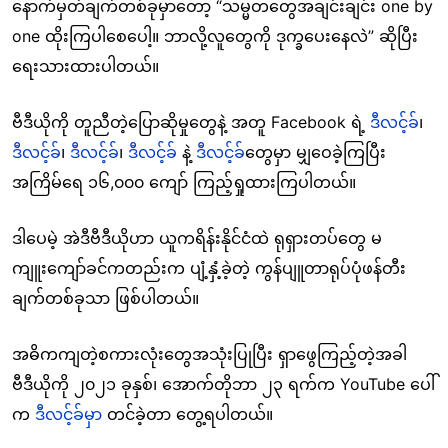
နောက်မှတ်ချက်တစ်ခုမှာတော့ “သမ္မတတွေအချင်းချင်း one by
one ထိုးကြပါစေပေါ့။ ဘာလို့လူတွေကို ဒုက္ခပေးနေလဲ” ဆိုပြီး
ရေးသားထားပါတယ်။
ဗီဒီယိုကို တူညီတဲ့ပြောဆိုမှုတွေနဲ့ အတူ Facebook ရဲ့
ဒီလင့်ခ်
၊
ဒီလင့်ခ်
၊
ဒီလင့်ခ်
၊
ဒီလင့်ခ်
နဲ့
ဒီလင့်ခ်
တွေမှာ မျှဝေခဲ့ကြပြီး
အကြိမ်ရေ ၁၆,၀၀၀ ကျော် ကြည့်ရှုထားကြပါတယ်။
ဒါပေမဲ့ အဲဒီဗီဒီယိုဟာ ယူကရိန်းနိုင်ငံထဲ ရုရှားတပ်တွေ မ
ကျူးကျော်ခင်ကတည်းက ပျံ့နှံ့ခဲ့တဲ့ ကွန်ပျူတာရုပ်ပုံဖန်တီး
ချက်တစ်ခုသာ ဖြစ်ပါတယ်။
အဓိကကျတဲ့စကားလုံးတွေအသုံးပြုပြီး ရှာဖွေကြည့်တဲ့အခါ
ဗီဒီယိုကို ၂၀၂၁ ခုနှစ်၊ အောက်တိုဘာ ၂၃ ရက်က YouTube ပေါ်
က
ဒီလင့်ခ်မှ
ာ တင်ခဲ့တာ တွေ့ရပါတယ်။