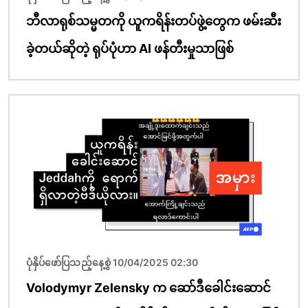
ဘီလာရုစ်သမ္မတကို ယူကရိန်းတပ်ဖွဲ့တွေက ဖမ်းဆီး
ခဲ့တယ်ဆိုတဲ့ ရုပ်ပုံဟာ AI ဖန်တီးမှုသာဖြစ်
ပုံရိပ်
ပုံနှိပ်ဖော်ပြသည့်နေ့စွဲ 10/04/2025 02:30
Volodymyr Zelensky က ဆော်ဒီခေါင်းဆောင်