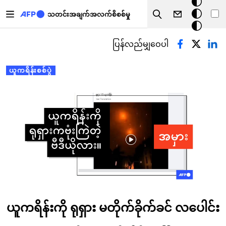
အ
အဓိကအကြောင်းအရာသို့ သွားမည်
မှောင်
သတင်းအချက်အလက်စိစစ်မှု
Search
မုဒ်
Primary tabs
ပြန်လည်မျှဝေပါ
ယူကရိန်းစစ်ပွဲ
ယူကရိန်းကို ရုရှား မတိုက်ခိုက်ခင် လပေါင်း