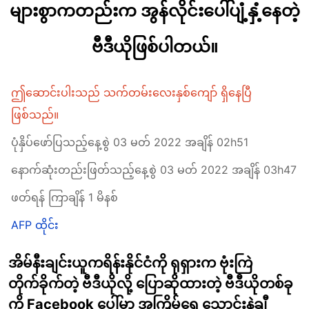
များစွာကတည်းက အွန်လိုင်းပေါ်ပျံ့နှံ့နေတဲ့
ဗီဒီယိုဖြစ်ပါတယ်။
ဤဆောင်းပါးသည် သက်တမ်းလေးနှစ်ကျော် ရှိနေပြီ
ဖြစ်သည်။
ပုံနှိပ်ဖော်ပြသည့်နေ့စွဲ 03 မတ် 2022 အချိန် 02h51
နောက်ဆုံးတည်းဖြတ်သည့်နေ့စွဲ 03 မတ် 2022 အချိန် 03h47
ဖတ်ရန် ကြာချိန် 1 မိနစ်
AFP ထိုင်း
အိမ်နီးချင်းယူကရိန်းနိုင်ငံကို ရုရှားက ဗုံးကြဲ
တိုက်ခိုက်တဲ့ ဗီဒီယိုလို့ ပြောဆိုထားတဲ့ ဗီဒီယိုတစ်ခု
ကို Facebook ပေါ်မှာ အကြိမ်ရေ သောင်းနဲ့ချီ