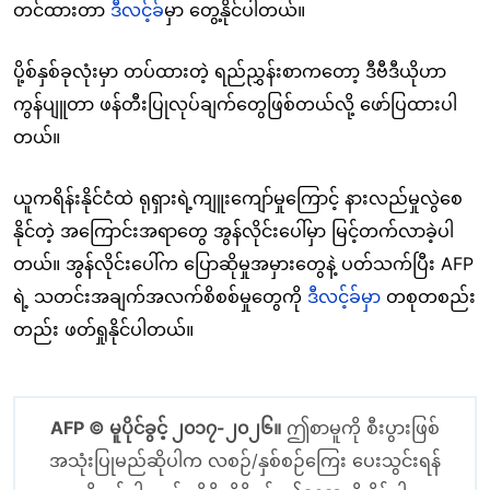
တင်ထားတာ
ဒီလင့်ခ်
မှာ တွေ့နိုင်ပါတယ်။
ပို့စ်နှစ်ခုလုံးမှာ တပ်ထားတဲ့ ရည်ညွှန်းစာကတော့ ဒီဗီဒီယိုဟာ
ကွန်ပျူတာ ဖန်တီးပြုလုပ်ချက်တွေဖြစ်တယ်လို့ ဖော်ပြထားပါ
တယ်။
ယူကရိန်းနိုင်ငံထဲ ရုရှားရဲ့ကျူးကျော်မှုကြောင့် နားလည်မှုလွဲစေ
နိုင်တဲ့ အကြောင်းအရာတွေ အွန်လိုင်းပေါ်မှာ မြင့်တက်လာခဲ့ပါ
တယ်။ အွန်လိုင်းပေါ်က ပြောဆိုမှုအမှားတွေနဲ့ ပတ်သက်ပြီး AFP
ရဲ့ သတင်းအချက်အလက်စိစစ်မှုတွေကို
ဒီလင့်ခ်မှ
ာ တစုတစည်း
တည်း ဖတ်ရှုနိုင်ပါတယ်။
AFP © မူပိုင်ခွင့် ၂၀၁၇-၂၀၂၆။
ဤစာမူကို စီးပွားဖြစ်
အသုံးပြုမည်ဆိုပါက လစဉ်/နှစ်စဉ်ကြေး ပေးသွင်းရန်