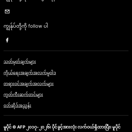
ကျွန်ုပ်တို့ကို follow ပါ
သတ်မှတ်ချက်များ
ကိုယ်ရေးအချက်အလက်မူဝါဒ
တရားဝင်အချက်အလက်များ
ကွတ်ကီးဆက်တင်များ
ဝဘ်ဆိုဒ်အညွှန်း
မူပိုင် © AFP ၂၀၁၇-၂၀၂၆၊ ပိုင်ခွင့်အားလုံး လက်ဝယ်ရှိထားပြီး၊ မူပိုင်