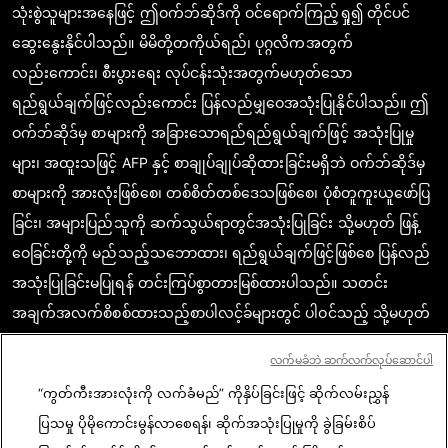
သုံးစွဲသူများအနေဖြင့် ဤဝက်ဘ်ဆိုဒ်ကို ဝင်ရောက်ကြည့်ရှု၍ တိုင်ပင်
ဆွေးနွေးနိုင်ပါသည်။ မိမိတို့တကိုယ်ရည်၊ ပုဂ္ဂလိကအတွက်
လည်းကောင်း၊ စီးပွားရေး လုပ်ငန်းသုံးအတွက်မဟုတ်သော
ရည်ရွယ်ချက်ဖြင့်လည်းကောင်း ပြန်လည်မျှဝေအသုံးပြုနိုင်ပါသည်။ ဤ
ဝက်ဘ်ဆိုဒ်မှ စာများကို အခြားသောရည်ရည်ရွယ်ချက်ဖြင့် အသုံးပြုမှု
များ၊ အထူးသဖြင့် AFP နှင့် စာချုပ်ချုပ်ဆိုထားခြင်းမရှိဘဲ ဝက်ဘ်ဆိုဒ်မှ
စာများကို အားလုံးဖြစ်စေ၊ တစ်စိတ်တစ်ဒေသဖြစ်စေ၊ ပုံစံတူကူးယူဖော်ပြ
ခြင်း၊ အများပြည်သူကို ဆက်သွယ်ရာတွင်အသုံးပြုခြင်း သို့မဟုတ် ဖြန့်
ဝေခြင်းတို့ကို မည်သည့်သဘောထား၊ ရည်ရွယ်ချက်ဖြင့်ဖြစ်စေ ပြန်လည်
အသုံးပြုခြင်းမပြုရန် တင်းကြပ်စွာတားမြစ်ထားပါသည်။ သတင်း
အချက်အလက်စိစစ်ထားသည့်စာပါလင့်ခ်များတွင် ပါဝင်သည့် သို့မဟုတ်
ဖော်ပြထားသည့် အကြောင်းအရာသည် သက်ဆိုင်သော သတင်း
လက်မခံဘဲ ဆက်လက်လုပ်ဆောင်ပါ
အချက်အလက်များကို အတည်ပြုရာတွင် စာဖတ်သူတို့ မှန်ကန်စွာ
“ကွတ်ကီးအားလုံးကို လက်ခံမည်” ကိုနှိပ်ခြင်းဖြင့် ဆိုက်လမ်းညွှန်
နားလည်စေရန်အလို့ငှာ လိုအပ်သည့် အတိုင်းအတာပမာဏအအလျောက်
ပြသမှု ပိုမိုကောင်းမွန်လာစေရန်၊ ဆိုက်အသုံးပြုမှုကို ခွဲခြမ်းစိပ်
ရယူဖော်ပြထားခြင်းဖြစ်ပါသည်။ AFP အနေဖြင့် ဤသို့သောတတိယအဖွဲ့