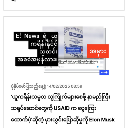
ပုံရိပ်
ပုံနှိပ်ဖော်ပြသည့်နေ့စွဲ 14/02/2025 03:59
'ယူကရိန်းသမ္မတ လူကြိုက်များစေဖို့ နာမည်ကြီး
သရုပ်ဆောင်တွေကို USAID က ငွေကြေး
ထောက်ပံ့'ဆိုတဲ့ မှားယွင်းပြောဆိုမှုကို Elon Musk