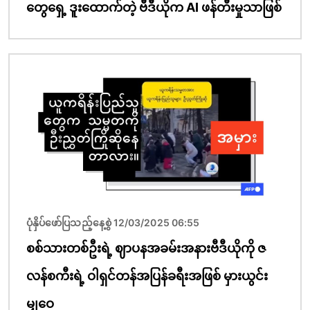
တွေရှေ့ ဒူးထောက်တဲ့ ဗီဒီယိုက AI ဖန်တီးမှုသာဖြစ်
ပုံရိပ်
ပုံနှိပ်ဖော်ပြသည့်နေ့စွဲ 12/03/2025 06:55
စစ်သားတစ်ဦးရဲ့ ဈာပနအခမ်းအနားဗီဒီယိုကို ဇ
လန်စကီးရဲ့ ဝါရှင်တန်အပြန်ခရီးအဖြစ် မှားယွင်း
မျှဝေ