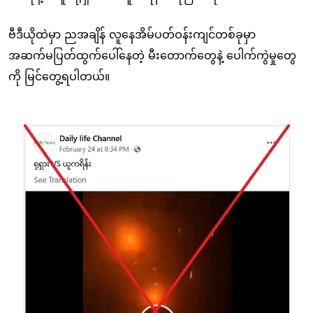
ဗီဒီယိုထဲမှာ ညအချိန် လူနေအိမ်ပတ်ဝန်းကျင်တစ်ခုမှာ
အဆက်မပြတ်ထွက်ပေါ်နေတဲ့ မီးတောက်တွေနဲ့ ပေါက်ကွဲမှုတွေ
ကို မြင်တွေ့ရပါတယ်။
Image