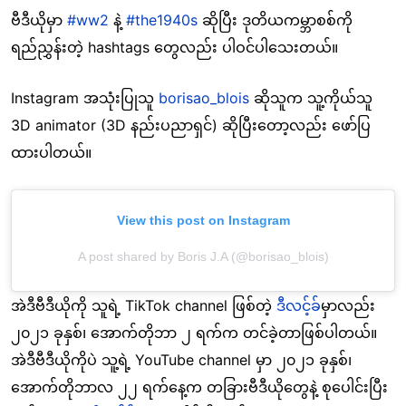
ဗီဒီယိုမှာ
#ww2
နဲ့
#the1940s
ဆိုပြီး ဒုတိယကမ္ဘာစစ်ကို
ရည်ညွှန်းတဲ့ hashtags တွေလည်း ပါဝင်ပါသေးတယ်။
Instagram အသုံးပြုသူ
borisao_blois
ဆိုသူက သူ့ကိုယ်သူ
3D animator (3D နည်းပညာရှင်) ဆိုပြီးတော့လည်း ဖော်ပြ
ထားပါတယ်။
View this post on Instagram
A post shared by Boris J.A (@borisao_blois)
အဲဒီဗီဒီယိုကို သူရဲ့ TikTok channel ဖြစ်တဲ့
ဒီလင့်ခ်
မှာလည်း
၂၀၂၁ ခုနှစ်၊ အောက်တိုဘာ ၂ ရက်က တင်ခဲ့တာဖြစ်ပါတယ်။
အဲဒီဗီဒီယိုကိုပဲ သူ့ရဲ့ YouTube channel မှာ ၂၀၂၁ ခုနှစ်၊
အောက်တိုဘာလ ၂၂ ရက်နေ့က တခြားဗီဒီယိုတွေနဲ့ စုပေါင်းပြီး