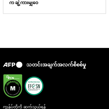
က ချဲ့ကားမျှဝေ
သတင်းအချက်အလက်စိစစ်မှု
ကျွန်ုပ်တို့ကို ဆက်သွယ်ရန်