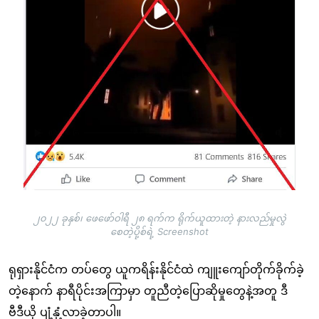
၂၀၂၂ ခုနှစ်၊ ဖေဖော်ဝါရီ ၂၈ ရက်က ရိုက်ယူထားတဲ့ နားလည်မှုလွဲ
စေတဲ့ပို့စ်ရဲ့ Screenshot
ရုရှားနိုင်ငံက တပ်တွေ ယူကရိန်းနိုင်ငံထဲ ကျူးကျော်တိုက်ခိုက်ခဲ့
တဲ့နောက် နာရီပိုင်းအကြာမှာ တူညီတဲ့ပြောဆိုမှုတွေနဲ့အတူ ဒီ
ဗီဒီယို ပျံ့နှံ့လာခဲ့တာပါ။