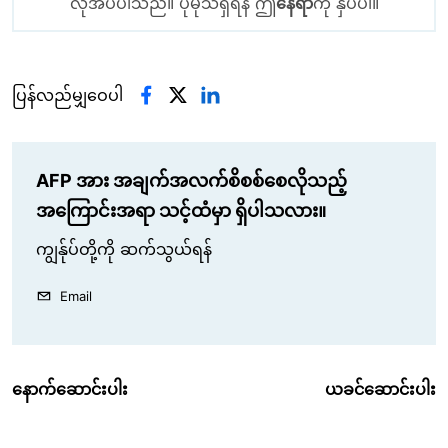
လိုအပ်ပါသည်။ ပိုမိုသိရှိရန် ဤ
နေရာ
ကို နှိပ်ပါ။
ပြန်လည်မျှဝေပါ
AFP အား အချက်အလက်စိစစ်စေလိုသည့်
အကြောင်းအရာ သင့်ထံမှာ ရှိပါသလား။
ကျွန်ုပ်တို့ကို ဆက်သွယ်ရန်
Email
နောက်ဆောင်းပါး
ယခင်ဆောင်းပါး