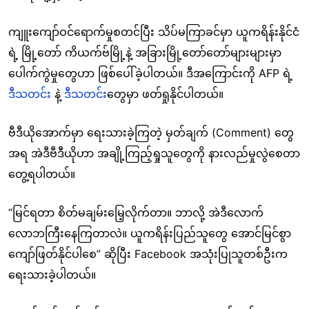
ကျူးကျော်ဝင်ရောက်မှုစတင်ပြီး သိပ်မကြာခင်မှာ ယူကရိန်းနိုင်ငံ
ရဲ့ မြို့တော် ကိယက်ဗ်မြို့နဲ့ အခြားမြို့တော်တော်များများမှာ
ပေါက်ကွဲမှုတွေဟာ ဖြစ်ပေါ်ခဲ့ပါတယ်။ ဒီအကြောင်းကို AFP ရဲ့
ဒီသတင်း
နဲ့
ဒီသတင်
းတွေမှာ ဖတ်ရှုနိုင်ပါတယ်။
ဗီဒီယိုအောက်မှာ ရေးသားခဲ့ကြတဲ့ မှတ်ချက် (Comment) တွေ
အရ အဲဒီဗီဒီယိုဟာ အချို့ကြည့်ရှုသူတွေကို နားလည်မှုလွဲစေတာ
တွေ့ရပါတယ်။
“မြင်ရတာ စိတ်မချမ်းမြေ့လိုက်တာ။ ဘာလို့ အဲဒီလောက်
လောဘကြီးနေကြတာလဲ။ ယူကရိန်းပြည်သူတွေ အောင်မြင်စွာ
ကျော်ဖြတ်နိုင်ပါစေ” ဆိုပြီး Facebook အသုံးပြုသူတစ်ဦးက
ရေးသားခဲ့ပါတယ်။