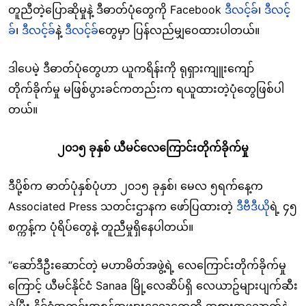
တူညီတဲ့ပြောဆိုမှုနဲ့ ဒီဓာတ်ပုံတွေကို Facebook
ဒီလင့်ခ်
၊
ဒီလင့်
ခ်
၊
ဒီလင့်ခ်
နဲ့
ဒီလင့်ခ်
တွေမှာ ပြန်လည်မျှဝေထားပါတယ်။
ဒါပေမဲ့ ဒီဓာတ်ပုံတွေဟာ ယူကရိန်းကို ရုရှားကျူးကျော်
တိုက်ခိုက်မှု မဖြစ်ပွားခင်ကတည်းက ရယူထားတဲ့ပုံတွေဖြစ်ပါ
တယ်။
၂၀၁၅ ခုနှစ် ယီမင်လေကြောင်းတိုက်ခိုက်မှု
ဒီပို့စ်က ဓာတ်ပုံနှစ်ပုံဟာ ၂၀၁၅ ခုနှစ်၊ မေလ ၅ရက်နေ့က
Associated Press သတင်းဌာနက ဖော်ပြထားတဲ့
ဒီဗီဒီယို
ရဲ့ ၄၅
စက္ကန့်က ပုံရိပ်တွေနဲ့ တူညီမှုရှိနေပါတယ်။
“ဆော်ဒီဦးဆောင်တဲ့ မဟာမိတ်အဖွဲ့ရဲ့ လေကြောင်းတိုက်ခိုက်မှု
ကြောင့် ယီမင်နိုင်ငံ Sanaa မြို့လေဆိပ်ရှိ လေယာဥ်များပျက်ဆီး