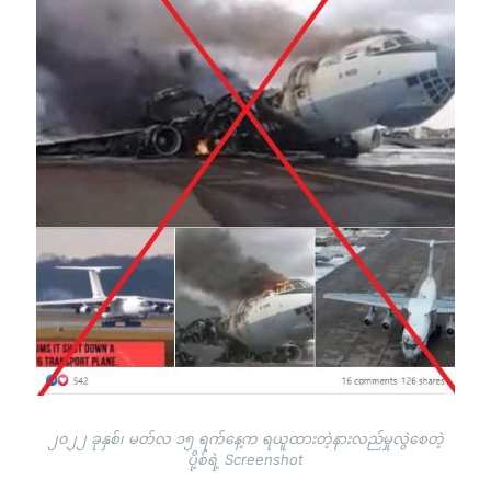
၂၀၂၂ ခုနှစ်၊ မတ်လ ၁၅ ရက်နေ့က ရယူထားတဲ့နားလည်မှုလွဲစေတဲ့
ပို့စ်ရဲ့ Screenshot