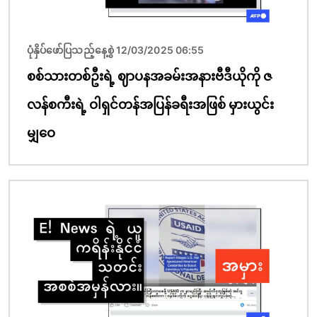
ပုံနှိပ်ဖော်ပြသည့်နေ့စွဲ 12/03/2025 06:55
စစ်သားတစ်ဦးရဲ့ ဈာပနအခမ်းအနားဗီဒီယိုကို ဇ
လန်စကီးရဲ့ ဝါရှင်တန်အပြန်ခရီးအဖြစ် မှားယွင်း
မျှဝေ
ပုံရိပ်