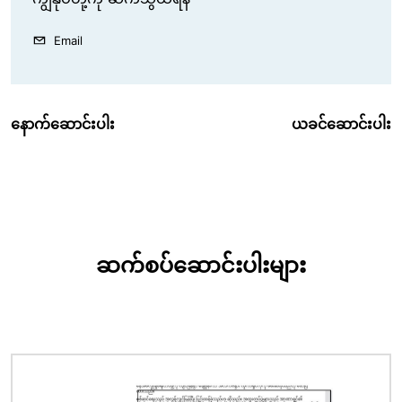
Email
နောက်ဆောင်းပါး
ယခင်ဆောင်းပါး
ဆက်စပ်ဆောင်းပါးများ
ပုံရိပ်