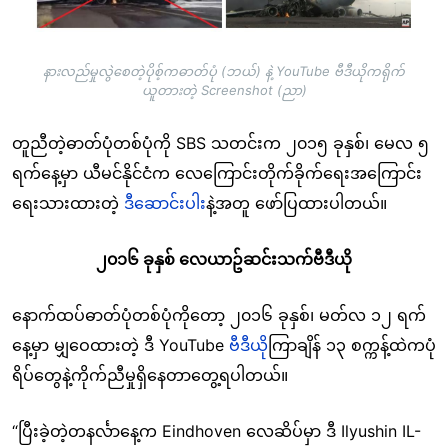
နားလည်မှုလွဲစေတဲ့ပိုစ့်ကဓာတ်ပုံ (ဘယ်) နဲ့ YouTube ဗီဒီယိုကရိုက်
ယူတားတဲ့ Screenshot (ညာ)
တူညီတဲ့ဓာတ်ပုံတစ်ပုံကို SBS သတင်းက ၂၀၁၅ ခုနှစ်၊ မေလ ၅
ရက်နေ့မှာ ယီမင်နိုင်ငံက လေကြောင်းတိုက်ခိုက်ရေးအကြောင်း
ရေးသားထားတဲ့
ဒီဆောင်းပါး
နဲ့အတူ ဖော်ပြထားပါတယ်။
၂၀၁၆ ခုနှစ် လေယာဥ်ဆင်းသက်ဗီဒီယို
နောက်ထပ်ဓာတ်ပုံတစ်ပုံကိုတော့ ၂၀၁၆ ခုနှစ်၊ မတ်လ ၁၂ ရက်
နေ့မှာ မျှဝေထားတဲ့ ဒီ YouTube
ဗီဒီယို
ကြာချိန် ၁၃ စက္ကန့်ထဲကပုံ
ရိပ်တွေနဲ့ကိုက်ညီမှုရှိနေတာတွေ့ရပါတယ်။
“ပြီးခဲ့တဲ့တနင်္လာနေ့က Eindhoven လေဆိပ်မှာ ဒီ Ilyushin IL-