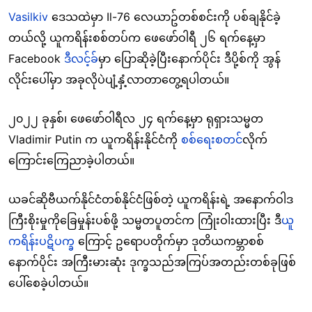
Vasilkiv
ဒေသထဲမှာ Il-76 လေယာဥ်တစ်စင်းကို ပစ်ချနိုင်ခဲ့
တယ်လို့ ယူကရိန်းစစ်တပ်က ဖေဖော်ဝါရီ ၂၆ ရက်နေ့မှာ
Facebook
ဒီလင့်ခ်
မှာ ပြောဆိုခဲ့ပြီးနောက်ပိုင်း ဒီပို့စ်ကို အွန်
လိုင်းပေါ်မှာ အခုလိုပဲပျံ့နှံ့လာတာတွေ့ရပါတယ်။
၂၀၂၂ ခုနှစ်၊ ဖေဖော်ဝါရီလ ၂၄ ရက်နေ့မှာ ရုရှားသမ္မတ
Vladimir Putin က ယူကရိန်းနိုင်ငံကို
စစ်ရေးစတင်
လိုက်
ကြောင်းကြေညာခဲ့ပါတယ်။
ယခင်ဆိုဗီယက်နိုင်ငံတစ်နိုင်ငံဖြစ်တဲ့ ယူကရိန်းရဲ့ အနောက်ဝါဒ
ကြီးစိုးမှုကိုခြေမှုန်းပစ်ဖို့ သမ္မတပူတင်က ကြုံးဝါးထားပြီး ဒီ
ယူ
ကရိန်းပဋိပက္ခ
ကြောင့် ဥရောပတိုက်မှာ ဒုတိယကမ္ဘာစစ်
နောက်ပိုင်း အကြီးမားဆုံး ဒုက္ခသည်အကြပ်အတည်းတစ်ခုဖြစ်
ပေါ်စေခဲ့ပါတယ်။