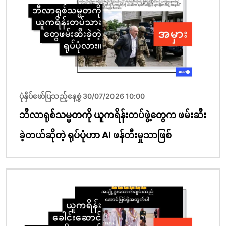
ပုံနှိပ်ဖော်ပြသည့်နေ့စွဲ 30/07/2026 10:00
ဘီလာရုစ်သမ္မတကို ယူကရိန်းတပ်ဖွဲ့တွေက ဖမ်းဆီး
ခဲ့တယ်ဆိုတဲ့ ရုပ်ပုံဟာ AI ဖန်တီးမှုသာဖြစ်
ပုံရိပ်