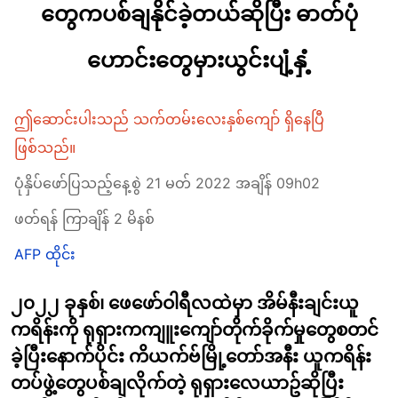
တွေကပစ်ချနိုင်ခဲ့တယ်ဆိုပြီး ဓာတ်ပုံ
ဟောင်းတွေမှားယွင်းပျံ့နှံ့
ဤဆောင်းပါးသည် သက်တမ်းလေးနှစ်ကျော် ရှိနေပြီ
ဖြစ်သည်။
ပုံနှိပ်ဖော်ပြသည့်နေ့စွဲ 21 မတ် 2022 အချိန် 09h02
ဖတ်ရန် ကြာချိန် 2 မိနစ်
AFP ထိုင်း
၂၀၂၂ ခုနှစ်၊ ဖေဖော်ဝါရီလထဲမှာ အိမ်နီးချင်းယူ
ကရိန်းကို ရုရှားကကျူးကျော်တိုက်ခိုက်မှုတွေစတင်
ခဲ့ပြီးနောက်ပိုင်း ကိယက်ဗ်မြို့တော်အနီး ယူကရိန်း
တပ်ဖွဲ့တွေပစ်ချလိုက်တဲ့ ရုရှားလေယာဥ်ဆိုပြီး