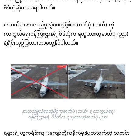
ဗီဒီယိုဆိုတာသိရပါတယ်။
အောက်မှာ နားလည်မှုလွဲစေတဲ့ပို့စ်ကဓာတ်ပုံ (ဘယ်) ကို
ကာကွယ်ရေးဝန်ကြီးဌာနရဲ့ ဗီဒီယိုက ရယူထားတဲ့ဓာတ်ပုံ (ညာ)
နဲ့နှိုင်းယှဥ်ပြထားတာတွေ့နိုင်ပါတယ်။
Image
နားလည်မှုလွဲစေတဲ့ပိုစ့်ကဓာတ်ပုံ (ဘယ်) နဲ့ ကာကွယ်ရေး
ဝန်ကြီးဌာနရဲ့ ဗီဒီယိုက ရယူထားတဲ့ဓာတ်ပုံ (ညာ)
ရုရှားရဲ့ ယူကရိန်းကျူးကျော်တိုက်ခိုက်မှုနဲ့ပတ်သက်တဲ့ သတင်း