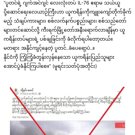
“ပူတင်ရဲ့ ဂျက်အင်ဂျင် လေးလုံးတပ် IL-76 ဧရာမ သယ်ယူ
ပို့ဆောင်ရေးလေယာဉ်ကြီးဟာ ယူကရိန်းကိုကျူးကျော်တိုက်ခိုက်
မည့် သံချပ်ကားများ၊ စစ်လက်နက်ပစ္စည်းများ၊ စစ်သည်တော်
များတင်ဆောင်လို့ ကီးရက်မြို့တော်အနီးရောက်လာချိန်မှာ ယူ
ကရိန်းတပ်များရဲ့ ပစ်ချခြင်းကို ခံလိုက်ရပါတော့တယ်။
မတရား အနိုင်ကျင့်နေတဲ့ ပူတင်..ခံပေရော့ပဲ..။
နိုင်ငံကို ကြံ့ကြံ့ခံတွန်းလှန်နေသော ယူကရိန်းပြည်သူများ
အောင်ပွဲခံနိုင်ကြပါစေ။” (မူရင်းသတ်ပုံအတိုင်း)
Image