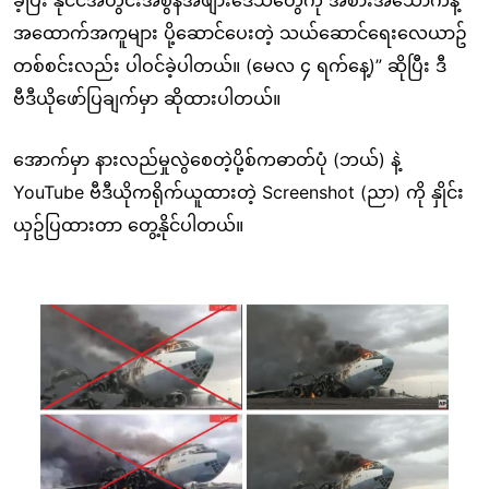
ခဲ့ပြီး နိုင်ငံအတွင်းအစွန်အဖျားဒေသတွေကို အစားအသောက်နဲ့
အထောက်အကူများ ပို့ဆောင်ပေးတဲ့ သယ်ဆောင်ရေးလေယာဥ်
တစ်စင်းလည်း ပါဝင်ခဲ့ပါတယ်။ (မေလ ၄ ရက်နေ့)” ဆိုပြီး ဒီ
ဗီဒီယိုဖော်ပြချက်မှာ ဆိုထားပါတယ်။
အောက်မှာ နားလည်မှုလွဲစေတဲ့ပို့စ်ကဓာတ်ပုံ (ဘယ်) နဲ့
YouTube ဗီဒီယိုကရိုက်ယူထားတဲ့ Screenshot (ညာ) ကို နှိုင်း
ယှဥ်ပြထားတာ တွေ့နိုင်ပါတယ်။
Image