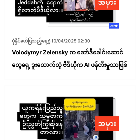
ပုံနှိပ်ဖော်ပြသည့်နေ့စွဲ 10/04/2025 02:30
Volodymyr Zelensky က ဆော်ဒီခေါင်းဆောင်
တွေရှေ့ ဒူးထောက်တဲ့ ဗီဒီယိုက AI ဖန်တီးမှုသာဖြစ်
ပုံရိပ်