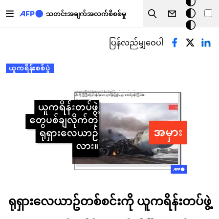
အ
အဓိကအကြောင်းအရာသို့ သွားမည်
မှောင်
သတင်းအချက်အလက်စိစစ်မှု
Search
မုဒ်
Primary tabs
ပြန်လည်မျှဝေပါ
ယူကရိန်းစစ်ပွဲ
ရုရှားလေယာဥ်တစ်စင်းကို ယူကရိန်းတပ်ဖွဲ့