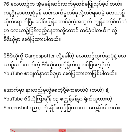
76 လေယာဥ်က အံ့မခန်းဆင်းသက်မှုတစ်ခုပြုလုပ်ခဲ့ပါတယ်။
ကနဦးမှာတော့ပုံမှန် ဆင်းသက်မှုတစ်ခုလို့ထင်ရပေမဲ့ လေယာဥ်
ဆိုက်ရောက်ပြီး ခေါင်းပြန်ထောင်ခဲ့တဲ့အတွက် ကျွန်တော့်စိတ်ထဲ
မှာ လေယာဥ်ပြန်လှည့်နေတာလို့တောင် ထင်ခဲ့ပါတယ်။” လို့
ဗီဒီယိုမှာ ဖော်ပြထားပါတယ်။
ဒီဗီဒီယိုကို Cargospotter လို့ခေါ်တဲ့ လေယာဥ်ထွက်ခွာပုံနဲ့ လေ
ယာဥ်ဆင်းသက်တဲ့ ဗီဒီယိုတွေကိုရိုက်ယူတင်ပြလေ့ရှိတဲ့
YouTube စာမျက်နှာတစ်ခုမှာ ဖော်ပြထားတာဖြစ်ပါတယ်။
အောက်မှာ နားလည်မှုလွဲစေတဲ့ပို့စ်ကဓာတ်ပုံ (ဘယ်) နဲ့
YouTube ဗီဒီယိုကြာချိန် ၁၃ စက္ကန့်ခန့်မှာ ရိုက်ယူထားတဲ့
Screenshot (ညာ) ကို နှိုင်းယှဥ်ပြထားတာ တွေ့နိုင်ပါတယ်။
Image