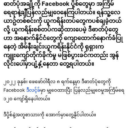
ဓာတ်ပုံအချို့ကို Facebook ပို့စ်တွေမှာ အကြိမ်
ရေရာနဲ့ချီပြန်လည်မျှဝေနေကြပါတယ်။ ရန်သူ့လေ
ယာဥ်တစ်စင်းကို ယူကရိန်းတပ်တွေကပစ်ချခဲ့တယ်
လို့ ယူကရိန်းစစ်တပ်ကဆိုထားပေမဲ့ ဒီဓာတ်ပုံတွေ
ဟာ အနောက်နိုင်ငံတွေကို ကျောထောက်နောက်ခံပြု
နေတဲ့ အိမ်နီးချင်းယူကရိန်းနိုင်ငံကို ရုရှားက
ကျူးကျော်တိုက်ခိုက်မှု မဖြစ်ပွားခင်ကတည်း အွန်
လိုင်းပေါ်မှာပျံ့နှံ့နေတာ တွေ့ရပါတယ်။
၂၀၂၂ ခုနှစ်၊ ဖေဖော်ဝါရီလ ၈ ရက်နေ့မှာ ဒီဓာတ်ပုံတွေကို
Facebook
ဒီလင့်ခ်
မှာ မျှဝေထားပြီး ပြန်လည်မျှဝေမှုအကြိမ်ရေ
၁၂၀ ကျော်ရှိနေပါတယ်။
ဒီပို့စ်နဲ့အတူစာသားကို အောက်မှာတွေ့နိုင်ပါတယ်။