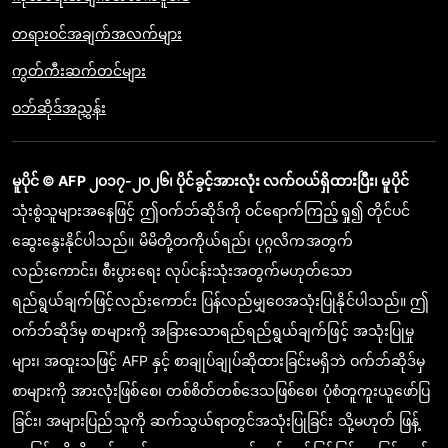
တရားဝင်အချက်အလက်များ
ကွတ်ကီးဆက်တင်များ
ဝဘ်ဆိုဒ်အညွှန်း
မူပိုင် © AFP ၂၀၁၇-၂၀၂၆၊ ပိုင်ခွင့်အားလုံး လက်ဝယ်ရှိထားပြီး၊ မူပိုင်
သုံးစွဲသူများအနေဖြင့် ဤဝက်ဘ်ဆိုဒ်ကို ဝင်ရောက်ကြည့်ရှု၍ တိုင်ပင်
ဆွေးနွေးနိုင်ပါသည်။ မိမိတို့တကိုယ်ရည်၊ ပုဂ္ဂလိကအတွက်
လည်းကောင်း၊ စီးပွားရေး လုပ်ငန်းသုံးအတွက်မဟုတ်သော
ရည်ရွယ်ချက်ဖြင့်လည်းကောင်း ပြန်လည်မျှဝေအသုံးပြုနိုင်ပါသည်။ ဤ
ဝက်ဘ်ဆိုဒ်မှ စာများကို အခြားသောရည်ရည်ရွယ်ချက်ဖြင့် အသုံးပြုမှု
များ၊ အထူးသဖြင့် AFP နှင့် စာချုပ်ချုပ်ဆိုထားခြင်းမရှိဘဲ ဝက်ဘ်ဆိုဒ်မှ
စာများကို အားလုံးဖြစ်စေ၊ တစ်စိတ်တစ်ဒေသဖြစ်စေ၊ ပုံစံတူကူးယူဖော်ပြ
ခြင်း၊ အများပြည်သူကို ဆက်သွယ်ရာတွင်အသုံးပြုခြင်း သို့မဟုတ် ဖြန့်