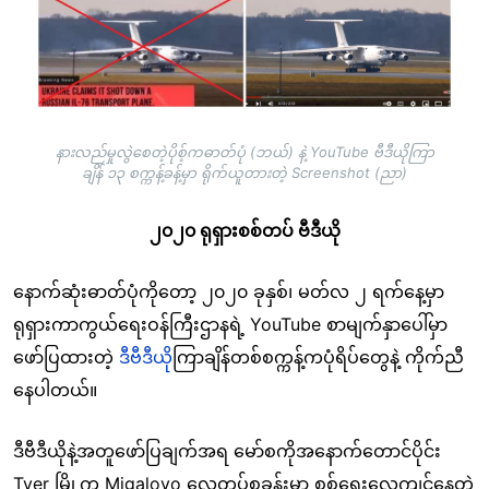
နားလည်မှုလွဲစေတဲ့ပိုစ့်ကဓာတ်ပုံ (ဘယ်) နဲ့ YouTube ဗီဒီယိုကြာ
ချိန် ၁၃ စက္ကန့်ခန့်မှာ ရိုက်ယူတားတဲ့ Screenshot (ညာ)
၂၀၂၀ ရုရှားစစ်တပ် ဗီဒီယို
နောက်ဆုံးဓာတ်ပုံကိုတော့ ၂၀၂၀ ခုနှစ်၊ မတ်လ ၂ ရက်နေ့မှာ
ရုရှားကာကွယ်ရေးဝန်ကြီးဌာနရဲ့ YouTube စာမျက်နှာပေါ်မှာ
ဖော်ပြထားတဲ့
ဒီဗီဒီယို
ကြာချိန်တစ်စက္ကန့်ကပုံရိပ်တွေနဲ့ ကိုက်ညီ
နေပါတယ်။
ဒီဗီဒီယိုနဲ့အတူဖော်ပြချက်အရ မော်စကိုအနောက်တောင်ပိုင်း
Tver မြို့က Migalovo လေတပ်စခန်းမှာ စစ်ရေးလေ့ကျင့်နေတဲ့