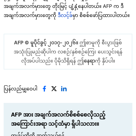
အချက်အလက်မှားတွေ တိုးမြင့် ပျံ့နှံ့နေပါတယ်။ AFP က ဒီ
အချက်အလက်မှားတွေကို
ဒီလင့်ခ်
မှာ စိစစ်ဖော်ပြထားပါတယ်။
AFP © မူပိုင်ခွင့် ၂၀၁၇-၂၀၂၆။
ဤစာမူကို စီးပွားဖြစ်
အသုံးပြုမည်ဆိုပါက လစဉ်/နှစ်စဉ်ကြေး ပေးသွင်းရန်
လိုအပ်ပါသည်။ ပိုမိုသိရှိရန် ဤ
နေရာ
ကို နှိပ်ပါ။
ပြန်လည်မျှဝေပါ
AFP အား အချက်အလက်စိစစ်စေလိုသည့်
အကြောင်းအရာ သင့်ထံမှာ ရှိပါသလား။
ကျွန်ုပ်တို့ကို ဆက်သွယ်ရန်