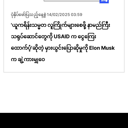
ပုံနှိပ်ဖော်ပြသည့်နေ့စွဲ 14/02/2025 03:59
'ယူကရိန်းသမ္မတ လူကြိုက်များစေဖို့ နာမည်ကြီး
သရုပ်ဆောင်တွေကို USAID က ငွေကြေး
ထောက်ပံ့'ဆိုတဲ့ မှားယွင်းပြောဆိုမှုကို Elon Musk
က ချဲ့ကားမျှဝေ