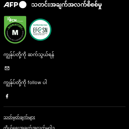
သတင်းအချက်အလက်စိစစ်မှု
ကျွန်ုပ်တို့ကို ဆက်သွယ်ရန်
ကျွန်ုပ်တို့ကို follow ပါ
သတ်မှတ်ချက်များ
ကိုယ်ရေးအချက်အလက်မူဝါဒ