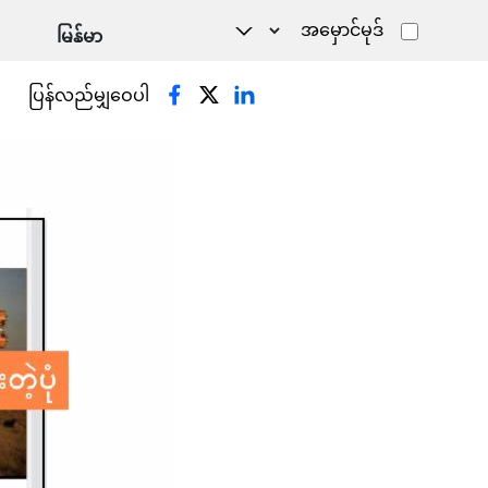
အမှောင်မုဒ်
ပြန်လည်မျှဝေပါ