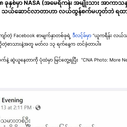
ု ၂၀၁၈ ခုနှစ်မှာ NASA (အမေရိကန်၊ အမျိုးသား အာကာသန
ုံးပျံကို သယ်ဆောင်လာတာဟာ လယ်ထွန်စက်မဟုတ်ဘဲ ရထား
ကျော်တဲ့ Facebook စာမျက်နှာတစ်ခုရဲ့
ဒီလင့်ခ်မှာ
“ယူကရိန်း လယ်သမား
ဆိုတဲ့စာသားနဲ့အတူ မတ်လ ၁၃ ရက်နေ့က တင်ခဲ့တာပါ။
်စက်နဲ့ ဆွဲယူနေတာကို ပုံထဲမှာ မြင်တွေ့ရပြီး “CNA Photo: More Nes