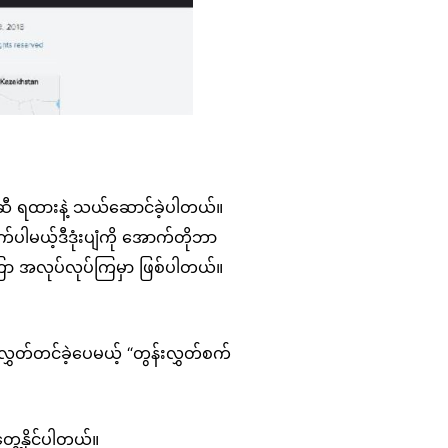
ခန်းဆီ ရထားနဲ့ သယ်ဆောင်ခဲ့ပါတယ်။
်ပါမယ့်ဒီဒုံးပျံကို အောက်တိုဘာ
ြာ အလုပ်လုပ်ကြမှာ ဖြစ်ပါတယ်။
ှတ်တင်ခဲ့ပေမယ့် “တွန်းလွှတ်စက်
ွေ့နိုင်ပါတယ်။