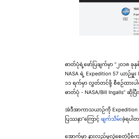
ဓာတ်ပုံရဲ့ဖော်ပြချက်မှာ “၂၀၁၈ ခုန
NASA ရဲ့ Expedition 57 ယာဉ်မှူး 
၁၁ ရက်မှာ လွှတ်တင်ဖို့ စီစဉ်ထ
ဓာတ်ပုံ - NASA/Bill Ingalls” ဆိုပ
အဲဒီအာကာသယာဉ်ကို Expedition 57
ပြဿနာ”ကြောင့်
ဖျက်သိမ်း
ခဲ့ရပါ
အောက်မှာ နားလည်မှုလွဲစေတဲ့ပို့စ်က