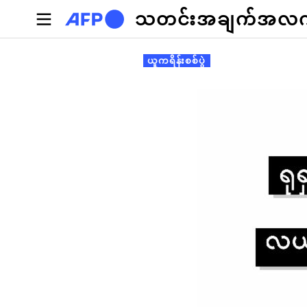
အဓိကအကြောင်းအရာသို့ သွားမည်
သတင်းအချက်အလက်စ
Primary tabs
ယူကရိန်းစစ်ပွဲ