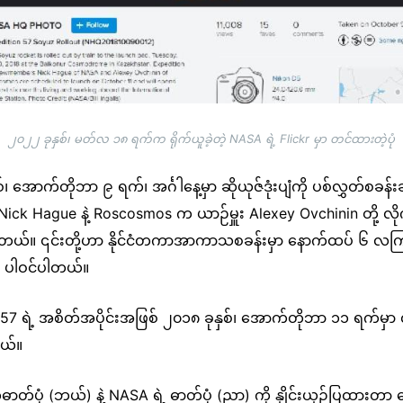
၂၀၂၂ ခုနှစ်၊ မတ်လ ၁၈ ရက်က ရိုက်ယူခဲ့တဲ့ NASA ရဲ့ Flickr မှာ တင်ထားတဲ့ပုံ
ှစ်၊ အောက်တိုဘာ ၉ ရက်၊ အင်္ဂါနေ့မှာ ဆိုယုဇ်ဒုံးပျံကို ပစ်လွှတ်စ
Nick Hague နဲ့ Roscosmos က ယာဉ်မှူး Alexey Ovchinin တို့ လိုက
ားပါတယ်။ ၎င်းတို့ဟာ နိုင်ငံတကာအာကာသစခန်းမှာ နောက်ထပ် ၆ လက
ြီး ပါဝင်ပါတယ်။
 ရဲ့ အစိတ်အပိုင်းအဖြစ် ၂၀၁၈ ခုနှစ်၊ အောက်တိုဘာ ၁၁ ရက်မှာ လွ
တယ်။
ဓာတ်ပုံ (ဘယ်) နဲ့ NASA ရဲ့ ဓာတ်ပုံ (ညာ) ကို နှိုင်းယှဥ်ပြထားတာ တ