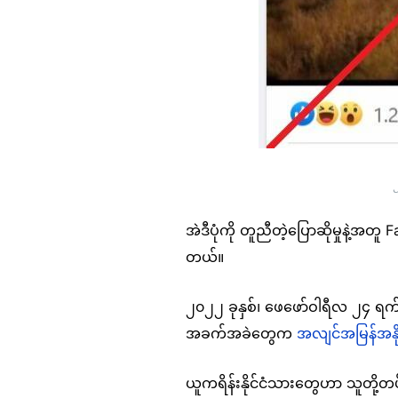
အဲဒီပုံကို တူညီတဲ့ပြောဆိုမှုနဲ့အတ
တယ်။
၂၀၂၂ ခုနှစ်၊ ဖေဖော်ဝါရီလ ၂၄ ရက်မှ
အခက်အခဲတွေက
အလျင်အမြန်အနိုင
ယူကရိန်းနိုင်ငံသားတွေဟာ သူတို့တပ်ဖ