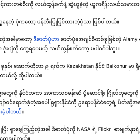
းတင့်ကားတစ်စီးကို လယ်ထွန်စက်နဲ့ ဆွဲယူခဲ့တဲ့ ယူကရိန်းလယ်သမားတ
ဆွဲယူနေတဲ့ ပုံကတော့ ဖန်တီးပြုပြင်ထားတဲ့ပုံသာ ဖြစ်ပါတယ်။
်တဲ့အခါမှာတော့
ဒီဓာတ်ပုံဟာ
ဓာတ်ပုံအေဂျင်စီတစ်ခုဖြစ်တဲ့ Alamy ရဲ
ှာ ဒုံးပျံကို တွေ့ရပေမယ့် လယ်ထွန်စက်တော့ မပါဝင်ပါဘူး။
ခုနှစ်၊ အောက်တိုဘာ ၉ ရက်က Kazakhstan နိုင်ငံ Baikonur မှာ ရှိတဲ့
ယ်လို့ ဆိုပါတယ်။
ေကို နိုင်ငံတကာ အာကာသစခန်းဆီ ပို့ဆောင်ဖို့၊ ဂြိုလ်တုတွေကို ဂြိ
င်ရောက်ခဲ့တဲ့အပေါ် ရုရှားနိုင်ငံကို ဥရောပနိုင်ငံတွေရဲ့ ပိတ်ဆို့အရ
်းခဲ့ပါတယ်
။
ီး ရှာဖွေကြည့်တဲ့အခါ ဒီဓာတ်ပုံကို NASA ရဲ့ Flickr စာမျက်နှာရ
တွေ့ရပါတယ်။