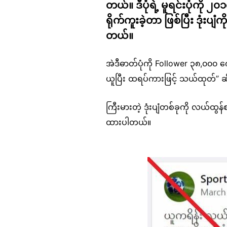
တယ်။ ဒီပုံရဲ့ မူရင်းပုံကိ
ရိုက်ကူးခဲ့တာ ဖြစ်ပြီး ဒ
တယ်။
အဲဒီဓာတ်ပုံကို Follower ၃၈,၀၀၀ 
ယူပြီး ထရပ်ကားဖြင့် သယ်ထုတ်” 
ကြီးမားတဲ့ ဒုံးပျံတစ်ခုကို လယ်ထွန
ထားပါတယ်။
Image