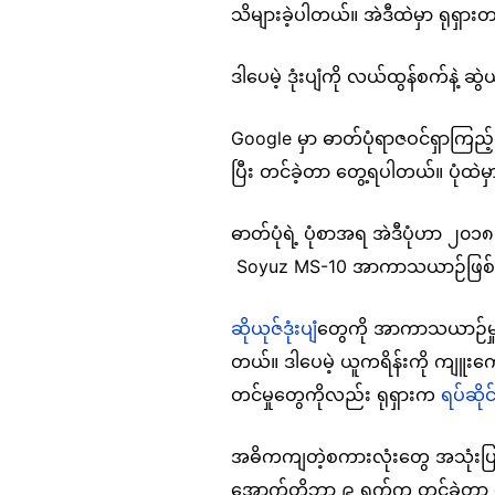
သိများခဲ့ပါတယ်။ အဲဒီထဲမှာ ရုရှာ
ဒါပေမဲ့ ဒုံးပျံကို လယ်ထွန်စက်နဲ့ 
Google မှာ ဓာတ်ပုံရာဇဝင်ရှာကြည့
ပြီး တင်ခဲ့တာ တွေ့ရပါတယ်။ ပုံထဲမ
ဓာတ်ပုံရဲ့ ပုံစာအရ အဲဒီပုံဟာ ၂၀၁၈ 
Soyuz MS-10 အာကာသယာဉ်ဖြစ်တ
ဆိုယုဇ်ဒုံးပျံ
တွေကို အာကာသယာဉ်မှူးတွ
တယ်။ ဒါပေမဲ့ ယူကရိန်းကို ကျူးကျော်ဝ
တင်မှုတွေကိုလည်း ရုရှားက
ရပ်ဆိုင
အဓိကကျတဲ့စကားလုံးတွေ အသုံးပြုပြ
အောက်တိုဘာ ၉ ရက်က တင်ခဲ့တာ 