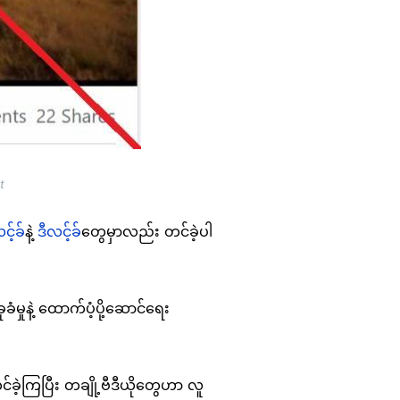
t
င့်ခ်
နဲ့
ဒီလင့်ခ်
တွေမှာလည်း တင်ခဲ့ပါ
မှုနဲ့ ထောက်ပံ့ပို့ဆောင်ရေး
တင်ခဲ့ကြပြီး တချို့ဗီဒီယိုတွေဟာ လူ