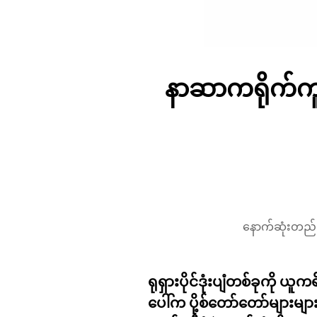
နာဆာကရိုက်ကူးခ
နောက်ဆုံးတည်း
ရုရှားပိုင်ဒုံးပျံတစ်ခုကို 
ပေါ်က ပို့စ်တော်တော်များမျ