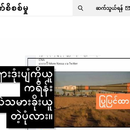
ိစစ်မှု
ဆက်သွယ်ရန်
Search