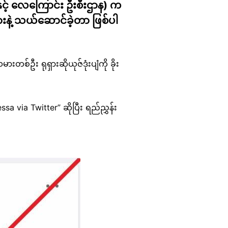
ှင့် လေကြောင်း ဦးစီးဌာန) က
နဲ့ သယ်ဆောင်ခဲ့တာ ဖြစ်ပါ
တစ်ဦး ရုရှားဆိုယုဇ်ဒုံးပျံကို ခိုး
sa via Twitter” ဆိုပြီး ရည်ညွှန်း