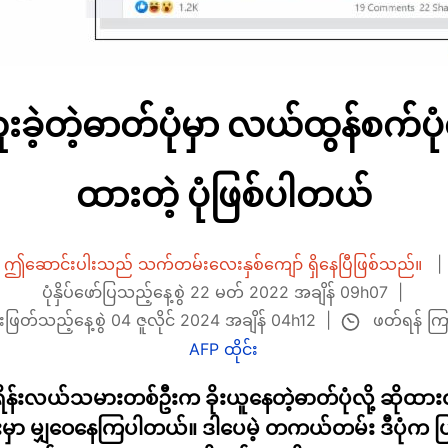
ဲ့တဲ့ဓာတ်ပုံမှာ လယ်ထွန်စက်ပုံထ
ထားတဲ့ ပုံဖြစ်ပါတယ်
ဤဆောင်းပါးသည် သက်တမ်းလေးနှစ်ကျော် ရှိနေပြီဖြစ်သည်။
ပုံနှိပ်ဖော်ပြသည့်နေ့စွဲ 22 မတ် 2022 အချိန် 09h07
ဖတ်ရန် ကြာ
ဖြတ်သည့်နေ့စွဲ 04 ဇူလိုင် 2024 အချိန် 04h12
AFP ထိုင်း
ယူကရိန်းလယ်သမားတစ်ဦးက ခိုးယူနေတဲ့ဓာတ်ပုံလို့ ဆိုထားတ
ားမှာ မျှဝေနေကြပါတယ်။ ဒါပေမဲ့ တကယ်တမ်း ဒီပုံက ပြု