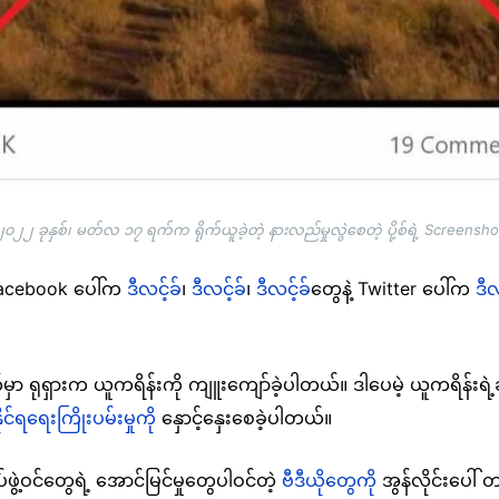
၂၀၂၂ ခုနှစ်၊ မတ်လ ၁၇ ရက်က ရိုက်ယူခဲ့တဲ့ နားလည်မှုလွဲစေတဲ့ ပို့စ်ရဲ့ Screensho
ူ Facebook ပေါ်က
ဒီလင့်ခ်
၊
ဒီလင့်ခ်
၊
ဒီလင့်ခ်
တွေနဲ့ Twitter ပေါ်က
ဒီလ
ာ ရုရှားက ယူကရိန်းကို ကျူးကျော်ခဲ့ပါတယ်။ ဒါပေမဲ့ ယူကရိန်းရဲ့ခုခံ
်ရရေးကြိုးပမ်းမှုကို
နှောင့်နှေးစေခဲ့ပါတယ်။
ွဲ့ဝင်တွေရဲ့ အောင်မြင်မှုတွေပါဝင်တဲ့
ဗီဒီယိုတွေကို
အွန်လိုင်းပေါ် 