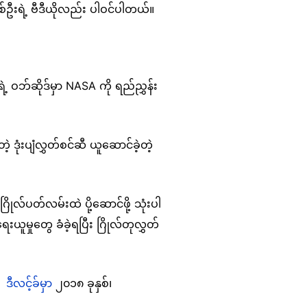
စ်ဦးရဲ့ ဗီဒီယိုလည်း ပါဝင်ပါတယ်။
့ ဝဘ်ဆိုဒ်မှာ NASA ကို ရည်ညွှန်း
 ဒုံးပျံလွှတ်စင်ဆီ ယူဆောင်ခဲ့တဲ့
ုလ်ပတ်လမ်းထဲ ပို့ဆောင်ဖို့ သုံးပါ
ေးယူမှုတွေ ခံခဲ့ရပြီး ဂြိုလ်တုလွှတ်
ဲ့
ဒီလင့်ခ်မှာ
၂၀၁၈ ခုနှစ်၊