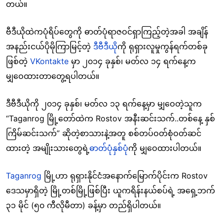
တယ်။
ဗီဒီယိုထဲကပုံရိပ်တွေကို ဓာတ်ပုံရာဇဝင်ရှာကြည့်တဲ့အခါ အချိန်
အနည်းငယ်ပိုမိုကြာမြင့်တဲ့
ဒီဗီဒီယို
ကို ရုရှားလူမှုကွန်ရက်တစ်ခု
ဖြစ်တဲ့
VKontakte
မှာ ၂၀၁၄ ခုနှစ်၊ မတ်လ ၁၄ ရက်နေ့က
မျှဝေထားတာတွေ့ရပါတယ်။
ဒီဗီဒီယိုကို ၂၀၁၄ ခုနှစ်၊ မတ်လ ၁၃ ရက်နေ့မှာ မျှဝေတဲ့သူက
“Taganrog မြို့တော်ထဲက Rostov အနီးဆင်းသက်..တစ်နေ့ နှစ်
ကြိမ်ဆင်းသက်” ဆိုတဲ့စာသားနဲ့အတူ စစ်တပ်ဝတ်စုံဝတ်ဆင်
ထားတဲ့ အမျိုးသားတွေရဲ့
ဓာတ်ပုံနှစ်ပုံ
ကို မျှဝေထားပါတယ်။
Taganrog
မြို့ဟာ ရုရှားနိုင်ငံအနောက်မြောက်ပိုင်းက Rostov
ဒေသမှာရှိတဲ့ မြို့တစ်မြို့ဖြစ်ပြီး ယူကရိန်းနယ်စပ်ရဲ့ အရှေ့ဘက်
၃၁ မိုင် (၅၀ ကီလိုမီတာ) ခန့်မှာ တည်ရှိပါတယ်။