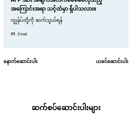
အကြောင်းအရာ သင့်ထံမှာ ရှိပါသလား။
ကျွန်ုပ်တို့ကို ဆက်သွယ်ရန်
Email
နောက်ဆောင်းပါး
ယခင်ဆောင်းပါး
ဆက်စပ်ဆောင်းပါးများ