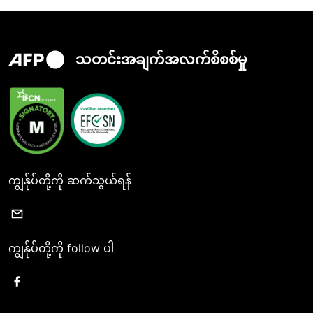
သတင်းအချက်အလက်စိစစ်မှု
ကျွန်ုပ်တို့ကို ဆက်သွယ်ရန်
ကျွန်ုပ်တို့ကို follow ပါ