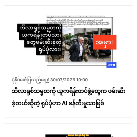
ပုံရိပ်
ပုံနှိပ်ဖော်ပြသည့်နေ့စွဲ 30/07/2026 10:00
ဘီလာရုစ်သမ္မတကို ယူကရိန်းတပ်ဖွဲ့တွေက ဖမ်းဆီး
ခဲ့တယ်ဆိုတဲ့ ရုပ်ပုံဟာ AI ဖန်တီးမှုသာဖြစ်
ပုံရိပ်