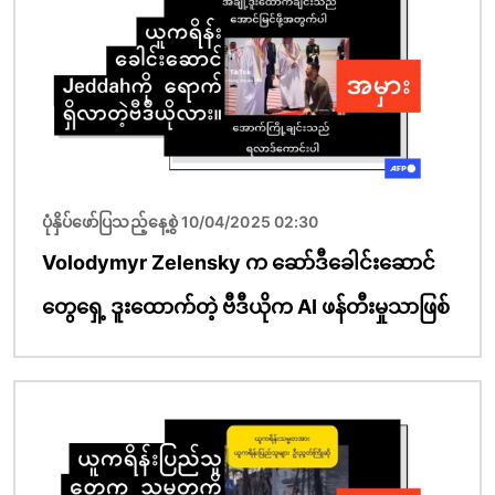
ပုံနှိပ်ဖော်ပြသည့်နေ့စွဲ 10/04/2025 02:30
Volodymyr Zelensky က ဆော်ဒီခေါင်းဆောင်
တွေရှေ့ ဒူးထောက်တဲ့ ဗီဒီယိုက AI ဖန်တီးမှုသာဖြစ်
ပုံရိပ်