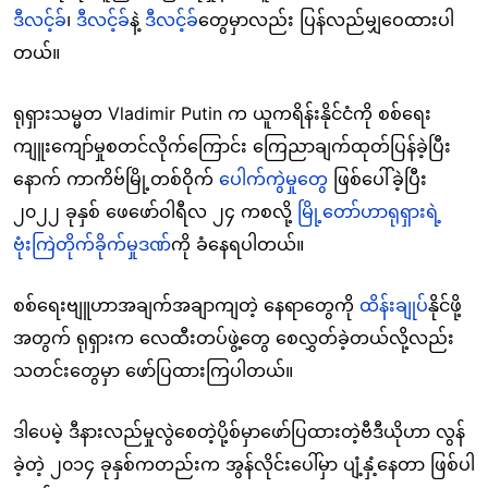
ဒီလင့်ခ်
၊
ဒီလင့်ခ်
နဲ့
ဒီလင့်ခ်
တွေမှာလည်း ပြန်လည်မျှဝေထားပါ
တယ်။
ရုရှားသမ္မတ Vladimir Putin က ယူကရိန်းနိုင်ငံကို စစ်ရေး
ကျူးကျော်မှုစတင်လိုက်ကြောင်း ကြေညာချက်ထုတ်ပြန်ခဲ့ပြီး
နောက် ကာကိဗ်မြို့တစ်ဝိုက်
ပေါက်ကွဲမှုတွေ
ဖြစ်ပေါ်ခဲ့ပြီး
၂၀၂၂ ခုနှစ် ဖေဖော်ဝါရီလ ၂၄ ကစလို့
မြို့တော်ဟာရုရှားရဲ့
ဗုံးကြဲတိုက်ခိုက်မှုဒဏ်
ကို ခံနေရပါတယ်။
စစ်ရေးဗျူဟာအချက်အချာကျတဲ့ နေရာတွေကို
ထိန်းချုပ်
နိုင်ဖို့
အတွက် ရုရှားက လေထီးတပ်ဖွဲ့တွေ စေလွှတ်ခဲ့တယ်လို့လည်း
သတင်းတွေမှာ ဖော်ပြထားကြပါတယ်။
ဒါပေမဲ့ ဒီနားလည်မှုလွဲစေတဲ့ပို့စ်မှာဖော်ပြထားတဲ့ဗီဒီယိုဟာ လွန်
ခဲ့တဲ့ ၂၀၁၄ ခုနှစ်ကတည်းက အွန်လိုင်းပေါ်မှာ ပျံ့နှံ့နေတာ ဖြစ်ပါ