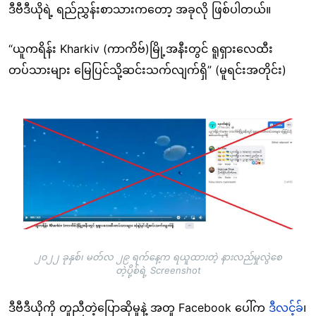
ဒီဗီဒီယိုရဲ့ ရည်ညွှန်းစာသားကတော့ အခုလို ဖြစ်ပါတယ်။
“ယူကရိန်း Kharkiv (ကာကိဗ်)မြို့အနီးတွင် ရူရှားလေထီး
တပ်သားများ မြေပြင်သို့ဆင်းသက်လျက်ရှိ” (မူရင်းအတိုင်း)
Image
၂၀၂၂ ခုနှစ်၊ မတ်လ ၂၉ ရက်နေ့က ရယူထားတဲ့ နားလည်မှုလွဲစေ
တဲ့ပို့စ်ရဲ့ Screenshot
ဒီဗီဒီယိုကို တူညီတဲ့ပြောဆိုမှုနဲ့ အတူ Facebook ပေါ်က
ဒီလင့်ခ်
၊