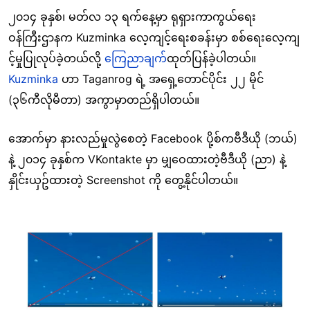
၂၀၁၄ ခုနှစ်၊ မတ်လ ၁၃ ရက်နေ့မှာ ရုရှားကာကွယ်ရေး
ဝန်ကြီးဌာနက Kuzminka လေ့ကျင့်ရေးစခန်းမှာ စစ်ရေးလေ့ကျ
င့်မှုပြုလုပ်ခဲ့တယ်လို့
ကြေညာချက်
ထုတ်ပြန်ခဲ့ပါတယ်။
Kuzminka
ဟာ Taganrog ရဲ့ အရှေ့တောင်ပိုင်း ၂၂ မိုင်
(၃၆ကီလိုမီတာ) အကွာမှာတည်ရှိပါတယ်။
အောက်မှာ နားလည်မှုလွဲစေတဲ့ Facebook ပို့စ်ကဗီဒီယို (ဘယ်)
နဲ့ ၂၀၁၄ ခုနှစ်က VKontakte မှာ မျှဝေထားတဲ့ဗီဒီယို (ညာ) နဲ့
နှိုင်းယှဥ်ထားတဲ့ Screenshot ကို တွေ့နိုင်ပါတယ်။
Image