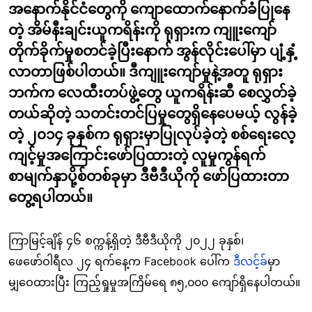
အနောက်နိုင်ငံတွေကို ကျောထောက်နောက်ခံပြုနေ
တဲ့ အိမ်နီးချင်းယူကရိန်းကို ရုရှားက ကျူးကျော်
တိုက်ခိုက်မှုစတင်ခဲ့ပြီးနောက် အွန်လိုင်းပေါ်မှာ ပျံ့နှံ့
လာတာဖြစ်ပါတယ်။ ဒီကျူးကျော်မှုနဲ့အတူ ရုရှား
ဘက်က လေထီးတပ်ဖွဲ့တွေ ယူကရိန်းဆီ စေလွှတ်ခဲ့
တယ်ဆိုတဲ့ သတင်းတင်ပြမှုတွေရှိနေပေမယ့် လွန်ခဲ့
တဲ့ ၂၀၁၄ ခုနှစ်က ရုရှားမှာပြုလုပ်ခဲ့တဲ့ စစ်ရေးလေ့
ကျင့်မှုအကြောင်းဖော်ပြထားတဲ့ လူမှုကွန်ရက်
စာမျက်နှာပို့စ်တစ်ခုမှာ ဒီဗီဒီယိုကို ဖော်ပြထားတာ
တွေ့ရပါတယ်။
ကြာမြင့်ချိန် ၄၆ စက္ကန့်ရှိတဲ့ ဒီဗီဒီယိုကို ၂၀၂၂ ခုနှစ်၊
ဖေဖော်ဝါရီလ ၂၄ ရက်နေ့က Facebook ပေါ်က
ဒီလင့်ခ်
မှာ
မျှဝေထားပြီး ကြည့်ရှုမှုအကြိမ်ရေ ၈၅,၀၀၀ ကျော်ရှိနေပါတယ်။