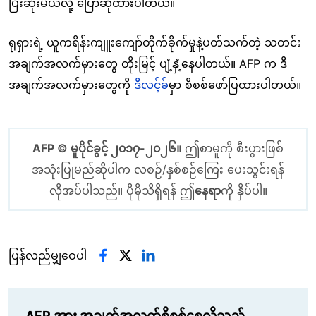
ပြီးဆုံးမယ်လို့ ပြောဆိုထားပါတယ်။
ရုရှားရဲ့ ယူကရိန်းကျူးကျော်တိုက်ခိုက်မှုနဲ့ပတ်သက်တဲ့ သတင်း
အချက်အလက်မှားတွေ တိုးမြင့် ပျံ့နှံ့နေပါတယ်။ AFP က ဒီ
အချက်အလက်မှားတွေကို
ဒီလင့်ခ်
မှာ စိစစ်ဖော်ပြထားပါတယ်။
AFP © မူပိုင်ခွင့် ၂၀၁၇-၂၀၂၆။
ဤစာမူကို စီးပွားဖြစ်
အသုံးပြုမည်ဆိုပါက လစဉ်/နှစ်စဉ်ကြေး ပေးသွင်းရန်
လိုအပ်ပါသည်။ ပိုမိုသိရှိရန် ဤ
နေရာ
ကို နှိပ်ပါ။
ပြန်လည်မျှဝေပါ
AFP အား အချက်အလက်စိစစ်စေလိုသည့်