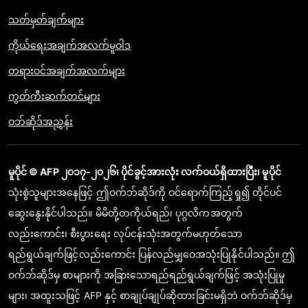
သတ်မှတ်ချက်များ
ကိုယ်ရေးအချက်အလက်မူဝါဒ
တရားဝင်အချက်အလက်များ
ကွတ်ကီးဆက်တင်များ
ဝဘ်ဆိုဒ်အညွှန်း
မူပိုင် © AFP ၂၀၁၇-၂၀၂၆၊ ပိုင်ခွင့်အားလုံး လက်ဝယ်ရှိထားပြီး၊ မူပိုင်
သုံးစွဲသူများအနေဖြင့် ဤဝက်ဘ်ဆိုဒ်ကို ဝင်ရောက်ကြည့်ရှု၍ တိုင်ပင်
ဆွေးနွေးနိုင်ပါသည်။ မိမိတို့တကိုယ်ရည်၊ ပုဂ္ဂလိကအတွက်
လည်းကောင်း၊ စီးပွားရေး လုပ်ငန်းသုံးအတွက်မဟုတ်သော
ရည်ရွယ်ချက်ဖြင့်လည်းကောင်း ပြန်လည်မျှဝေအသုံးပြုနိုင်ပါသည်။ ဤ
ဝက်ဘ်ဆိုဒ်မှ စာများကို အခြားသောရည်ရည်ရွယ်ချက်ဖြင့် အသုံးပြုမှု
များ၊ အထူးသဖြင့် AFP နှင့် စာချုပ်ချုပ်ဆိုထားခြင်းမရှိဘဲ ဝက်ဘ်ဆိုဒ်မှ