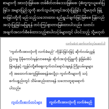
စာများကို အားလုံးဖြစ်စေ၊ တစ်စိတ်တစ်ဒေသဖြစ်စေ၊ ပုံစံတူကူးယူဖော်ပြ
ခြင်း၊ အများပြည်သူကို ဆက်သွယ်ရာတွင်အသုံးပြုခြင်း သို့မဟုတ် ဖြန့်
ဝေခြင်းတို့ကို မည်သည့်သဘောထား၊ ရည်ရွယ်ချက်ဖြင့်ဖြစ်စေ ပြန်လည်
အသုံးပြုခြင်းမပြုရန် တင်းကြပ်စွာတားမြစ်ထားပါသည်။ သတင်း
အချက်အလက်စိစစ်ထားသည့်စာပါလင့်ခ်များတွင် ပါဝင်သည့် သို့မဟုတ်
ဖော်ပြထားသည့် အကြောင်းအရာသည် သက်ဆိုင်သော သတင်း
လက်မခံဘဲ ဆက်လက်လုပ်ဆောင်ပါ
အချက်အလက်များကို အတည်ပြုရာတွင် စာဖတ်သူတို့ မှန်ကန်စွာ
“ကွတ်ကီးအားလုံးကို လက်ခံမည်” ကိုနှိပ်ခြင်းဖြင့် ဆိုက်လမ်းညွှန်
နားလည်စေရန်အလို့ငှာ လိုအပ်သည့် အတိုင်းအတာပမာဏအအလျောက်
ပြသမှု ပိုမိုကောင်းမွန်လာစေရန်၊ ဆိုက်အသုံးပြုမှုကို ခွဲခြမ်းစိပ်
ရယူဖော်ပြထားခြင်းဖြစ်ပါသည်။ AFP အနေဖြင့် ဤသို့သောတတိယအဖွဲ့
ဖြာရန်နှင့် ကျွန်ုပ်တို့၏ဈေးကွက်တင်ရောင်းချရန် ကြိုးပမ်းမှုများ
အစည်း (third party) ၏ စာ၊ အကြောင်းအရာများနှင့်ပတ်သက်၍ မူပိုင်
ကို အထောက်အကူဖြစ်စေရန်အလို့ငှာ ကွတ်ကီးများကို သင့်
ခွင့်ရှိသူ သို့မဟုတ် မူရင်းတင်သူများထံမှ မည်သည့်ပိုင်ခွင့်မှ ရယူထားခြင်း
စက်ပစ္စည်းတွင် သိမ်းဆည်းထားရန် သဘောတူရာရောက်
မရှိပါ။ ဤသို့ဆောင်ရွက်သည့်အတွက် မည်သို့သော တာဝန်မှရှိမည်
ပါသည်။
မဟုတ်ပါ။ AFP နှင့် AFP ၏ တံဆိပ်လိုဂိုမှာ မှတ်ပုံတင်ပြီးဖြစ်ကာ AFP ၏
ကုန်အမှတ်တံဆိပ်များလည်းဖြစ်ပါသည်။
ကွတ်ကီးဆက်တင်များ
ကွတ်ကီးအားလုံးကို လက်ခံမည်