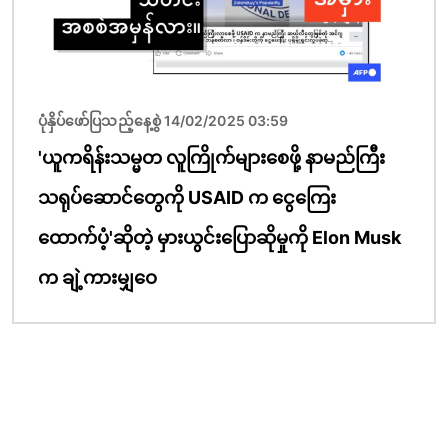
ပုံနှိပ်ဖော်ပြသည့်နေ့စွဲ 14/02/2025 03:59
'ယူကရိန်းသမ္မတ လူကြိုက်များစေဖို့ နာမည်ကြီး
သရုပ်ဆောင်တွေကို USAID က ငွေကြေး
ထောက်ပံ့'ဆိုတဲ့ မှားယွင်းပြောဆိုမှုကို Elon Musk
က ချဲ့ကားမျှဝေ