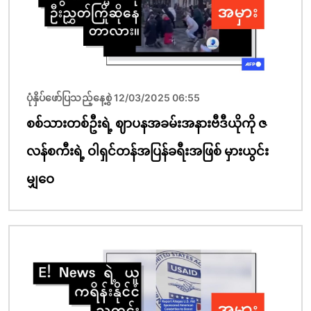
ပုံနှိပ်ဖော်ပြသည့်နေ့စွဲ 12/03/2025 06:55
စစ်သားတစ်ဦးရဲ့ ဈာပနအခမ်းအနားဗီဒီယိုကို ဇ
လန်စကီးရဲ့ ဝါရှင်တန်အပြန်ခရီးအဖြစ် မှားယွင်း
မျှဝေ
ပုံရိပ်