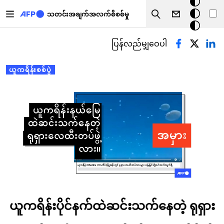
အ
အဓိကအကြောင်းအရာသို့ သွားမည်
မှောင်
သတင်းအချက်အလက်စိစစ်မှု
Search
မုဒ်
Primary tabs
ပြန်လည်မျှဝေပါ
ယူကရိန်းစစ်ပွဲ
ယူကရိန်းပိုင်နက်ထဲဆင်းသက်နေတဲ့ ရုရှား