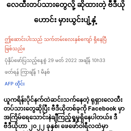
လေထီးတပ်သားတွေလို့ ဆိုထားတဲ့ ဗီဒီယို
ဟောင်း မှားယွင်းပျံ့နှံ့
ဤဆောင်းပါးသည် သက်တမ်းလေးနှစ်ကျော် ရှိနေပြီ
ဖြစ်သည်။
ပုံနှိပ်ဖော်ပြသည့်နေ့စွဲ 29 မတ် 2022 အချိန် 10h33
ဖတ်ရန် ကြာချိန် 1 မိနစ်
AFP ထိုင်း
ယူကရိန်းပိုင်နက်ထဲဆင်းသက်နေတဲ့ ရုရှားလေထီး
တပ်သားတွေဆိုပြီး ဗီဒီယိုတစ်ခုကို Facebook မှာ
အကြိမ်ရေသောင်းနဲချီကြည့်ရှုမှုရှိနေပါတယ်။ ဒီ
ဗီဒီယိုဟာ ၂၀၂၂ ခုနှစ်၊ ဖေဖော်ဝါရီလထဲမှာ