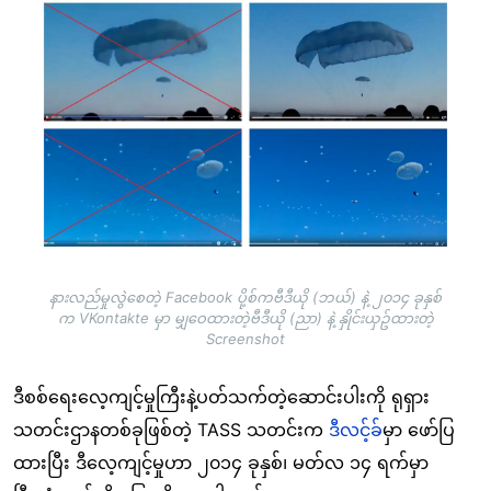
နားလည်မှုလွဲစေတဲ့ Facebook ပို့စ်ကဗီဒီယို (ဘယ်) နဲ့ ၂၀၁၄ ခုနှစ်
က VKontakte မှာ မျှဝေထားတဲ့ဗီဒီယို (ညာ) နဲ့ နှိုင်းယှဥ်ထားတဲ့
Screenshot
ဒီစစ်ရေးလေ့ကျင့်မှုကြီးနဲ့ပတ်သက်တဲ့ဆောင်းပါးကို ရုရှား
သတင်းဌာနတစ်ခုဖြစ်တဲ့ TASS သတင်းက
ဒီလင့်ခ်
မှာ ဖော်ပြ
ထားပြီး ဒီလေ့ကျင့်မှုဟာ ၂၀၁၄ ခုနှစ်၊ မတ်လ ၁၄ ရက်မှာ