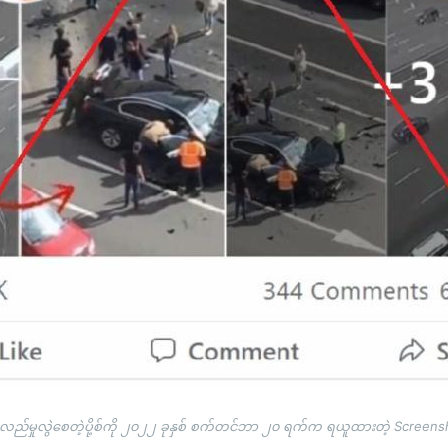
းလည်မှုလွဲစေတဲ့ပို့စ်ကို ၂၀၂၂ ခုနှစ် စက်တင်ဘာ ၂၀ ရက်က ရယူထားတဲ့ Screens