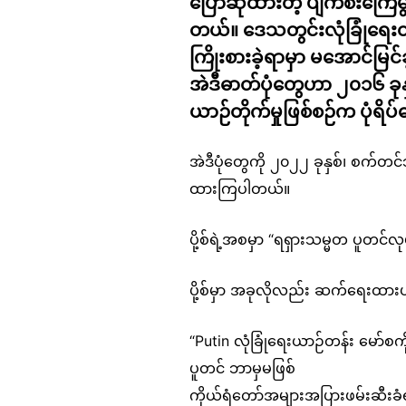
ပြောဆိုထားတဲ့ ပျက်စီးကြေမွ
တယ်။ ဒေသတွင်းလုံခြုံရေးထိ
ကြိုးစားခဲ့ရာမှာ မအောင်မြင
အဲဒီဓာတ်ပုံတွေဟာ ၂၀၁၆ ခုန
ယာဉ်တိုက်မှုဖြစ်စဉ်က ပုံရိ
အဲဒီပုံတွေကို ၂၀၂၂ ခုနှစ်၊ စက
ထားကြပါတယ်။
ပို့စ်ရဲ့အစမှာ “ရရှားသမ္မတ ပူတင်
ပို့စ်မှာ အခုလိုလည်း ဆက်ရေးထာ
“Putin လုံခြုံရေးယာဉ်တန်း မော်စကိ
ပူတင် ဘာမှမဖြစ်
ကိုယ်ရံတော်အများအပြားဖမ်းဆီးခံ