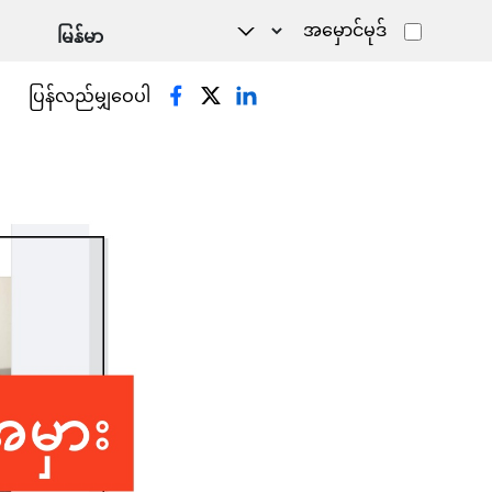
အမှောင်မုဒ်
ပြန်လည်မျှဝေပါ