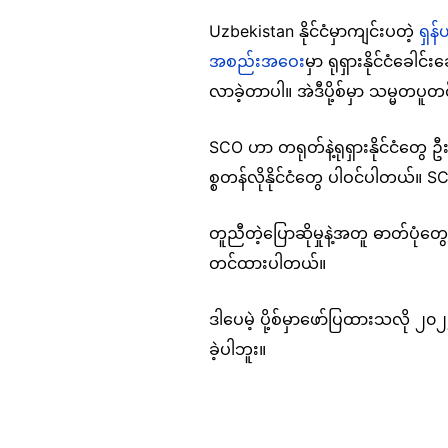
Uzbekistan နိုင်ငံမှာကျင်းပတဲ့
ရှန
အစည်းအဝေ
းမှာ ရုရှားနိုင်ငံခေါင်
လာခဲ့တာပါ။ အဲဒီပို့စ်မှာ သမ္မတပူတ
SCO ဟာ တရုတ်နဲ့ရုရှားနိုင်ငံတွေ ဦး
စ္စတန်လိုနိုင်ငံတွေ ပါဝင်ပါတယ်။
တူညီတဲ့ပြောဆိုမှုနဲ့အတူ ဓာတ်ပုံတွ
တင်ထားပါတယ်။
ဒါပေမဲ့ ပို့စ်မှာဖော်ပြထားသလို ၂
ခဲ့ပါဘူး။