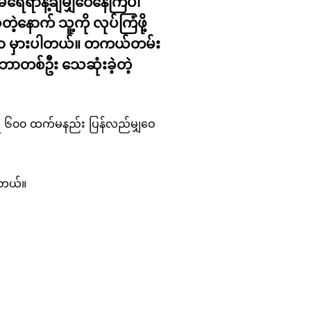
မ်ရေရာနဲ့ချီမျှဝေနေကြပါ
ောက် သူ့ကို လုပ်ကြံဖို့
အဆိုဟာ မှားပါတယ်။ တကယ်တမ်း
ဘာတစ်ဦး သေဆုံးခဲ့တဲ့
ရေ ၆၀၀ ထက်မနည်း ပြန်လည်မျှဝေ
ပါတယ်။