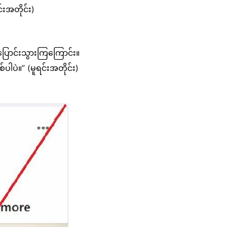
င်းအတိုင်း)
့ပြောင်းသွားကြကြောင်း။
ါပဲ။” (မူရင်းအတိုင်း)