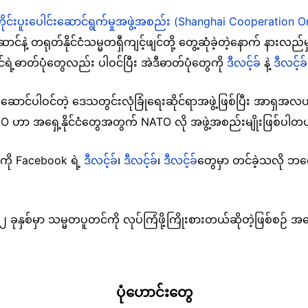
်ဟိုင်းပူးပေါင်းဆောင်ရွက်မှုအဖွဲ့အစည်း (Shanghai Cooperation O
းဆောင်နဲ့ တရုတ်နိုင်ငံသမ္မတရှီကျင့်ဖျင်တို့ တွေ့ဆုံခဲ့တဲ့နောက် နားလည်မှုလ
င်ရဲ့ဓာတ်ပုံတွေလည်း ပါဝင်ပြီး အဲဒီဓာတ်ပုံတွေကို
ဒီလင့်ခ်
နဲ့
ဒီလင့်ခ်
ဆောင်ပါဝင်တဲ့ ဒေသတွင်းလုံခြုံရေးဆိုင်ရာအဖွဲ့ဖြစ်ပြီး အာရှအလယ်ပိုင
 SCO ဟာ အရှေ့နိုင်ငံတွေအတွက် NATO လို အဖွဲ့အစည်းမျိုးဖြစ်ပါတ
ေကို Facebook ရဲ့
ဒီလင့်ခ်
၊
ဒီလင့်ခ်
၊
ဒီလင့်ခ်
တွေမှာ တင်ခဲ့သလို ဘလော့
၀၂၂ ခုနှစ်မှာ သမ္မတပူတင်ကို လုပ်ကြံဖို့ကြိုးစားတယ်ဆိုတဲ့ဖြစ်စဉ
ပုံဟောင်းတွေ