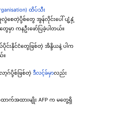
rganisation) ထိပ်သီး
ွဲစေတဲ့ပို့စ်တွေ အွန်လိုင်းပေါ် ပျံ့နှံ့
တွေမှာ ကနဦးဖော်ပြခဲ့ပါတယ်။
်းနိုင်ငံတွေဖြစ်တဲ့ အိန္ဒိယနဲ့ ပါက
ယ်။
ဂ်ပို့စ်ဖြစ်တဲ့
ဒီလင့်ခ်မှာ
လည်း
် အထောက်အထားမျိုး AFP က မတွေ့ရှိ