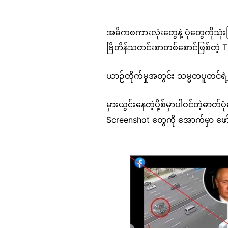
အဓိကစကားလုံးတွေနဲ့ ပုံတွေကိုသုံ
ဗြိတိန်သတင်းစာတစ်စောင်ဖြစ်တဲ့
ယာဉ်တိုက်မှုအတွင်း သမ္မတပူတင်ရ
မှားယွင်းနေတဲ့ပို့စ်မှာပါဝင်တဲ့ဓာတ်
Screenshot တွေကို အောက်မှာ ဖ
Image