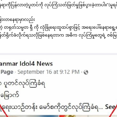
င်ရာနေရာကိုပြန်လာတဲ့ပူတင်ကို လုပ်ကြံသတ်ဖြတ်မှုဖြစ်ပွားခဲ့တာပါ။”(မူရ
ြားတနေရာမှာလည်း
်တဲ့ တရုတ်သမ္မတ ရှီ ကို လုံခြုံရေးထူထပ်စွာဖြင့် အရေးပေါ်နေရာရွေ
ရိုက်ခံလိုက်ရသလိုဖြစ်နေရတာက အဓိက လုပ်ကြံမှုတွေရဲ့ ဇစ်မြစ်ပ