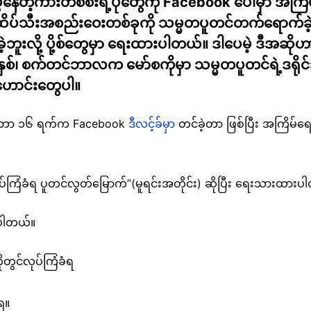
နေတဲ့ကားတစ်စီးရဲ့ပုံတွေကို Facebook ပေါ်မှာ အကြိ
ပ်သီးအစည်းဝေးတစ်ခုကို သမ္မတပူတင်တက်ရောက်ခဲ့တဲ့န
်ခဲ့ဘူးလို့ ပို့စ်တွေမှာ ရေးထားပါတယ်။ ဒါပေမဲ့ ဒီ
ှစ်၊ စက်တင်ဘာလက မော်စကိုမှာ သမ္မတပူတင်ရဲ့ဒရိုင်
ပ်ဟောင်းတွေပါ။
်တင်ဘာ ၁၆ ရက်က Facebook
ဒီလင့်ခ်မှာ
တင်ခဲ့တာ ဖြစ်ပြီး အကြိမ်
လုပ်ကြံခံရ ပူတင်လွတ်မြောက်”(မူရင်းအတိုင်း) ဆိုပြီး ရေးသားထား
းပါတယ်။
ုတွင်လုပ်ကြံခံရ
ရ။