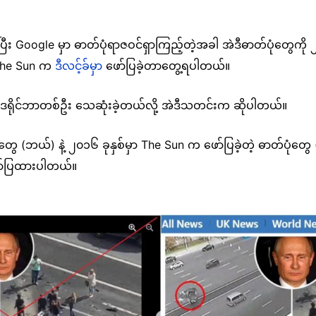
းပြီး Google မှာ ဓာတ်ပုံရာဇဝင်ရှာကြည့်တဲ့အခါ အဲဒီဓာတ်ပုံတွေက
 The Sun က
ဒီလင့်ခ်မှာ
ဖော်ပြခဲ့တာတွေ့ရပါတယ်။
ဲ့ဒရိုင်ဘာတစ်ဦး သေဆုံးခဲ့တယ်လို့ အဲဒီသတင်းက ဆိုပါတယ်။
ပုံတွေ (ဘယ်) နဲ့ ၂၀၁၆ ခုနှစ်မှာ The Sun က ဖော်ပြခဲ့တဲ့ ဓာတ်ပုံတွေ (
ော်ပြထားပါတယ်။