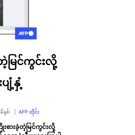
့မြင်ကွင်းလို့
ံ့နှံ့
 မိနစ်
AFP ထိုင်း
ားခဲ့တဲ့မြင်ကွင်းလို့