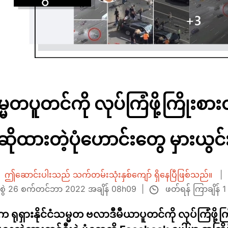
တပူတင်ကို လုပ်ကြံဖို့ကြိုးစားတဲ
ိုထားတဲ့ပုံဟောင်းတွေ မှားယွင်းပျ
ဤဆောင်းပါးသည် သက်တမ်းသုံးနှစ်ကျော် ရှိနေပြီဖြစ်သည်။
ဖတ်ရန် ကြာချိန် 1
်နေ့စွဲ 26 စက်တင်ဘာ 2022 အချိန် 08h09
ှားနိုင်ငံသမ္မတ ဗလာဒီမီယာပူတင်ကို လုပ်ကြံဖို့ကြိုးစ