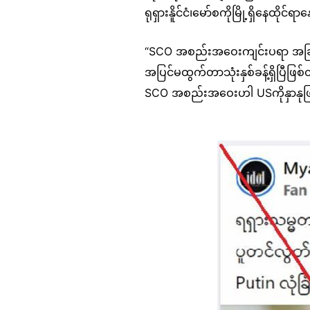
ရုရှားနိူင်ငံ၊မော်စကိုမြို့ရှိနေထို
“SCO အစည်းအဝေးကျင်းပရာ အခ
အပြင်မထွက်တာသုံးနှစ်ခန့်ရှိပြီဖြစ
SCO အစည်းအဝေးဟါ USကိုနှာနုဖြတ်
Image