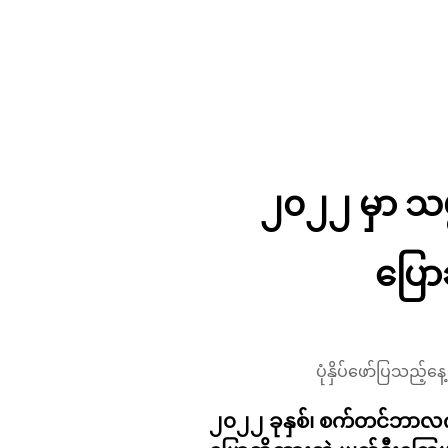
၂၀၂၂ မှာ သမ္မ
ပြောဆ
ပုံနှိပ်ဖော်ပြသည့
၂၀၂၂ ခုနှစ်၊ စက်တင်ဘာလက ရုရ