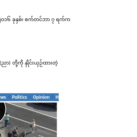
ို ၂၀၁၆ ခုနှစ်၊ စက်တင်ဘာ ၇ ရက်က
ညာ) တို့ကို နှိုင်းယှဉ်ထားတဲ့