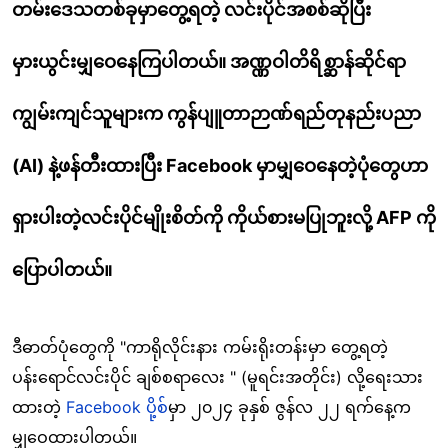
တမ်း
ဒေသတစ်ခုမှာတွေ့ရတဲ့ လင်းပိုင်အစစ်ဆိုပြီး
မှားယွင်းမျှဝေနေကြပါတယ်
။
အဏ္ဏဝါတိရိစ္ဆာန်ဆိုင်ရာ
ကျွမ်းကျင်သူများက
ကွန်ပျူတာဉာဏ်ရည်တုနည်းပညာ
(
AI)
နဲ့ဖန်တီးထားပြီး Facebook မှာ
မျှဝေနေတဲ့ပုံတွေဟာ
ရှားပါးတဲ့လင်းပိုင်မျိုးစိတ်ကို ကိုယ်စားမပြုဘူးလို့
AFP ကို
ပြောပါတယ်။
ဒီဓာတ်ပုံတွေကို
"
ကာရိုလိုင်းနား ကမ်းရိုးတန်းမှာ တွေ့ရတဲ့
ပန်းရောင်လင်းပိုင်
ချစ်စရာလေး " (မူရင်းအတိုင်း) လို့ရေးသား
ထားတဲ့
Facebook ပို့စ်
မှာ ၂၀၂၄ ခုနှစ် ဇွန်လ ၂၂ ရက်နေ့က
မျှဝေထားပါတယ်။