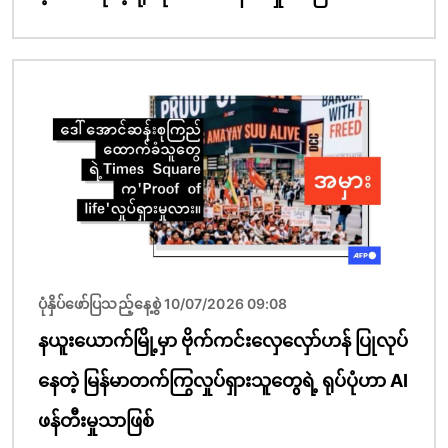
ပုံရိပ်
ပုံနှိပ်ဖော်ပြသည့်နေ့စွဲ 10/07/2026 09:08
နယူးယောက်မြို့မှာ ဗိုက်ကင်းလှေလှော်ဟန် ပြုလုပ်
နေတဲ့ မြန်မာတက်ကြွလှုပ်ရှားသူတွေရဲ့ ရုပ်ပုံဟာ AI
ဖန်တီးမှုသာဖြစ်