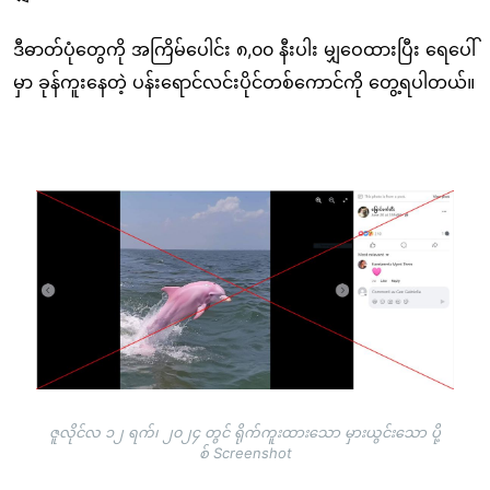
ဒီဓာတ်ပုံတွေကို အကြိမ်ပေါင်း ၈,၀၀ နီးပါး မျှဝေထားပြီး
ရေပေါ်
မှာ ခုန်ကူးနေတဲ့ ပန်းရောင်လင်းပိုင်တစ်ကောင်ကို တွေ့ရပါတယ်။
Image
ဇူလိုင်လ ၁၂ ရက်၊ ၂၀၂၄ တွင် ရိုက်ကူးထားသော မှားယွင်းသော ပို့
စ် Screenshot