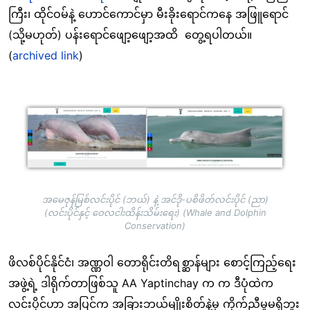
ကြီး၊ ထိုင်ဝမ်နဲ့ ဟောင်ကောင်မှာ မီးခိုးရောင်ကနေ အဖြူရောင်
(သို့မဟုတ်) ပန်းရောင်ဖျော့ဖျော့အထိ
တွေ့ရပါတယ်။
(
archived link
)
Image
အမေဇုန်မြစ်လင်းပိုင် (ဘယ်) နဲ့ အင်ဒို-ပစိဖိတ်လင်းပိုင် (ညာ)
(လင်းပိုင်နှင့် ဝေလငါးထိန်းသိမ်းရေး) (Whale and Dolphin
Conservation)
ဖိလစ်ပိုင်နိုင်ငံ
၊
အဏ္ဏဝါ တောရိုင်းတိရစ္ဆာန်များ စောင့်ကြည့်ရေး
အဖွဲ့ရဲ့ ဒါရိုက်တာဖြစ်သူ AA Yaptinchay က က ဒီပုံထဲက
လင်းပိုင်ဟာ အပြင်က အခြားဘယ်မျိုးစိတ်နဲ့မှ ကိုက်ညီမှုမရှိဘူး