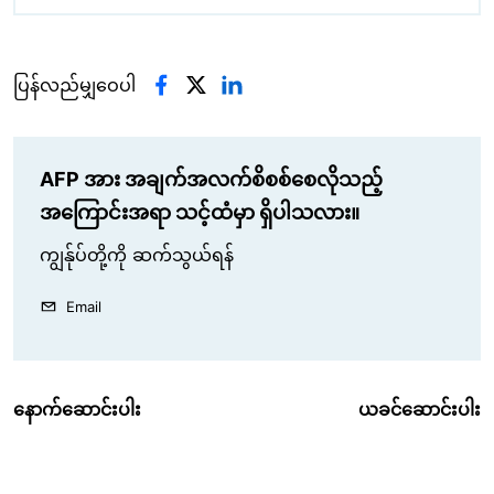
ပြန်လည်မျှဝေပါ
AFP အား အချက်အလက်စိစစ်စေလိုသည့်
အကြောင်းအရာ သင့်ထံမှာ ရှိပါသလား။
ကျွန်ုပ်တို့ကို ဆက်သွယ်ရန်
Email
နောက်ဆောင်းပါး
ယခင်ဆောင်းပါး