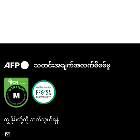
သတင်းအချက်အလက်စိစစ်မှု
ကျွန်ုပ်တို့ကို ဆက်သွယ်ရန်