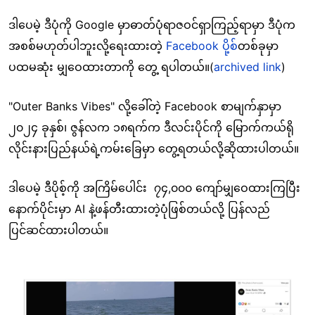
ဒါပေမဲ့ ဒီပုံကို Google မှာ
ဓာတ်ပုံရာဇဝင်ရှာကြည့်ရာမှာ ဒီပုံက
အစစ်မဟုတ်ပါဘူးလို့ရေးထားတဲ့
Facebook ပို့စ်
တစ်ခုမှာ
ပထမဆုံး
မျှဝေထား
တာကို တွေ့ ရပါတယ်။
(
archived link
)
"Outer Banks Vibes" လို့ခေါ်တဲ့ Facebook စာမျက်နှာမှာ
၂၀၂၄ ခုနှစ်၊
ဇွန်လက ၁၈
ရက်က ဒီလင်းပိုင်ကို မြောက်ကယ်ရို
လိုင်းနားပြည်နယ်ရဲ့ကမ်းခြေမှာ တွေ့ရတယ်လို့ဆိုထားပါတယ်။
ဒါပေမဲ့ ဒီပိုစ့်ကို အကြိမ်ပေါင်း
၇၄,၀၀၀ ကျော်မျှဝေထားကြပြီး
နောက်ပိုင်းမှာ
AI နဲ့ဖန်တီးထားတဲ့ပုံဖြစ်တယ်လို့
ပြန်လည်
ပြင်ဆင်ထားပါတယ်။
Image