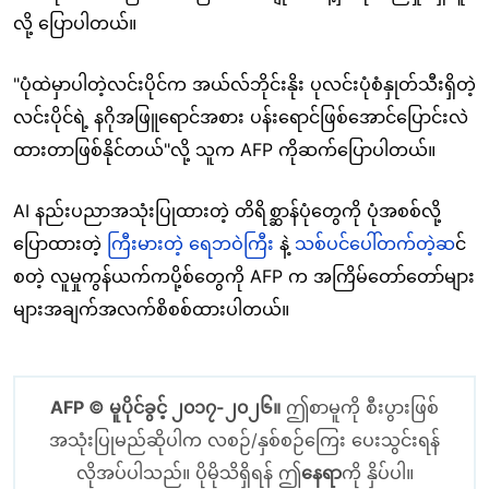
လို့ ပြောပါတယ်။
"ပုံထဲမှာပါတဲ့လင်းပိုင်က အယ်လ်ဘိုင်းနိုး ပုလင်းပုံစံနှုတ်သီးရှိတဲ့
လင်းပိုင်ရဲ့ နဂိုအဖြူရောင်အစား ပန်းရောင်ဖြစ်အောင်ပြောင်းလဲ
ထားတာဖြစ်နိုင်တယ်"လို့ သူက
AFP
ကိုဆက်ပြောပါတယ်။
AI နည်းပညာအသုံးပြုထားတဲ့ တိရိစ္ဆာန်ပုံတွေကို ပုံအစစ်လို့
ပြောထားတဲ့
ကြီးမားတဲ့ ရေဘဝဲကြီး
နဲ့
သစ်ပင်ပေါ်တက်တဲ့ဆ
င်
စတဲ့ လူမှုကွန်ယက်ကပို့စ်တွေကို AFP က အကြိမ်တော်တော်များ
များ
အချက်အလက်စိစစ်ထားပါတယ်။
AFP © မူပိုင်ခွင့် ၂၀၁၇-၂၀၂၆။
ဤစာမူကို စီးပွားဖြစ်
အသုံးပြုမည်ဆိုပါက လစဉ်/နှစ်စဉ်ကြေး ပေးသွင်းရန်
လိုအပ်ပါသည်။ ပိုမိုသိရှိရန် ဤ
နေရာ
ကို နှိပ်ပါ။