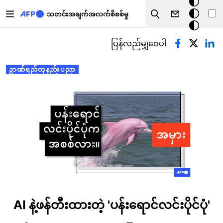
အ
အဓိကအကြောင်းအရာသို့ သွားမည်
မှောင်
သတင်းအချက်အလက်စိစစ်မှု
Search
မုဒ်
Primary tabs
ပြန်လည်မျှဝေပါ
ဥာဏ်ရည်တုနည်းပညာ
AI နဲ့ဖန်တီးထားတဲ့ 'ပန်းရောင်လင်းပိုင်ပုံ'