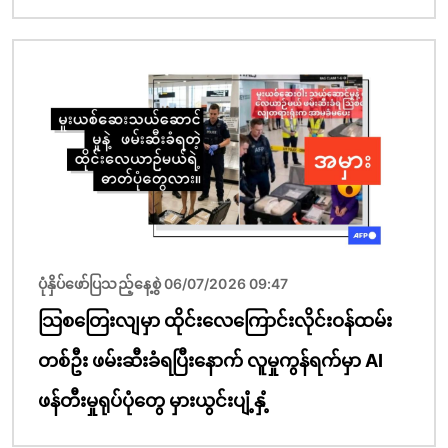
ပုံရိပ်
ပုံနှိပ်ဖော်ပြသည့်နေ့စွဲ 06/07/2026 09:47
သြစတြေးလျမှာ ထိုင်းလေကြောင်းလိုင်းဝန်ထမ်း
တစ်ဦး ဖမ်းဆီးခံရပြီးနောက် လူမှုကွန်ရက်မှာ AI
ဖန်တီးမှုရုပ်ပုံတွေ မှားယွင်းပျံ့နှံ့