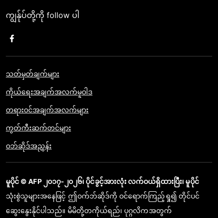
ကျွန်ုပ်တို့ကို follow ပါ
သတ်မှတ်ချက်များ
ကိုယ်ရေးအချက်အလက်မူဝါဒ
တရားဝင်အချက်အလက်များ
ကွတ်ကီးဆက်တင်များ
ဝဘ်ဆိုဒ်အညွှန်း
မူပိုင် © AFP ၂၀၁၇-၂၀၂၆၊ ပိုင်ခွင့်အားလုံး လက်ဝယ်ရှိထားပြီး၊ မူပိုင်
သုံးစွဲသူများအနေဖြင့် ဤဝက်ဘ်ဆိုဒ်ကို ဝင်ရောက်ကြည့်ရှု၍ တိုင်ပင်
ဆွေးနွေးနိုင်ပါသည်။ မိမိတို့တကိုယ်ရည်၊ ပုဂ္ဂလိကအတွက်