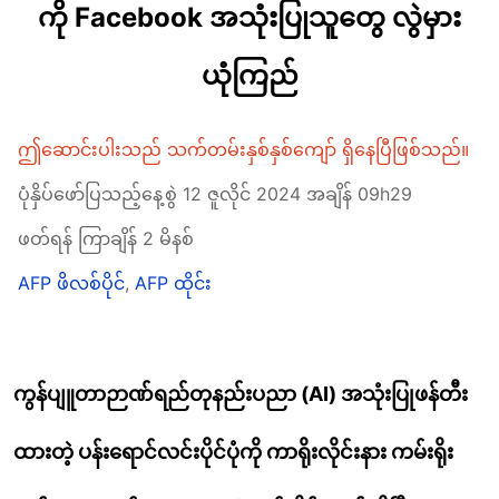
ကို Facebook အသုံးပြုသူတွေ လွဲမှား
ယုံကြည်
ဤဆောင်းပါးသည် သက်တမ်းနှစ်နှစ်ကျော် ရှိနေပြီဖြစ်သည်။
ပုံနှိပ်ဖော်ပြသည့်နေ့စွဲ 12 ဇူလိုင် 2024 အချိန် 09h29
ဖတ်ရန် ကြာချိန် 2 မိနစ်
AFP ဖိလစ်ပိုင်
,
AFP ထိုင်း
ကွန်ပျူတာဉာဏ်ရည်တုနည်းပညာ (
AI)
အသုံးပြုဖန်တီး
ထားတဲ့ ပန်းရောင်လင်းပိုင်ပုံကို
ကာရိုးလိုင်းနား ကမ်းရိုး