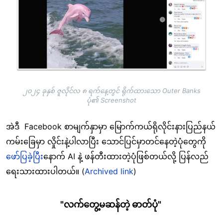
၂၀၂၄ ခုနှစ် ဇူလိုင်လ ၈ ရက်နေ့တွင် ရိုက်ထားသော Outer Banks
ပုံ၏ Screenshot
အဲဒီ Facebook စာမျက်နှာမှာ မြောက်ကယ်ရိုလိုင်းနားပြည်နယ်
ကမ်းခြေမှာ လှိုင်းနဲ့ပါလာပြီး သောင်ပြင်မှာတင်နေတဲ့ပုံတွေကို
ဖော်ပြခဲ့ပြီး
နောက် AI နဲ့ ဖန်တီးထားတဲ့ပုံဖြစ်တယ်လို့ ပြန်လည်
ရေးသားထားပါတယ်။ (
Archived link
)
"
လက်တွေ့မ
ဆန်တဲ
့
ဓာတ်
ပုံ"