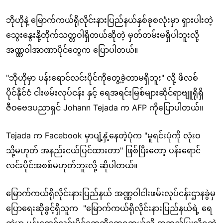
ဘိုဟိုနဲ့ မြောက်ကယ်ရိုလိုင်းနားပြည်နယ်နှစ်ခုစလုံးမှာ ရှားပါးတဲ့
သွေးနွေးနို့တိုက်သတ္တဝါရှိတယ်ဆိုတဲ့ မှတ်တမ်းမရှိပါဘူးလို့
အဏ္ဏဝါအာဏာပိုင်တွေက ပြောပါတယ်။
"ဘိုဟိုမှာ ပန်းရောင်လင်းပိုင်ကိုတွေ့ခဲ့တာမရှိဘူး" လို့ ဖိလစ်
ပိုင်နိုင်ငံ ငါးဖမ်းလုပ်ငန်း နှင့် ရေအရင်းမြစ်များဆိုင်ရာဗျူရိုရှိ
ဇီဝဗေဒပညာရှင် Johann Tejada က AFP ကို
ပြောပါတယ်။
Tejada က Facebook မှာပျံ့နှံ့နေတဲ့ပုံက "မူရင်းပုံကို လုံးဝ
သို့မဟုတ် အနည်းငယ်ပြင်ထားတာ" ဖြစ်ပြီးတော့ ပန်းရောင်
လင်းပိုင်အစစ်မဟုတ်ဘူးလို့ ဆိုပါတယ်။
မြောက်ကယ်ရိုလိုင်းနားပြည်နယ် အဏ္ဏဝါငါးဖမ်းလုပ်ငန်းဌာနခွဲမှ
ပြောရေးဆိုခွင့်ရှိသူက "
မြောက်ကယ်ရိုလိုင်းနားပြည်နယ်ရဲ့ ရေ