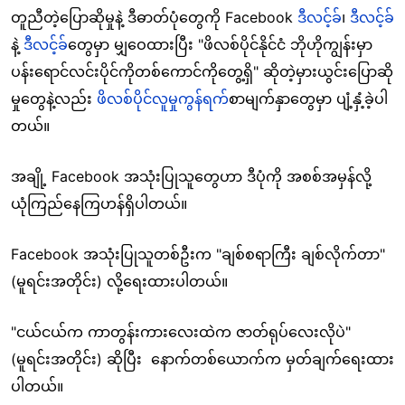
တူညီတဲ့ပြောဆိုမှုနဲ့ ဒီဓာတ်ပုံတွေကို Facebook
ဒီလင့်ခ်
၊
ဒီလင့်ခ်
နဲ့
ဒီလင့်ခ်
တွေမှာ မျှဝေထားပြီး "ဖိလစ်ပိုင်နိုင်ငံ ဘိုဟိုကျွန်းမှာ
ပန်းရောင်လင်းပိုင်ကိုတစ်ကောင်ကိုတွေ့ရှိ" ဆိုတဲ့မှားယွင်းပြောဆို
မှုတွေနဲ့လည်း
ဖိလစ်ပိုင်
လူမှုကွန်ရက်
စာမျက်နှာ
တွေမှာ ပျံ့နှံ့ခဲ့ပါ
တယ်။
အချို့ Facebook အသုံးပြုသူတွေဟာ ဒီပုံကို အစစ်အမှန်လို့
ယုံကြည်နေကြဟန်
ရှိပါတယ်။
Facebook အသုံးပြုသူတစ်ဦးက "ချစ်စရာကြီး ချစ်လိုက်တာ"
(မူရင်းအတိုင်း) လို့ရေးထားပါတယ်။
"ငယ်ငယ်က ကာတွန်းကားလေးထဲက ဇာတ်ရုပ်လေးလိုပဲ"
(မူရင်းအတိုင်း) ဆို
ပြီး
နောက်တစ်ယောက်က မှတ်ချက်ရေးထား
ပါတယ်။