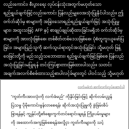
လည်းကောင်း၊ စီးပွားရေး လုပ်ငန်းသုံးအတွက်မဟုတ်သော
ရည်ရွယ်ချက်ဖြင့်လည်းကောင်း ပြန်လည်မျှဝေအသုံးပြုနိုင်ပါသည်။ ဤ
ဝက်ဘ်ဆိုဒ်မှ စာများကို အခြားသောရည်ရည်ရွယ်ချက်ဖြင့် အသုံးပြုမှု
များ၊ အထူးသဖြင့် AFP နှင့် စာချုပ်ချုပ်ဆိုထားခြင်းမရှိဘဲ ဝက်ဘ်ဆိုဒ်မှ
စာများကို အားလုံးဖြစ်စေ၊ တစ်စိတ်တစ်ဒေသဖြစ်စေ၊ ပုံစံတူကူးယူဖော်ပြ
ခြင်း၊ အများပြည်သူကို ဆက်သွယ်ရာတွင်အသုံးပြုခြင်း သို့မဟုတ် ဖြန့်
ဝေခြင်းတို့ကို မည်သည့်သဘောထား၊ ရည်ရွယ်ချက်ဖြင့်ဖြစ်စေ ပြန်လည်
အသုံးပြုခြင်းမပြုရန် တင်းကြပ်စွာတားမြစ်ထားပါသည်။ သတင်း
အချက်အလက်စိစစ်ထားသည့်စာပါလင့်ခ်များတွင် ပါဝင်သည့် သို့မဟုတ်
ဖော်ပြထားသည့် အကြောင်းအရာသည် သက်ဆိုင်သော သတင်း
လက်မခံဘဲ ဆက်လက်လုပ်ဆောင်ပါ
အချက်အလက်များကို အတည်ပြုရာတွင် စာဖတ်သူတို့ မှန်ကန်စွာ
“ကွတ်ကီးအားလုံးကို လက်ခံမည်” ကိုနှိပ်ခြင်းဖြင့် ဆိုက်လမ်းညွှန်
နားလည်စေရန်အလို့ငှာ လိုအပ်သည့် အတိုင်းအတာပမာဏအအလျောက်
ပြသမှု ပိုမိုကောင်းမွန်လာစေရန်၊ ဆိုက်အသုံးပြုမှုကို ခွဲခြမ်းစိပ်
ရယူဖော်ပြထားခြင်းဖြစ်ပါသည်။ AFP အနေဖြင့် ဤသို့သောတတိယအဖွဲ့
ဖြာရန်နှင့် ကျွန်ုပ်တို့၏ဈေးကွက်တင်ရောင်းချရန် ကြိုးပမ်းမှုများ
အစည်း (third party) ၏ စာ၊ အကြောင်းအရာများနှင့်ပတ်သက်၍ မူပိုင်
ကို အထောက်အကူဖြစ်စေရန်အလို့ငှာ ကွတ်ကီးများကို သင့်
ခွင့်ရှိသူ သို့မဟုတ် မူရင်းတင်သူများထံမှ မည်သည့်ပိုင်ခွင့်မှ ရယူထားခြင်း