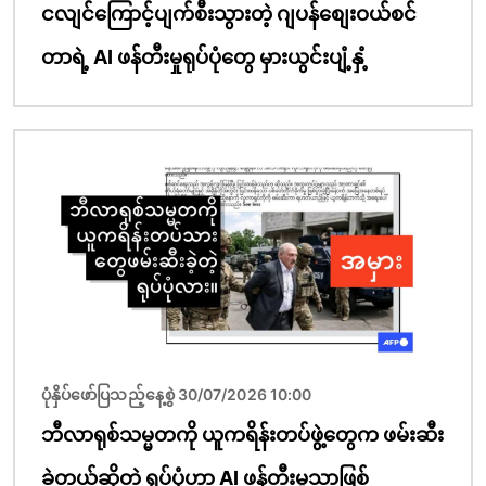
ငလျင်ကြောင့်ပျက်စီးသွားတဲ့ ဂျပန်စျေးဝယ်စင်
တာရဲ့ AI ဖန်တီးမှုရုပ်ပုံတွေ မှားယွင်းပျံ့နှံ့
ပုံရိပ်
ပုံနှိပ်ဖော်ပြသည့်နေ့စွဲ 30/07/2026 10:00
ဘီလာရုစ်သမ္မတကို ယူကရိန်းတပ်ဖွဲ့တွေက ဖမ်းဆီး
ခဲ့တယ်ဆိုတဲ့ ရုပ်ပုံဟာ AI ဖန်တီးမှုသာဖြစ်