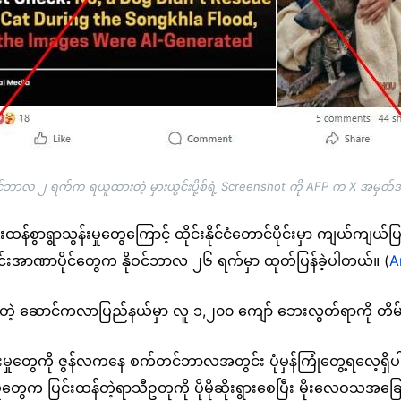
ီဇင်ဘာလ ၂ ရက်က ရယူထားတဲ့ မှားယွင်းပို့စ်ရဲ့ Screenshot ကို AFP က X အမှတ
ာရွာသွန်းမှုတွေကြောင့် ထိုင်းနိုင်ငံတောင်ပိုင်းမှာ ကျယ်ကျယ်ပြန်
ထိုင်းအာဏာပိုင်တွေက နိုဝင်ဘာလ ၂၆ ရက်မှာ ထုတ်ပြန်ခဲ့ပါတယ်။ (
A
့ ဆောင်ကလာပြည်နယ်မှာ လူ ၁,၂၀၀ ကျော် ဘေးလွတ်ရာကို တိမ်
ွာသွန်းမှုတွေကို ဇွန်လကနေ စက်တင်ဘာလအတွင်း ပုံမှန်ကြုံတွေ့ရလေ့ရ
ုတွေက ပြင်းထန်တဲ့ရာသီဥတုကို ပိုမိုဆိုးရွားစေပြီး မိုးလေဝသအခြေအ