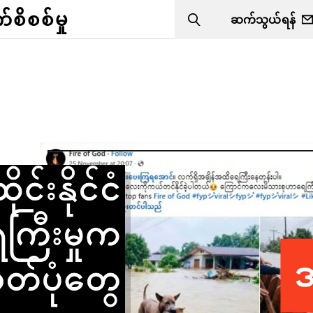
ိစစ်မှု
ဆက်သွယ်ရန်
Search