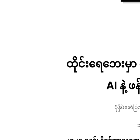
ထိုင်းရေဘေးမှ
AI နဲ့ ဖ
ပုံနှိပ်ဖော
ဘ