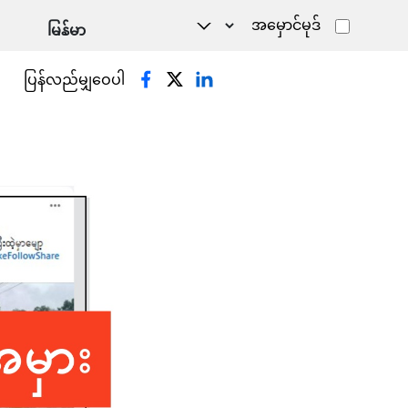
အမှောင်မုဒ်
ပြန်လည်မျှဝေပါ