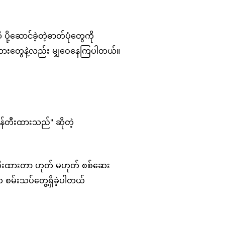
ောင်ခဲ့တဲ့ဓာတ်ပုံတွေကို
ားတွေနဲ့လည်း မျှဝေနေကြပါတယ်။
ဖန်တီးထားသည်" ဆိုတဲ့
ဖန်တီးထားတာ ဟုတ် မဟုတ် စစ်ဆေး
 စမ်းသပ်တွေ့ရှိခဲ့ပါတယ်