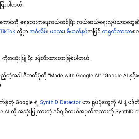
 ပြောပါတယ်။
ာင်ကို ရေဘေးကနေကယ်တင်ပြီး ကယ်ဆယ်ရေးလုပ်သားတွေဆီ ပို့ဆ
TikTok
တို့မှာ
အင်္ဂလိပ်
၊
မလေး
၊
ဗီယက်နမ်
အပြင်
တရုတ်ဘာသာ
စက
AI ကိုအသုံးပြုပြီး ဖန်တီးထားတာဖြစ်ပါတယ်။
ည့်တဲ့အခါ ဒီဓာတ်ပုံကို "Made with Google AI" "Google AI နှင့်
်။
ခဲ့တဲ့ Google ရဲ့
SynthID Detector
ဟာ ရုပ်ပုံတွေကို AI နဲ့ 
ogle AI ကို အသုံးပြုထားတဲ့ ဒစ်ဂျစ်တယ်အမှတ်အသားကို SynthID က