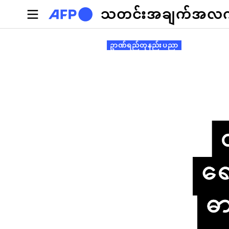
အဓိကအကြောင်းအရာသို့ သွားမည်
သတင်းအချက်အလက်စ
Primary tabs
ဥာဏ်ရည်တုနည်းပညာ