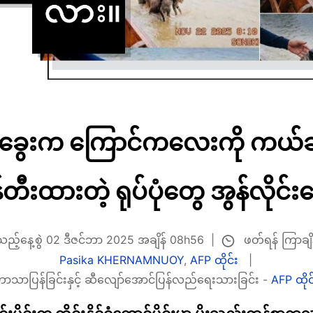
ာ ခွေးက ကြောင်ကလေးကို ကယ်ဆ
န်တီးထားတဲ့ ရုပ်ပုံတွေ အွန်လိုင်းပေါ်
ဖတ်ရန် ကြာချိန
်ပြသည့်နေ့စွဲ 02 ဒီဇင်ဘာ 2025 အချိန် 08h56
Pasika KHERNAMNUOY
,
AFP ထိုင်း
ာသာပြန်ခြင်းနှင့် ဆီလျော်အောင်ပြန်လည်ရေးသားခြင်း -
AFP ထိုင