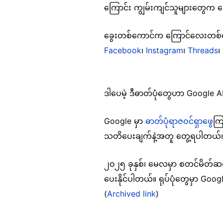
ကြောင်း ကျွမ်းကျင်သူများတွေက
ခွေးတစ်ကောင်က ကြောင်လေးတစ်ကေ
Facebook
၊
Instagram
၊
Threads
၊
ဒါပေမဲ့ ဒီဓာတ်ပုံတွေဟာ Google 
Google မှာ
ဓာတ်ပုံရာဇဝင်ရှာဖွေ
ကြ
သတိပေးချက်နဲ့အတူ တွေ့ရပါတယ
၂၀၂၅ ခုနှစ်၊ မေလမှာ စတင်မိတ်ဆက်
ပေးနိုင်ပါတယ်။ ရုပ်ပုံတွေမှာ Go
(
Archived link
)