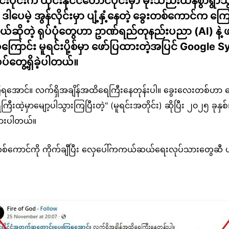
ပိုင်းက ထိုင်းနိုင်ငံတောင်ပိုင်းမှာ မိုးသည်းထန်စွာရွာသွ
ဒါပေမဲ့ အွန်လိုင်းမှာ ပျံ့နှံ့နေတဲ့ ခွေးတစ်ကောင်က
တဲ့ ရုပ်ပုံတွေဟာ ဥာဏ်ရည်တုနည်းပညာ (AI) နဲ့ 
ီးခဲ့ကြောင်း မူရင်းပို့စ်မှာ ဖော်ပြထားတဲ့အပြင် Googl
ပ်တွေ့ရှိခဲ့ပါတယ်။
ကြရအောင်။ လက်ရှိအချိန်အထိရေကြီးနေတုန်းပါ။ ခွေးလေးတစ်ဟာ က
့မှာမျော့ပါသွားကြပြီးတဲ့" (မူရင်းအတိုင်း) ဆိုပြီး ၂၀၂၅ ခုန
ားပါတယ်။
ာင်ကို ကိုက်ချီပြီး လှေပေါ်ကကယ်ဆယ်ရေးလုပ်သားတွေဆီ ယူဆော