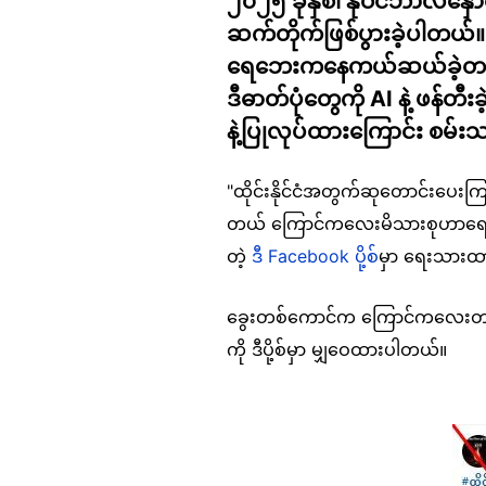
၂၀၂၅ ခုနှစ်၊ နိုဝင်ဘာလနှောင်း
ဆက်တိုက်ဖြစ်ပွားခဲ့ပါတယ်။ 
ရေဘေးကနေကယ်ဆယ်ခဲ့တယ်ဆို
ဒီဓာတ်ပုံတွေကို AI နဲ့ ဖန်တ
နဲ့ပြုလုပ်ထားကြောင်း စမ်းသ
"ထိုင်းနိုင်ငံအတွက်ဆုတောင်းပေး
တယ် ကြောင်ကလေးမိသားစုဟာရေကြီးထဲ
တဲ့
ဒီ Facebook ပို့စ်
မှာ ရေးသားထ
ခွေးတစ်ကောင်က ကြောင်ကလေးတစ်ကေ
ကို ဒီပို့စ်မှာ မျှဝေထားပါတယ်။
Image