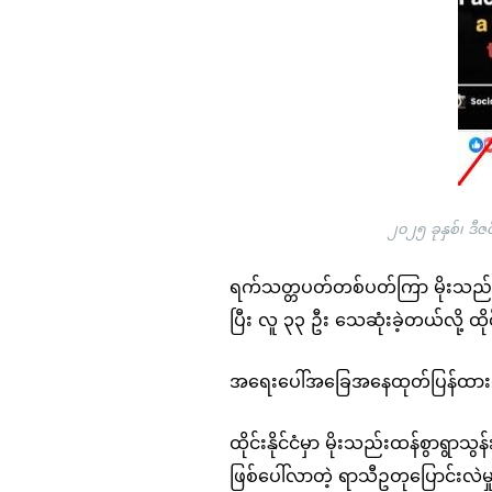
၂၀၂၅ ခုနှစ်၊ ဒ
ရက်သတ္တပတ်တစ်ပတ်ကြာ မိုးသည်းထန်စွ
ပြီး လူ ၃၃ ဦး သေဆုံးခဲ့တယ်လို့ 
အရေးပေါ်အခြေအနေထုတ်ပြန်ထားတဲ
ထိုင်းနိုင်ငံမှာ မိုးသည်းထန်စွာရ
ဖြစ်ပေါ်လာတဲ့ ရာသီဥတုပြောင်းလဲမှ