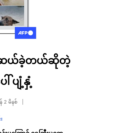
ယ်ခဲ့တယ်ဆိုတဲ့
 ပျံ့နှံ့
် 2 မိနစ်
်း