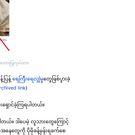
်အသားပြုလုပ်ထား
့ပြန့်
ရေကြီးရေလျှံမှု
တွေဖြစ်ပွားခဲ့
rchived link
)
းရှောင်ခဲ့ကြရပါတယ်။
ှိပါတယ်။ ဒါပေမဲ့ လူသားတွေကြောင့်
နေတွေကို ပိုမိုခန့်မှန်းရခက်စေ