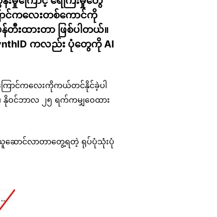
န်းမှုကြောင့် ရေကြီးမှုတွေ
 ကြောင်ကလေးတစ်ကောင်ကို
ဖန်တီးထားတာ ဖြစ်ပါတယ်။
e SynthID ကလည်း ပုံတွေကို AI
ြောင်ကလေးကိုကယ်တင်နိုင်ခဲ့ပါ
ှစ်၊ နိုဝင်ဘာလ ၂၅ ရက်ကမျှဝေထား
င်လာတာတွေ့ရတဲ့ ရုပ်ပုံသုံးပုံ