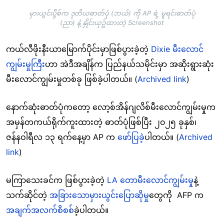
မှားယွင်းပို့်စ်က ဒုတိယဓာတ်ပုံ (ဘယ်) ကို AP ရဲ့ မူရင်းဓာတ်ပုံ
(ညာ) နဲ့ နှိုင်းယှဥ်ထားတဲ့ Screenshot
ကယ်လီဖိုးနီးယာမြောက်ပိုင်းမှာဖြစ်ပွားခဲ့တဲ့
Dixie မီးလောင်
ကျွမ်းမှုကြီး
ဟာ အဲဒီအချိန်က ပြည်နယ်သမိုင်းမှာ အဆိုးရွားဆုံး
မီးလောင်ကျွမ်းမှုတစ်ခု ဖြစ်ခဲ့ပါတယ်။ (
Archived link
)
နောက်ဆုံးဓာတ်ပုံကတော့ လော့စ်အိန်ဂျလိစ်မီးလောင်ကျွမ်းမှုက
အမှန်တကယ်ရိုက်ကူးထားတဲ့ ဓာတ်ပုံဖြစ်ပြီး ၂၀၂၅ ခုနှစ်၊
ဇန်နဝါရီလ ၁၃ ရက်နေ့မှာ AP က
ဖော်ပြခဲ့
ပါတယ်။ (
Archived
link
)
မကြာသေးခင်က ဖြစ်ပွားခဲ့တဲ့
LA တောမီးလောင်ကျွမ်းမှု
နဲ့
သက်ဆိုင်တဲ့
အခြားသောမှားယွင်းပြောဆိုမှု
တွေကို AFP က
အချက်အလက်စိစစ်
ခဲ့ပါတယ်။