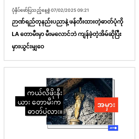
ပုံနှိပ်ဖော်ပြသည့်နေ့စွဲ 07/02/2025 09:21
ဉာဏ်ရည်တုနည်းပညာနဲ့ ဖန်တီးထားတဲ့ဓာတ်ပုံကို
LA တောမီးမှာ မီးမလောင်ဘဲ ကျန်ခဲ့တဲ့အိမ်ဆိုပြီး
မှားယွင်းမျှဝေ
ပုံရိပ်