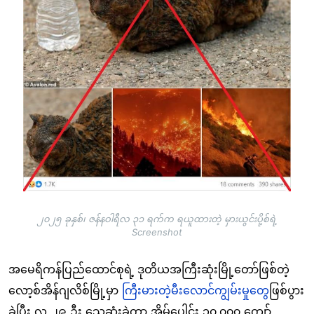
၂၀၂၅ ခုနှစ်၊ ဇန်နဝါရီလ ၃၁ ရက်က ရယူထားတဲ့ မှားယွင်းပို့စ်ရဲ့
Screenshot
အမေရိကန်ပြည်ထောင်စုရဲ့ ဒုတိယအကြီးဆုံးမြို့တော်ဖြစ်တဲ့
လော့စ်အိန်ဂျလိစ်မြို့မှာ
ကြီးမားတဲ့မီးလောင်ကျွမ်းမှုတွေ
ဖြစ်ပွား
ခဲ့ပြီး လူ ၂၉ ဦး သေဆုံးခဲ့ကာ အိမ်ပေါင်း ၁၀,၀၀၀ ကျော်