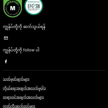
ကျွန်ုပ်တို့ကို ဆက်သွယ်ရန်
ကျွန်ုပ်တို့ကို follow ပါ
သတ်မှတ်ချက်များ
ကိုယ်ရေးအချက်အလက်မူဝါဒ
တရားဝင်အချက်အလက်များ
ကွတ်ကီးဆက်တင်များ