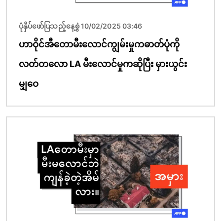
ပုံနှိပ်ဖော်ပြသည့်နေ့စွဲ 10/02/2025 03:46
ဟာဝိုင်အီတောမီးလောင်ကျွမ်းမှုကဓာတ်ပုံကို
လတ်တလော LA မီးလောင်မှုကဆိုပြီး မှားယွင်း
မျှဝေ
ပုံရိပ်