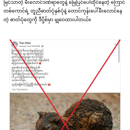
မြင်သာတဲ့ မီးလောင်ဒဏ်ရာတွေနဲ့ မြေပြင်ပေါ်ထိုင်နေတဲ့ ကြောင်
တစ်ကောင်ရဲ့ တူညီဓာတ်ပုံနှစ်ပုံနဲ့ တောင်ကုန်းပေါ်မီးလောင်နေ
တဲ့ ဓာတ်ပုံတွေကို ဒီပို့စ်မှာ မျှဝေထားပါတယ်။
Image