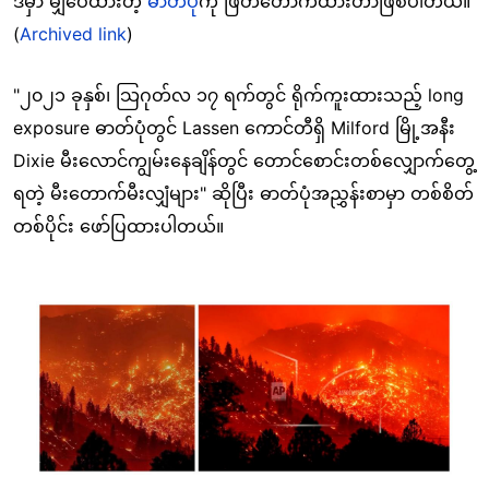
ဒ်မှာ မျှဝေထားတဲ့
ဓာတ်ပုံ
ကို ဖြတ်တောက်ထားတာဖြစ်ပါတယ်။
(
Archived link
)
"၂၀၂၁ ခုနှစ်၊ သြဂုတ်လ ၁၇ ရက်တွင် ရိုက်ကူးထားသည့် long
exposure ဓာတ်ပုံတွင် Lassen ကောင်တီရှိ Milford မြို့အနီး
Dixie မီးလောင်ကျွမ်းနေချိန်တွင် တောင်စောင်းတစ်လျှောက်တွေ့
ရတဲ့ မီးတောက်မီးလျှံများ" ဆိုပြီး ဓာတ်ပုံအညွှန်းစာမှာ တစ်စိတ်
တစ်ပိုင်း ဖော်ပြထားပါတယ်။
Image