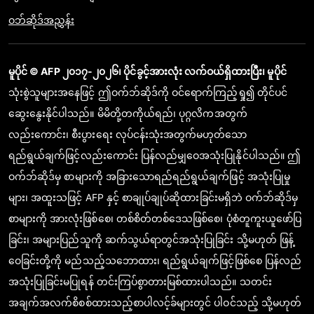
ဝဘ်ဆိုဒ်အညွှန်း
မူပိုင် © AFP ၂၀၁၇-၂၀၂၆၊ ပိုင်ခွင့်အားလုံး လက်ဝယ်ရှိထားပြီး၊ မူပိုင်
သုံးစွဲသူများအနေဖြင့် ဤဝက်ဘ်ဆိုဒ်ကို ဝင်ရောက်ကြည့်ရှု၍ တိုင်ပင်
ဆွေးနွေးနိုင်ပါသည်။ မိမိတို့တကိုယ်ရည်၊ ပုဂ္ဂလိကအတွက်
လည်းကောင်း၊ စီးပွားရေး လုပ်ငန်းသုံးအတွက်မဟုတ်သော
ရည်ရွယ်ချက်ဖြင့်လည်းကောင်း ပြန်လည်မျှဝေအသုံးပြုနိုင်ပါသည်။ ဤ
ဝက်ဘ်ဆိုဒ်မှ စာများကို အခြားသောရည်ရည်ရွယ်ချက်ဖြင့် အသုံးပြုမှု
များ၊ အထူးသဖြင့် AFP နှင့် စာချုပ်ချုပ်ဆိုထားခြင်းမရှိဘဲ ဝက်ဘ်ဆိုဒ်မှ
စာများကို အားလုံးဖြစ်စေ၊ တစ်စိတ်တစ်ဒေသဖြစ်စေ၊ ပုံစံတူကူးယူဖော်ပြ
ခြင်း၊ အများပြည်သူကို ဆက်သွယ်ရာတွင်အသုံးပြုခြင်း သို့မဟုတ် ဖြန့်
ဝေခြင်းတို့ကို မည်သည့်သဘောထား၊ ရည်ရွယ်ချက်ဖြင့်ဖြစ်စေ ပြန်လည်
အသုံးပြုခြင်းမပြုရန် တင်းကြပ်စွာတားမြစ်ထားပါသည်။ သတင်း
အချက်အလက်စိစစ်ထားသည့်စာပါလင့်ခ်များတွင် ပါဝင်သည့် သို့မဟုတ်