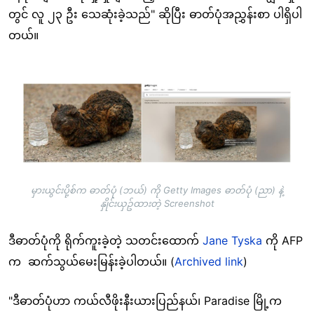
တွင် လူ ၂၃ ဦး သေဆုံးခဲ့သည်" ဆိုပြီး ဓာတ်ပုံအညွှန်းစာ ပါရှိပါ
တယ်။
Image
မှားယွင်းပို့စ်က ဓာတ်ပုံ (ဘယ်) ကို Getty Images ဓာတ်ပုံ (ညာ) နဲ့
နှိုင်းယှဥ်ထားတဲ့ Screenshot
ဒီဓာတ်ပုံကို ရိုက်ကူးခဲ့တဲ့ သတင်းထောက်
Jane Tyska
ကို AFP
က ဆက်သွယ်မေးမြန်းခဲ့ပါတယ်။ (
Archived link
)
"ဒီဓာတ်ပုံဟာ ကယ်လီဖိုးနီးယားပြည်နယ်၊ Paradise မြို့က