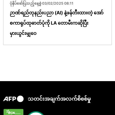
ပုံနှိပ်ဖော်ပြသည့်နေ့စွဲ 03/02/2025 08:11
ဉာဏ်ရည်တုနည်းပညာ (AI) နဲ့ဖန်တီးထားတဲ့ အော်
စကာရုပ်ထုဓာတ်ပုံကို LA တောမီးကဆိုပြီး
မှားယွင်းမျှဝေ
သတင်းအချက်အလက်စိစစ်မှု