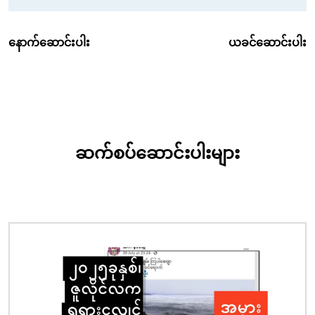
နောက်ဆောင်းပါး
ယခင်ဆောင်းပါး
ဆက်စပ်ဆောင်းပါးများ
ပုံရိပ်