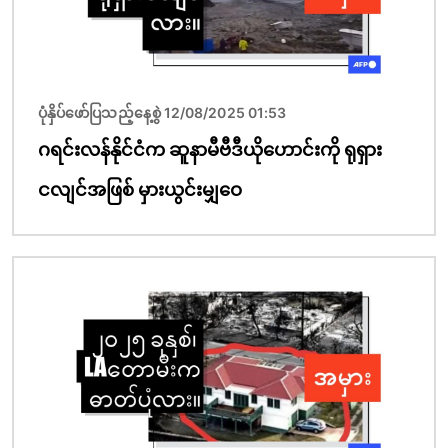
ပုံနှိပ်ဖော်ပြသည့်နေ့စွဲ 12/08/2025 01:53
ဂရင်းလန်နိုင်ငံက ဆူနာမီဗီဒီယိုဟောင်းကို ရုရှား
ငလျင်အဖြစ် မှားယွင်းမျှဝေ
ပုံရိပ်