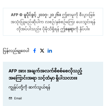
AFP © မူပိုင်ခွင့် ၂၀၁၇-၂၀၂၆။
ဤစာမူကို စီးပွားဖြစ်
အသုံးပြုမည်ဆိုပါက လစဉ်/နှစ်စဉ်ကြေး ပေးသွင်းရန်
လိုအပ်ပါသည်။ ပိုမိုသိရှိရန် ဤ
နေရာ
ကို နှိပ်ပါ။
ပြန်လည်မျှဝေပါ
AFP အား အချက်အလက်စိစစ်စေလိုသည့်
အကြောင်းအရာ သင့်ထံမှာ ရှိပါသလား။
ကျွန်ုပ်တို့ကို ဆက်သွယ်ရန်
Email