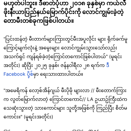
မဟုတ်ပါဘူး။ ဒီဓာတ်ပုံဟာ ၂၀၁၈ ခုနှစ်မှာ ကယ်လီ
ဖိုးနီးယာပြည်နယ်မြောက်ပိုင်းကို လောင်ကျွမ်းခဲ့တဲ့
တောမီးတစ်ခုကဖြစ်ပါတယ်။
"ပြင်းထန်တဲ့ မီးတာက်များကြားတွင်မီးအပူလိုင်း များ ရိုက်ခက်မူ
ကြောင့်မျက်လုံးနဲ့ အမွေးများ လောင်ကျွမ်းသွားသော်လည်း
အသက်ရှင် ကျန်ရစ်ခဲ့တဲ့ကြောင်တကောင်ဖြစ်ပါတယ်" (မူရင်း
အတိုင်း) ဆိုပြီး ၂၀၂၅ ခုနှစ်၊ ဇန်နဝါရီလ ၂၈ ရက်က
ဒီ
Facebook ပို့စ်
မှာ ရေးသားထားပါတယ်။
"အမေရိကန် လော့စ်အိန်ဂျယ် မီးပိုမို များလာ // မီးတောက်ကြား
က လွတ်မြောက်လာတဲ့ ကြောင်တကောင်// LA ဥယာဥ်ကြီးထဲက
သေဆုံးသွားတဲ့ သားကောင်များ သူတို့အဖြစ်ကို ကြည်ပြီး စိတ်မ
ကောင်း။" (မူရင်းအတိုင်း)