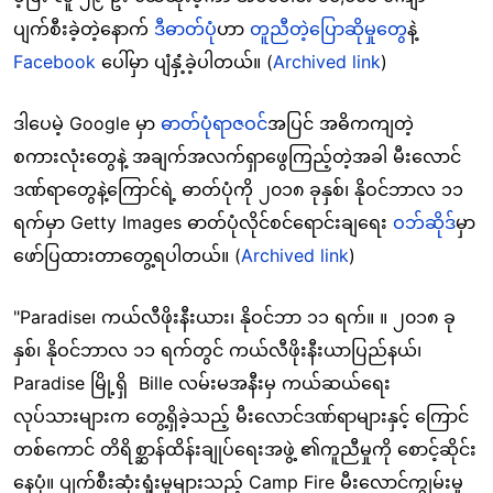
ပျက်စီးခဲ့တဲ့နောက်
ဒီဓာတ်ပုံ
ဟာ
တူညီတဲ့ပြောဆိုမှုတွေ
နဲ့
Facebook
ပေါ်မှာ ပျံနှံ့ခဲ့ပါတယ်။ (
Archived link
)
ဒါပေမဲ့ Google မှာ
ဓာတ်ပုံရာဇဝင်
အပြင် အဓိကကျတဲ့
စကားလုံးတွေနဲ့ အချက်အလက်ရှာဖွေကြည့်တဲ့အခါ မီးလောင်
ဒဏ်ရာတွေနဲ့ကြောင်ရဲ့ ဓာတ်ပုံကို ၂၀၁၈ ခုနှစ်၊ နိုဝင်ဘာလ ၁၁
ရက်မှာ Getty Images ဓာတ်ပုံလိုင်စင်ရောင်းချရေး
ဝဘ်ဆိုဒ်
မှာ
ဖော်ပြထားတာတွေ့ရပါတယ်။ (
Archived link
)
"Paradise၊ ကယ်လီဖိုးနီးယား၊ နိုဝင်ဘာ ၁၁ ရက်။ ။ ၂၀၁၈ ခု
နှစ်၊ နိုဝင်ဘာလ ၁၁ ရက်တွင် ကယ်လီဖိုးနီးယာပြည်နယ်၊
Paradise မြို့ရှိ Bille လမ်းမအနီးမှ ကယ်ဆယ်ရေး
လုပ်သားများက တွေ့ရှိခဲ့သည့် မီးလောင်ဒဏ်ရာများနှင့် ကြောင်
တစ်ကောင် တိရိစ္ဆာန်ထိန်းချုပ်ရေးအဖွဲ့ ၏ကူညီမှုကို စောင့်ဆိုင်း
နေပုံ။ ပျက်စီးဆုံးရှုံးမှုများသည့် Camp Fire မီးလောင်ကျွမ်းမှု