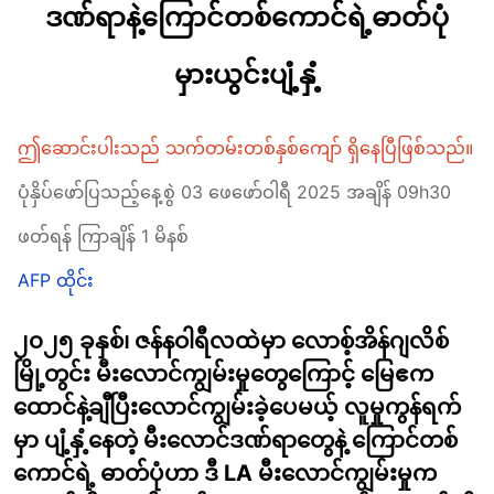
ဒဏ်ရာနဲ့ကြောင်တစ်ကောင်ရဲ့ဓာတ်ပုံ
မှားယွင်းပျံ့နှံ့
ဤဆောင်းပါးသည် သက်တမ်းတစ်နှစ်ကျော် ရှိနေပြီဖြစ်သည်။
ပုံနှိပ်ဖော်ပြသည့်နေ့စွဲ 03 ဖေဖော်ဝါရီ 2025 အချိန် 09h30
ဖတ်ရန် ကြာချိန် 1 မိနစ်
AFP ထိုင်း
၂၀၂၅ ခုနှစ်၊ ဇန်နဝါရီလထဲမှာ လောစ့်အိန်ဂျလိစ်
မြို့တွင်း မီးလောင်ကျွမ်းမှုတွေကြောင့် မြေဧက
ထောင်နဲ့ချီပြီးလောင်ကျွမ်းခဲ့ပေမယ့် လူမှုကွန်ရက်
မှာ ပျံ့နှံ့နေတဲ့ မီးလောင်ဒဏ်ရာတွေနဲ့ ကြောင်တစ်
ကောင်ရဲ့ ဓာတ်ပုံဟာ ဒီ LA မီးလောင်ကျွမ်းမှုက