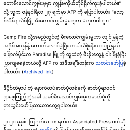
တောမီးလောင်ကျွမ်းမှုမှာ ကျွန်မကိုယ်တိုင်ရိုက်ကူးခဲ့ပါတယ်။"
လို့ သူက ဇန်နဝါရီလ ၂၇ ရက်မှာ AFP ကို ပြောပါတယ်။ "လော့
စ်အိန်ဂျလိစ်မြို့ မီးလောင်ကျွမ်းမှုတွေက မဟုတ်ပါဘူး။"
Camp Fire လို့အမည်တွင်တဲ့ မီးလောင်ကျွမ်းမှုဟာ လျင်မြန်တဲ့
အရှိန်အဟုန်နဲ့ တောက်လောင်ခဲ့ပြီး ကယ်လီဖိုးနီးယာပြည်နယ်
မြောက်ပိုင်းက Paradise မြို့ကို ထူထဲတဲ့ မီးခိုးတွေနဲ့ ဝါးမြိုခဲ့ပြီး
ပြာကျစေခဲ့တယ်လို့ AFP က အဲဒီအချိန်တုန်းက
သတင်းဖော်ပြ
ခဲ့
ပါတယ်။ (
Archived link
)
ဒီပို့စ်ထဲမှာပါတဲ့ နောက်ထပ်ဓာတ်ပုံတစ်ခုကို ဓာတ်ပုံရာဇဝင်
ရှာဖွေကြည့်တဲ့အခါ ယခင်မီးလောင်ကျွမ်းမှုကဓာတ်ပုံကို
မှားယွင်းဖော်ပြထားတာတွေ့ရပါတယ်။
၂၀၂၁ ခုနှစ်၊ သြဂုတ်လ ၁၈ ရက်က Associated Press ဝဘ်ဆို