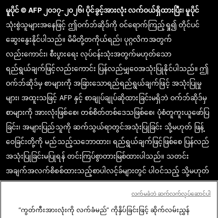
မူပိုင် © AFP ၂၀၁၇-၂၀၂၆၊ ပိုင်ခွင့်အားလုံး လက်ဝယ်ရှိထားပြီး၊ မူပိုင်
သုံးစွဲသူများအနေဖြင့် ဤဝက်ဘ်ဆိုဒ်ကို ဝင်ရောက်ကြည့်ရှု၍ တိုင်ပင်
ဆွေးနွေးနိုင်ပါသည်။ မိမိတို့တကိုယ်ရည်၊ ပုဂ္ဂလိကအတွက်
လည်းကောင်း၊ စီးပွားရေး လုပ်ငန်းသုံးအတွက်မဟုတ်သော
ရည်ရွယ်ချက်ဖြင့်လည်းကောင်း ပြန်လည်မျှဝေအသုံးပြုနိုင်ပါသည်။ ဤ
ဝက်ဘ်ဆိုဒ်မှ စာများကို အခြားသောရည်ရည်ရွယ်ချက်ဖြင့် အသုံးပြုမှု
များ၊ အထူးသဖြင့် AFP နှင့် စာချုပ်ချုပ်ဆိုထားခြင်းမရှိဘဲ ဝက်ဘ်ဆိုဒ်မှ
စာများကို အားလုံးဖြစ်စေ၊ တစ်စိတ်တစ်ဒေသဖြစ်စေ၊ ပုံစံတူကူးယူဖော်ပြ
ခြင်း၊ အများပြည်သူကို ဆက်သွယ်ရာတွင်အသုံးပြုခြင်း သို့မဟုတ် ဖြန့်
ဝေခြင်းတို့ကို မည်သည့်သဘောထား၊ ရည်ရွယ်ချက်ဖြင့်ဖြစ်စေ ပြန်လည်
အသုံးပြုခြင်းမပြုရန် တင်းကြပ်စွာတားမြစ်ထားပါသည်။ သတင်း
အချက်အလက်စိစစ်ထားသည့်စာပါလင့်ခ်များတွင် ပါဝင်သည့် သို့မဟုတ်
ဖော်ပြထားသည့် အကြောင်းအရာသည် သက်ဆိုင်သော သတင်း
လက်မခံဘဲ ဆက်လက်လုပ်ဆောင်ပါ
အချက်အလက်များကို အတည်ပြုရာတွင် စာဖတ်သူတို့ မှန်ကန်စွာ
“ကွတ်ကီးအားလုံးကို လက်ခံမည်” ကိုနှိပ်ခြင်းဖြင့် ဆိုက်လမ်းညွှန်
နားလည်စေရန်အလို့ငှာ လိုအပ်သည့် အတိုင်းအတာပမာဏအအလျောက်