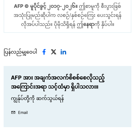
AFP © မူပိုင်ခွင့် ၂၀၁၇-၂၀၂၆။
ဤစာမူကို စီးပွားဖြစ်
အသုံးပြုမည်ဆိုပါက လစဉ်/နှစ်စဉ်ကြေး ပေးသွင်းရန်
လိုအပ်ပါသည်။ ပိုမိုသိရှိရန် ဤ
နေရာ
ကို နှိပ်ပါ။
ပြန်လည်မျှဝေပါ
AFP အား အချက်အလက်စိစစ်စေလိုသည့်
အကြောင်းအရာ သင့်ထံမှာ ရှိပါသလား။
ကျွန်ုပ်တို့ကို ဆက်သွယ်ရန်
Email