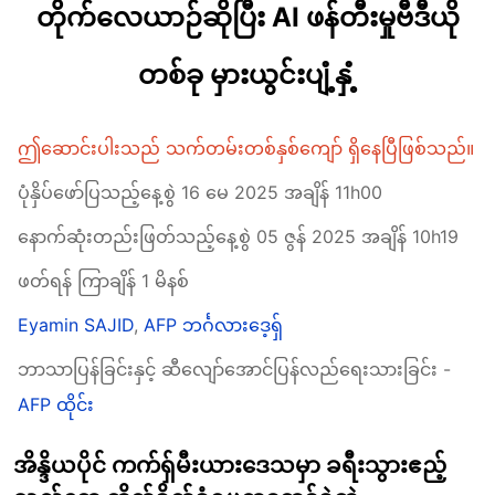
တိုက်လေယာဉ်ဆိုပြီး AI ဖန်တီးမှုဗီဒီယို
တစ်ခု မှားယွင်းပျံ့နှံ့
ဤဆောင်းပါးသည် သက်တမ်းတစ်နှစ်ကျော် ရှိနေပြီဖြစ်သည်။
ပုံနှိပ်ဖော်ပြသည့်နေ့စွဲ 16 မေ 2025 အချိန် 11h00
နောက်ဆုံးတည်းဖြတ်သည့်နေ့စွဲ 05 ဇွန် 2025 အချိန် 10h19
ဖတ်ရန် ကြာချိန် 1 မိနစ်
Eyamin SAJID
,
AFP ဘင်္ဂလားဒေ့ရှ်
ဘာသာပြန်ခြင်းနှင့် ဆီလျော်အောင်ပြန်လည်ရေးသားခြင်း -
AFP ထိုင်း
အိန္ဒိယပိုင် ကက်ရှ်မီးယားဒေသမှာ ခရီးသွားဧည့်