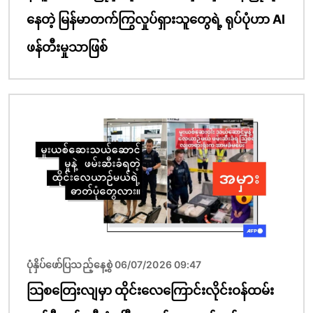
နေတဲ့ မြန်မာတက်ကြွလှုပ်ရှားသူတွေရဲ့ ရုပ်ပုံဟာ AI
ဖန်တီးမှုသာဖြစ်
ပုံရိပ်
ပုံနှိပ်ဖော်ပြသည့်နေ့စွဲ 06/07/2026 09:47
သြစတြေးလျမှာ ထိုင်းလေကြောင်းလိုင်းဝန်ထမ်း