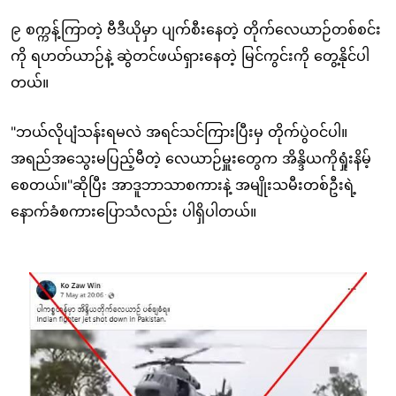
၉ စက္ကန့်ကြာတဲ့ ဗီဒီယိုမှာ ပျက်စီးနေတဲ့ တိုက်လေယာဉ်တစ်စင်း
ကို ရဟတ်ယာဉ်နဲ့ ဆွဲတင်ဖယ်ရှားနေတဲ့ မြင်ကွင်းကို တွေ့နိုင်ပါ
တယ်။
"ဘယ်လိုပျံသန်းရမလဲ အရင်သင်ကြားပြီးမှ တိုက်ပွဲဝင်ပါ။
အရည်အသွေးမပြည့်မီတဲ့ လေယာဉ်မှူးတွေက အိန္ဒိယကိုရှုံးနိမ့်
စေတယ်။"ဆိုပြီး အာဒူဘာသာစကားနဲ့ အမျိုးသမီးတစ်ဦးရဲ့
နောက်ခံစကားပြောသံလည်း ပါရှိပါတယ်။
Image