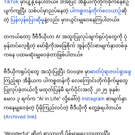
TikTok
မှာပျံ့နှံ့နေပါတယ်။ ဒါအပြင် အိန္ဒိယကိုတိုက်ခိုက်နေစဥ်
ပျက်ကျပြီး သစ်ပင်မှာညပ်နေတဲ့
ပါကစ္စတန်တိုက်လေယာဉ်
ဆို
တဲ့
ပြန်လှန်ပြောဆိုမှု
နဲ့လည်း မှားယွင်းမျှဝေနေကြပါတယ်။
တကယ်တော့ ဒီဗီဒီယိုဟာ AI အထူးပြုလုပ်ချက်ရုပ်ပုံတွေကို ပုံ
မှန်တင်လေ့ရှိတဲ့ မော်ရိုကိုအခြေစိုက် အွန်လိုင်းစာမျက်နှာတစ်ခု
ကနေ ပထမဆုံးမျှဝေခဲ့တာဖြစ်ပါတယ်။
ဗီဒီယိုကရုပ်ပုံတွေ အသုံးပြုပြီး Google မှာ
ဓာတ်ပုံရာဇဝင်ရှာဖွေ
ကြည့်ရာ အိန္ဒိယက ပါကစ္စတန်ကို လေကြောင်းတိုက်ခိုက်မှုတွေ
ပြုလုပ်ခဲ့တယ်လို့ မထုတ်ပြန်မီ ရက်ပိုင်းအလို ၂၀၂၅ ခုနှစ်၊
မေလ ၃ ရက်က "AI in Life" လို့ခေါ်တဲ့
Instagram
စာမျက်နှာ
ကနေမျှဝေခဲ့တဲ့ ပိုမိုကြည်လင်တဲ့ ဗီဒီယိုကို တွေ့ခဲ့ရပါတယ်။
(
Archived link
)
'Wonderful' ဆိုတဲ့ စာသားကို ပိုစ့်မှာရေးသားထားပြီး