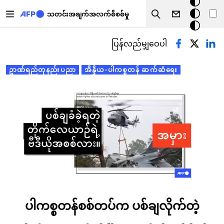
အ
အဓိကအကြောင်းအရာသို့ သွားမည်
မှောင်
သတင်းအချက်အလက်စိစစ်မှု
Search
မုဒ်
Primary tabs
ပြန်လည်မျှဝေပါ
ဥာဏ်ရည်တုနည်းပညာ
အိန္ဒိယ-ပါကစ္စတန် ဆက်ဆံရေး
ပါကစ္စတန်စစ်တပ်က ပစ်ချလိုက်တဲ့