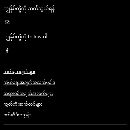
ကျွန်ုပ်တို့ကို ဆက်သွယ်ရန်
ကျွန်ုပ်တို့ကို follow ပါ
သတ်မှတ်ချက်များ
ကိုယ်ရေးအချက်အလက်မူဝါဒ
တရားဝင်အချက်အလက်များ
ကွတ်ကီးဆက်တင်များ
ဝဘ်ဆိုဒ်အညွှန်း