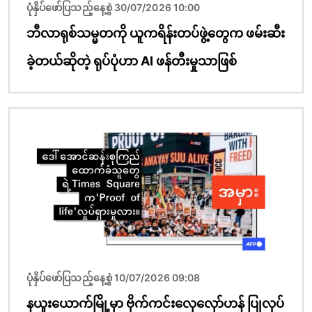
ပုံနှိပ်ဖော်ပြသည့်နေ့စွဲ 30/07/2026 10:00
ဘီလာရုစ်သမ္မတကို ယူကရိန်းတပ်ဖွဲ့တွေက ဖမ်းဆီး
ခဲ့တယ်ဆိုတဲ့ ရုပ်ပုံဟာ AI ဖန်တီးမှုသာဖြစ်
ပုံရိပ်
ပုံနှိပ်ဖော်ပြသည့်နေ့စွဲ 10/07/2026 09:08
နယူးယောက်မြို့မှာ ဗိုက်ကင်းလှေလှော်ဟန် ပြုလုပ်