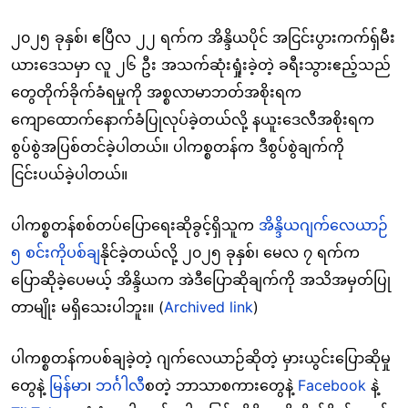
၂၀၂၅ ခုနှစ်၊ ဧပြီလ ၂၂ ရက်က အိန္ဒိယပိုင် အငြင်းပွားကက်ရှ်မီး
ယားဒေသမှာ လူ ၂၆ ဦး အသက်ဆုံးရှုံးခဲ့တဲ့ ခရီးသွားဧည့်သည်
တွေတိုက်ခိုက်ခံရမှုကို အစ္စလာမာဘတ်အစိုးရက
ကျောထောက်နောက်ခံပြုလုပ်ခဲ့တယ်လို့ နယူးဒေလီအစိုးရက
စွပ်စွဲအပြစ်တင်ခဲ့ပါတယ်။ ပါကစ္စတန်က ဒီစွပ်စွဲချက်ကို
ငြင်းပယ်ခဲ့ပါတယ်။
ပါကစ္စတန်စစ်တပ်ပြောရေးဆိုခွင့်ရှိသူက
အိန္ဒိယဂျက်လေယာဉ
၅
စင်းကို
ပစ်ခ
ျနိုင်ခဲ့တယ်လို့ ၂၀၂၅ ခုနှစ်၊ မေလ ၇ ရက်က
ပြောဆိုခဲ့ပေမယ့် အိန္ဒိယက အဲဒီပြောဆိုချက်ကို အသိအမှတ်ပြု
တာမျိုး မရှိသေးပါဘူး။ (
Archived link
)
ပါကစ္စတန်ကပစ်ချခဲ့တဲ့ ဂျက်လေယာဉ်ဆိုတဲ့ မှားယွင်းပြောဆိုမှု
တွေနဲ့
မြန်မ
ာ၊
ဘင
ဂါလီ
စတဲ့ ဘာသာစကားတွေနဲ့
Facebook
နဲ့