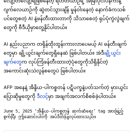
လျော့တိလျော့ရဲဖြစ်နေတဲ့ ရဟတ်ယာဉ်ရဲ့ အမြီးပိုင်းပန်ကာနဲ့
ဂျက်လေယာဉ်ကို ဆွဲတင်သွားချိန် မှုန်ဝါးနေတဲ့ နောက်ခံကသစ်
ပင်တွေစတဲ့ AI နဲ့ဖန်တီးထားတာကို သိသာစေတဲ့ ရုပ်ပုံကွဲလွဲချက်
တွေကို ဗီဒီယိုမှာတွေ့နိုင်ပါတယ်။
AI နည်းပညာက တရှိန်ထိုးထွန်းကားလာပေမယ့် AI ဖန်တီးချက်
တွေမှာ ချို့ယွင်းချက်တွေရှိနေဆဲ ဖြစ်ပါတယ်။ အဲဒ
ီချို့ယွင်း
ချက်တွ
ေက လုပ်ကြံဖန်တီးထားတဲ့ပုံတွေကိုသိရှိနိုင်တဲ့
အကောင်းဆုံးသဲလွန်စတွေပဲ ဖြစ်ပါတယ်။
AFP အနေနဲ့ အိန္ဒိယ-ပါကစ္စတန် ပဋိပက္ခနဲ့ပတ်သက်တဲ့ မှားယွင်း
ပြောဆိုမှုတွေကို
ဒီလင့်
မှာ အချက်အလက်စိစစ်ခဲ့ပါတယ်။
June 5, 2025 ‘အိန္ဒိယ-ပါကစ္စတန် ဆက်ဆံရေး’ tag အားဖြည့်
စွက်ပြီး ဤဆောင်းပါးကို အပ်ဒိတ်ပြုလုပ်ထားသည်။