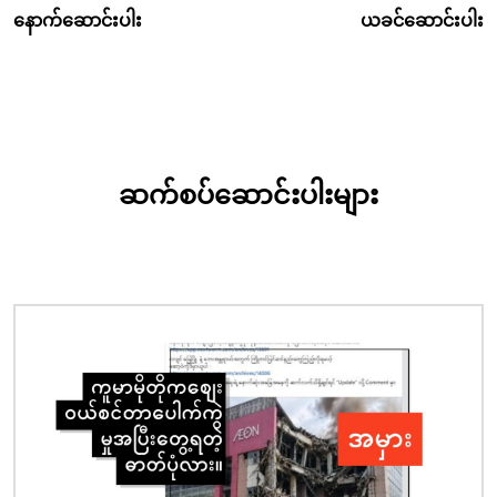
နောက်ဆောင်းပါး
ယခင်ဆောင်းပါး
ဆက်စပ်ဆောင်းပါးများ
ပုံရိပ်