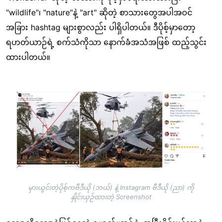
"wildlife"၊ "nature"နဲ့ "art" ဆိုတဲ့ စာသားတွေအပါအဝင်
အခြား hashtag များစွာလည်း ပါရှိပါတယ်။ ဒီပိုစ့်မှာတော့
ရဟတ်ယာဉ်ရဲ့ စက်သံကိုသာ နောက်ခံအသံအဖြစ် ထည့်သွင်း
ထားပါတယ်။
Image
မှားယွင်းတဲ့ပိုစ့်ကဗီဒီယို (ဘယ်) နဲ့ Instagram ဗီဒီယို (ညာ) ကို
နှိုင်းယှဉ်ထားတဲ့ Screenshot