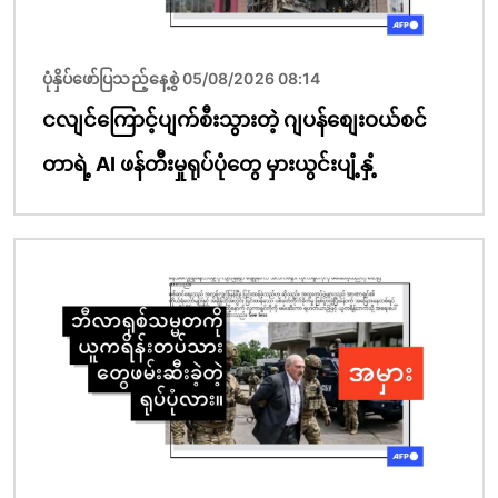
ပုံနှိပ်ဖော်ပြသည့်နေ့စွဲ 05/08/2026 08:14
ငလျင်ကြောင့်ပျက်စီးသွားတဲ့ ဂျပန်စျေးဝယ်စင်
တာရဲ့ AI ဖန်တီးမှုရုပ်ပုံတွေ မှားယွင်းပျံ့နှံ့
ပုံရိပ်