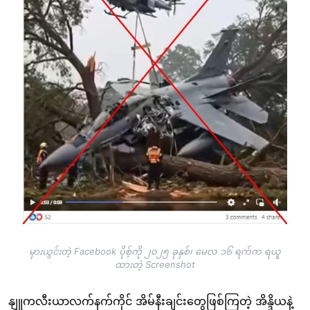
မှားယွင်းတဲ့ Facebook ပိုစ့်ကို ၂၀၂၅ ခုနှစ်၊ မေလ ၁၆ ရက်က ရယူ
ထားတဲ့ Screenshot
နျူကလီးယာလက်နက်ကိုင် အိမ်နီးချင်းတွေဖြစ်ကြတဲ့ အိန္ဒိယနဲ့