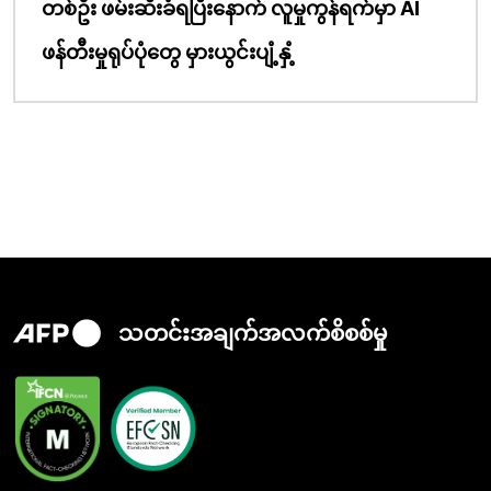
တစ်ဦး ဖမ်းဆီးခံရပြီးနောက် လူမှုကွန်ရက်မှာ AI
ဖန်တီးမှုရုပ်ပုံတွေ မှားယွင်းပျံ့နှံ့
သတင်းအချက်အလက်စိစစ်မှု