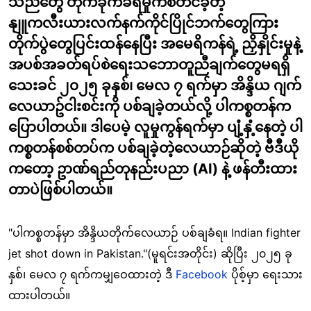
သည်တွေ တိုက်ခိုက်ခံရမှုကစတင်ခဲ့တဲ့
နျူကလီးယားလက်နက်ကိုင်ပြိုင်ဘက်တွေကြား
တိုက်ပွဲတွေပြင်းထန်နေပြီး အမေရိကန်ရဲ့ ညှိနှိုင်းမှုနဲ့
အပစ်အခတ်ရပ်စဲရေးသဘောတူညီချက်တွေမရရှိ
သေးခင် ၂၀၂၅ ခုနှစ်၊ မေလ ၇ ရက်မှာ အိန္ဒိယ ဂျက်
လေယာဥ်ငါးစင်းကို ပစ်ချခဲ့တယ်လို့ ပါကစ္စတန်က
ပြောပါတယ်။ ဒါပေမဲ့ လူမှုကွန်ရက်မှာ ပျံ့နှံ့နေတဲ့ ပါ
ကစ္စတန်စစ်တပ်က ပစ်ချခဲ့တဲ့လေယာဉ်ဆိုတဲ့ ဗီဒီယို
ကတော့ ဥာဏ်ရည်တုနည်းပညာ (AI) နဲ့ ဖန်တီးထား
တာပဲဖြစ်ပါတယ်။
"ပါကစ္စတန်မှာ အိန္ဒိယတိုက်လေယာဉ် ပစ်ချခံရ။ Indian fighter
jet shot down in Pakistan."(မူရင်းအတိုင်း) ဆိုပြီး ၂၀၂၅ ခု
နှစ်၊ မေလ ၇ ရက်ကမျှဝေထားတဲ့ ဒီ
Facebook
ပိုစ့်မှာ ရေးသား
ထားပါတယ်။