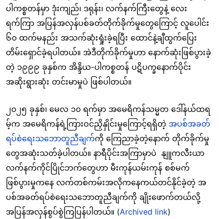
ပါကစ္စတန်မှာ ဒုံးကျည်၊ ဒရုန်း၊ လက်နက်ကြီးတွေနဲ့ လေး
ရက်ကြာ အပြန်အလှန်ပစ်ခတ်တိုက်ခိုက်မှုတွေကြောင့် လူပေါင်း
၆၀ ထက်မနည်း အသက်ဆုံးရှုံးခဲ့ရပြီး ထောင်နဲ့ချီထွက်ပြေး
တိမ်းရှောင်ခဲ့ရပါတယ်။ အဲဒီတိုက်ခိုက်မှုဟာ နောက်ဆုံးဖြစ်ပွားခဲ့
တဲ့ ၁၉၉၉ ခုနှစ်က အိန္ဒိယ-ပါကစ္စတန် ပဋိပက္ခနောက်ပိုင်း
အဆိုးရွားဆုံး တင်းမာမှုပဲ ဖြစ်ပါတယ်။
၂၀၂၅ ခုနှစ်၊ မေလ ၁၀ ရက်မှာ အမေရိကန်သမ္မတ ဒေါ်နယ်ထရ
မ့်က အမေရိကန်ရဲ့ကြားဝင်ညှိနှိုင်းမှုကြောင့်ရရှိတဲ့
အပစ်အခတ်
ရပ်စဲ
ရေးသဘောတူညီချက
်ကို ကြေညာခဲ့တဲ့နောက် တိုက်ခိုက်မှု
တွေအဆုံးသတ်ခဲ့ပါတယ်။ နာရီပိုင်းအကြာမှာပဲ နျူကလီးယာ
လက်နက်ကိုင်ပြိုင်ဘက်တွေဟာ မီးကုန်ယမ်းကုန် စစ်မက်
ဖြစ်ပွားမှုကနေ လက်တစ်ကမ်းအလိုကနေကယ်တင်နိုင်ခဲ့တဲ့ အ
ပစ်အခတ်ရပ်စဲရေးသဘောတူညီချက်ကို ချိုးဖောက်တယ်လို့
အပြန်အလှန်စွပ်စွဲကြပြန်ပါတယ်။ (
Archived link
)