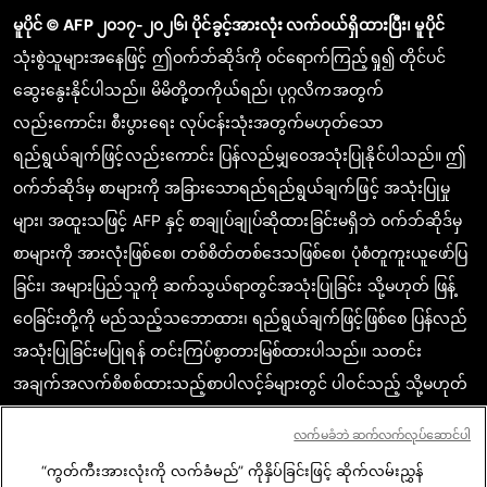
မူပိုင် © AFP ၂၀၁၇-၂၀၂၆၊ ပိုင်ခွင့်အားလုံး လက်ဝယ်ရှိထားပြီး၊ မူပိုင်
သုံးစွဲသူများအနေဖြင့် ဤဝက်ဘ်ဆိုဒ်ကို ဝင်ရောက်ကြည့်ရှု၍ တိုင်ပင်
ဆွေးနွေးနိုင်ပါသည်။ မိမိတို့တကိုယ်ရည်၊ ပုဂ္ဂလိကအတွက်
လည်းကောင်း၊ စီးပွားရေး လုပ်ငန်းသုံးအတွက်မဟုတ်သော
ရည်ရွယ်ချက်ဖြင့်လည်းကောင်း ပြန်လည်မျှဝေအသုံးပြုနိုင်ပါသည်။ ဤ
ဝက်ဘ်ဆိုဒ်မှ စာများကို အခြားသောရည်ရည်ရွယ်ချက်ဖြင့် အသုံးပြုမှု
များ၊ အထူးသဖြင့် AFP နှင့် စာချုပ်ချုပ်ဆိုထားခြင်းမရှိဘဲ ဝက်ဘ်ဆိုဒ်မှ
စာများကို အားလုံးဖြစ်စေ၊ တစ်စိတ်တစ်ဒေသဖြစ်စေ၊ ပုံစံတူကူးယူဖော်ပြ
ခြင်း၊ အများပြည်သူကို ဆက်သွယ်ရာတွင်အသုံးပြုခြင်း သို့မဟုတ် ဖြန့်
ဝေခြင်းတို့ကို မည်သည့်သဘောထား၊ ရည်ရွယ်ချက်ဖြင့်ဖြစ်စေ ပြန်လည်
အသုံးပြုခြင်းမပြုရန် တင်းကြပ်စွာတားမြစ်ထားပါသည်။ သတင်း
အချက်အလက်စိစစ်ထားသည့်စာပါလင့်ခ်များတွင် ပါဝင်သည့် သို့မဟုတ်
ဖော်ပြထားသည့် အကြောင်းအရာသည် သက်ဆိုင်သော သတင်း
လက်မခံဘဲ ဆက်လက်လုပ်ဆောင်ပါ
အချက်အလက်များကို အတည်ပြုရာတွင် စာဖတ်သူတို့ မှန်ကန်စွာ
“ကွတ်ကီးအားလုံးကို လက်ခံမည်” ကိုနှိပ်ခြင်းဖြင့် ဆိုက်လမ်းညွှန်
နားလည်စေရန်အလို့ငှာ လိုအပ်သည့် အတိုင်းအတာပမာဏအအလျောက်