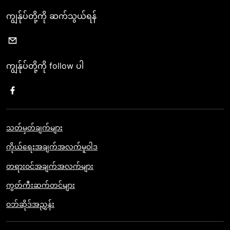
ကျွန်ုပ်တို့ကို ဆက်သွယ်ရန်
ကျွန်ုပ်တို့ကို follow ပါ
သတ်မှတ်ချက်များ
ကိုယ်ရေးအချက်အလက်မူဝါဒ
တရားဝင်အချက်အလက်များ
ကွတ်ကီးဆက်တင်များ
ဝဘ်ဆိုဒ်အညွှန်း