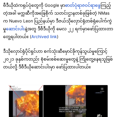
ဗီဒီယိုထဲကရုပ်ပုံတွေကို Google မှာ
ဓာတ်ပုံရာဇဝင်ရာဖွေ
ကြည့်
တဲ့အခါ မက္ကဆီကိုအခြေစိုက် သတင်းဌာနတစ်ခုဖြစ်တဲ့ NMas
က Nuevo Leon ပြည်နယ်မှာ ဒီဇယ်သိုလှောင်ရုံတစ်ရုံပေါက်ကွဲ
မှု
ဆောင်းပါး
နဲ့အတူ ဒီဗီဒီယိုကို မေလ ၂၂ ရက်မှာဖော်ပြထားတာ
တွေ့ရပါတယ်။ (
Archived link
)
ဒီသိုလှောင်ရုံပိုင်ရှင်ဟာ စက်သုံးဆီမှောင်ခိုကုန်သွယ်မှုကြောင့်
၂၀၂၁ ခုနှစ်ကတည်း စုံစမ်းစစ်ဆေးမှုတွေနဲ့ ကြုံတွေ့နေရသူဖြစ်
တယ်လို့ ဒီဗီဒီယိုဆောင်းပါးမှာ ဖော်ပြထားပါတယ်။
Image