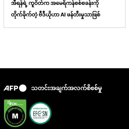
အီရန်ရဲ့ ကူဝိတ်က အမေရိကန်စစ်စခန်းကို
တိုက်ခိုက်တဲ့ ဗီဒီယိုဟာ AI ဖန်တီးမှုသာဖြစ်
သတင်းအချက်အလက်စိစစ်မှု