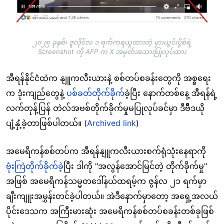
၂၀၂၅ ခုနှစ်၊ ဇူလိုင်လ ၁ ရက်ကရယူထားတဲ့ မှားယွင်းပို့စ်ရဲ့
Screenshot ကို AFP က X အမှတ်အသားပြုလုပ်ထား
အီရန်နိုင်ငံထဲက နျူကလီးယားနဲ့ စစ်တပ်စခန်းတွေကို အစ္စရေး
က ဒုံးကျည်တွေနဲ့
ပစ်ခတ်တိုက်ခိုက်
ခဲ့ပြီး နောက်တစ်နေ့ အီရန်ရဲ့
လက်တုန့်ပြန် တဲလ်အဗစ်တိုက်ခိုက်မှုမပြုလုပ်ခင်မှာ ဒီဗီီဒယို
ပျံ့နှံ့ခဲ့တာဖြစ်ပါတယ်။ (
Archived link
)
အမေရိကန်စစ်တပ်က အီရန်နျူကလီးယားစက်ရုံသုံးနေရာကို
ဗုံးကြဲတိုက်ခိုက်ခဲ့
ပြီး ဒါကို "အလွန်အောင်မြင်တဲ့ တိုက်ခိုက်မှု"
အဖြစ် အမေရိကန်သမ္မတဒေါ်နယ်ထရမ့်က ဇွန်လ ၂၁ ရက်မှာ
ချီးကျူးအမွှန်းတင်ခဲ့ပါတယ်။ အဲဒီနောက်မှာတော့ အရှေ့အလယ်
ပိုင်းဒေသက အကြီးမားဆုံး အမေရိကန်စစ်တပ်စခန်းတစ်ခုဖြစ်