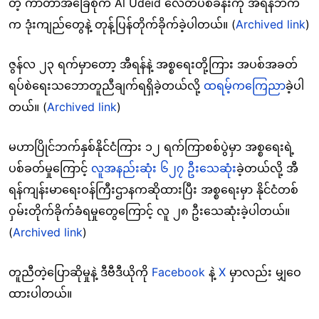
တဲ့ ကာတာအခြေစိုက် Al Udeid လေတပ်စခန်းကို အီရန်ဘက်
က ဒုံးကျည်တွေနဲ့ တုန့်ပြန်တိုက်ခိုက်ခဲ့ပါတယ်။ (
Archived link
)
ဇွန်လ ၂၃ ရက်မှာတော့ အီရန်နဲ့ အစ္စရေးတို့ကြား အပစ်အခတ်
ရပ်စဲရေးသဘောတူညီချက်ရရှိခဲ့တယ်လို့
ထရမ့်ကကြေညာ
ခဲ့ပါ
တယ်။ (
Archived link
)
မဟာပြိုင်ဘက်နှစ်နိုင်ငံကြား ၁၂ ရက်ကြာစစ်ပွဲမှာ အစ္စရေးရဲ့
ပစ်ခတ်မှုကြောင့်
လူအနည်းဆုံး ၆၂၇ ဦးသေဆုံး
ခဲ့တယ်လို့ အီ
ရန်ကျန်းမာရေးဝန်ကြီးဌာနကဆိုထားပြီး အစ္စရေးမှာ နိုင်ငံတစ်
ဝှမ်းတိုက်ခိုက်ခံရမှုတွေကြောင့် လူ ၂၈ ဦးသေဆုံးခဲ့ပါတယ်။
(
Archived link
)
တူညီတဲ့ပြောဆိုမှုနဲ့ ဒီဗီဒီယိုကို
Facebook
နဲ့
X
မှာလည်း မျှဝေ
ထားပါတယ်။