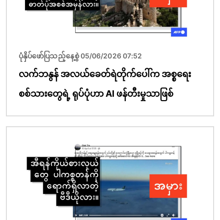
ပုံနှိပ်ဖော်ပြသည့်နေ့စွဲ 05/06/2026 07:52
လက်ဘနွန် အလယ်ခေတ်ရဲတိုက်ပေါ်က အစ္စရေး
စစ်သားတွေရဲ့ ရုပ်ပုံဟာ AI ဖန်တီးမှုသာဖြစ်
ပုံရိပ်