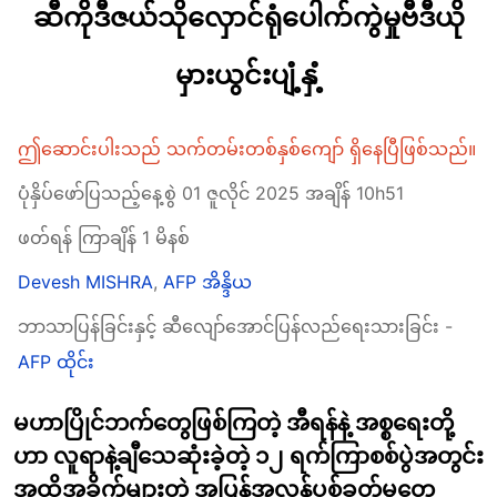
ဆီကိုဒီဇယ်သိုလှောင်ရုံပေါက်ကွဲမှုဗီဒီယို
မှားယွင်းပျံ့နှံ့
ဤဆောင်းပါးသည် သက်တမ်းတစ်နှစ်ကျော် ရှိနေပြီဖြစ်သည်။
ပုံနှိပ်ဖော်ပြသည့်နေ့စွဲ 01 ဇူလိုင် 2025 အချိန် 10h51
ဖတ်ရန် ကြာချိန် 1 မိနစ်
Devesh MISHRA
,
AFP အိန္ဒိယ
ဘာသာပြန်ခြင်းနှင့် ဆီလျော်အောင်ပြန်လည်ရေးသားခြင်း -
AFP ထိုင်း
မဟာပြိုင်ဘက်တွေဖြစ်ကြတဲ့ အီရန်နဲ့ အစ္စရေးတို့
ဟာ လူရာနဲ့ချီသေဆုံးခဲ့တဲ့ ၁၂ ရက်ကြာစစ်ပွဲအတွင်း
အထိအခိုက်များတဲ့ အပြန်အလှန်ပစ်ခတ်မှုတွေ