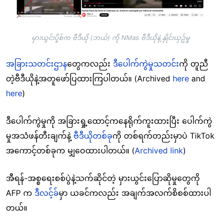
မှားယွင်းပို့စ်က ဗီဒီယို (ဘယ်) ကို NMas ဗီဒီယိုနဲ့ နှိုင်းယှဥ်မှု
အခြားသတင်းဌာန
တွေကလည်း
ဒီပေါက်ကွဲမှုသတင်း
ကို တူညီ
တဲ့ဗီဒီယိုနဲ့အတူဖော်ပြထားကြပါတယ်။ (Archived
here
and
here
)
ဒီပေါက်ကွဲမှုကို အခြားရှု့ထောင့်ကနေရိုက်ကူးထားပြီး ပေါက်ကွဲ
မှုအသံဖန်တီးချက်နဲ့
ဗီဒီယိုတစ်ခု
ကို တစ်ရက်တည်းမှာပဲ TikTok
အကောင့်တစ်ခုက မျှဝေထားပါတယ်။ (
Archived link
)
အီရန်-အစ္စရေးစစ်ပွဲနဲ့သက်ဆိုင်တဲ့ မှားယွင်းပြောဆိုမှုတွေကို
AFP က
ဒီလင့်ခ်
မှာ ယခင်ကလည်း အချက်အလက်စိစစ်ထားပါ
တယ်။