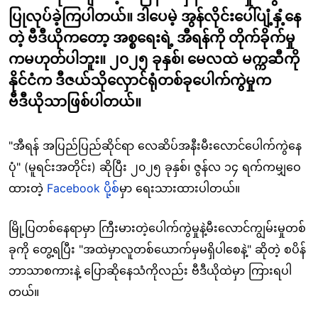
ပြုလုပ်ခဲ့ကြပါတယ်။ ဒါပေမဲ့ အွန်လိုင်းပေါ်ပျံ့နှံ့နေ
တဲ့ ဗီဒီယိုကတော့ အစ္စရေးရဲ့ အီရန်ကို တိုက်ခိုက်မှု
ကမဟုတ်ပါဘူး။ ၂၀၂၅ ခုနှစ်၊ မေလထဲ မက္ကဆီကို
နိုင်ငံက ဒီဇယ်သိုလှောင်ရုံတစ်ခုပေါက်ကွဲမှုက
ဗီဒီယိုသာဖြစ်ပါတယ်။
"အီရန် အပြည်ပြည်ဆိုင်ရာ လေဆိပ်အနီးမီးလောင်ပေါက်ကွဲနေ
ပုံ" (မူရင်းအတိုင်း) ဆိုပြီး ၂၀၂၅ ခုနှစ်၊ ဇွန်လ ၁၄ ရက်ကမျှဝေ
ထားတဲ့
Facebook ပို့စ်
မှာ ရေးသားထားပါတယ်။
မြို့ပြတစ်နေရာမှာ ကြီးမားတဲ့ပေါက်ကွဲမှုနဲ့မီးလောင်ကျွမ်းမှုတစ်
ခုကို တွေ့ရပြီး "အထဲမှာလူတစ်ယောက်မှမရှိပါစေနဲ့" ဆိုတဲ့ စပိန်
ဘာသာစကားနဲ့ ပြောဆိုနေသံကိုလည်း ဗီဒီယိုထဲမှာ ကြားရပါ
တယ်
။