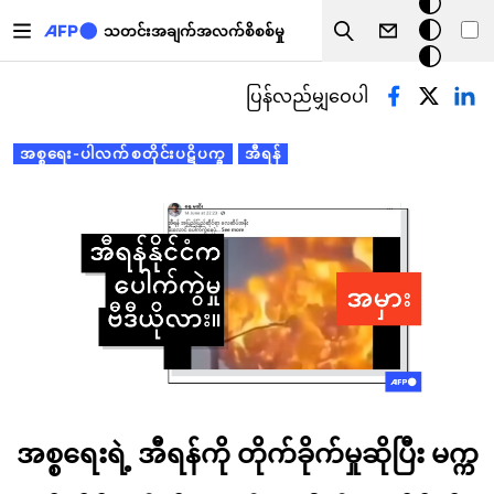
အ
အဓိကအကြောင်းအရာသို့ သွားမည်
မှောင်
သတင်းအချက်အလက်စိစစ်မှု
Search
မုဒ်
Primary tabs
ပြန်လည်မျှဝေပါ
အစ္စရေး-ပါလက်စတိုင်းပဋိပက္ခ
အီရန်
အစ္စရေးရဲ့ အီရန်ကို တိုက်ခိုက်မှုဆိုပြီး မက္က