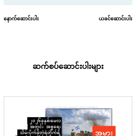
နောက်ဆောင်းပါး
ယခင်ဆောင်းပါး
ဆက်စပ်ဆောင်းပါးများ
ပုံရိပ်