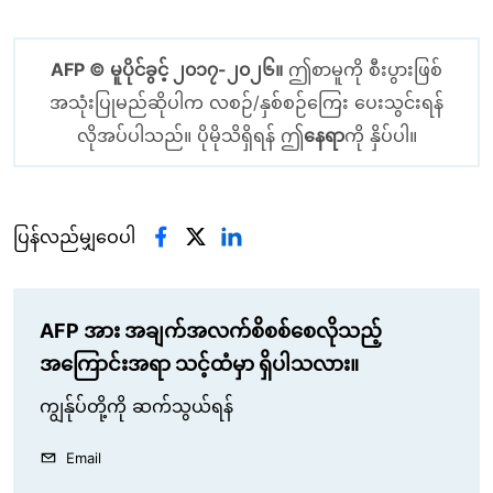
AFP © မူပိုင်ခွင့် ၂၀၁၇-၂၀၂၆။
ဤစာမူကို စီးပွားဖြစ်
အသုံးပြုမည်ဆိုပါက လစဉ်/နှစ်စဉ်ကြေး ပေးသွင်းရန်
လိုအပ်ပါသည်။ ပိုမိုသိရှိရန် ဤ
နေရာ
ကို နှိပ်ပါ။
ပြန်လည်မျှဝေပါ
AFP အား အချက်အလက်စိစစ်စေလိုသည့်
အကြောင်းအရာ သင့်ထံမှာ ရှိပါသလား။
ကျွန်ုပ်တို့ကို ဆက်သွယ်ရန်
Email