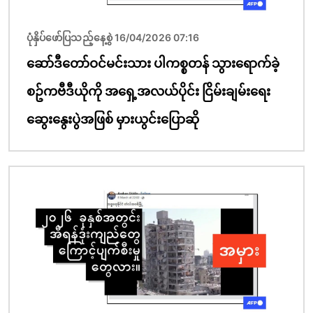
ပုံနှိပ်ဖော်ပြသည့်နေ့စွဲ 16/04/2026 07:16
ဆော်ဒီတော်ဝင်မင်းသား ပါကစ္စတန် သွားရောက်ခဲ့
စဥ်ကဗီဒီယိုကို အရှေ့အလယ်ပိုင်း ငြိမ်းချမ်းရေး
ဆွေးနွေးပွဲအဖြစ် မှားယွင်းပြောဆို
ပုံရိပ်