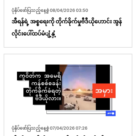
ပုံနှိပ်ဖော်ပြသည့်နေ့စွဲ 08/04/2026 03:50
အီရန်ရဲ့ အစ္စရေးကို တိုက်ခိုက်မှုဗီဒီယိုဟောင်း အွန်
လိုင်းပေါ်ထပ်မံပျံ့နှံ့
ပုံရိပ်
ပုံနှိပ်ဖော်ပြသည့်နေ့စွဲ 07/04/2026 07:26