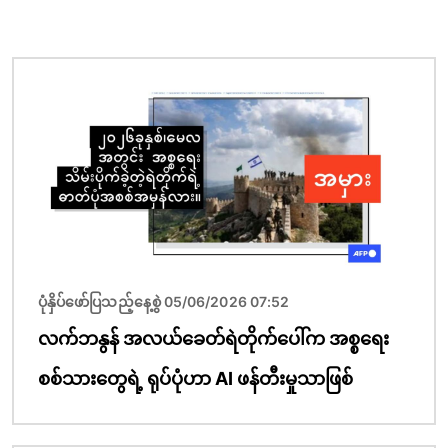
ပုံရိပ်
ပုံနှိပ်ဖော်ပြသည့်နေ့စွဲ 05/06/2026 07:52
လက်ဘနွန် အလယ်ခေတ်ရဲတိုက်ပေါ်က အစ္စရေး
စစ်သားတွေရဲ့ ရုပ်ပုံဟာ AI ဖန်တီးမှုသာဖြစ်