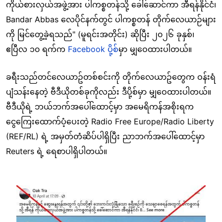
ကိုယ်စားလှယ်အဖွဲ့အား ပါကစ္စတန်သို့ ခေါ်ဆောင်ကာ အီရန်နိုင်ငံ၊
Bandar Abbas လေပိုင်နက်တွင် ပါကစ္စတန် တိုက်လေယာဉ်များ
ကို မြင်တွေ့ခဲ့ရသည်" (မူရင်းအတိုင်း) ဆိုပြီး ၂၀၂၆ ခုနှစ်၊
ဧပြီလ ၁၀ ရက်က
Facebook ပို့စ်
မှာ မျှဝေထားပါတယ်။
ခရီးသည်တင်လေယာဥ်တစ်စင်းကို တိုက်လေယာဥ်တွေက ဝန်းရံ
ပျံသန်းနေတဲ့ ဗီဒီယိုတစ်ခုကိုလည်း ဒီပို့စ်မှာ မျှဝေထားပါတယ်။
ဗီဒီယိုရဲ့ ဘယ်ဘက်အပေါ်ထောင့်မှာ အမေရိကန်အစိုးရက
ငွေကြေးထောက်ပံ့ပေးတဲ့ Radio Free Europe/Radio Liberty
(REF/RL) ရဲ့ အမှတ်တံဆိပ်ပါရှိပြီး ညာဘက်အပေါ်ထောင့်မှာ
Reuters ရဲ့ ရေစာပါရှိပါတယ်။
Image