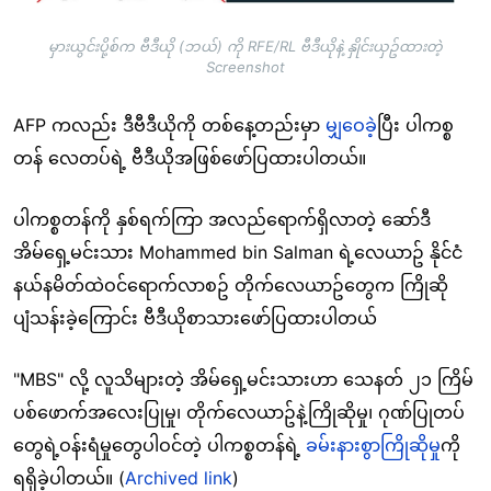
မှားယွင်းပို့စ်က ဗီဒီယို (ဘယ်) ကို RFE/RL ဗီဒီယိုနဲ့ နှိုင်းယှဥ်ထားတဲ့
Screenshot
AFP ကလည်း ဒီဗီဒီယိုကို တစ်နေ့တည်းမှာ
မျှဝေခဲ့
ပြီး ပါကစ္စ
တန် လေတပ်ရဲ့ ဗီဒီယိုအဖြစ်ဖော်ပြထားပါတယ်။
ပါကစ္စတန်ကို နှစ်ရက်ကြာ အလည်ရောက်ရှိလာတဲ့ ဆော်ဒီ
အိမ်ရှေ့မင်းသား Mohammed bin Salman ရဲ့လေယာဥ် နိုင်ငံ
နယ်နမိတ်ထဲဝင်ရောက်လာစဥ် တိုက်လေယာဥ်တွေက ကြိုဆို
ပျံသန်းခဲ့ကြောင်း ဗီဒီယိုစာသားဖော်ပြထားပါတယ်
"MBS" လို့ လူသိများတဲ့ အိမ်ရှေ့မင်းသားဟာ သေနတ် ၂၁ ကြိမ်
ပစ်ဖောက်အလေးပြုမှု၊ တိုက်လေယာဥ်နဲ့ကြိုဆိုမှု၊ ဂုဏ်ပြုတပ်
တွေရဲ့ဝန်းရံမှုတွေပါဝင်တဲ့ ပါကစ္စတန်ရဲ့
ခမ်းနားစွာကြိုဆိုမှု
ကို
ရရှိခဲ့ပါတယ်။ (
Archived link
)