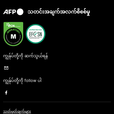
သတင်းအချက်အလက်စိစစ်မှု
ကျွန်ုပ်တို့ကို ဆက်သွယ်ရန်
ကျွန်ုပ်တို့ကို follow ပါ
သတ်မှတ်ချက်များ