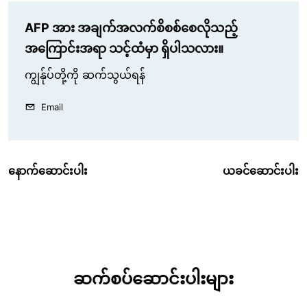
AFP အား အချက်အလက်စိစစ်စေလိုသည့်
အကြောင်းအရာ သင့်ထံမှာ ရှိပါသလား။
ကျွန်ုပ်တို့ကို ဆက်သွယ်ရန်
Email
နောက်ဆောင်းပါး
ယခင်ဆောင်းပါး
ဆက်စပ်ဆောင်းပါးများ