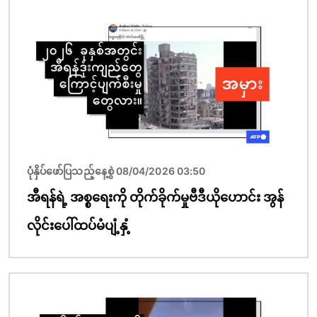
ပုံရိပ်
ပုံနှိပ်ဖော်ပြသည့်နေ့စွဲ 08/04/2026 03:50
အီရန်ရဲ့ အစ္စရေးကို တိုက်ခိုက်မှုဗီဒီယိုဟောင်း အွန်
လိုင်းပေါ်ထပ်မံပျံ့နှံ့
ပုံရိပ်