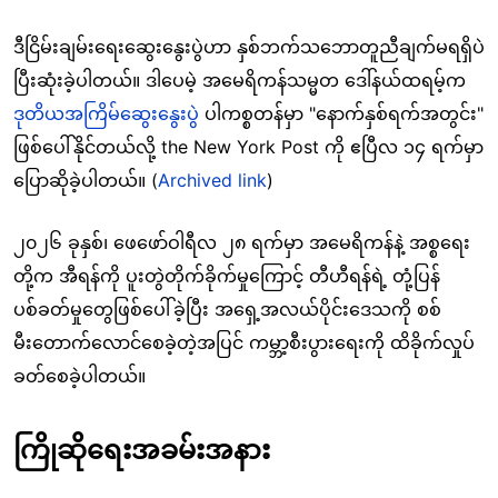
ဒီငြိမ်းချမ်းရေးဆွေးနွေးပွဲဟာ နှစ်ဘက်သဘောတူညီချက်မရရှိပဲ
ပြီးဆုံးခဲ့ပါတယ်။ ဒါပေမဲ့ အမေရိကန်သမ္မတ ဒေါ်နယ်ထရမ့်က
ဒုတိယအကြိမ်ဆွေးနွေးပွဲ
ပါကစ္စတန်မှာ "နောက်နှစ်ရက်အတွင်း"
ဖြစ်ပေါ်နိုင်တယ်လို့ the New York Post ကို ဧပြီလ ၁၄ ရက်မှာ
ပြောဆိုခဲ့ပါတယ်။ (
Archived link
)
၂၀၂၆ ခုနှစ်၊ ဖေဖော်ဝါရီလ ၂၈ ရက်မှာ အမေရိကန်နဲ့ အစ္စရေး
တို့က အီရန်ကို ပူးတွဲတိုက်ခိုက်မှုကြောင့် တီဟီရန်ရဲ့ တုံ့ပြန်
ပစ်ခတ်မှုတွေဖြစ်ပေါ်ခဲ့ပြီး အရှေ့အလယ်ပိုင်းဒေသကို စစ်
မီးတောက်လောင်စေခဲ့တဲ့အပြင် ကမ္ဘာ့စီးပွားရေးကို ထိခိုက်လှုပ်
ခတ်စေခဲ့ပါတယ်။
ကြိုဆိုရေးအခမ်းအနား