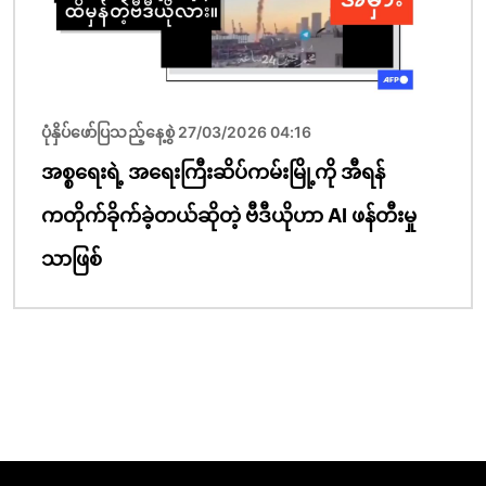
ပုံနှိပ်ဖော်ပြသည့်နေ့စွဲ 27/03/2026 04:16
အစ္စရေးရဲ့ အရေးကြီးဆိပ်ကမ်းမြို့ကို အီရန်
ကတိုက်ခိုက်ခဲ့တယ်ဆိုတဲ့ ဗီဒီယိုဟာ AI ဖန်တီးမှု
သာဖြစ်