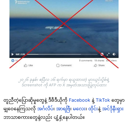
၂၀၂၆ ခုနှစ်၊ ဧပြီလ ၁၆ ရက်မှာ ရယူထားတဲ့ မှားယွင်းပို့စ်ရဲ့
Screenshot ကို AFP က X အမှတ်အသားပြုလုပ်ထား
တူညီတဲ့ပြောဆိုမှုတွေနဲ့ ဒီဗီဒီယိုကို
Facebook
နဲ့
TikTok
တွေမှာ
မျှဝေနေကြသလို
အင်္ဂလိပ်
၊
အာရဗြီ
၊
မလေး
၊
ထိုင်း
နဲ့
အင်ဒိုနီးရှား
ဘာသာစကားတွေနဲ့လည်း ပျံ့နှံ့နေပါတယ်။