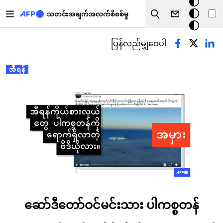
အ
အဓိကအကြောင်းအရာသို့ သွားမည်
မှောင်
သတင်းအချက်အလက်စိစစ်မှု
Search
မုဒ်
Primary tabs
ပြန်လည်မျှဝေပါ
အီရန်
ဆော်ဒီတော်ဝင်မင်းသား ပါကစ္စတန်