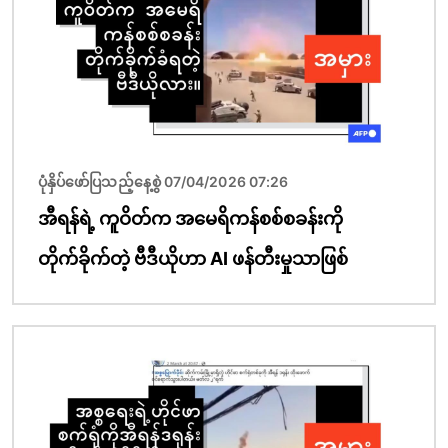
ပုံနှိပ်ဖော်ပြသည့်နေ့စွဲ 07/04/2026 07:26
အီရန်ရဲ့ ကူဝိတ်က အမေရိကန်စစ်စခန်းကို
တိုက်ခိုက်တဲ့ ဗီဒီယိုဟာ AI ဖန်တီးမှုသာဖြစ်
ပုံရိပ်