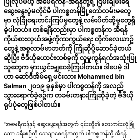
ပြုလုပ်မယ့် အမေရိကန်-အီရန်တို့ရဲ့ ငြိမ်းချမ်းရေ
ဆွေးနွေးပွဲမတိုင်မီ ပါကစ္စတန်မြို့တော်လမ်းမတွေ
မှာ လုံခြုံရေးတင်းကြပ်မှုတွေနဲ့ လမ်းပိတ်ဆို့မှုတွေရှိ
ခဲ့ပါတယ်။ တစ်ချိန်တည်းမှာ ပါကစ္စတန်က အီရန်
ကိုယ်စားလှယ်အဖွဲ့ကိုကာကွယ်ရေး တိုက်လေယာဥ်
တွေနဲ့ အစ္စလာမ်မာဘတ်ကို ကြိုဆိုပို့ဆောင်ခဲ့တယ်
ဆိုပြီး ဗီဒီယိုဟောင်းတစ်ခုကို လူမှုကွန်ရက်အသုံးပြု
သူတွေက မှားယွင်းမျှဝေခဲ့ကြပါတယ်။ ဒါပေမဲ့ ဒါ
ဟာ ဆော်ဒီအိမ်ရှေ့မင်းသား Mohammed bin
Salman ၂၀၁၉ ခုနှစ်မှာ ပါကစ္စတန်ကို အလည်
သွားရောက်ခဲ့စဥ်က တခမ်းတနားကြိုဆိုခဲ့တဲ့ ဗီဒီယို
ရုပ်ပုံတွေဖြစ်ပါတယ်။
"အမေရိကန်နှင့် ဆွေးနွေးရန်အတွက် ၎င်းတို့၏ ဘေးကင်းလုံခြုံ
သော ခရီးစဉ်ကို သေချာစေရန်အတွက် ပါကစ္စတန်သို့ အီရန်