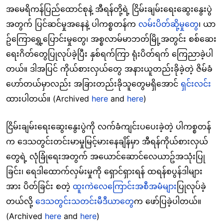
အမေရိကန်ပြည်ထောင်စုနဲ့ အီရန်တို့ရဲ့ ငြိမ်းချမ်းရေးဆွေးနွေးပွဲ
အတွက် ပြင်ဆင်မှုအနေနဲ့ ပါကစ္စတန်က
လမ်းပိတ်ဆို့မှုတွေ
၊ ယာ
ဥ်ကြောရွှေ့ပြောင်းမှုတွေ၊ အစ္စလာမ်မာဘတ်မြို့အတွင်း စစ်ဆေး
ရေးဂိတ်တွေပြုလုပ်ခဲ့ပြီး နှစ်ရက်ကြာ ရုံးပိတ်ရက် ကြေညာခဲ့ပါ
တယ်။ ဒါအပြင် ကိုယ်စားလှယ်တွေ အနားယူတည်းခိုခဲ့တဲ့ ဇိမ်ခံ
ဟော်တယ်မှာလည်း အခြားတည်းခိုသူတွေမရှိအောင်
ရှင်းလင်း
ထားပါတယ်။ (Archived
here
and
here
)
ငြိမ်းချမ်းရေးဆွေးနွေးပွဲကို လက်ခံကျင်းပပေးခဲ့တဲ့ ပါကစ္စတန်
က ဒေသတွင်းတင်းမာမှုမြင့်မားနေချိန်မှာ အီရန်ကိုယ်စားလှယ်
တွေရဲ့ လုံခြုံရေးအတွက် အယောင်ဆောင်လေယာဥ်အသုံးပြု
ခြင်း၊ ရေဒါထောက်လှမ်းမှုကို ရှောင်ရှားရန် ထရန်စပွန်ဒါများ
အား ပိတ်ခြင်း စတဲ့
ထူးကဲလေကြောင်းအစီအမံများ
ပြုလုပ်ခဲ့
တယ်လို့
ဒေသတွင်းသတင်းမီဒီယာတွေ
က ဖော်ပြခဲ့ပါတယ်။
(Archived
here
and
here
)