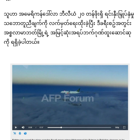
သူဟာ အမေရိကန်ဒေါ်လာ ဘီလီယံ ၂၀ တန်ဖိုးရှိ ရင်းနှီးမြှုပ်နှံမှု
သဘောတူညီချက်ကို လက်မှတ်ရေးထိုးခဲ့ပြီး ဒီခရီးစဥ်အတွင်း
အစ္စလာမာဘတ်မြို့ရဲ့ အမြင့်ဆုံးအရပ်ဘက်ဂုဏ်ထူးဆောင်ဆု
ကို ရရှိခဲ့ပါတယ်။
Image