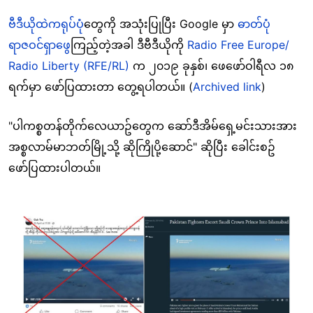
ဗီဒီယိုထဲကရုပ်ပုံ
တွေကို အသုံးပြုပြီး Google မှာ
ဓာတ်ပုံ
ရာဇဝင်ရှာဖွေ
ကြည့်တဲ့အခါ ဒီဗီဒီယိုကို
Radio Free Europe/
Radio Liberty (RFE/RL)
က ၂၀၁၉ ခုနှစ်၊ ဖေဖော်ဝါရီလ ၁၈
ရက်မှာ ဖော်ပြထားတာ တွေ့ရပါတယ်။ (
Archived link
)
"ပါကစ္စတန်တိုက်လေယာဥ်တွေက ဆော်ဒီအိမ်ရှေ့မင်းသားအား
အစ္စလာမ်မာဘတ်မြို့သို့ ဆိုကြိုပို့ဆောင်" ဆိုပြီး ခေါင်းစဥ်
ဖော်ပြထားပါတယ်။
Image