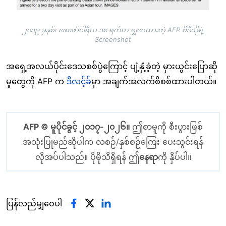
၂၀၁၉ ခုနှစ်၊ ဖေဖော်ဝါရီလ ၁၈ ရက်က မျှဝေထားတဲ့ AFP ဗီဒီယိုရဲ့
Screenshot
အရှေ့အလယ်ပိုင်းဒေသစစ်ပွဲကြောင့် ပျံ့နှံ့ခဲ့တဲ့ မှားယွင်းပြောဆို
မှုတွေကို AFP က
ဒီလင့်ခ်
မှာ အချက်အလက်စိစစ်ထားပါတယ်။
AFP © မူပိုင်ခွင့် ၂၀၁၇-၂၀၂၆။
ဤစာမူကို စီးပွားဖြစ်
အသုံးပြုမည်ဆိုပါက လစဉ်/နှစ်စဉ်ကြေး ပေးသွင်းရန်
လိုအပ်ပါသည်။ ပိုမိုသိရှိရန် ဤ
နေရာ
ကို နှိပ်ပါ။
ပြန်လည်မျှဝေပါ