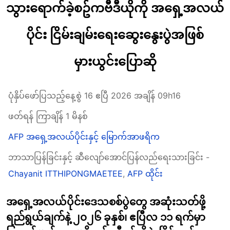
သွားရောက်ခဲ့စဥ်ကဗီဒီယိုကို အရှေ့အလယ်
ပိုင်း ငြိမ်းချမ်းရေးဆွေးနွေးပွဲအဖြစ်
မှားယွင်းပြောဆို
ပုံနှိပ်ဖော်ပြသည့်နေ့စွဲ 16 ဧပြီ 2026 အချိန် 09h16
ဖတ်ရန် ကြာချိန် 1 မိနစ်
AFP အရှေ့အလယ်ပိုင်းနှင့် မြောက်အာဖရိက
ဘာသာပြန်ခြင်းနှင့် ဆီလျော်အောင်ပြန်လည်ရေးသားခြင်း -
Chayanit ITTHIPONGMAETEE
,
AFP ထိုင်း
အရှေ့အလယ်ပိုင်းဒေသစစ်ပွဲတွေ အဆုံးသတ်ဖို့
ရည်ရွယ်ချက်နဲ့ ၂၀၂၆ ခုနှစ်၊ ဧပြီလ ၁၁ ရက်မှာ