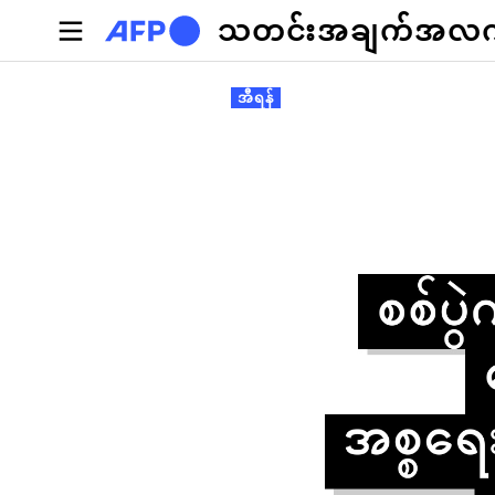
အဓိကအကြောင်းအရာသို့ သွားမည်
သတင်းအချက်အလက်စ
Primary tabs
အီရန်