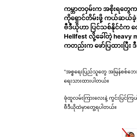
ကမ္ဘာတဝှမ်းက အစိုးရတွေက အီ
ကိုရှောင်တိမ်းဖို့ ကယ်ဆယ်ခဲ
ဗီဒီယိုဟာ ပြင်သစ်နိုင်ငံက 
Hellfest လို့ခေါ်တဲ့ heavy 
ကတည်းက ဖော်ပြထားပြီး ဒီပ
"အစ္စရေးပြည်သူတွေ အမြန်စစ်ဘေးရှေ
ရေးသားထားပါတယ်။
ဖုံထူလမ်းကြားလေးနဲ့ ကွင်းပြင်ကြ
ဗီဒီယိုထဲမှာတွေ့ရပါတယ်။
Image