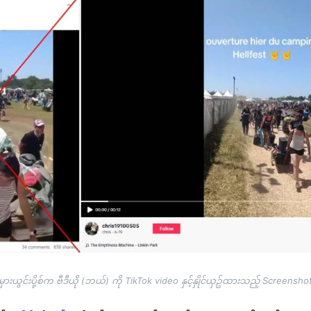
မှားယွင်းပို့စ်က ဗီဒီယို (ဘယ်) ကို TikTok video နှင့်နှိုင်ယှဥ်ထားသည့် Screensho