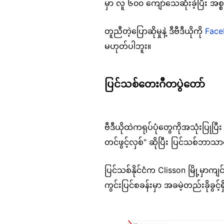
မှာ လူ ၆၀၀ ကျော်သေဆုံးခဲ့ပြီး အစ
တူညီတဲ့ပြောဆိုမှုနဲ့ ဒီဗီဒီယိုကို
Face
မဟုတ်ပါဘူး။
ပြင်သစ်တေးဂီတပွဲတော်
ဗီဒီယိုထဲကရုပ်ပုံတွေကိုအသုံးပြုပြီ
တင်ဖွင့်လှစ်" ဆိုပြီး ပြင်သစ်ဘာသ
ပြင်သစ်နိုင်ငံက Clisson မြို့မှာကျ
ကွင်းပြင်စခန်းမှာ အခမဲ့တည်းခိုခွင့်