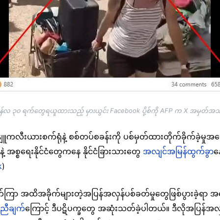
ဇွန်လ ၃၀ ရက်တွေရယူထားသည့် မှားယွင်း Facebook ပို့စ်ကို AFP က X အမှတ်အ
နျူကလီးယားစက်ရုံနဲ့ စစ်တပ်စခန်းကို ပစ်မှတ်ထားတိုက်ခိုက်ခဲ့မှုအ
န်နဲ့ အစ္စရေးနိုင်ငံတွေကနေ နိုင်ငံခြားသားတွေ
အလျင်အမြန်ထွက်ခွာ
နေ
k
)
က်ကြာ အထိအခိုက်များတဲ့အပြန်အလှန်ပစ်ခတ်မှုတွေဖြစ်ပွားခဲ့ရာ အမ
ညီချက်
ကြောင့် ဒီပဋိပက္ခတွေ အဆုံးသတ်ခဲ့ပါတယ်
။ ဒီလိုအပြန်အလှန