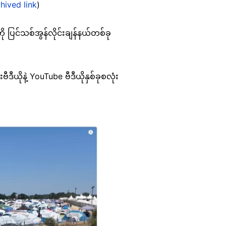
hived link
)
ို ပြင်သစ်အွန်လိုင်းချန်နယ်တစ်ခု
ယိုနဲ့ YouTube ဗီဒီယိုနှစ်ခုစလုံး