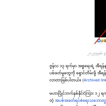
၂၀၂၅ခုနှစ်၊ 
ဇွန်လ ၁၃ ရက်မှာ အစ္စရေးရဲ့ အီရန်
ပစ်ခတ်မှုတွေကို ရှောင်တိမ်းဖို့ အီရ
လာတာဖြစ်ပါတယ်။ (
Archived lin
မဟာပြိုင်ဘက်နှစ်နိုင်ငံကြား ၁၂ ရ
တဲ့
အပစ်အခတ်ရပ်စဲရေးသဘောတူ