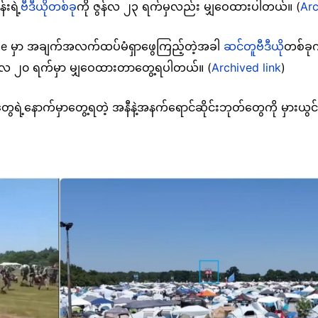
်းရဲ့
ဗီဒီယိုတစ်ခု
ကို ဇွန်လ ၂၃ ရက်မှလည်း မျှဝေထားပါတယ်။ (
Arc
gle မှာ အချက်အလက်ထပ်မံရှာဖွေကြည့်တဲ့အခါ
ဆင်တူဗီဒီယို
တစ်ခုက
ွန်လ ၂၀ ရက်မှာ မျှဝေထားတာတွေ့ရပါတယ်။ (
Archived link
)
့နောက်မှာတွေ့ရတဲ့ အနီနဲ့အနက်ရောင်ဆိုင်းဘုတ်တွေကို မှားယွင်းဗီဒီ