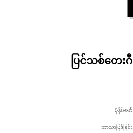
ပြင်သစ်တေးဂီတပ
ပုံနှိပ်ဖ
ဘာသာပြန်ခြင်း