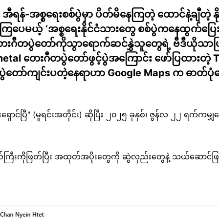
ရန်-အစ္စရေးစစ်ပွဲမှာ ပိတ်မိနေကြတဲ့ ထောင်နဲ့ချီတဲ့
့ကြပေမယ့် ‘အစ္စရေးနိုင်ငံသားတွေ စစ်ပွဲကနေထွက်ပြေး’ ဆိ
တေးဂီတပွဲတော်ကိုသွာရောက်ဆင်နွှဲသူတွေရဲ့ ဗီဒီယိုသာဖြ
metal တေးဂီတပွဲတော်ဖွင့်ပွဲအကြောင်း ဖော်ပြထားတဲ့ Ti
ွဲတော်ကျင်းပတဲ့နေရာဟာ Google Maps က ဓာတ်ပုံတွေန
ာင်ပြီ" (မူရင်းအတိုင်း) ဆိုပြီး ၂၀၂၅ ခုနှစ်၊ ဇွန်လ ၂၂ ရက်ကမျ
ယ်ကြီးကိုဖြတ်ပြီး အထုတ်အပိုးတွေကို ဆွဲလှည်းတွေနဲ့ သယ်ဆောင်ဖြ