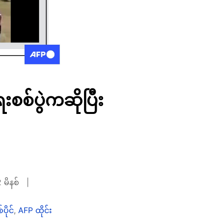
းစစ်ပွဲကဆိုပြီး
2 မိနစ်
ပိုင်
,
AFP ထိုင်း