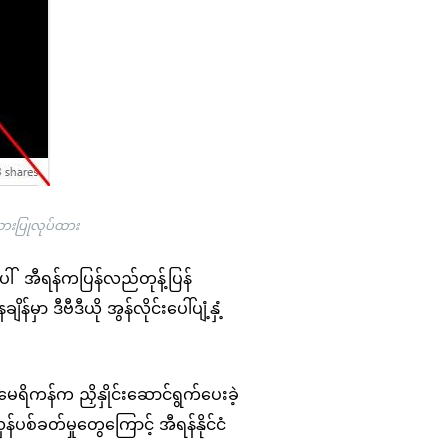
သားပြုလုပ်ထား
ပေါ် အီရန်ကပြန်လည်တုန့်ပြန်
ချိန်မှာ ဒီဗီဒီယို အွန်လိုင်းပေါ်ပျံ့နှံ့
ေရိကန်က ညှိနှိုင်းဆောင်ရွက်ပေးခဲ့
်ပစ်ခတ်မှုတွေကြောင့် အီရန်နိုင်ငံ