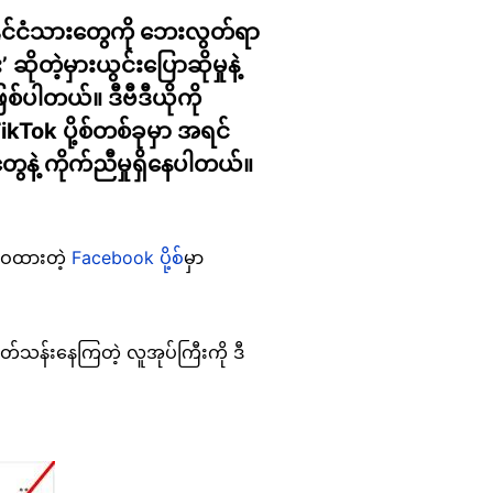
 နိုင်ငံသားတွေကို ဘေးလွတ်ရာ
ုတဲ့မှားယွင်းပြောဆိုမှုနဲ့
စ်ပါတယ်။ ဒီဗီဒီယိုကို
kTok ပို့စ်တစ်ခုမှာ အရင်
ဲ့ ကိုက်ညီမှုရှိနေပါတယ်။
ှဝေထားတဲ့
Facebook ပို့စ်
မှာ
တ်သန်းနေကြတဲ့ လူအုပ်ကြီးကို ဒီ