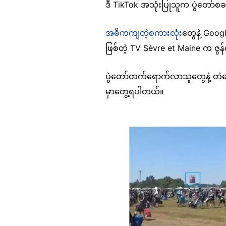
ဒီ TikTok အသုံးပြုသူက ပွဲတော်စခန
အဓိကကျတဲ့စကားလုံး
တွေနဲ့ Goo
ဖြစ်တဲ့ TV Sèvre et Maine က ဇ
ပွဲတော်တက်ရောက်လာသူတွေနဲ့ တဲတွေရဲ
မှာတွေ့ရပါတယ်။
Image