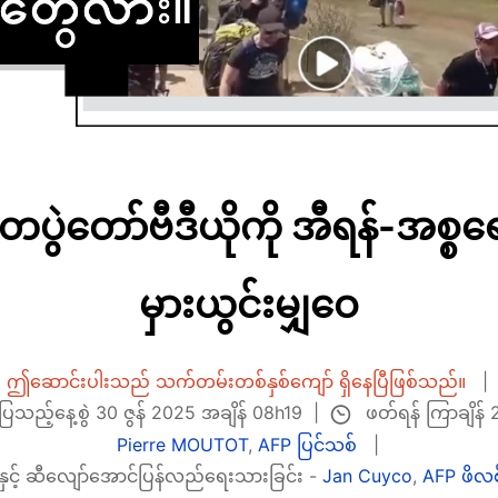
ွဲတော်ဗီဒီယိုကို အီရန်-အစ္စရေ
မှားယွင်းမျှဝေ
ဤဆောင်းပါးသည် သက်တမ်းတစ်နှစ်ကျော် ရှိနေပြီဖြစ်သည်။
ဖတ်ရန် ကြာချိန် 
ော်ပြသည့်နေ့စွဲ 30 ဇွန် 2025 အချိန် 08h19
Pierre MOUTOT
,
AFP ပြင်သစ်
နှင့် ဆီလျော်အောင်ပြန်လည်ရေးသားခြင်း -
Jan Cuyco
,
AFP ဖိလစ်