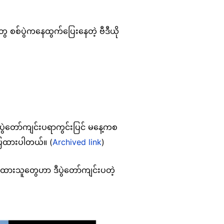
ွေ စစ်ပွဲကနေထွက်ပြေးနေတဲ့ ဗီဒီယို
ွဲတော်ကျင်းပရာကွင်းပြင် မနေ့ကစ
ပြထားပါတယ်။ (
Archived link
)
ထားသူတွေဟာ ဒီပွဲတော်ကျင်းပတဲ့