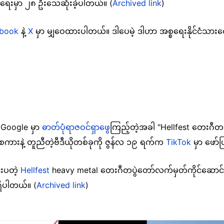
္စရေးမှာ ၂၈ ဦးသေဆုံးခဲ့ပါတယ်။
(
Archived link
)
book
နဲ့
X
မှာ မျှဝေထားပါတယ်။ ဒါပေမဲ့ ဒါဟာ အစ္စရေးနိုင်ငံသားတ
း Google မှာ
ဓာတ်ပုံရာဇဝင်ရှာဖွေ
ကြည့်တဲ့အခါ "Hellfest တေးဂီတပ
ာစကားနဲ့ တူညီတဲ့ဗီဒီယိုတစ်ခုကို ဇွန်လ ၁၉ ရက်က
TikTok
မှာ ဖော်
င်းပတဲ့
Hellfest
heavy metal တေးဂီတပွဲတော်လက်မှတ်ကိုင်ဆောင်
ရှိပါတယ်။ (
Archived link
)