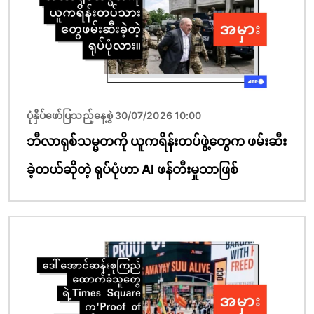
ပုံနှိပ်ဖော်ပြသည့်နေ့စွဲ 30/07/2026 10:00
ဘီလာရုစ်သမ္မတကို ယူကရိန်းတပ်ဖွဲ့တွေက ဖမ်းဆီး
ခဲ့တယ်ဆိုတဲ့ ရုပ်ပုံဟာ AI ဖန်တီးမှုသာဖြစ်
ပုံရိပ်