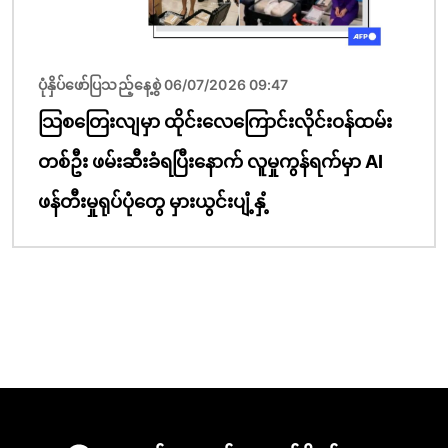
ပုံနှိပ်ဖော်ပြသည့်နေ့စွဲ 06/07/2026 09:47
သြစတြေးလျမှာ ထိုင်းလေကြောင်းလိုင်းဝန်ထမ်း
တစ်ဦး ဖမ်းဆီးခံရပြီးနောက် လူမှုကွန်ရက်မှာ AI
ဖန်တီးမှုရုပ်ပုံတွေ မှားယွင်းပျံ့နှံ့