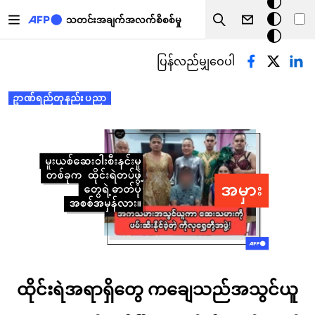
အ
အဓိကအကြောင်းအရာသို့ သွားမည်
မှောင်
သတင်းအချက်အလက်စိစစ်မှု
Search
မုဒ်
Primary tabs
ပြန်လည်မျှဝေပါ
ဥာဏ်ရည်တုနည်းပညာ
ထိုင်းရဲအရာရှိတွေ ကချေသည်အသွင်ယူ