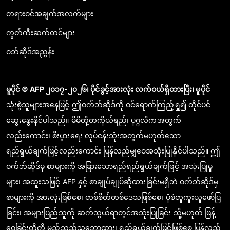
တရားဝင်အချက်အလက်များ
ကွတ်ကီးဆက်တင်များ
ဝဘ်ဆိုဒ်အညွှန်း
မူပိုင် © AFP ၂၀၁၇-၂၀၂၆၊ ပိုင်ခွင့်အားလုံး လက်ဝယ်ရှိထားပြီး၊ မူပိုင်
သုံးစွဲသူများအနေဖြင့် ဤဝက်ဘ်ဆိုဒ်ကို ဝင်ရောက်ကြည့်ရှု၍ တိုင်ပင်
ဆွေးနွေးနိုင်ပါသည်။ မိမိတို့တကိုယ်ရည်၊ ပုဂ္ဂလိကအတွက်
လည်းကောင်း၊ စီးပွားရေး လုပ်ငန်းသုံးအတွက်မဟုတ်သော
ရည်ရွယ်ချက်ဖြင့်လည်းကောင်း ပြန်လည်မျှဝေအသုံးပြုနိုင်ပါသည်။ ဤ
ဝက်ဘ်ဆိုဒ်မှ စာများကို အခြားသောရည်ရည်ရွယ်ချက်ဖြင့် အသုံးပြုမှု
များ၊ အထူးသဖြင့် AFP နှင့် စာချုပ်ချုပ်ဆိုထားခြင်းမရှိဘဲ ဝက်ဘ်ဆိုဒ်မှ
စာများကို အားလုံးဖြစ်စေ၊ တစ်စိတ်တစ်ဒေသဖြစ်စေ၊ ပုံစံတူကူးယူဖော်ပြ
ခြင်း၊ အများပြည်သူကို ဆက်သွယ်ရာတွင်အသုံးပြုခြင်း သို့မဟုတ် ဖြန့်
ဝေခြင်းတို့ကို မည်သည့်သဘောထား၊ ရည်ရွယ်ချက်ဖြင့်ဖြစ်စေ ပြန်လည်