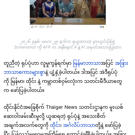
၂၀၂၆ ခုနှစ်၊ မေလ ၂၉ ရက်က ရယူထားတဲ့ မှားယွင်းပိုစ့်ရဲ့
Screenshot ကို AFP က အနီရောင် X နဲ့ AI အမှတ်အသားပြုထား
တူညီတဲ့ ရုပ်ပုံဟာ လူမှုကွန်ရက်မှာ
မြန်မာဘာသာ
အပြင်
အခြား
ဘာသာစကားများစွာ
နဲ့ ပျံ့နှံ့ခဲ့ပါတယ်။ ဒါအပြင် အဲဒီရုပ်ပုံ
ကို မြန်မာ၊ ထိုင်း နဲ့ ကမ္ဘာတစ်ဝှမ်းလုံးက သတင်းမီဒီယာတွေ
က ဖော်ပြခဲ့ပါတယ်။
ထိုင်းနိုင်ငံအခြေစိုက် Thaiger News သတင်းဌာနက မူးယစ်
ဆေးဝါးဖမ်းဆီးမှုလို့ ယူဆရတဲ့ ရုပ်ပုံနဲ့ အသေးစိတ်
အချက်အလက်တွေကို
ထိုင်
း၊
အင
ဂလိပ်ဘာသ
ာတို့နဲ့ ဖော်ပြခဲ့
ပြီး ပြန်လည်မျှဝေမှုအကြိမ်ရေ ထောင်နဲ့ချီရှိခဲ့ပါတယ်။ အခြား