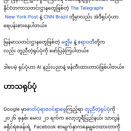
နိုင်ငံတကာသတင်းဌာနတွေဖြစ်တဲ့
The
Telegraph
၊
New
York
Post
နဲ့
CNN
Brazil
တို့မှာလည်း အဲဒီရုပ်ပုံဟာ
ရေပန်းစားနေပါတယ်။
မြန်မာသတင်းဌာနတွေဖြစ်တဲ့
မဇ္စျိမ
နဲ့
ဧရာဝတီ
တို့က
လည်း တူညီတဲ့ရုပ်ပုံကို ဖော်ပြခဲ့ကြပါတယ်။
ဒါပေမဲ့ ရုပ်ပုံဟာ AI နည်းပညာနဲ့ ဖန်တီးထားတာပဲဖြစ်ပါတယ်။
ဟာသရုပ်ပုံ
Google မှာ
ဓာတ်ပုံရာဇဝင်ရှာဖွေ
ကြည့်ရာ
တူညီတဲ့ရုပ်ပ
ုံကို
၂၀၂၆ ခုနှစ်၊ မေလ ၂၁ ရက်က လော့ဘူရီပြည်နယ်၊ သာလွန်
ခရိုင်ရဲစခန်းရဲ့ Facebook စာမျက်နှာကနေမျှဝေထားတာကို