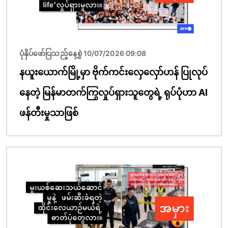
ပုံနှိပ်ဖော်ပြသည့်နေ့စွဲ 10/07/2026 09:08
နယူးယောက်မြို့မှာ ဗိုက်ကင်းလှေလှော်ဟန် ပြုလုပ်
နေတဲ့ မြန်မာတက်ကြွလှုပ်ရှားသူတွေရဲ့ ရုပ်ပုံဟာ AI
ဖန်တီးမှုသာဖြစ်
ပုံရိပ်