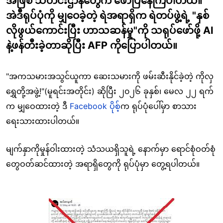
အဖြစ် သတင်းဌာနတွေက ဖော်ပြနေကြပါတယ်။
အဲဒီရုပ်ပုံကို မျှဝေခဲ့တဲ့ ရဲအရာရှိက ရဲတပ်ဖွဲ့ရဲ့ "နှစ်
လိုဖွယ်ကောင်းပြီး ဟာသဆန်မှု"ကို သရုပ်ဖော်ဖို့ AI
နဲ့ဖန်တီးခဲ့တာဆိုပြီး AFP ကိုပြောပါတယ်။
"အကသမားအသွင်ယူကာ ဆေးသမားကို ဖမ်းဆီးနိုင်ခဲ့တဲ့ ကိုလှ
ရွှေတို့အဖွဲ့!"(မူရင်းအတိုင်း) ဆိုပြီး ၂၀၂၆ ခုနှစ်၊ မေလ ၂၂ ရက်
က မျှဝေထားတဲ့ ဒီ
Facebook
ပိုစ
့်က ရုပ်ပုံပေါ်မှာ စာသား
ရေးသားထားပါတယ်။
မျက်နှာကိုမှုန်ဝါးထားတဲ့ သံသယရှိသူရဲ့ နောက်မှာ ရောင်စုံဝတ်စုံ
တွေဝတ်ဆင်ထားတဲ့ အရာရှိတွေကို ရုပ်ပုံမှာ တွေ့ရပါတယ်။
Image