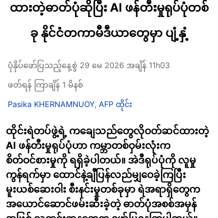
ထားတဲ့ဓာတ်ပုံဆိုပြီး AI ဖန်တီးမှုရုပ်ပုံတစ်
ခု နိုင်ငံတကာမီဒီယာတွေမှာ ပျံ့နှံ့
ပုံနှိပ်ဖော်ပြသည့်နေ့စွဲ 29 မေ 2026 အချိန် 11h03
ဖတ်ရန် ကြာချိန် 1 မိနစ်
Pasika KHERNAMNUOY
,
AFP ထိုင်း
ထိုင်းရဲတပ်ဖွဲ့ရဲ့ ကချေသည်တွေလိုဝတ်ဆင်ထားတဲ့
AI ဖန်တီးမှုရုပ်ပုံဟာ ကမ္ဘာတစ်ဝှမ်းလုံးက
စိတ်ဝင်စားမှုကို ရရှိခဲ့ပါတယ်။ အဲဒီရုပ်ပုံကို လူမှု
ကွန်ရက်မှာ ထောင်နဲ့ချီပြန်လည်မျှဝေခဲ့ကြပြီး
မူးယစ်ဆေးဝါး စီးနင်းမှုတစ်ခုမှာ ရဲအရာရှိတွေက
အယောင်ဆောင်ဖမ်းဆီးခဲ့တဲ့ ဓာတ်ပုံအစစ်အမှန်