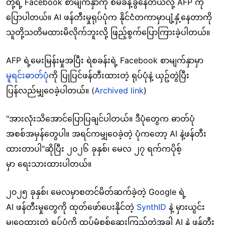
တို့ရဲ့ Facebook စာမျက်နှာကို စီမံခန့်ခွဲနေတယ်လို့ AFP ကို
ပြောပါတယ်။ AI ဖန်တီးမှုရုပ်ပုံက နိုင်ငံတကာမှာပျံ့နှံ့နေတာကို
သူတို့သတိမထားမိလိုက်ဘူးလို့ ဖြည့်စွက်ပြောကြားခဲ့ပါတယ်။
AFP ရဲ့မေးမြန်းမှုအပြီး ရဲစခန်းရဲ့ Facebook စာမျက်နှာမှာ
မူရင်းဓာတ်ပုံ
ကို ပြုပြင်ဖန်တီးထားတဲ့ ရုပ်ပုံနဲ့ ယှဥ်တွဲပြီး
ပြန်လည်မျှဝေခဲ့ပါတယ်။ (
Archived link
)
"အားလုံးသိအောင်ပြောပြချင်ပါတယ်။ ဒီပုံတွေက ဓာတ်ပုံ
အစစ်အမှန်တွေပါ။ အရင်ကမျှဝေခဲ့တဲ့ ပုံကတော့ AI နဲ့ဖန်တီး
ထားတာပါ"ဆိုပြီး ၂၀၂၆ ခုနှစ်၊ မေလ ၂၇ ရက်ကပိုစ့်
မှာ ရေးသားထားပါတယ်။
၂၀၂၅ ခုနှစ်၊ မေလမှာစတင်မိတ်ဆက်ခဲ့တဲ့ Google ရဲ့
AI ဖန်တီးမှုတွေကို ထုတ်ဖော်ပေးနိုင်တဲ့
SynthID
နဲ့ မှားယွင်း
မျှဝေထားတဲ့ ရုပ်ပုံကို ထပ်မံစစ်ဆေးကြည့်တဲ့အခါ AI နဲ့ ဖန်တီး