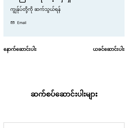
ကျွန်ုပ်တို့ကို ဆက်သွယ်ရန်
Email
နောက်ဆောင်းပါး
ယခင်ဆောင်းပါး
ဆက်စပ်ဆောင်းပါးများ
ပုံရိပ်