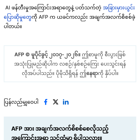
AI ဖန်တီးမှုအကြောင်းအရာတွေနဲ့ ပတ်သက်တဲ့
အခြားမှားယွင်း
ပြောဆိုမှုတွေ
ကို AFP က ယခင်ကလည်း အချက်အလက်စိစစ်ခဲ့
ပါတယ်။
AFP © မူပိုင်ခွင့် ၂၀၁၇-၂၀၂၆။
ဤစာမူကို စီးပွားဖြစ်
အသုံးပြုမည်ဆိုပါက လစဉ်/နှစ်စဉ်ကြေး ပေးသွင်းရန်
လိုအပ်ပါသည်။ ပိုမိုသိရှိရန် ဤ
နေရာ
ကို နှိပ်ပါ။
ပြန်လည်မျှဝေပါ
AFP အား အချက်အလက်စိစစ်စေလိုသည့်
အကြောင်းအရာ သင့်ထံမှာ ရှိပါသလား။