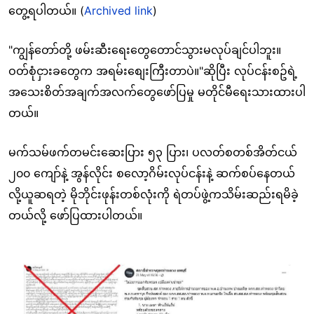
တွေ့ရပါတယ်။ (
Archived link
)
"ကျွန်တော်တို့ ဖမ်းဆီးရေးတွေတောင်သွားမလုပ်ချင်ပါဘူး။
ဝတ်စုံငှားခတွေက အရမ်းစျေးကြီးတာပဲ။"ဆိုပြီး လုပ်ငန်းစဥ်ရဲ့
အသေးစိတ်အချက်အလက်တွေဖော်ပြမှု မတိုင်မီရေးသားထားပါ
တယ်။
မက်သမ်ဖက်တမင်းဆေးပြား ၅၃ ပြား၊ ပလတ်စတစ်အိတ်ငယ်
၂၀၀ ကျော်နဲ့ အွန်လိုင်း စလော့ဂိမ်းလုပ်ငန်းနဲ့ ဆက်စပ်နေတယ်
လို့ယူဆရတဲ့ မိုဘိုင်းဖုန်းတစ်လုံးကို ရဲတပ်ဖွဲ့ကသိမ်းဆည်းရမိခဲ့
တယ်လို့ ဖော်ပြထားပါတယ်။
Image