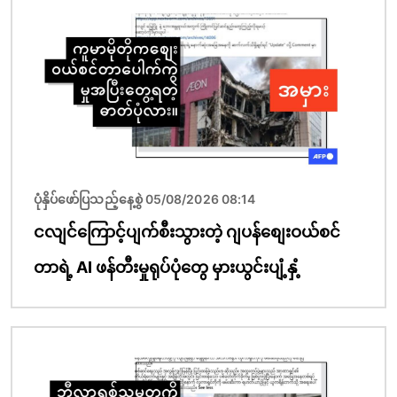
ပုံနှိပ်ဖော်ပြသည့်နေ့စွဲ 05/08/2026 08:14
ငလျင်ကြောင့်ပျက်စီးသွားတဲ့ ဂျပန်စျေးဝယ်စင်
တာရဲ့ AI ဖန်တီးမှုရုပ်ပုံတွေ မှားယွင်းပျံ့နှံ့
ပုံရိပ်