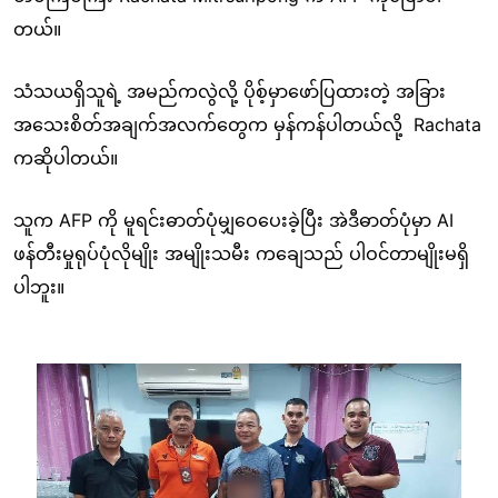
တယ်။
သံသယရှိသူရဲ့ အမည်ကလွဲလို့ ပိုစ့်မှာဖော်ပြထားတဲ့ အခြား
အသေးစိတ်အချက်အလက်တွေက မှန်ကန်ပါတယ်လို့ Rachata
ကဆိုပါတယ်။
သူက AFP ကို မူရင်းဓာတ်ပုံမျှဝေပေးခဲ့ပြီး အဲဒီဓာတ်ပုံမှာ AI
ဖန်တီးမှုရုပ်ပုံလိုမျိုး အမျိုးသမီး ကချေသည် ပါဝင်တာမျိုးမရှိ
ပါဘူး။
Image