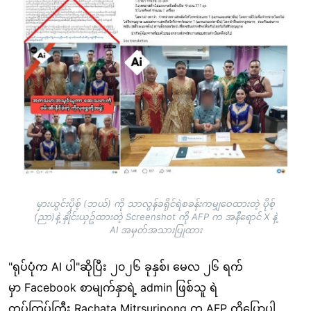
မှားယွင်းပိုစ့် (ဘယ်) ကို သာလွန်ခရိုင်ရဲစခန်းကမျှဝေထားတဲ့ ပိုစ့်
(ညာ)နဲ့ နှိုင်းယှဥ်ထားတဲ့ Screenshot ကို AFP က အနီရောင် X နဲ့
AI အမှတ်အသားပြုထား
"ရုပ်ပုံက AI ပါ"ဆိုပြီး ၂၀၂၆ ခုနှစ်၊ မေလ ၂၆ ရက်
မှာ Facebook စာမျက်နှာရဲ့ admin ဖြစ်သူ ရဲ
တပ်ကြပ်ကြီး Rachata Mitrsuripong က AFP ကိုပြောပါ