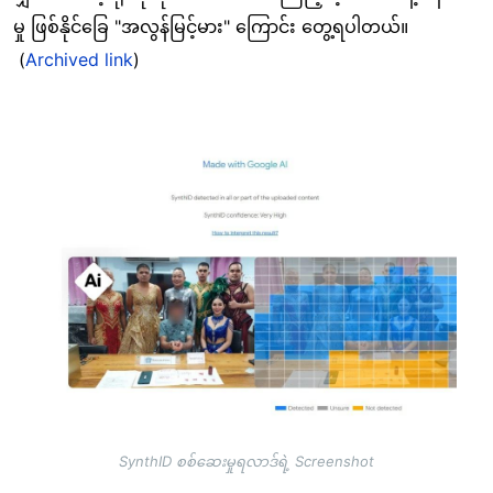
မှု ဖြစ်နိုင်ခြေ "အလွန်မြင့်မား" ကြောင်း တွေ့ရပါတယ်။
(
Archived link
)
Image
SynthID စစ်ဆေးမှုရလာဒ်ရဲ့ Screenshot