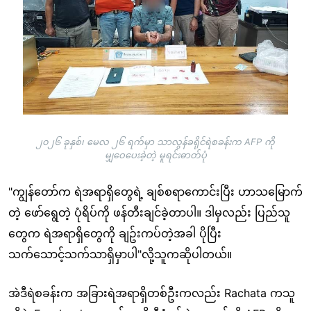
၂၀၂၆ ခုနှစ်၊ မေလ ၂၆ ရက်မှာ သာလွန်ခရိုင်ရဲစခန်းက AFP ကို
မျှဝေပေးခဲ့တဲ့ မူရင်းဓာတ်ပုံ
"ကျွန်တော်က ရဲအရာရှိတွေရဲ့ ချစ်စရာကောင်းပြီး ဟာသမြောက်
တဲ့ ဖော်ရွေတဲ့ ပုံရိပ်ကို ဖန်တီးချင်ခဲ့တာပါ။ ဒါမှလည်း ပြည်သူ
တွေက ရဲအရာရှိတွေကို ချဥ်းကပ်တဲ့အခါ ပိုပြီး
သက်သောင့်သက်သာရှိမှာပါ"လို့သူကဆိုပါတယ်။
အဲဒီရဲစခန်းက အခြားရဲအရာရှိတစ်ဦးကလည်း Rachata ကသူ