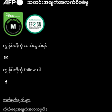
သတင်းအချက်အလက်စိစစ်မှု
ကျွန်ုပ်တို့ကို ဆက်သွယ်ရန်
ကျွန်ုပ်တို့ကို follow ပါ
သတ်မှတ်ချက်များ
ကိုယ်ရေးအချက်အလက်မူဝါဒ