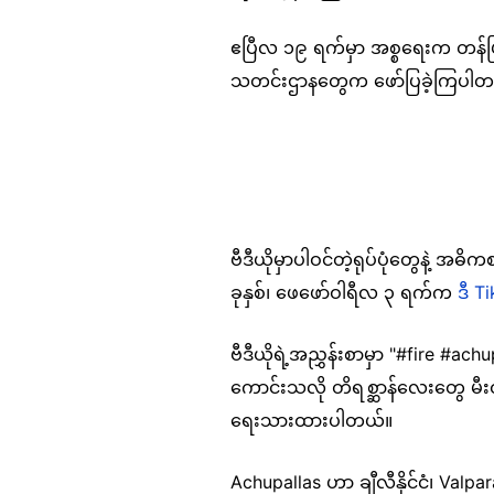
ဧပြီလ ၁၉ ရက်မှာ အစ္စရေးက တန်ပြန်တိ
သတင်းဌာနတွေက ဖော်ပြခဲ့ကြပါ
ဗီဒီယိုမှာပါဝင်တဲ့ရုပ်ပုံတွေနဲ့ အ
ခုနှစ်၊ ဖေဖော်ဝါရီလ ၃ ရက်က
ဒီ Ti
ဗီဒီယိုရဲ့အညွှန်းစာမှာ "#fire #a
ကောင်းသလို တိရစ္ဆာန်လေးတွေ မီး
ရေးသားထားပါတယ်။
Achupallas ဟာ ချီလီနိုင်ငံ၊ Va