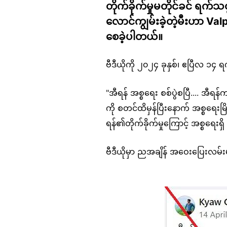
တိုက်ခိုက်မှုမတိုင်ခင် ရက
လောင်ကျွမ်းခဲ့တဲ့မီးဟာ Val
စေခဲ့ပါတယ်။
ဗီဒီယိုကို ၂၀၂၄ ခုနှစ်၊ ဧပြီလ 
"အီရန် အစ္စရေး စစ်ပွဲစပြီ.... အီရ
ကို စတင်ထိမှန်ပြီးနောက် အစ္စရ
ရန်၏တိုက်ခိုက်မှုကြောင့် အစ္စရေးရ
ဗီဒီယိုမှာ ညအချိန် အဝေးပြေးလမ
Image