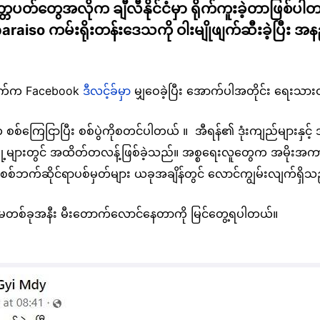
်သတ္တပတ်တွေအလိုက ချီလီနိုင်ငံမှာ ရိုက်ကူးခဲ့တာဖြစ
paraiso ကမ်းရိုးတန်းဒေသကို ဝါးမျိုဖျက်ဆီးခဲ့ပြီး အ
၁၄ ရက်က Facebook
ဒီလင့်ခ်မှာ
မျှဝေခဲ့ပြီး အောက်ပါအတိုင်း ရေးသ
န်က စစ်ကြေငြာပြီး စစ်ပွဲကိုစတင်ပါတယ် ။ အီရန်၏ ဒုံးကျည်များနှင့် 
ေးမြို့များတွင် အထိတ်တလန့်ဖြစ်ခဲ့သည်။ အစ္စရေးလူတွေက အမို
ှိ စစ်ဘက်ဆိုင်ရာပစ်မှတ်များ ယခုအချိန်တွင် လောင်ကျွမ်းလျက်ရှိသ
်းမတစ်ခုအနီး မီးတောက်လောင်နေတာကို မြင်တွေ့ရပါတယ်။