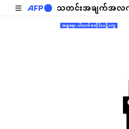
အဓိကအကြောင်းအရာသို့ သွားမည်
သတင်းအချက်အလက်စ
Primary tabs
အစ္စရေး-ပါလက်စတိုင်းပဋိပက္ခ