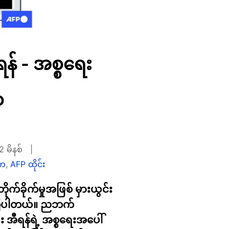
ီရန် - အစ္စရေး
ေ
2 မိနစ်
ိက
,
AFP ထိုင်း
ိုက်ခိုက်မှုအဖြစ် မှားယွင်း
ခဲ့ကြပါတယ်။ ညဘက်
အီရန်ရဲ့ အစ္စရေးအပေါ်