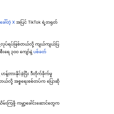
ခေါ်တဲ့ X
အပြင် TikTok ရဲ့တရုတ်
ရဲ့လုပ်ရပ်ဖြစ်တယ်လို့ ကျယ်ကျယ်ပြ
အစီးရေ ၃၀၀ ကျော်နဲ့
ပစ်ခတ်
းနိုင်ခဲ့ပြီး ဒီတိုက်ခိုက်မှု
ခဲ့တယ်လို့ အစ္စရေးစစ်တပ်က ပြောဆို
သိမ်းကြဖို့ ကမ္ဘာ့ခေါင်းဆောင်တွေက