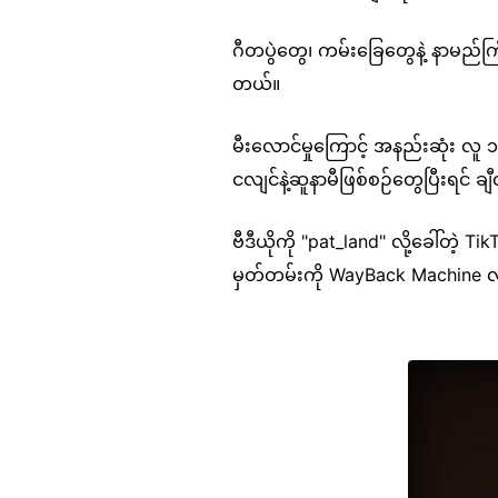
ဂီတပွဲတွေ၊ ကမ်းခြေတွေနဲ့ နာမည်ကြီ
တယ်။
မီးလောင်မှုကြောင့် အနည်းဆုံး လူ 
ငလျင်နဲ့ဆူနာမီဖြစ်စဉ်တွေပြီးရင် 
ဗီဒီယိုကို "pat_land" လို့ခေါ်တဲ့ Ti
မှတ်တမ်းကို WayBack Machine လို့ 
Image