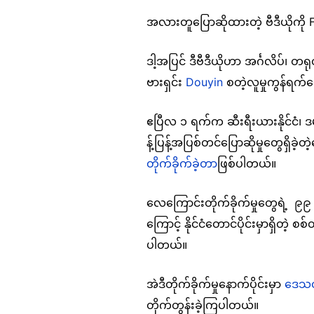
အလားတူပြောဆိုထားတဲ့ ဗီဒီယိုကိ
ဒါ့အပြင် ဒီဗီဒီယိုဟာ အင်္ဂလိပ်၊
ဗားရှင်း
Douyin
စတဲ့လူမှုကွန်ရက်တွ
ဧပြီလ ၁ ရက်က ဆီးရီးယားနိုင်ငံ၊ ဒ
န့်ပြန့်အပြစ်တင်ပြောဆိုမှုတွေရှိခဲ
တိုက်ခိုက်ခဲ့တာ
ဖြစ်ပါတယ်။
လေကြောင်းတိုက်ခိုက်မှုတွေရဲ့ ၉၉ ရ
ကြောင့် နိုင်ငံတောင်ပိုင်းမှာရှိ
ပါတယ်။
အဲဒီတိုက်ခိုက်မှုနောက်ပိုင်းမှာ
ဒေသတွ
တိုက်တွန်းခဲ့ကြပါတယ်။