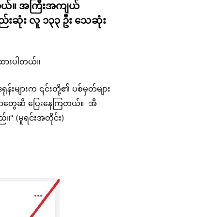
်ပါတယ်။ အကြီးအကျယ်
နည်းဆုံး လူ ၁၃၃ ဦး သေဆုံး
ားထားပါတယ်။
ဒရုန်းများက ၎င်းတို့၏ ပစ်မှတ်များ
းအကာတွေဆီ ပြေးနေကြတယ်။ အီ
ည်။" (မူရင်းအတိုင်း)