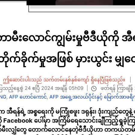
တောမီးလောင်ကျွမ်းမှုဗီဒီယိုကို အ
တိုက်ခိုက်မှုအဖြစ် မှားယွင်း မျှဝ
ဤဆောင်းပါးသည် သက်တမ်းနှစ်နှစ်ကျော် ရှိနေပြီဖြစ်သည်။
ဖတ်ရန် ကြာချိန် 
ော်ပြသည့်နေ့စွဲ 24 ဧပြီ 2024 အချိန် 05h09
NG
,
AFP ဟောင်ကောင်
,
AFP အရှေ့အလယ်ပိုင်းနှင့် မြောက်အာဖရ
ီရန်ရဲ့ အစ္စရေးကို မကြုံစဖူး ဒရုန်း၊ ဒုံးကျည်တွေနဲ့ တ
ုကို Facebook ပေါ်မှာ အကြိမ်ရေသောင်းချီကြည့်ရှု
်မီးလျှံတွေ တောက်လောင်နေတဲ့ဗီဒီယိုဟာ တကယ်တမ်း 