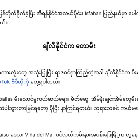
ုက်ခိုက်ခဲ့ပြီး အီရန်နိုင်ငံအလယ်ပိုင်း၊ Isfahan ပြည်နယ်မှာ ပေါက်
တယ်။
ချီလီနိုင်ငံက တောမီး
ဓိကစကားလုံးတွေ အသုံးပြုပြီး ရာဇဝင်ရှာကြည့်တဲ့အခါ ချီလီနိုင်ငံက 
kTok ဗီဒီယိုကို
တွေ့ရပါတယ်။
chupallas မီးလောင်မှုကယ်ဆယ်ရေး။ မိတ်ဆွေ၊ အိမ်နီးချင်းအိမ်တွေ
ထဲပါသွားတာမြင်ရတော့ ပိုပြီး နာကြင်ရတယ်။ ဘုရားသခင် ကယ်မတော
lparaiso ဒေသ၊ Viña del Mar ပင်လယ်ကမ်းနားအပန်းဖြေမြို့က လူ