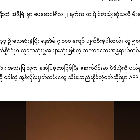
းတဲ့ အဲဒီမြို့မှာ ဖေဖော်ဝါရီလ ၂ ရက်က တပြိုင်တည်းဆိုသလို မီးလော
၁၃၃ ဦးသေဆုံးခဲ့ပြီး နေအိမ် ၇,၀၀၀ ကျော် ပျက်စီးခဲ့ပါတယ်။ လူ ၅၀၀
ချီလီနိုင်ငံမှာ လူသေဆုံးမှုအများဆုံးဖြစ်တဲ့ သဘာဝဘေးအန္တရာယ်တစ
kTok အသုံးပြုသူက ဖော်ပြခဲ့တာဖြစ်ပြီး နောက်ပိုင်းမှာ ဗီဒီယိုကို ဖယ်ရ
ခေါ်တဲ့ အွန်လိုင်းမှတ်တမ်းတွေ သိမ်းဆည်းနိုင်တဲ့ဝဘ်ဆိုဒ်မှာ AFP