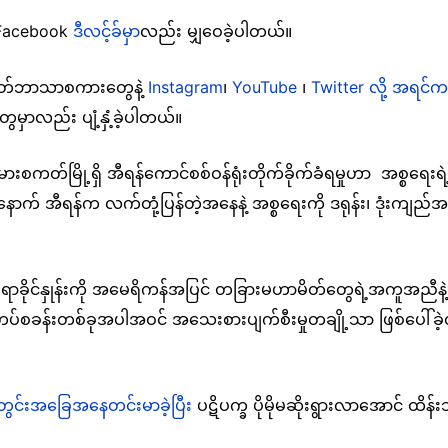
ု Facebook
ဒီလင့်ခ်မှာ
လည်း မျှဝေခဲ့ပါတယ်။
 တရုတ်ဘာသာစကားတွေနဲ့
Instagram
၊
YouTube
၊
Twitter လို့ အရင်က
ေမှာလည်း ပျံ့နှံ့ခဲ့ပါတယ်။
မားစကတ်မြို့ရှိ အီရန်ကောင်စစ်ဝန်ရုံးတိုက်ခိုက်ခံရမှုဟာ အစ္စရေး
့တဲ့နောက် အီရန်က လက်တုံ့ပြန်တဲ့အနေနဲ့ အစ္စရေးကို ဒရုန်း၊ ဒုံးကျည်
ာခိုင်နှုန်းကို အမေရိကန်အပြင် တခြားမဟာမိတ်တွေရဲ့အကူအညီနဲ့ ဟန့်တာ
တဲ့ စစ်တပ်စခန်းတစ်ခုအပါအဝင် အသေးစားပျက်စီးမှုတချို့သာ ဖြစ်ပေါ်
င်းအခြေအနေတင်းမာခဲ့ပြီး
ပဋိပက္ခ ပိုမိုမဆိုးရွားလာအောင် ထိန်း