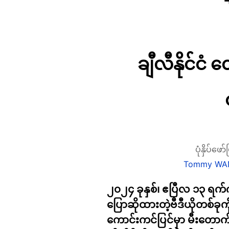
ချီလီနိုင်ငံ 
ပုံနှိပ်ဖ
Tommy WA
၂၀၂၄ ခုနှစ်၊ ဧပြီလ ၁၃ ရက်က အ
ပြောဆိုထားတဲ့ဗီဒီယိုတစ်ခ
ကောင်းကင်ပြင်မှာ မီးတောက