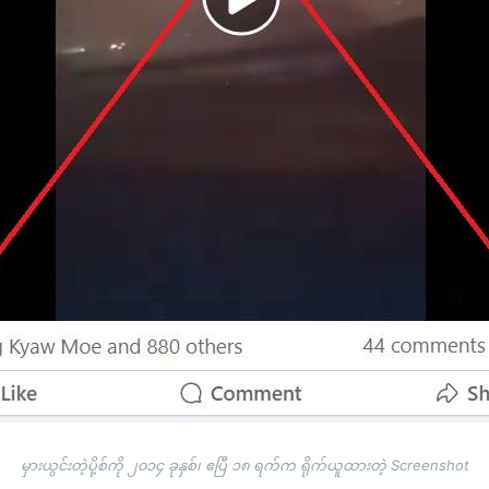
မှားယွင်းတဲ့ပို့စ်ကို ၂၀၁၄ ခုနှစ်၊ ဧပြီ ၁၈ ရက်က ရိုက်ယူထားတဲ့ Screenshot