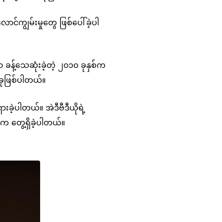
င်ကျွမ်းမှုတွေ ဖြစ်ပေါ်ခဲ့ပါ
 ခန့်သေဆုံးခဲ့တဲ့ ၂၀၁၀ ခုနှစ်က
်ခုဖြစ်ပါတယ်။
ှားခဲ့ပါတယ်။ အဲဒီဗီဒီယိုရဲ့
 က တွေ့ရှိခဲ့ပါတယ်။