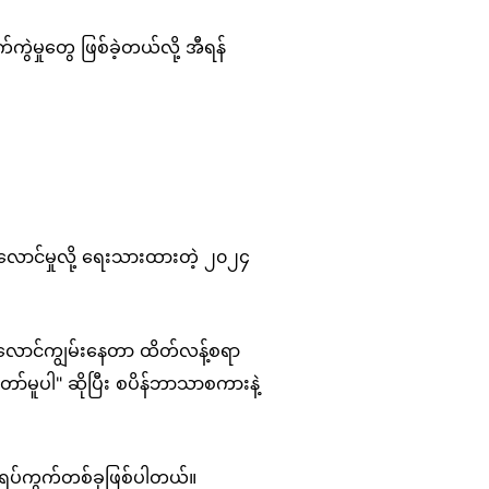
ကွဲမှုတွေ ဖြစ်ခဲ့တယ်လို့ အီရန်
မီးလောင်မှုလို့ ရေးသားထားတဲ့ ၂၀၂၄
မီးလောင်ကျွမ်းနေတာ ထိတ်လန့်စရာ
်မူပါ" ဆိုပြီး စပိန်ဘာသာစကားနဲ့
နေရပ်ကွက်တစ်ခုဖြစ်ပါတယ်။