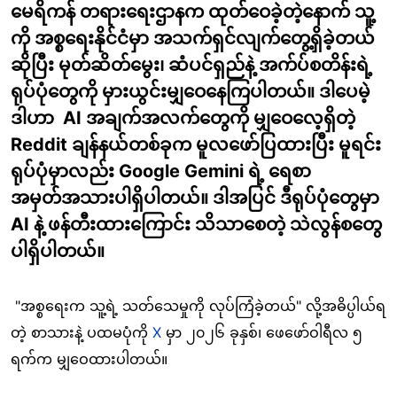
မေရိကန် တရားရေးဌာနက ထုတ်ဝေခဲ့တဲ့နောက် သူ့
ကို အစ္စရေးနိုင်ငံမှာ အသက်ရှင်လျက်တွေ့ရှိခဲ့တယ်
ဆိုပြီး မုတ်ဆိတ်မွေး၊ ဆံပင်ရှည်နဲ့ အက်ပ်စတိန်းရဲ့
ရုပ်ပုံတွေကို မှားယွင်းမျှဝေနေကြပါတယ်။ ဒါပေမဲ့
ဒါဟာ AI အချက်အလက်တွေကို မျှဝေလေ့ရှိတဲ့
Reddit ချန်နယ်တစ်ခုက မူလဖော်ပြထားပြီး မူရင်း
ရုပ်ပုံမှာလည်း Google Gemini ရဲ့ ရေစာ
အမှတ်အသားပါရှိပါတယ်။ ဒါအပြင် ဒီရုပ်ပုံတွေမှာ
AI နဲ့ ဖန်တီးထားကြောင်း သိသာစေတဲ့ သဲလွန်စတွေ
ပါရှိပါတယ်။
"အစ္စရေးက သူ့ရဲ့ သတ်သေမှုကို လုပ်ကြံခဲ့တယ်" လို့အဓိပ္ပါယ်ရ
တဲ့ စာသားနဲ့ ပထမပုံကို
X
မှာ ၂၀၂၆ ခုနှစ်၊ ဖေဖော်ဝါရီလ ၅
ရက်က မျှဝေထားပါတယ်။