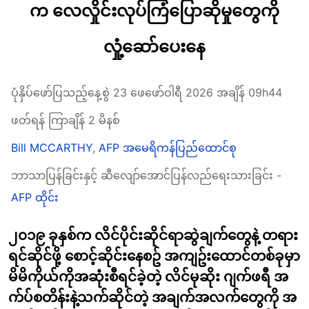
က လေလှိုင်းလုပ်ကြံပြောဆိုမှုတွေကို
လှုံ့ဆော်ပေးနေ
ပုံနှိပ်ဖော်ပြသည့်နေ့စွဲ 23 ဖေဖော်ဝါရီ 2026 အချိန် 09h44
ဖတ်ရန် ကြာချိန် 2 မိနစ်
Bill MCCARTHY
,
AFP အမေရိကန်ပြည်ထောင်စု
ဘာသာပြန်ခြင်းနှင့် ဆီလျော်အောင်ပြန်လည်ရေးသားခြင်း -
AFP ထိုင်း
၂၀၁၉ ခုနှစ်က လိင်ပိုင်းဆိုင်ရာဆွဲချက်တွေနဲ့ တရား
ရင်ဆိုင်ဖို့ စောင့်ဆိုင်းနေစဥ် အကျဥ်းထောင်တစ်ခုမှာ
မိမိကိုယ်ကိုအဆုံးစီရင်ခဲ့တဲ့ လိင်မုဆိုး ဂျက်ဖရီ အ
က်ပ်စတိန်းနဲ့သက်ဆိုင်တဲ့ အချက်အလက်တွေကို အ