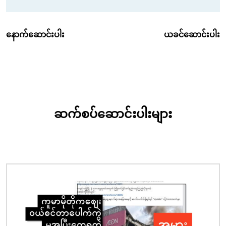
နောက်ဆောင်းပါး
ယခင်ဆောင်းပါး
ဆက်စပ်ဆောင်းပါးများ
ပုံရိပ်