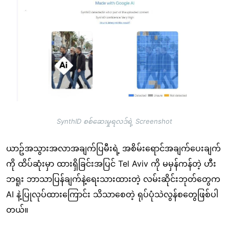
SynthID စစ်ဆေးမှုရလဒ်ရဲ့ Screenshot
ယာဥ်အသွားအလာအချက်ပြမီးရဲ့ အစိမ်းရောင်အချက်ပေးချက်
ကို ထိပ်ဆုံးမှာ ထားရှိခြင်းအပြင် Tel Aviv ကို မမှန်ကန်တဲ့ ဟီး
ဘရူး ဘာသာပြန်ချက်နဲ့ရေးသားထားတဲ့ လမ်းဆိုင်းဘုတ်တွေက
AI နဲ့ပြုလုပ်ထားကြောင်း သိသာစေတဲ့ ရုပ်ပုံသဲလွန်စတွေဖြစ်ပါ
တယ်။