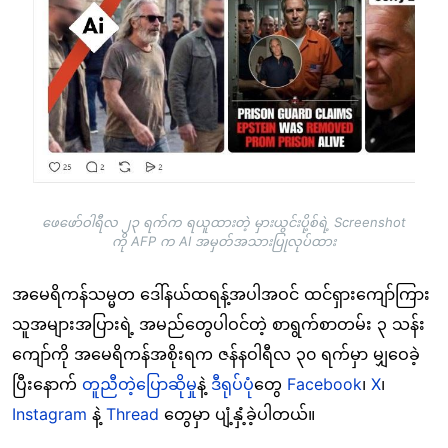
ဖေဖော်ဝါရီလ ၂၃ ရက်က ရယူထားတဲ့ မှားယွင်းပို့စ်ရဲ့ Screenshot
ကို AFP က AI အမှတ်အသားပြုလုပ်ထား
အမေရိကန်သမ္မတ ဒေါ်နယ်ထရန့်အပါအဝင် ထင်ရှားကျော်ကြား
သူအများအပြားရဲ့ အမည်တွေပါဝင်တဲ့ စာရွက်စာတမ်း ၃ သန်း
ကျော်ကို အမေရိကန်အစိုးရက ဇန်နဝါရီလ ၃၀ ရက်မှာ မျှဝေခဲ့
ပြီးနောက်
တူညီတဲ့ပြောဆိုမှု
နဲ့
ဒီရုပ်ပုံ
တွေ
Facebook
၊
X
၊
Instagram
နဲ့
Thread
တွေမှာ ပျံ့နှံ့ခဲ့ပါတယ်။