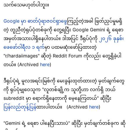
သက်သေမဟုတ်ပါဘူး။
Google မှာ ဓာတ်ပုံရာဇဝင်ရှာဖွေ
ကြည့်တဲ့အခါ ဖြတ်ညှပ်မှုမရှိ
တဲ့ တူညီတဲ့ရုပ်ပုံတစ်ခုကို တွေ့ရပြီး Google Gemini ရဲ့ ရေစာ
အမှတ်အသားပါရှိနေပါတယ်။ ဒါအပြင် ဒီရုပ်ပုံကို
၂၀၂၆ ခုနှစ်၊
ဖေဖော်ဝါရီလ ၁ ရက်
မှာ ပထမဆုံးဖော်ပြထားတဲ့
"r/hardaiimages" ဆိုတဲ့ Reddit Forum ကိုလည်း တွေ့ရှိခဲ့ပါ
တယ်။ (Archived
here
)
ဒီရုပ်ပုံရဲ့ မူလအရင်းမြစ်ကို မေးခွန်းထုတ်ထားတဲ့ မှတ်ချက်တွေ
ကို ရုပ်ပုံမျှဝေသူက "လူတစ်ချို့က သူတို့ဟာ လက်ရှိ ဘယ်
subreddit မှာ ရောက်ရှိနေတာကို မေ့နေကြတယ်" ဆိုပြီး
ပြန်လည်တုန့်ပြန်
ထားပါတယ်။ (Archived
here
)
"Gemini ရဲ့ ရေစာ ပါနေပြီးသားပဲ" ဆိုပြီး မှတ်ချက်တစ်ခုက ဆို