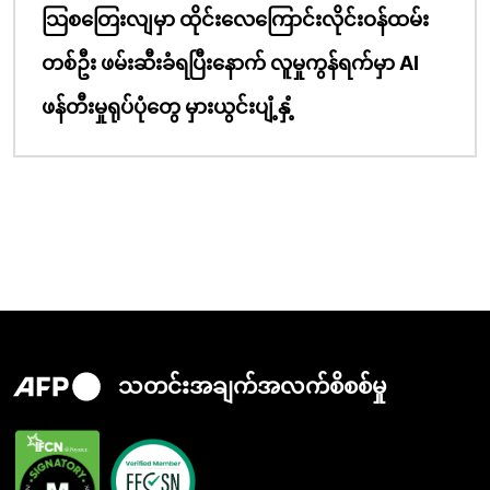
သြစတြေးလျမှာ ထိုင်းလေကြောင်းလိုင်းဝန်ထမ်း
တစ်ဦး ဖမ်းဆီးခံရပြီးနောက် လူမှုကွန်ရက်မှာ AI
ဖန်တီးမှုရုပ်ပုံတွေ မှားယွင်းပျံ့နှံ့
သတင်းအချက်အလက်စိစစ်မှု