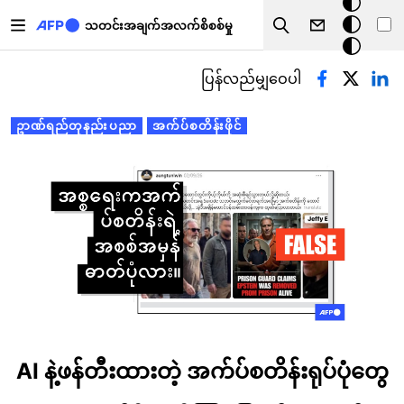
အ
အဓိကအကြောင်းအရာသို့ သွားမည်
မှောင်
သတင်းအချက်အလက်စိစစ်မှု
Search
မုဒ်
Primary tabs
ပြန်လည်မျှဝေပါ
ဥာဏ်ရည်တုနည်းပညာ
အက်ပ်စတိန်းဖိုင်
AI နဲ့ဖန်တီးထားတဲ့ အက်ပ်စတိန်းရုပ်ပုံတွေ