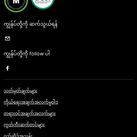
ကျွန်ုပ်တို့ကို ဆက်သွယ်ရန်
ကျွန်ုပ်တို့ကို follow ပါ
သတ်မှတ်ချက်များ
ကိုယ်ရေးအချက်အလက်မူဝါဒ
တရားဝင်အချက်အလက်များ
ကွတ်ကီးဆက်တင်များ
ဝဘ်ဆိုဒ်အညွှန်း