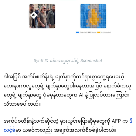
SynthID စစ်ဆေးမှုရလဒ်ရဲ့ Screenshot
ဒါအပြင် အက်ပ်စတိန်းရဲ့ မျက်နှာကိုထင်ရှားစွာတွေ့ရပေမယ့်
ဘေးနားကလူတွေရဲ့ မျက်နှာတွေဝါးနေတာအပြင် နောက်ခံကလူ
တွေရဲ့ မျက်နှာတွေ ပုံမမှန်တာတွေက AI နဲ့ပြုလုပ်ထားကြောင်း
သိသာစေပါတယ်။
အက်ပ်စတိန်းနဲ့သက်ဆိုင်တဲ့ မှားယွင်းပြောဆိုမှုတွေကို AFP က
ဒီ
လင့်ခ်
မှာ ယခင်ကလည်း အချက်အလက်စိစစ်ခဲ့ပါတယ်။