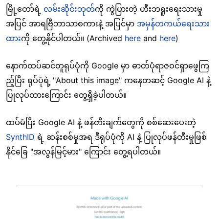
မြို့တော်ရဲ့
လမ်းဆိုင်းဘုတ်
ကို ကွဲပြားတဲ့ ဟီးဘရူးရေးသားမှု
အပြင် အာရဗြီဘာသာစကားနဲ့ အပြင်မှာ
အမှန်တကယ်ရေးသား
ထား
ကို တွေ့နိုင်ပါတယ်။ (Archived
here
and
here
)
နောက်ထပ်ဆင်တူရုပ်ပုံကို Google မှာ ဓာတ်ပုံရာဇဝင်ရှာဖွေကြ
ည့်ပြီး ရုပ်ပုံရဲ့ "About this image" ကနေတဆင့် Google AI နဲ့
ပြုလုပ်ထားကြောင်း တွေ့ရှိခဲ့ပါတယ်။
ထပ်မံပြီး Google AI နဲ့ ဖန်တီးချက်တွေကို စစ်ဆေးပေးတဲ့
SynthID
ရဲ့ ဆန်းစစ်မှုအရ ဒီရုပ်ပုံကို AI နဲ့ ပြုလုပ်ဖန်တီးမှုဖြစ်
နိုင်ခြေ "အလွန်မြင့်မား" ကြောင်း တွေ့ရပါတယ်။
Image