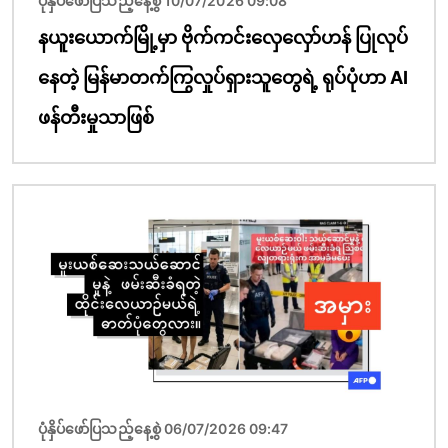
ပုံနှိပ်ဖော်ပြသည့်နေ့စွဲ 10/07/2026 09:08
နယူးယောက်မြို့မှာ ဗိုက်ကင်းလှေလှော်ဟန် ပြုလုပ်
နေတဲ့ မြန်မာတက်ကြွလှုပ်ရှားသူတွေရဲ့ ရုပ်ပုံဟာ AI
ဖန်တီးမှုသာဖြစ်
ပုံရိပ်
ပုံနှိပ်ဖော်ပြသည့်နေ့စွဲ 06/07/2026 09:47