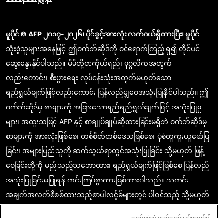
မူပိုင် © AFP ၂၀၁၇-၂၀၂၆၊ ပိုင်ခွင့်အားလုံး လက်ဝယ်ရှိထားပြီး၊ မူပိုင်
သုံးစွဲသူများအနေဖြင့် ဤဝက်ဘ်ဆိုဒ်ကို ဝင်ရောက်ကြည့်ရှု၍ တိုင်ပင်
ဆွေးနွေးနိုင်ပါသည်။ မိမိတို့တကိုယ်ရည်၊ ပုဂ္ဂလိကအတွက်
လည်းကောင်း၊ စီးပွားရေး လုပ်ငန်းသုံးအတွက်မဟုတ်သော
ရည်ရွယ်ချက်ဖြင့်လည်းကောင်း ပြန်လည်မျှဝေအသုံးပြုနိုင်ပါသည်။ ဤ
ဝက်ဘ်ဆိုဒ်မှ စာများကို အခြားသောရည်ရည်ရွယ်ချက်ဖြင့် အသုံးပြုမှု
များ၊ အထူးသဖြင့် AFP နှင့် စာချုပ်ချုပ်ဆိုထားခြင်းမရှိဘဲ ဝက်ဘ်ဆိုဒ်မှ
စာများကို အားလုံးဖြစ်စေ၊ တစ်စိတ်တစ်ဒေသဖြစ်စေ၊ ပုံစံတူကူးယူဖော်ပြ
ခြင်း၊ အများပြည်သူကို ဆက်သွယ်ရာတွင်အသုံးပြုခြင်း သို့မဟုတ် ဖြန့်
ဝေခြင်းတို့ကို မည်သည့်သဘောထား၊ ရည်ရွယ်ချက်ဖြင့်ဖြစ်စေ ပြန်လည်
အသုံးပြုခြင်းမပြုရန် တင်းကြပ်စွာတားမြစ်ထားပါသည်။ သတင်း
အချက်အလက်စိစစ်ထားသည့်စာပါလင့်ခ်များတွင် ပါဝင်သည့် သို့မဟုတ်
ဖော်ပြထားသည့် အကြောင်းအရာသည် သက်ဆိုင်သော သတင်း
လက်မခံဘဲ ဆက်လက်လုပ်ဆောင်ပါ