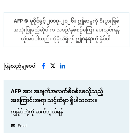
AFP © မူပိုင်ခွင့် ၂၀၁၇-၂၀၂၆။
ဤစာမူကို စီးပွားဖြစ်
အသုံးပြုမည်ဆိုပါက လစဉ်/နှစ်စဉ်ကြေး ပေးသွင်းရန်
လိုအပ်ပါသည်။ ပိုမိုသိရှိရန် ဤ
နေရာ
ကို နှိပ်ပါ။
ပြန်လည်မျှဝေပါ
AFP အား အချက်အလက်စိစစ်စေလိုသည့်
အကြောင်းအရာ သင့်ထံမှာ ရှိပါသလား။
ကျွန်ုပ်တို့ကို ဆက်သွယ်ရန်
Email