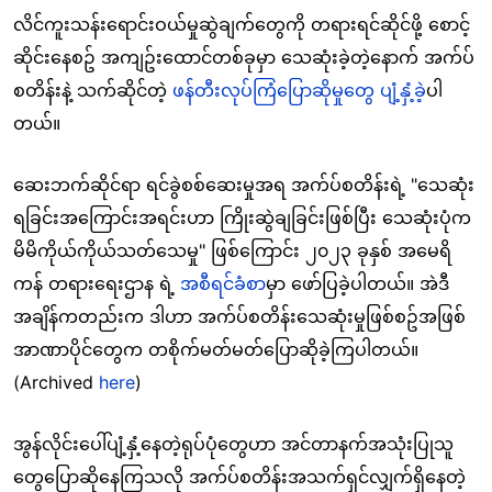
လိင်ကူးသန်းရောင်းဝယ်မှုဆွဲချက်တွေကို တရားရင်ဆိုင်ဖို့ စောင့်
ဆိုင်းနေစဥ် အကျဥ်းထောင်တစ်ခုမှာ သေဆုံးခဲ့တဲ့နောက် အက်ပ်
စတိန်းနဲ့ သက်ဆိုင်တဲ့
ဖန်တီးလုပ်ကြံပြောဆိုမှုတွေ ပျံ့နှံ့ခဲ့
ပါ
တယ်။
ဆေးဘက်ဆိုင်ရာ ရင်ခွဲစစ်ဆေးမှုအရ အက်ပ်စတိန်းရဲ့ "သေဆုံး
ရခြင်းအကြောင်းအရင်းဟာ ကြိုးဆွဲချခြင်းဖြစ်ပြီး သေဆုံးပုံက
မိမိကိုယ်ကိုယ်သတ်သေမှု" ဖြစ်ကြောင်း ၂၀၂၃ ခုနှစ် အမေရိ
ကန် တရားရေးဌာန ရဲ့
အစီရင်ခံစာ
မှာ ဖော်ပြခဲ့ပါတယ်။ အဲဒီ
အချိန်ကတည်းက ဒါဟာ အက်ပ်စတိန်းသေဆုံးမှုဖြစ်စဥ်အဖြစ်
အာဏာပိုင်တွေက တစိုက်မတ်မတ်ပြောဆိုခဲ့ကြပါတယ်။
(Archived
here
)
အွန်လိုင်းပေါ်ပျံ့နှံ့နေတဲ့ရုပ်ပုံတွေဟာ အင်တာနက်အသုံးပြုသူ
တွေပြောဆိုနေကြသလို အက်ပ်စတိန်းအသက်ရှင်လျှက်ရှိနေတဲ့