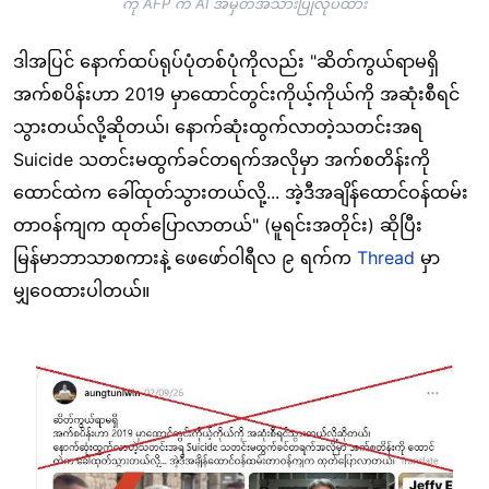
ကို AFP က AI အမှတ်အသားပြုလုပ်ထား
ဒါအပြင် နောက်ထပ်ရုပ်ပုံတစ်ပုံကိုလည်း "ဆိတ်ကွယ်ရာမရှိ
အက်စပိန်းဟာ 2019 မှာထောင်တွင်းကိုယ့်ကိုယ်ကို အဆုံးစီရင်
သွားတယ်လို့ဆိုတယ်၊ နောက်ဆုံးထွက်လာတဲ့သတင်းအရ
Suicide သတင်းမထွက်ခင်တရက်အလိုမှာ အက်စတိန်းကို
ထောင်ထဲက ခေါ်ထုတ်သွားတယ်လို့... အဲ့ဒီအချိန်ထောင်ဝန်ထမ်း
တာဝန်ကျက ထုတ်ပြောလာတယ်" (မူရင်းအတိုင်း) ဆိုပြီး
မြန်မာဘာသာစကားနဲ့ ဖေဖော်ဝါရီလ ၉ ရက်က
Thread
မှာ
မျှဝေထားပါတယ်။
Image