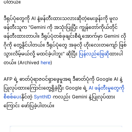
ပါတယ်။
ဒီရုပ်ပုံတွေကို AI နဲ့ဖန်တီးထားသလားဆိုတဲ့မေးခွန်းကို မူလ
ဖန်တီးသူက "Gemini ကို အသုံးပြုပြီး ကျွန်တော်ကိုယ်တိုင်
ဖန်တီးထားတာပါ။ ဒီရုပ်ပုံတစ်ခုချင်းစီရဲ့အောက်မှာ Gemini လို
ဂိုကို တွေ့နိုင်ပါတယ်။ ဒီရုပ်ပုံတွေ အခုလို ဟိုးလေးတကျော် ဖြစ်
သွားလိမ့်မယ်လို့ မထင်ခဲ့ပါဘူး" ဆိုပြီး
ပြန်လည်ဖြေဆို
ထားပါ
တယ်။ (Archived
here
)
AFP ရဲ့ ဓာတ်ပုံရာဇဝင်ရှာဖွေမှုအရ ဒီဓာတ်ပုံကို Google AI နဲ့
ပြုလုပ်ထားကြောင်းတွေ့ရှိခဲ့ပြီး Google ရဲ့
AI ဖန်တီးမှုတွေကို
စိစစ်ပေး
နိုင်တဲ့
SynthID
ကလည်း Gemini နဲ့ပြုလုပ်ထား
ကြောင်း ဖော်ပြခဲ့ပါတယ်။
Image