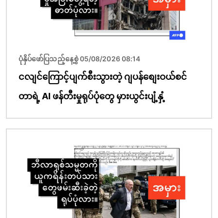
ပုံနှိပ်ဖော်ပြသည့်နေ့စွဲ 05/08/2026 08:14
ငလျင်ကြောင့်ပျက်စီးသွားတဲ့ ဂျပန်စျေးဝယ်စင်
တာရဲ့ AI ဖန်တီးမှုရုပ်ပုံတွေ မှားယွင်းပျံ့နှံ့
ပုံရိပ်