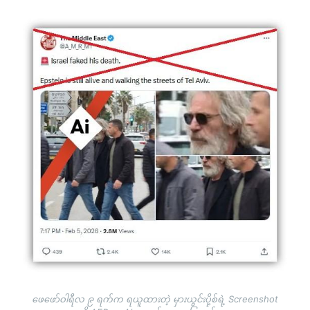
Image
ဖေဖော်ဝါရီလ ၉ ရက်က ရယူထားတဲ့ မှားယွင်းပို့စ်ရဲ့ Screenshot