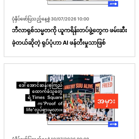
ပုံနှိပ်ဖော်ပြသည့်နေ့စွဲ 30/07/2026 10:00
ဘီလာရုစ်သမ္မတကို ယူကရိန်းတပ်ဖွဲ့တွေက ဖမ်းဆီး
ခဲ့တယ်ဆိုတဲ့ ရုပ်ပုံဟာ AI ဖန်တီးမှုသာဖြစ်
ပုံရိပ်